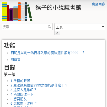
跳至內容
猴子的小說藏書館
>
功能
明明是以劍士為目標入學的魔法適性卻有9999！？
回首頁
目錄
第一部
1 啟程的時候
2 魔法適應性值9999之類的是什麼！？
3 這個人是誰呢？
4 稍微陪你一下！
5 想要朋友
6 怎樣辦，沈迷了