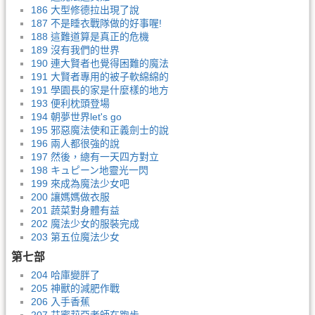
186 大型修德拉出現了說
187 不是睡衣戰隊做的好事喔!
188 這難道算是真正的危機
189 沒有我們的世界
190 連大賢者也覺得困難的魔法
191 大賢者專用的被子軟綿綿的
191 學園長的家是什麼樣的地方
193 便利枕頭登場
194 朝夢世界let's go
195 邪惡魔法使和正義劍士的說
196 兩人都很強的說
197 然後，總有一天四方對立
198 キュピーン地靈光一閃
199 來成為魔法少女吧
200 讓媽媽做衣服
201 蔬菜對身體有益
202 魔法少女的服裝完成
203 第五位魔法少女
第七部
204 哈庫變胖了
205 神獸的減肥作戰
206 入手香蕉