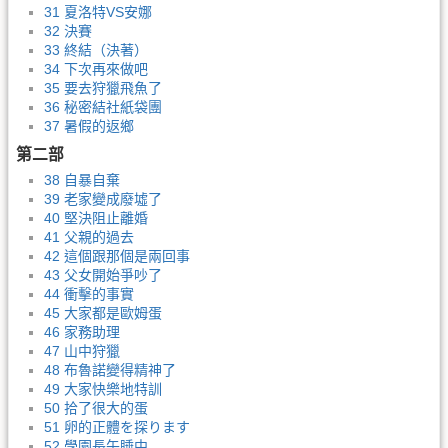
31 夏洛特VS安娜
32 決賽
33 終結（決著）
34 下次再來做吧
35 要去狩獵飛魚了
36 秘密結社紙袋團
37 暑假的返鄉
第二部
38 自暴自棄
39 老家變成廢墟了
40 堅決阻止離婚
41 父親的過去
42 這個跟那個是兩回事
43 父女開始爭吵了
44 衝擊的事實
45 大家都是歐姆蛋
46 家務助理
47 山中狩獵
48 布魯諾變得精神了
49 大家快樂地特訓
50 拾了很大的蛋
51 卵的正體を探ります
52 學園長午睡中