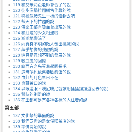
119 和艾米莉亞老師會合了的說
120 徒步突擊拉麵銷售作戰的說
121 狩獵像豬先生一樣的怪物去吧
122 藍天下的拉麵的說
123 傳聞王都有吸血鬼出現的說
124 和紅瞳的少女相遇啦
125 漸漸地變暗了
126 向真身不明的敵人發出挑戰的說
127 超乎想像的強敵的說
128 這真是意想不到的發展的說
129 吸血鬼的回憶
130 總而言之先等着學園長吧
131 這時候也依舊要歐姆蛋的說
132 血紅的月色早已不在
133 良藥苦口的說
134 以眼還眼。噗尼噗尼就該用揉揉捏捏還回去的說
135 暫時的別離的說
136 在王都可是有各種各樣的人住着的說
第五部
137 文化祭的準備的說
138 我們要辦的是女僕喫茶店的說
139 準備開始的說