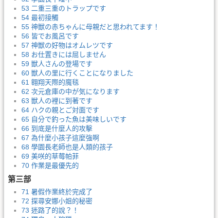
53 二重三重のトラップです
54 最初接觸
55 神獣の赤ちゃんに母親だと思われてます！
56 皆でお風呂です
57 神獣の好物はオムレツです
58 お仕置きには屈しません
59 獣人さんの登場です
60 獣人の里に行くことになりました
61 翱翔天際的魔毯
62 次元倉庫の中が気になります
63 獣人の裡に到著です
64 ハクの親とご対面です
65 自分で釣った魚は美味しいです
66 到底是什麼人的攻擊
67 為什麼小孩子這麼強啊
68 學園長老師也是人類的孩子
69 美咲的草莓帕菲
70 作業是最優先的
第三部
71 暑假作業終於完成了
72 探尋安娜小姐的秘密
73 迷路了的說？！