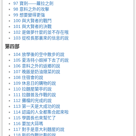
97 寶劍——蘿拉之劍
98 意料之外的攻擊
99 想要變得更強
100 與大賢者的戰鬥
101 與大賢者的決戰
102 是做夢什麼的並不存在哦
103 從校長那裏來的信息的說
第四部
104 放學後的空中散步的說
105 夏洛特小姐掉下去了的說
106 意料之外的返鄉的說
107 晚飯是奶油燉菜的說
108 住宿會的說
109 休息日的購物的說
110 拉麵屋蘭亭的說
111 拉麵普及作戰的說
112 攤檔的完成的說
113 第一天是大成功的說
114 認識的人全都集合起來啦
115 學園長也來幫忙了
116 要加大蒜嗎
117 對手是意大利麵屋的說
118 新的作戰計劃的說