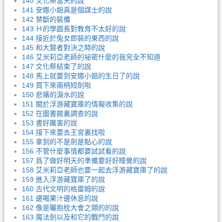
140 文化祭當天的說
141 安娜小姐真是個謀士的說
142 禁斷的裝備
143 Ｈ的學園長對教育不太好的說
144 接近於兔女郎裝的東西的說
145 和大賢者對決之時的說
146 艾米莉亞老師的祕密什麼的我完全不知道
147 文化祭結束了的說
148 馬上就要到安娜小姐的生日了的說
149 買下來兩柄短劍啦
150 悲痛的淚水的說
151 關於浮游藏寶庫的情報收集的說
152 在圖書館裏調查的說
153 書好厲害的說
154 接下來要去王宮裏找啦
155 拿到的不是劍是點心的說
156 不管什麼事情都要試試看的說
157 爲了做好明天的準備要好好睡覺的說
158 艾米莉亞老師也要一起去浮游藏寶庫了的說
159 進入浮游藏寶庫了的說
160 古代文明的格雷姆的說
161 邊喝果汁邊休息的說
162 像是曬抱枕大會之類的的說
163 魔法劍以及和它的戰鬥的說