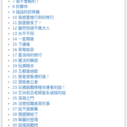
7 我不會輸的！
8 好夥伴
9 插話的好時機
10 我想要進行劍的修行
11 臉蛋變長了！
12 雖然知道不像大人
13 水平不同
14 一星期後
15 下課後
16 草莓帕菲
17 夏洛特的修行
18 魔法的解說
19 玩偶睡衣
20 王都雷迪歐
21 那是想象裡的我！
22 冒險者公會
23 玩偶裝戰隊睡衣連者的說！
24 艾米莉亞老師是名偵探的說
25 深淵之門
26 沒想找職員室的事
27 這不是敵襲
28 預選開始了
29 華麗的登場
30 迎接挑戰吧