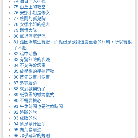
74 獨自一人狩獵
75 山丘上的教堂
76 安娜小姐是修女
77 熱鬧的孤兒院
78 安娜小姐的過去
79 還債大隊
80 擊退流氓混混
81 雞因為能生雞蛋，而雞蛋是歐姆蛋最重要的材料，所以雞很
了不起
82 暗中活動
83 有驚無險的夜晚
84 不允許幹壞事
85 放學後的搜捕行動
86 首先要畫肖像畫
87 追尋蹤跡
88 來到歡樂街了
89 紙袋團的蠟燭儀式
90 不需要擔心
91 午休時間也是說教時間
92 追蹤的說
93 成敗的說
94 遠足是什麼？
95 向荒島前進
96 超乎尋常的規則