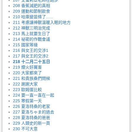
207 艾蜜莉亞老師在跑步
208 香蕉減肥的真相
209 運動和節制飲食
210 哈庫變苗條了......
211 考慮讓神獸溫暖入眠的地方
212 神獸三明治完成
213 馬上就要生日了
214 祕密的作戰會議
215 國家等級
216 與女王的交涉1
217 與女王的交涉2
218 十二月二十五日
219 煙火好厲害
220 大家都來了
221 和貴族桑們問候
222 謝謝大家
223 歐姆蛋比較
224 要一直一直在一起
225 寒假第一天
226 夏洛特桑的老家
227 夏洛ちゃま的過去
228 夏洛特桑的爸爸
229 人類史的新一頁
230 不可大意