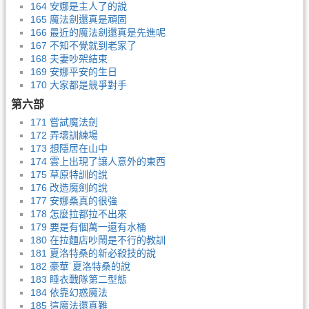
164 安娜是主人了的說
165 魔法劍還真是頑固
166 最近的魔法劍還真是先進呢
167 不知不覺就到老家了
168 夫妻吵架結束
169 安娜平安的生日
170 大家都是競爭對手
第六部
171 嘗試魔法劍
172 弄壞訓練場
173 想隱居在山中
174 雲上出現了讓人意外的東西
175 草原特訓的說
176 改造魔劍的說
177 安娜桑真的很強
178 怎麼拉都拉不出來
179 要是有個萬一還有水桶
180 在拉麵店吵鬧是不行的教訓
181 夏洛特桑的新必殺技的說
182 豪華˙夏洛特桑的說
183 睡衣戰隊第二型態
184 依靠幻惑魔法
185 這魔法還真難