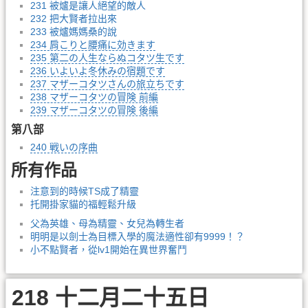
231 被爐是讓人絕望的敵人
232 把大賢者拉出來
233 被爐媽媽桑的說
234 肩こりと腰痛に効きます
235 第二の人生ならぬコタツ生です
236 いよいよ冬休みの宿題です
237 マザーコタツさんの旅立ちです
238 マザーコタツの冒険 前編
239 マザーコタツの冒険 後編
第八部
240 戦いの序曲
所有作品
注意到的時候TS成了精靈
托開掛家貓的福輕鬆升級
父為英雄、母為精靈、女兒為轉生者
明明是以劍士為目標入學的魔法適性卻有9999！？
小不點賢者，從lv1開始在異世界奮鬥
218 十二月二十五日