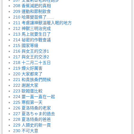
207 艾蜜莉亞老師在跑步
208 香蕉減肥的真相
209 運動和節制飲食
210 哈庫變苗條了......
211 考慮讓神獸溫暖入眠的地方
212 神獸三明治完成
213 馬上就要生日了
214 祕密的作戰會議
215 國家等級
216 與女王的交涉1
217 與女王的交涉2
218 十二月二十五日
219 煙火好厲害
220 大家都來了
221 和貴族桑們問候
222 謝謝大家
223 歐姆蛋比較
224 要一直一直在一起
225 寒假第一天
226 夏洛特桑的老家
227 夏洛ちゃま的過去
228 夏洛特桑的爸爸
229 人類史的新一頁
230 不可大意