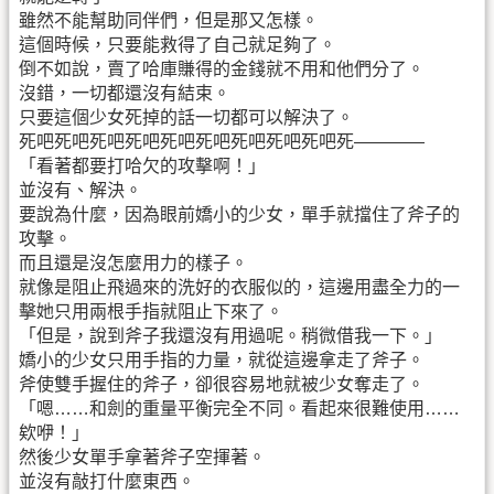
雖然不能幫助同伴們，但是那又怎樣。
這個時候，只要能救得了自己就足夠了。
倒不如說，賣了哈庫賺得的金錢就不用和他們分了。
沒錯，一切都還沒有結束。
只要這個少女死掉的話一切都可以解決了。
死吧死吧死吧死吧死吧死吧死吧死吧死吧死————
「看著都要打哈欠的攻擊啊！」
並沒有、解決。
要說為什麼，因為眼前嬌小的少女，單手就擋住了斧子的
攻擊。
而且還是沒怎麼用力的樣子。
就像是阻止飛過來的洗好的衣服似的，這邊用盡全力的一
擊她只用兩根手指就阻止下來了。
「但是，說到斧子我還沒有用過呢。稍微借我一下。」
嬌小的少女只用手指的力量，就從這邊拿走了斧子。
斧使雙手握住的斧子，卻很容易地就被少女奪走了。
「嗯……和劍的重量平衡完全不同。看起來很難使用……
欸咿！」
然後少女單手拿著斧子空揮著。
並沒有敲打什麼東西。