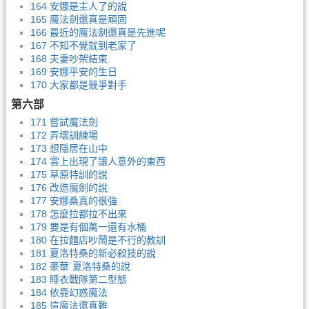
164 安娜是主人了的說
165 魔法劍還真是頑固
166 最近的魔法劍還真是先進呢
167 不知不覺就到老家了
168 夫妻吵架結束
169 安娜平安的生日
170 大家都是競爭對手
第六部
171 嘗試魔法劍
172 弄壞訓練場
173 想隱居在山中
174 雲上出現了讓人意外的東西
175 草原特訓的說
176 改造魔劍的說
177 安娜桑真的很強
178 怎麼拉都拉不出來
179 要是有個萬一還有水桶
180 在拉麵店吵鬧是不行的教訓
181 夏洛特桑的新必殺技的說
182 豪華˙夏洛特桑的說
183 睡衣戰隊第二型態
184 依靠幻惑魔法
185 這魔法還真難