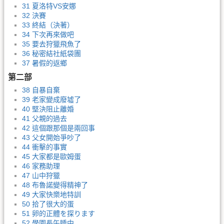
31 夏洛特VS安娜
32 決賽
33 終結（決著）
34 下次再來做吧
35 要去狩獵飛魚了
36 秘密結社紙袋團
37 暑假的返鄉
第二部
38 自暴自棄
39 老家變成廢墟了
40 堅決阻止離婚
41 父親的過去
42 這個跟那個是兩回事
43 父女開始爭吵了
44 衝擊的事實
45 大家都是歐姆蛋
46 家務助理
47 山中狩獵
48 布魯諾變得精神了
49 大家快樂地特訓
50 拾了很大的蛋
51 卵的正體を探ります
52 學園長午睡中