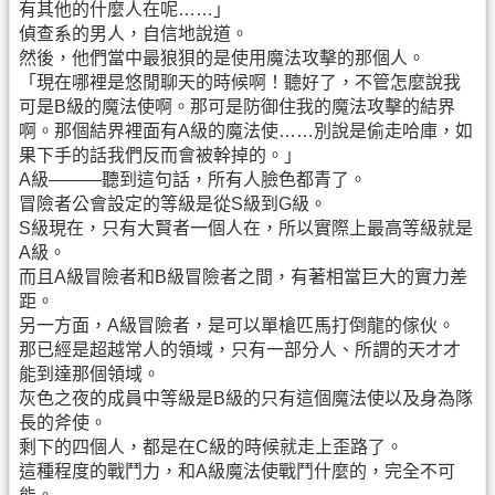
有其他的什麼人在呢……」
偵查系的男人，自信地說道。
然後，他們當中最狼狽的是使用魔法攻擊的那個人。
「現在哪裡是悠閒聊天的時候啊！聽好了，不管怎麼說我
可是B級的魔法使啊。那可是防御住我的魔法攻擊的結界
啊。那個結界裡面有A級的魔法使……別說是偷走哈庫，如
果下手的話我們反而會被幹掉的。」
A級———聽到這句話，所有人臉色都青了。
冒險者公會設定的等級是從S級到G級。
S級現在，只有大賢者一個人在，所以實際上最高等級就是
A級。
而且A級冒險者和B級冒險者之間，有著相當巨大的實力差
距。
另一方面，A級冒險者，是可以單槍匹馬打倒龍的傢伙。
那已經是超越常人的領域，只有一部分人、所謂的天才才
能到達那個領域。
灰色之夜的成員中等級是B級的只有這個魔法使以及身為隊
長的斧使。
剩下的四個人，都是在C級的時候就走上歪路了。
這種程度的戰鬥力，和A級魔法使戰鬥什麼的，完全不可