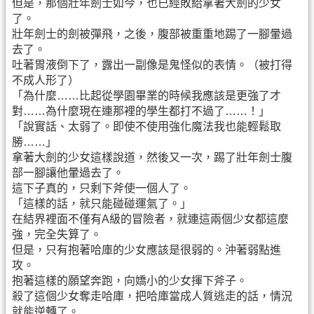
但是，那個壯年劍士如今，也已經敗給拿著大劍的少女
了。
壯年劍士的劍被彈飛，之後，腹部被重重地踢了一腳暈過
去了。
吐著胃液倒下了，露出一副像是鬼怪似的表情。（被打得
不成人形了）
「為什麼……比起從學園畢業的時候我應該是更強了才
對……為什麼現在連那裡的學生都打不過了……！」
「說實話、太弱了。即使不使用強化魔法我也能輕鬆取
勝……」
拿著大劍的少女這樣說道，然後又一次，踢了壯年劍士腹
部一腳讓他暈過去了。
這下子真的，只剩下斧使一個人了。
「這樣的話，就只能碰碰運氣了。」
在結界裡面不僅有A級的冒險者，就連這兩個少女都這麼
強，完全失算了。
但是，只有抱著哈庫的少女應該是很弱的。沖著弱點進
攻。
抱著這樣的願望奔跑，向嬌小的少女揮下斧子。
殺了這個少女奪走哈庫，把哈庫當成人質逃走的話，情況
就能逆轉了。