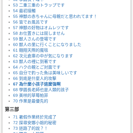
53 二重三重のトラップです
54 最初接觸
55 神獣の赤ちゃんに母親だと思われてます！
56 皆でお風呂です
57 神獣の好物はオムレツです
58 お仕置きには屈しません
59 獣人さんの登場です
60 獣人の里に行くことになりました
61 翱翔天際的魔毯
62 次元倉庫の中が気になります
63 獣人の裡に到著です
64 ハクの親とご対面です
65 自分で釣った魚は美味しいです
66 到底是什麼人的攻擊
67 為什麼小孩子這麼強啊
68 學園長老師也是人類的孩子
69 美咲的草莓帕菲
70 作業是最優先的
第三部
71 暑假作業終於完成了
72 探尋安娜小姐的秘密
73 迷路了的說？！