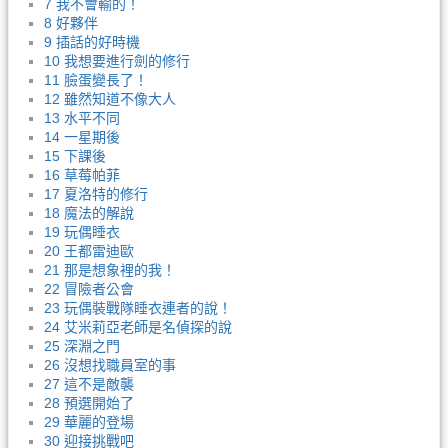
7 我不會輸的！
8 好夥伴
9 插話的好時機
10 我想要進行劍的修行
11 臉蛋變長了！
12 雖然知道不像大人
13 水平不同
14 一星期後
15 下課後
16 草莓帕菲
17 夏洛特的修行
18 魔法的解說
19 玩偶睡衣
20 王都雷迪歐
21 那是想象裡的我！
22 冒險者公會
23 玩偶裝戰隊睡衣連者的說！
24 艾米莉亞老師是名偵探的說
25 深淵之門
26 沒想找職員室的事
27 這不是敵襲
28 預選開始了
29 華麗的登場
30 迎接挑戰吧