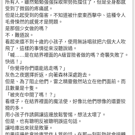
所有人，雖然勉勉強強採取架勢抵擋住了，但是全身都感
受到了微弱的疼痛感。
但是比起受到的傷害，不知道被什麼東西擊中、這種令人
毛骨悚然的感覺才是問題。
是那個少女做的嗎？
不，難道說。
看起來還不到十歲的小孩子，使用無詠唱就把六個大人吹
飛了，這樣的事情從來沒聽說過。
「嘁……是在結界裡面的A級冒險者做的嗎？奇襲失敗了。
快逃！」
「你覺得你們還能逃走嗎？」
灰色之夜選擇折返，向著森林深處跑去。
但是、為了阻止他們，雷之精靈傲然站立在他們面前。而
且數量是十隻。
「被夾在中間了嗎！？」
看樣子，在結界裡面的魔法使，好像比他們想像的還要狡
猾的多。
用小孩子作誘餌讓這邊放鬆警惕，想法太壞了。
但是，也有聰明反被聰明誤這句話。
讓哈庫出來就是敗筆。
如果這邊能拿哈庫當作人質的話，在那一刻形勢就會逆轉