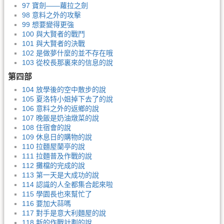
97 寶劍——蘿拉之劍
98 意料之外的攻擊
99 想要變得更強
100 與大賢者的戰鬥
101 與大賢者的決戰
102 是做夢什麼的並不存在哦
103 從校長那裏來的信息的說
第四部
104 放學後的空中散步的說
105 夏洛特小姐掉下去了的說
106 意料之外的返鄉的說
107 晚飯是奶油燉菜的說
108 住宿會的說
109 休息日的購物的說
110 拉麵屋蘭亭的說
111 拉麵普及作戰的說
112 攤檔的完成的說
113 第一天是大成功的說
114 認識的人全都集合起來啦
115 學園長也來幫忙了
116 要加大蒜嗎
117 對手是意大利麵屋的說
118 新的作戰計劃的說