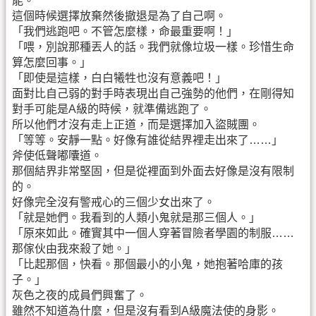
能。
這個時候選擇放棄然後撤退是為了自己啊。
「我們逃跑吧。不管怎麼樣，命最重要啊！」
「喂，別說那種丟人的話。我們就像垃圾一樣。珍惜生命
算怎麼回事。」
「即使是這樣，白白犧牲也沒有意義吧！」
面對比自己弱的對手時表現出自己強勢的他們，在剛得知
對手可能是A級的時候，就準備逃跑了。
所以他們才沒有走上正道，而是選擇加入盜賊團。
「等等。安靜一點。好像有誰從結界裡走出來了……」
斧使低聲嘟囔道。
那個結界非常堅固，但是從裡面到外面去好像是沒有限制
的。
好像完全沒有警戒心的三個少女出來了。
「就是她們。我看到的人類小鬼就是那三個人。」
「原來如此。確實其中一個人穿著冒險者學園的制服……
那傢伙由我來殺了她。」
「比起那個，快看。那個最小的小鬼，她抱著哈庫的孩
子。」
灰色之夜的成員們興奮了。
雖然不知道為什麼，但是沒有看到A級魔法使的身影。