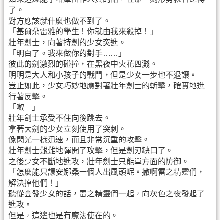
了。
對方應該就什麼也做不到了。
「基爾朵雷雅的學生！你就由我來殺掉！」
壯年劍士，向著持劍的少女突進。
「明白了。我來做你的對手……」
彼此的劍激烈的碰撞，在黑夜中火花四濺。
明明是大人和小孩子的戰鬥，但是少女一步也不退讓。
豈止如此，少女巧妙地應對著壯年劍士的斬擊，確實地進
行著反擊。
「呶！」
壯年劍士承受不住向後跳去。
拿著大劍的少女立刻使用了突刺。
像閃光一樣迅速，而且非常沉重的攻擊。
壯年劍士艱難地彈開了攻擊，但是劍刃缺口了。
之後少女不斷地進攻，壯年劍士只能單方面的防御。
「怎麼能只讓安娜桑一個人出風頭呢。撒啊雷之精靈們，
解決掉他們！」
聽從金發少女的話，雷之精靈們一起，向灰色之夜發起了
進攻。
但是，這邊也是有魔法使在的。