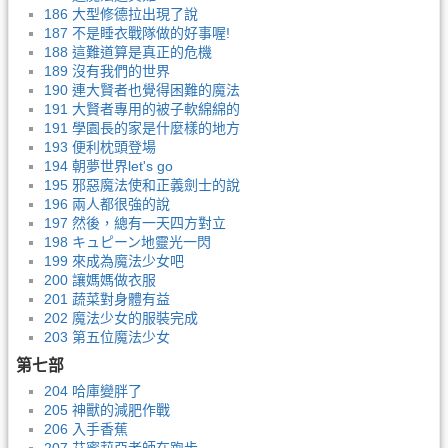
186 大型修德拉出現了說
187 不是睡衣戰隊做的好事喔!
188 這難道算是真正的危機
189 沒有我們的世界
190 連大賢者也覺得困難的魔法
191 大賢者專用的被子軟綿綿的
191 學園長的家是什麼樣的地方
193 便利枕頭登場
194 朝夢世界let's go
195 邪惡魔法使和正義劍士的說
196 兩人都很強的說
197 然後，總有一天四方對立
198 キュピーン地靈光一閃
199 來成為魔法少女吧
200 讓媽媽做衣服
201 蔬菜對身體有益
202 魔法少女的服裝完成
203 第五位魔法少女
第七部
204 哈庫變胖了
205 神獸的減肥作戰
206 入手香蕉