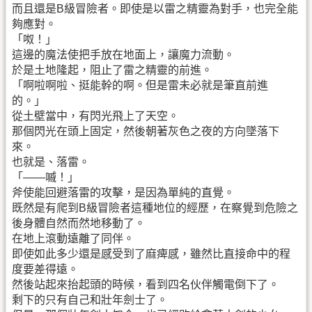
而且還是B級冒險者。即使是以雷之精靈為對手，也完全能
夠應對。
「呶！」
這邊的魔法使把手放在地面上，讓魔力流動。
於是土地隆起，阻止了雷之精靈的前進。
「啊啦啊啦、挺能幹的啊。但是雷未必就是筆直前進
的。」
從土壁當中，有閃光飛上了天空。
那個閃光在頭上固定，然後朝著灰色之夜的方向墜落下
來。
也就是、落雷。
「——嘁！」
斧使能回避落雷的攻擊，是因為單純的直覺。
既然是有爬到B級冒險者這種地位的經歷，在察覺到危險之
後身體自然而然地移動了。
在地上滾動遠離了同伴。
即使如此多少還是感受到了麻痺感，雖然比直接命中的程
度要差得遠。
然後站起來抬起頭的時候，看到四名伙伴觸電倒下了。
剩下的只有自己和壯年劍士了。