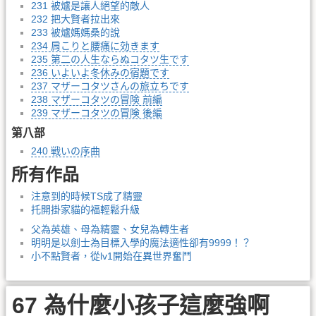
231 被爐是讓人絕望的敵人
232 把大賢者拉出來
233 被爐媽媽桑的說
234 肩こりと腰痛に効きます
235 第二の人生ならぬコタツ生です
236 いよいよ冬休みの宿題です
237 マザーコタツさんの旅立ちです
238 マザーコタツの冒険 前編
239 マザーコタツの冒険 後編
第八部
240 戦いの序曲
所有作品
注意到的時候TS成了精靈
托開掛家貓的福輕鬆升級
父為英雄、母為精靈、女兒為轉生者
明明是以劍士為目標入學的魔法適性卻有9999！？
小不點賢者，從lv1開始在異世界奮鬥
67 為什麼小孩子這麼強啊