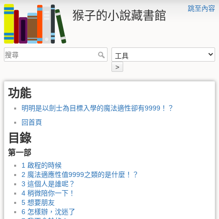
跳至內容
猴子的小說藏書館
>
功能
明明是以劍士為目標入學的魔法適性卻有9999！？
回首頁
目錄
第一部
1 啟程的時候
2 魔法適應性值9999之類的是什麼！？
3 這個人是誰呢？
4 稍微陪你一下！
5 想要朋友
6 怎樣辦，沈迷了