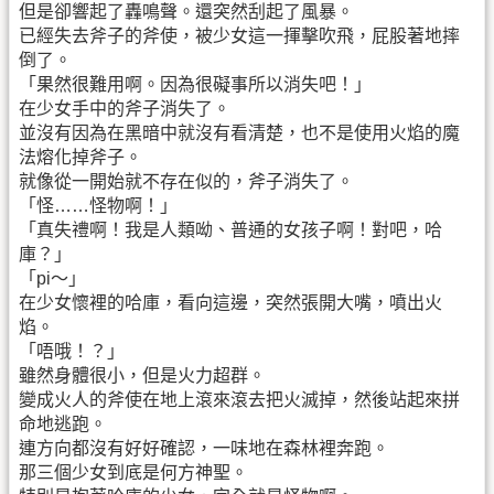
但是卻響起了轟鳴聲。還突然刮起了風暴。
已經失去斧子的斧使，被少女這一揮擊吹飛，屁股著地摔
倒了。
「果然很難用啊。因為很礙事所以消失吧！」
在少女手中的斧子消失了。
並沒有因為在黑暗中就沒有看清楚，也不是使用火焰的魔
法熔化掉斧子。
就像從一開始就不存在似的，斧子消失了。
「怪……怪物啊！」
「真失禮啊！我是人類呦、普通的女孩子啊！對吧，哈
庫？」
「pi～」
在少女懷裡的哈庫，看向這邊，突然張開大嘴，噴出火
焰。
「唔哦！？」
雖然身體很小，但是火力超群。
變成火人的斧使在地上滾來滾去把火滅掉，然後站起來拼
命地逃跑。
連方向都沒有好好確認，一味地在森林裡奔跑。
那三個少女到底是何方神聖。