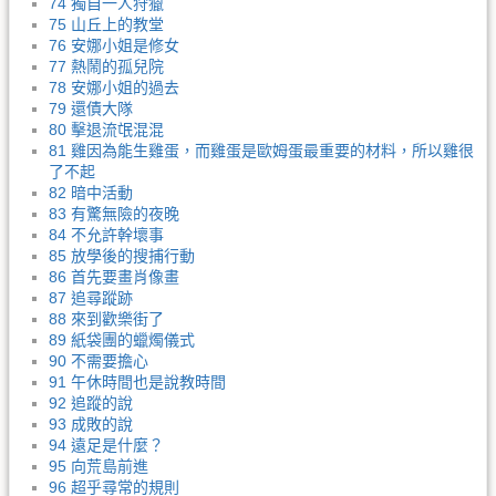
74 獨自一人狩獵
75 山丘上的教堂
76 安娜小姐是修女
77 熱鬧的孤兒院
78 安娜小姐的過去
79 還債大隊
80 擊退流氓混混
81 雞因為能生雞蛋，而雞蛋是歐姆蛋最重要的材料，所以雞很
了不起
82 暗中活動
83 有驚無險的夜晚
84 不允許幹壞事
85 放學後的搜捕行動
86 首先要畫肖像畫
87 追尋蹤跡
88 來到歡樂街了
89 紙袋團的蠟燭儀式
90 不需要擔心
91 午休時間也是說教時間
92 追蹤的說
93 成敗的說
94 遠足是什麼？
95 向荒島前進
96 超乎尋常的規則