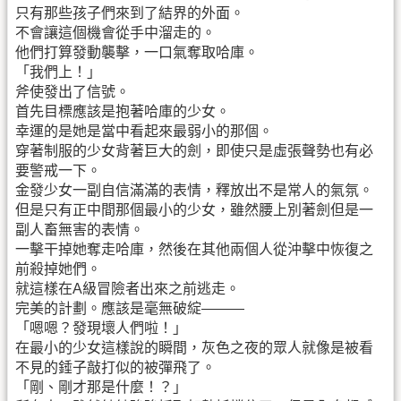
只有那些孩子們來到了結界的外面。
不會讓這個機會從手中溜走的。
他們打算發動襲擊，一口氣奪取哈庫。
「我們上！」
斧使發出了信號。
首先目標應該是抱著哈庫的少女。
幸運的是她是當中看起來最弱小的那個。
穿著制服的少女背著巨大的劍，即使只是虛張聲勢也有必
要警戒一下。
金發少女一副自信滿滿的表情，釋放出不是常人的氣氛。
但是只有正中間那個最小的少女，雖然腰上別著劍但是一
副人畜無害的表情。
一擊干掉她奪走哈庫，然後在其他兩個人從沖擊中恢復之
前殺掉她們。
就這樣在A級冒險者出來之前逃走。
完美的計劃。應該是毫無破綻———
「嗯嗯？發現壞人們啦！」
在最小的少女這樣說的瞬間，灰色之夜的眾人就像是被看
不見的錘子敲打似的被彈飛了。
「剛、剛才那是什麼！？」