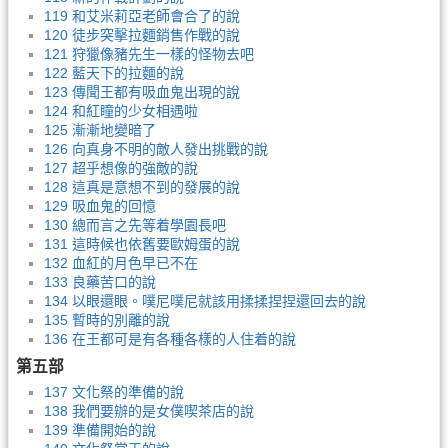
119 和艾米莉亞老師會合了的說
120 徒步突擊拉麵銷售作戰的說
121 狩獵像豬先生一樣的怪物去吧
122 藍天下的拉麵的說
123 傳聞王都有吸血鬼出現的說
124 和紅瞳的少女相遇啦
125 漸漸地變暗了
126 向真身不明的敵人發出挑戰的說
127 超乎想像的強敵的說
128 這真是意想不到的發展的說
129 吸血鬼的回憶
130 總而言之先等着學園長吧
131 這時候也依舊要歐姆蛋的說
132 血紅的月色早已不在
133 良藥苦口的說
134 以眼還眼。噗尼噗尼就該用揉揉捏捏還回去的說
135 暫時的別離的說
136 在王都可是有各種各樣的人住着的說
第五部
137 文化祭的準備的說
138 我們要辦的是女僕喫茶店的說
139 準備開始的說