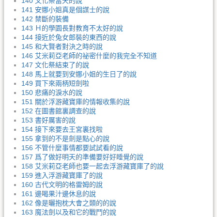
140 文化祭當天的說
141 安娜小姐真是個謀士的說
142 禁斷的裝備
143 Ｈ的學園長對教育不太好的說
144 接近於兔女郎裝的東西的說
145 和大賢者對決之時的說
146 艾米莉亞老師的祕密什麼的我完全不知道
147 文化祭結束了的說
148 馬上就要到安娜小姐的生日了的說
149 買下來兩柄短劍啦
150 悲痛的淚水的說
151 關於浮游藏寶庫的情報收集的說
152 在圖書館裏調查的說
153 書好厲害的說
154 接下來要去王宮裏找啦
155 拿到的不是劍是點心的說
156 不管什麼事情都要試試看的說
157 爲了做好明天的準備要好好睡覺的說
158 艾米莉亞老師也要一起去浮游藏寶庫了的說
159 進入浮游藏寶庫了的說
160 古代文明的格雷姆的說
161 邊喝果汁邊休息的說
162 像是曬抱枕大會之類的的說
163 魔法劍以及和它的戰鬥的說