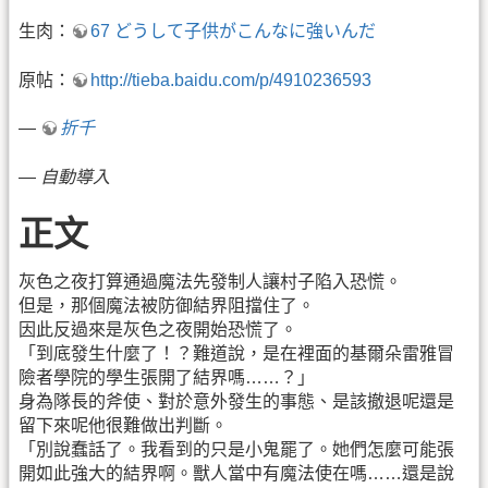
生肉：
67 どうして子供がこんなに強いんだ
原帖：
http://tieba.baidu.com/p/4910236593
—
折千
—
自動導入
正文
灰色之夜打算通過魔法先發制人讓村子陷入恐慌。
但是，那個魔法被防御結界阻擋住了。
因此反過來是灰色之夜開始恐慌了。
「到底發生什麼了！？難道說，是在裡面的基爾朵雷雅冒
險者學院的學生張開了結界嗎……？」
身為隊長的斧使、對於意外發生的事態、是該撤退呢還是
留下來呢他很難做出判斷。
「別說蠢話了。我看到的只是小鬼罷了。她們怎麼可能張
開如此強大的結界啊。獸人當中有魔法使在嗎……還是說