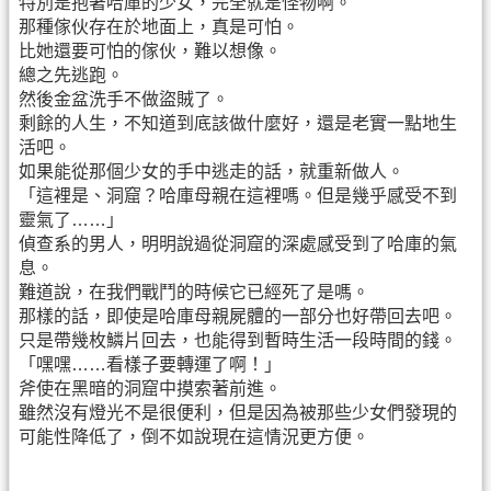
特別是抱著哈庫的少女，完全就是怪物啊。
那種傢伙存在於地面上，真是可怕。
比她還要可怕的傢伙，難以想像。
總之先逃跑。
然後金盆洗手不做盜賊了。
剩餘的人生，不知道到底該做什麼好，還是老實一點地生
活吧。
如果能從那個少女的手中逃走的話，就重新做人。
「這裡是、洞窟？哈庫母親在這裡嗎。但是幾乎感受不到
靈氣了……」
偵查系的男人，明明說過從洞窟的深處感受到了哈庫的氣
息。
難道說，在我們戰鬥的時候它已經死了是嗎。
那樣的話，即使是哈庫母親屍體的一部分也好帶回去吧。
只是帶幾枚鱗片回去，也能得到暫時生活一段時間的錢。
「嘿嘿……看樣子要轉運了啊！」
斧使在黑暗的洞窟中摸索著前進。
雖然沒有燈光不是很便利，但是因為被那些少女們發現的
可能性降低了，倒不如說現在這情況更方便。