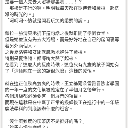
是要一個人先去大浴場那裏嗎……！？」
「那樣是不行的啊。明明我每天都在期待着和蘿拉一起洗
澡的時光的。」
「呵呵呵～這就是開我玩笑的懲罰的說。」
蘿拉一臉清爽地扔下這句話之後就離開了學園食堂。
但是她並沒有先去大浴場，而是好好地在自己的房間裏等
着另外兩個人。
之後夏洛特和安娜就感激地抱住了蘿拉。
特別是夏洛特，都嚎啕大哭了起來。
在看到了這麼大的反應時候，這位只有九歲的孩子開始有
了「這倆晾在一邊的話很危險」這樣的感悟。
就在這正值秋高氣爽的時候，王立基爾朵雷雅冒險者學園
的一年一度的文化祭被確定在了半個月之後舉行。
各個班級都必須要有一個展示的項目。
而現在這就是在中斷了正常的授課後正在進行中的一年級
魔法學科的到底該辦什麼的班會。
「沒什麼難度的喫茶店不是挺好的嗎？」
「跳蚤市場怎麼樣？」