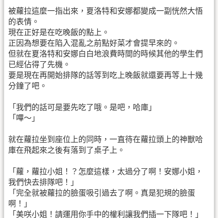
被蘿拉這麼一指出來，夏洛特和安娜都變成一副恍然大悟
的表情。
現在正好是在吃晚飯的點上。
正因為想要在陷入混亂之前點好菜才會提早來的。
但就在夏洛特和安娜白白地浪費時間的時候其他的學生們
已經佔得了先機。
要是現在再開始排隊的話等到吃上晚飯就還要再等上十幾
分鐘了吧。
「我們的話可是要先吃了哦。是吧，哈庫」
「嗶～」
就在蘿拉坐到座位上的同時，一直待在蘿拉頭上的神獸哈
庫在飛起來之後有落到了桌子上。
「蘿，蘿拉小姐！？怎麼這樣，太過分了啊！安娜小姐，
我們快去排隊吧！」
「完全就被蘿拉的臉蛋吸引過去了啊。真是犯規的臉蛋
啊！」
「美咲小姐！請運用你手中的權利讓我們插一下隊吧！」