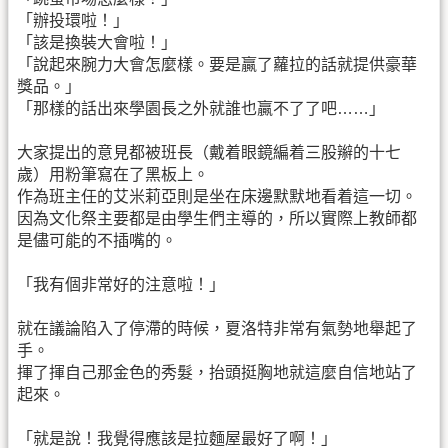
「辦投環啦！」
「該是換裝大會啦！」
「說起來腕力大會怎麼樣。要是贏了蘿拉的話就提供豪華
獎品。」
「那樣的話出來學園長之外就誰也贏不了了吧……」
大家提出的意見都被班長（戴着眼鏡編着三股辮的十七
歲）用粉筆寫在了黑板上。
作為班主任的艾米莉亞則是坐在床邊默默地看着這一切。
因為文化祭主要都是由學生們主導的，所以實際上教師都
是儘可能的不插嘴的。
「我有個非常好的注意啦！」
就在議論陷入了停滯的時候，夏洛特非常有氣勢地舉起了
手。
揮了揮自己那金色的秀髮，抬頭挺胸地就這麼自信地站了
起來。
「就是說！我覺得應該是拉麵屋最好了啊！」