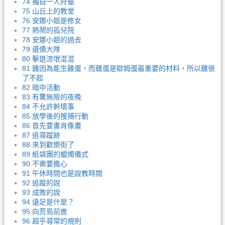
74 獨自一人狩獵
75 山丘上的教堂
76 安娜小姐是修女
77 熱鬧的孤兒院
78 安娜小姐的過去
79 還債大隊
80 擊退流氓混混
81 雞因為能生雞蛋，而雞蛋是歐姆蛋最重要的材料，所以雞很
了不起
82 暗中活動
83 有驚無險的夜晚
84 不允許幹壞事
85 放學後的搜捕行動
86 首先要畫肖像畫
87 追尋蹤跡
88 來到歡樂街了
89 紙袋團的蠟燭儀式
90 不需要擔心
91 午休時間也是說教時間
92 追蹤的說
93 成敗的說
94 遠足是什麼？
95 向荒島前進
96 超乎尋常的規則