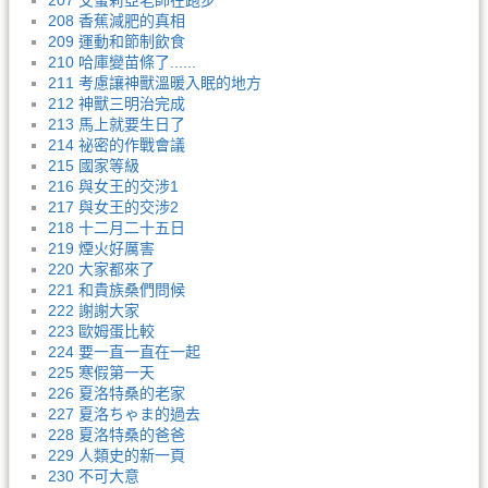
207 艾蜜莉亞老師在跑步
208 香蕉減肥的真相
209 運動和節制飲食
210 哈庫變苗條了......
211 考慮讓神獸溫暖入眠的地方
212 神獸三明治完成
213 馬上就要生日了
214 祕密的作戰會議
215 國家等級
216 與女王的交涉1
217 與女王的交涉2
218 十二月二十五日
219 煙火好厲害
220 大家都來了
221 和貴族桑們問候
222 謝謝大家
223 歐姆蛋比較
224 要一直一直在一起
225 寒假第一天
226 夏洛特桑的老家
227 夏洛ちゃま的過去
228 夏洛特桑的爸爸
229 人類史的新一頁
230 不可大意