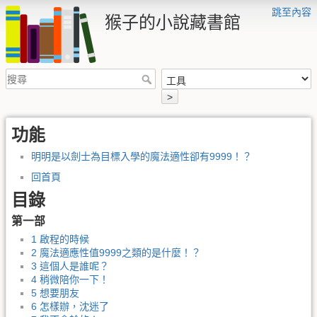
跳至內容
猴子的小說藏書館
>
功能
明明是以劍士為目標入學的魔法適性卻有9999！？
回首頁
目錄
第一部
1 啟程的時候
2 魔法適應性值9999之類的是什麼！？
3 這個人是誰呢？
4 稍微陪你一下！
5 想要朋友
6 怎樣辦，沈迷了