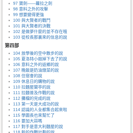
97 寶劍——蘿拉之劍
98 意料之外的攻擊
99 想要變得更強
100 與大賢者的戰鬥
101 與大賢者的決戰
102 是做夢什麼的並不存在哦
103 從校長那裏來的信息的說
第四部
104 放學後的空中散步的說
105 夏洛特小姐掉下去了的說
106 意料之外的返鄉的說
107 晚飯是奶油燉菜的說
108 住宿會的說
109 休息日的購物的說
110 拉麵屋蘭亭的說
111 拉麵普及作戰的說
112 攤檔的完成的說
113 第一天是大成功的說
114 認識的人全都集合起來啦
115 學園長也來幫忙了
116 要加大蒜嗎
117 對手是意大利麵屋的說
118 新的作戰計劃的說