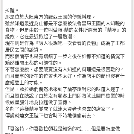
拉麵。
那是位於大陸東方的羅亞王國的傳統料理。
雖然知道最近為止都是不怎麼被法魯里昂王國的人知曉的
食物，但是由於一位叫做菈·蘭的女性所經營的『蘭亭』的
緣故，它在最近掀起了一股熱潮。
現在則是作為『讓人很想吃一次看看的食物』成為了王都
居民之間的談資。
而那個蘭亭也是有踏錯了一步之後在誰都不知道的情況下
黯然離開王都的可能性的。
不管怎麼說，想要販賣沒有人知道的料理還是很困難的。
而且蘭亭的所在的位置也不太好，作為店主的蘭也沒有什
麼經營上的才能。
但是，蘿拉她們偶然地來到了蘭亭還對它的味道入迷了。
而且還在聽說了由於沒有顧客上門即將就此關門歇業的時
候絞盡腦汁地為拉麵做了宣傳。
多虧了這樣蘭亭變成了就連大賢者也會去的店家了。
傳說就連女王陛下也會時不時地偷偷前去。
「夏洛特。你喜歡拉麵我是知道的啦……但是要怎麼做