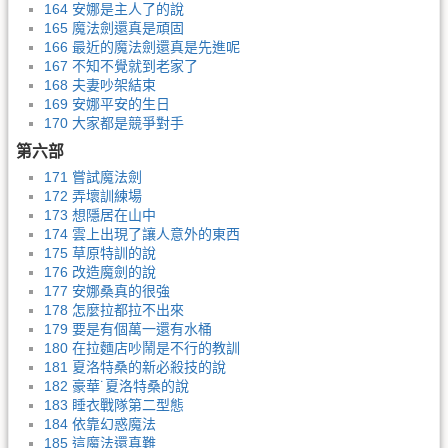
164 安娜是主人了的說
165 魔法劍還真是頑固
166 最近的魔法劍還真是先進呢
167 不知不覺就到老家了
168 夫妻吵架結束
169 安娜平安的生日
170 大家都是競爭對手
第六部
171 嘗試魔法劍
172 弄壞訓練場
173 想隱居在山中
174 雲上出現了讓人意外的東西
175 草原特訓的說
176 改造魔劍的說
177 安娜桑真的很強
178 怎麼拉都拉不出來
179 要是有個萬一還有水桶
180 在拉麵店吵鬧是不行的教訓
181 夏洛特桑的新必殺技的說
182 豪華˙夏洛特桑的說
183 睡衣戰隊第二型態
184 依靠幻惑魔法
185 這魔法還真難