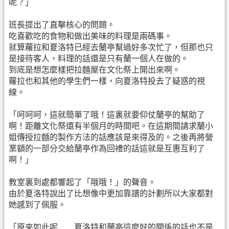
呢？」
班長提出了直擊核心的問題。
吃喜歡吃的食物和做出美味的料理是兩碼事。
就算蘿拉和夏洛特已經去蘭亭幫過好多次忙了，但那也只
是接待客人，料理的話還是只有蘭一個人在做的。
到底是想怎麼樣把拉麵屋在文化祭上開出來啊。
蘿拉也和其他的學生們一樣，向夏洛特投去了疑惑的視
線。
「呵呵呵，這就簡單了哦！這裏就要仰仗蘭亭的幫助了
啊！距離文化祭還有半個月的時間吧。在這期間請求蘭小
姐傳授拉麵的製作方法的話應該是來得及的。之後再將營
業額的一部分交給蘭亭作為回禮的話這就是互惠互利了
啊！」
教室裏到處都響起了「哦哦！」的聲音。
由於夏洛特說出了比想像中更加靠譜的計劃所以大家都對
她感到了佩服。
「原來如此呢……夏洛特和蘭亭這麼好的關係的話也不是