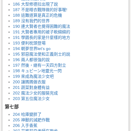
186 大型修德拉出現了說
187 不是睡衣戰隊做的好事喔!
188 這難道算是真正的危機
189 沒有我們的世界
190 連大賢者也覺得困難的魔法
191 大賢者專用的被子軟綿綿的
191 學園長的家是什麼樣的地方
193 便利枕頭登場
194 朝夢世界let's go
195 邪惡魔法使和正義劍士的說
196 兩人都很強的說
197 然後，總有一天四方對立
198 キュピーン地靈光一閃
199 來成為魔法少女吧
200 讓媽媽做衣服
201 蔬菜對身體有益
202 魔法少女的服裝完成
203 第五位魔法少女
第七部
204 哈庫變胖了
205 神獸的減肥作戰
206 入手香蕉