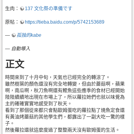
生肉：
137 文化祭の準備です
原帖：
https://tieba.baidu.com/p/5742153689
—
孤独的kabe
—
自動導入
正文
時間來到了十月中旬，天氣也已經完全的轉涼了。
雖然樹葉的顏色還沒有完全地轉變，但由於蘑菇啊，蘋果
啊，南瓜啊，秋刀魚啊還有鰹魚這些應季的食材已經開始
陸陸續續地出現在市場上了，所以蘿拉她們也就以味覺為
主的確確實實地感受到了秋天。
看到了那個從來都只會點歐姆蛋吃的蘿拉點了燒魚定食還
有黃油烤蘑菇的其他學生們，都露出了一副大吃一驚的樣
子。
然後蘿拉還就這麼度過了整整兩天沒有歐姆蛋的生活。