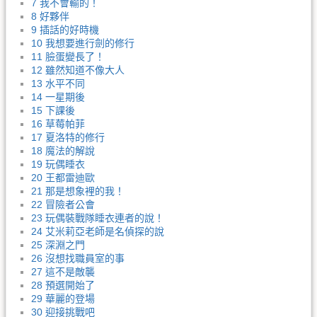
7 我不會輸的！
8 好夥伴
9 插話的好時機
10 我想要進行劍的修行
11 臉蛋變長了！
12 雖然知道不像大人
13 水平不同
14 一星期後
15 下課後
16 草莓帕菲
17 夏洛特的修行
18 魔法的解說
19 玩偶睡衣
20 王都雷迪歐
21 那是想象裡的我！
22 冒險者公會
23 玩偶裝戰隊睡衣連者的說！
24 艾米莉亞老師是名偵探的說
25 深淵之門
26 沒想找職員室的事
27 這不是敵襲
28 預選開始了
29 華麗的登場
30 迎接挑戰吧