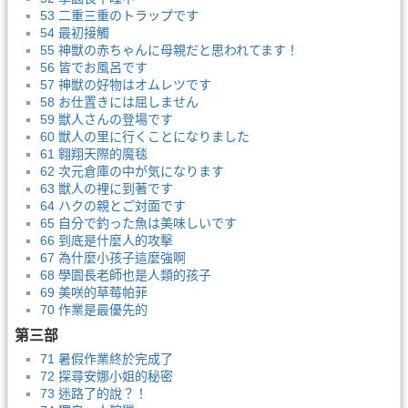
53 二重三重のトラップです
54 最初接觸
55 神獣の赤ちゃんに母親だと思われてます！
56 皆でお風呂です
57 神獣の好物はオムレツです
58 お仕置きには屈しません
59 獣人さんの登場です
60 獣人の里に行くことになりました
61 翱翔天際的魔毯
62 次元倉庫の中が気になります
63 獣人の裡に到著です
64 ハクの親とご対面です
65 自分で釣った魚は美味しいです
66 到底是什麼人的攻擊
67 為什麼小孩子這麼強啊
68 學園長老師也是人類的孩子
69 美咲的草莓帕菲
70 作業是最優先的
第三部
71 暑假作業終於完成了
72 探尋安娜小姐的秘密
73 迷路了的說？！