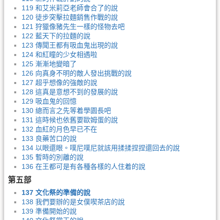
119 和艾米莉亞老師會合了的說
120 徒步突擊拉麵銷售作戰的說
121 狩獵像豬先生一樣的怪物去吧
122 藍天下的拉麵的說
123 傳聞王都有吸血鬼出現的說
124 和紅瞳的少女相遇啦
125 漸漸地變暗了
126 向真身不明的敵人發出挑戰的說
127 超乎想像的強敵的說
128 這真是意想不到的發展的說
129 吸血鬼的回憶
130 總而言之先等着學園長吧
131 這時候也依舊要歐姆蛋的說
132 血紅的月色早已不在
133 良藥苦口的說
134 以眼還眼。噗尼噗尼就該用揉揉捏捏還回去的說
135 暫時的別離的說
136 在王都可是有各種各樣的人住着的說
第五部
137 文化祭的準備的說
138 我們要辦的是女僕喫茶店的說
139 準備開始的說