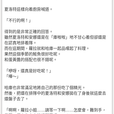
夏洛特這樣向着廚房喊道。
「不行的啊！」
得到的是非常正確的回答。
雖然夏洛特和安娜還是在「庫呶呶」地不甘心着但卻還是
在認真地排着隊。
而在這期間，蘿拉就和哈庫一起品嚐起了料理。
果然這個季節的鮭魚很好吃呢。
和蛋黃醬的搭配也很不錯呢。
「咿呀，還真是好吃呢！」
「嗶～」
哈庫也非常滿足地將自己的那份吃了個精光。
然後，把還在排隊中的夏洛特和安娜拋在了身後就這麼去
還盤子去了。
「啊啊，蘿拉小姐……請等一下啊……怎麼會，難到手，