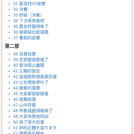
31 夏洛特VS安娜
32 決賽
33 終結（決著）
34 下次再來做吧
35 要去狩獵飛魚了
36 秘密結社紙袋團
37 暑假的返鄉
第二部
38 自暴自棄
39 老家變成廢墟了
40 堅決阻止離婚
41 父親的過去
42 這個跟那個是兩回事
43 父女開始爭吵了
44 衝擊的事實
45 大家都是歐姆蛋
46 家務助理
47 山中狩獵
48 布魯諾變得精神了
49 大家快樂地特訓
50 拾了很大的蛋
51 卵的正體を探ります
52 學園長午睡中