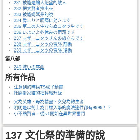
231 被爐是讓人絕望的敵人
232 把大賢者拉出來
233 被爐媽媽桑的說
234 肩こりと腰痛に効きます
235 第二の人生ならぬコタツ生です
236 いよいよ冬休みの宿題です
237 マザーコタツさんの旅立ちです
238 マザーコタツの冒険 前編
239 マザーコタツの冒険 後編
第八部
240 戦いの序曲
所有作品
注意到的時候TS成了精靈
托開掛家貓的福輕鬆升級
父為英雄、母為精靈、女兒為轉生者
明明是以劍士為目標入學的魔法適性卻有9999！？
小不點賢者，從lv1開始在異世界奮鬥
137 文化祭的準備的說