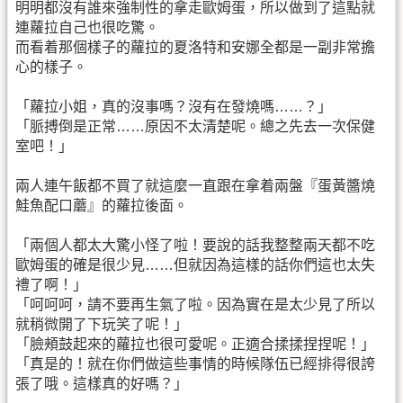
明明都沒有誰來強制性的拿走歐姆蛋，所以做到了這點就
連蘿拉自己也很吃驚。
而看着那個樣子的蘿拉的夏洛特和安娜全都是一副非常擔
心的樣子。
「蘿拉小姐，真的沒事嗎？沒有在發燒嗎……？」
「脈搏倒是正常……原因不太清楚呢。總之先去一次保健
室吧！」
兩人連午飯都不買了就這麼一直跟在拿着兩盤『蛋黃醬燒
鮭魚配口蘑』的蘿拉後面。
「兩個人都太大驚小怪了啦！要說的話我整整兩天都不吃
歐姆蛋的確是很少見……但就因為這樣的話你們這也太失
禮了啊！」
「呵呵呵，請不要再生氣了啦。因為實在是太少見了所以
就稍微開了下玩笑了呢！」
「臉頰鼓起來的蘿拉也很可愛呢。正適合揉揉捏捏呢！」
「真是的！就在你們做這些事情的時候隊伍已經排得很誇
張了哦。這樣真的好嗎？」