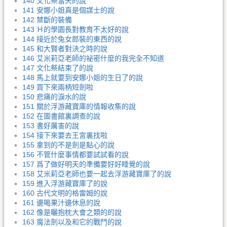
140 文化祭當天的說
141 安娜小姐真是個謀士的說
142 禁斷的裝備
143 Ｈ的學園長對教育不太好的說
144 接近於兔女郎裝的東西的說
145 和大賢者對決之時的說
146 艾米莉亞老師的祕密什麼的我完全不知道
147 文化祭結束了的說
148 馬上就要到安娜小姐的生日了的說
149 買下來兩柄短劍啦
150 悲痛的淚水的說
151 關於浮游藏寶庫的情報收集的說
152 在圖書館裏調查的說
153 書好厲害的說
154 接下來要去王宮裏找啦
155 拿到的不是劍是點心的說
156 不管什麼事情都要試試看的說
157 爲了做好明天的準備要好好睡覺的說
158 艾米莉亞老師也要一起去浮游藏寶庫了的說
159 進入浮游藏寶庫了的說
160 古代文明的格雷姆的說
161 邊喝果汁邊休息的說
162 像是曬抱枕大會之類的的說
163 魔法劍以及和它的戰鬥的說