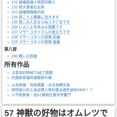
231 被爐是讓人絕望的敵人
232 把大賢者拉出來
233 被爐媽媽桑的說
234 肩こりと腰痛に効きます
235 第二の人生ならぬコタツ生です
236 いよいよ冬休みの宿題です
237 マザーコタツさんの旅立ちです
238 マザーコタツの冒険 前編
239 マザーコタツの冒険 後編
第八部
240 戦いの序曲
所有作品
注意到的時候TS成了精靈
托開掛家貓的福輕鬆升級
父為英雄、母為精靈、女兒為轉生者
明明是以劍士為目標入學的魔法適性卻有9999！？
小不點賢者，從lv1開始在異世界奮鬥
57 神獣の好物はオムレツで