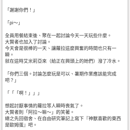
「謝謝你們！」
「pi～」
全員用餐結束後、聚在一起討論今天一天玩些什麼。
大賢者也加入了討論。
今天會是很棒的一天、讓蘿拉這麼興奮的時間也只有一
瞬。
就在這時艾米莉亞來（給正在興頭上的她們）潑了冷水。
「你們三個。討論怎麼玩是可以、暑期作業應該能完成
吧？」
「「「啊！」」」
想起討厭事情的蘿拉等人瞬時喪氣了。
大賢者則「阿拉～嘛～」的笑著。
總之先回宿舍、在自由研究筆記上寫下『神獸喜歡的東西
是歐姆蛋』吧。