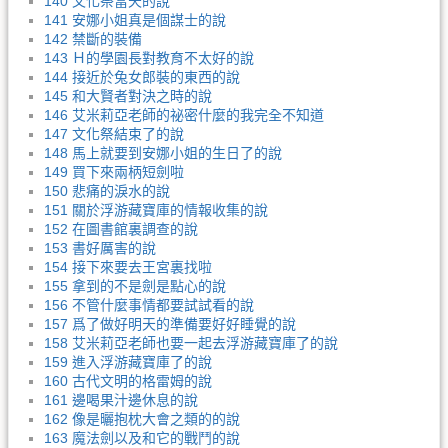
140 文化祭當天的說
141 安娜小姐真是個謀士的說
142 禁斷的裝備
143 Ｈ的學園長對教育不太好的說
144 接近於兔女郎裝的東西的說
145 和大賢者對決之時的說
146 艾米莉亞老師的祕密什麼的我完全不知道
147 文化祭結束了的說
148 馬上就要到安娜小姐的生日了的說
149 買下來兩柄短劍啦
150 悲痛的淚水的說
151 關於浮游藏寶庫的情報收集的說
152 在圖書館裏調查的說
153 書好厲害的說
154 接下來要去王宮裏找啦
155 拿到的不是劍是點心的說
156 不管什麼事情都要試試看的說
157 爲了做好明天的準備要好好睡覺的說
158 艾米莉亞老師也要一起去浮游藏寶庫了的說
159 進入浮游藏寶庫了的說
160 古代文明的格雷姆的說
161 邊喝果汁邊休息的說
162 像是曬抱枕大會之類的的說
163 魔法劍以及和它的戰鬥的說