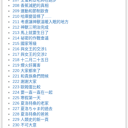
207 艾蜜莉亞老師在跑步
208 香蕉減肥的真相
209 運動和節制飲食
210 哈庫變苗條了......
211 考慮讓神獸溫暖入眠的地方
212 神獸三明治完成
213 馬上就要生日了
214 祕密的作戰會議
215 國家等級
216 與女王的交涉1
217 與女王的交涉2
218 十二月二十五日
219 煙火好厲害
220 大家都來了
221 和貴族桑們問候
222 謝謝大家
223 歐姆蛋比較
224 要一直一直在一起
225 寒假第一天
226 夏洛特桑的老家
227 夏洛ちゃま的過去
228 夏洛特桑的爸爸
229 人類史的新一頁
230 不可大意