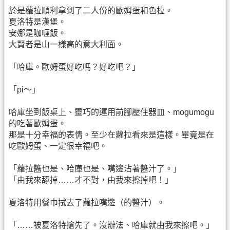
於是蘿拉順利拿到了二人份的歐姆蛋和色拉。
夏洛特是漢堡。
安娜是咖喱飯。
大賢者是山一樣高的意大利面。
「哈庫。歐姆蛋好吃嗎？好吃吧？」
「pi～」
哈庫坐到飯桌上、靈巧的運用前腳壓住器皿、mogumogu
的吃著歐姆蛋。
那是十分幸福的表情。至少在蘿拉看來是這樣。畢竟是在
吃歐姆蛋、一定很幸福吧。
「蘿拉醬也是、哈庫也是、嘴邊沾著醬汁了。」
「由我來舔掉……才不對，由我來擦掉吧！」
夏洛特用餐巾拭去了蘿拉嘴邊（的醬汁）。
「……被夏洛特搶先了。沒辦法、哈庫就由我來擦吧。」