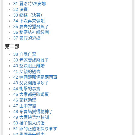
31 夏洛特VS安娜
32 決賽
33 終結（決著）
34 下次再來做吧
35 要去狩獵飛魚了
36 秘密結社紙袋團
37 暑假的返鄉
第二部
38 自暴自棄
39 老家變成廢墟了
40 堅決阻止離婚
41 父親的過去
42 這個跟那個是兩回事
43 父女開始爭吵了
44 衝擊的事實
45 大家都是歐姆蛋
46 家務助理
47 山中狩獵
48 布魯諾變得精神了
49 大家快樂地特訓
50 拾了很大的蛋
51 卵的正體を探ります
52 學園長午睡中