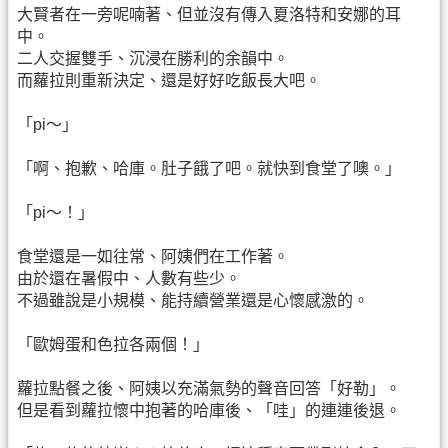
大賢者在一旁呢喃著、但並沒有傳入夏洛特和安娜的耳
中。
二人交握雙手、沉浸在勝利的余韻中。
而蘿拉則重新決定、還是好好吃飯長大吧。
「pi～」
「啊、抱歉、哈庫。肚子餓了吧。就快到食堂了噢。」
「pi～！」
食堂還是一如往常、阿姨們在工作著。
由於還在暑假中、人數有些少。
不過雖說是小規模、能持續營業還是心懷感激的。
「歐姆蛋和色拉各兩個！」
蘿拉點餐之後、阿姨以充滿氣勢的聲音回答「好勒」。
但是看到蘿拉懷中抱著的哈庫後、「哇」的連連後退。