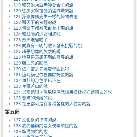
119 和艾米莉亞老師會合了的說
120 徒步突擊拉麵銷售作戰的說
121 狩獵像豬先生一樣的怪物去吧
122 藍天下的拉麵的說
123 傳聞王都有吸血鬼出現的說
124 和紅瞳的少女相遇啦
125 漸漸地變暗了
126 向真身不明的敵人發出挑戰的說
127 超乎想像的強敵的說
128 這真是意想不到的發展的說
129 吸血鬼的回憶
130 總而言之先等着學園長吧
131 這時候也依舊要歐姆蛋的說
132 血紅的月色早已不在
133 良藥苦口的說
134 以眼還眼。噗尼噗尼就該用揉揉捏捏還回去的說
135 暫時的別離的說
136 在王都可是有各種各樣的人住着的說
第五部
137 文化祭的準備的說
138 我們要辦的是女僕喫茶店的說
139 準備開始的說