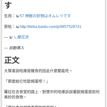
す
生肉：
57 神獣の好物はオムレツです
原帖：
http://tieba.baidu.com/p/4857528741
—
乀樱花流
—
自動導入
正文
大賢者說哈庫是雜食的因此什麼都能吃。
「那麼給它吃歐姆蛋吧！」
蘿拉在去食堂的路上、對懷中的哈庫訴說著歐姆蛋是如何
美妙的食物。