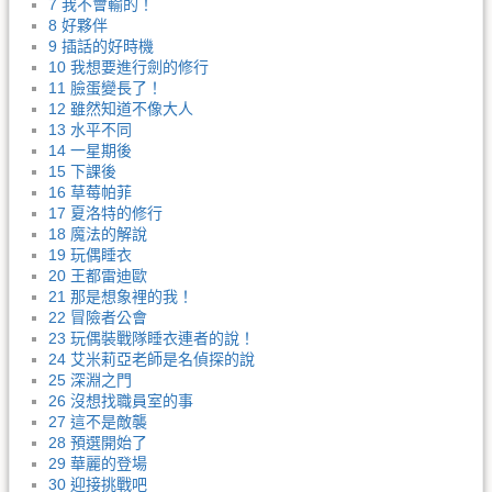
7 我不會輸的！
8 好夥伴
9 插話的好時機
10 我想要進行劍的修行
11 臉蛋變長了！
12 雖然知道不像大人
13 水平不同
14 一星期後
15 下課後
16 草莓帕菲
17 夏洛特的修行
18 魔法的解說
19 玩偶睡衣
20 王都雷迪歐
21 那是想象裡的我！
22 冒險者公會
23 玩偶裝戰隊睡衣連者的說！
24 艾米莉亞老師是名偵探的說
25 深淵之門
26 沒想找職員室的事
27 這不是敵襲
28 預選開始了
29 華麗的登場
30 迎接挑戰吧