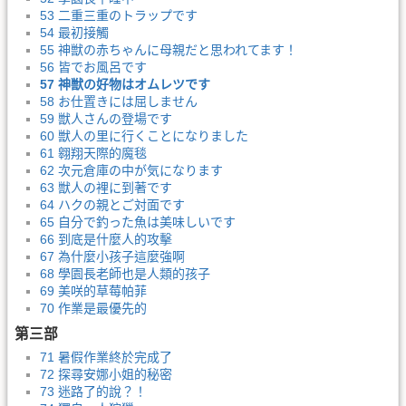
53 二重三重のトラップです
54 最初接觸
55 神獣の赤ちゃんに母親だと思われてます！
56 皆でお風呂です
57 神獣の好物はオムレツです
58 お仕置きには屈しません
59 獣人さんの登場です
60 獣人の里に行くことになりました
61 翱翔天際的魔毯
62 次元倉庫の中が気になります
63 獣人の裡に到著です
64 ハクの親とご対面です
65 自分で釣った魚は美味しいです
66 到底是什麼人的攻擊
67 為什麼小孩子這麼強啊
68 學園長老師也是人類的孩子
69 美咲的草莓帕菲
70 作業是最優先的
第三部
71 暑假作業終於完成了
72 探尋安娜小姐的秘密
73 迷路了的說？！