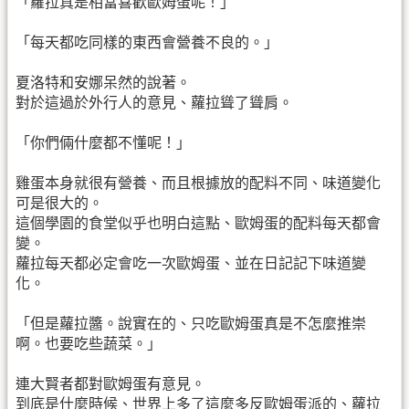
「蘿拉真是相當喜歡歐姆蛋呢！」
「每天都吃同樣的東西會營養不良的。」
夏洛特和安娜呆然的說著。
對於這過於外行人的意見、蘿拉聳了聳肩。
「你們倆什麼都不懂呢！」
雞蛋本身就很有營養、而且根據放的配料不同、味道變化
可是很大的。
這個學園的食堂似乎也明白這點、歐姆蛋的配料每天都會
變。
蘿拉每天都必定會吃一次歐姆蛋、並在日記記下味道變
化。
「但是蘿拉醬。說實在的、只吃歐姆蛋真是不怎麼推崇
啊。也要吃些蔬菜。」
連大賢者都對歐姆蛋有意見。
到底是什麼時候、世界上多了這麼多反歐姆蛋派的、蘿拉