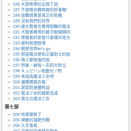
186 大型修德拉出現了說
187 不是睡衣戰隊做的好事喔!
188 這難道算是真正的危機
189 沒有我們的世界
190 連大賢者也覺得困難的魔法
191 大賢者專用的被子軟綿綿的
191 學園長的家是什麼樣的地方
193 便利枕頭登場
194 朝夢世界let's go
195 邪惡魔法使和正義劍士的說
196 兩人都很強的說
197 然後，總有一天四方對立
198 キュピーン地靈光一閃
199 來成為魔法少女吧
200 讓媽媽做衣服
201 蔬菜對身體有益
202 魔法少女的服裝完成
203 第五位魔法少女
第七部
204 哈庫變胖了
205 神獸的減肥作戰
206 入手香蕉