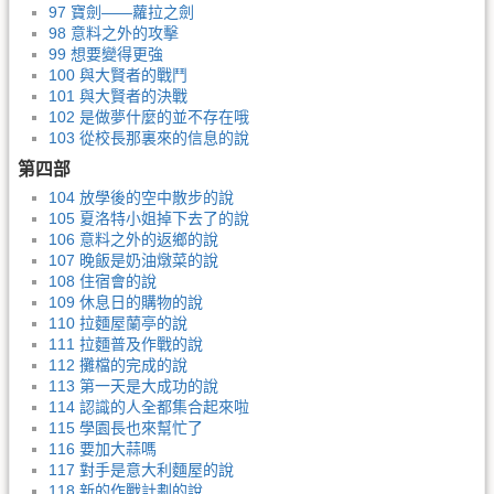
97 寶劍——蘿拉之劍
98 意料之外的攻擊
99 想要變得更強
100 與大賢者的戰鬥
101 與大賢者的決戰
102 是做夢什麼的並不存在哦
103 從校長那裏來的信息的說
第四部
104 放學後的空中散步的說
105 夏洛特小姐掉下去了的說
106 意料之外的返鄉的說
107 晚飯是奶油燉菜的說
108 住宿會的說
109 休息日的購物的說
110 拉麵屋蘭亭的說
111 拉麵普及作戰的說
112 攤檔的完成的說
113 第一天是大成功的說
114 認識的人全都集合起來啦
115 學園長也來幫忙了
116 要加大蒜嗎
117 對手是意大利麵屋的說
118 新的作戰計劃的說