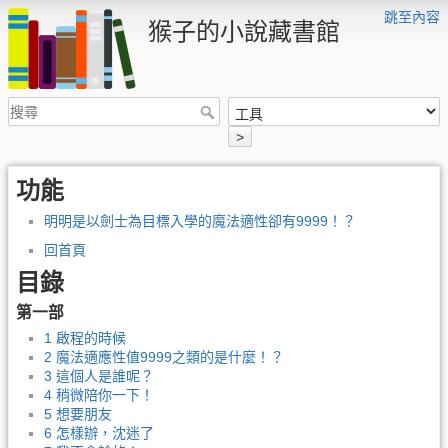
跳至內容
猴子的小說藏書館
>
功能
明明是以劍士為目標入學的魔法適性卻有9999！？
回首頁
目錄
第一部
1 啟程的時候
2 魔法適應性值9999之類的是什麼！？
3 這個人是誰呢？
4 稍微陪你一下！
5 想要朋友
6 怎樣辦，沈迷了