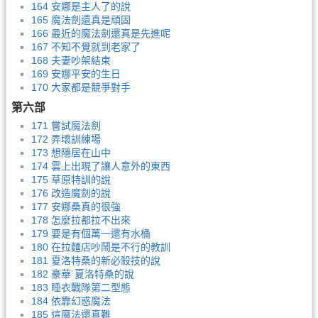
164 安娜是主人了的說
165 魔法劍還真是頑固
166 最近的魔法劍還真是先進呢
167 不知不覺就到老家了
168 夫妻吵架結束
169 安娜平安的生日
170 大家都是競爭對手
第六部
171 嘗試魔法劍
172 弄壞訓練場
173 想隱居在山中
174 雲上出現了讓人意外的東西
175 草原特訓的說
176 改造魔劍的說
177 安娜桑真的很強
178 怎麼拉都拉不出來
179 要是有個萬一還有水桶
180 在拉麵店吵鬧是不行的教訓
181 夏洛特桑的新必殺技的說
182 豪華˙夏洛特桑的說
183 睡衣戰隊第二型態
184 依靠幻惑魔法
185 這魔法還真難