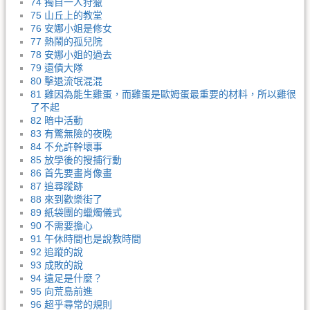
74 獨自一人狩獵
75 山丘上的教堂
76 安娜小姐是修女
77 熱鬧的孤兒院
78 安娜小姐的過去
79 還債大隊
80 擊退流氓混混
81 雞因為能生雞蛋，而雞蛋是歐姆蛋最重要的材料，所以雞很
了不起
82 暗中活動
83 有驚無險的夜晚
84 不允許幹壞事
85 放學後的搜捕行動
86 首先要畫肖像畫
87 追尋蹤跡
88 來到歡樂街了
89 紙袋團的蠟燭儀式
90 不需要擔心
91 午休時間也是說教時間
92 追蹤的說
93 成敗的說
94 遠足是什麼？
95 向荒島前進
96 超乎尋常的規則