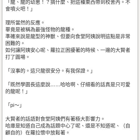
「龍、龍的幼崽！？搞什麼、把這種東西帶到校舍內。不
會噴火吧！」
理所當然的反應。
畢竟是被稱為最強怪物的龍種。
準確來說是龍型的神獸、但要向食堂阿姨說明這點是非常
困難的。
如何讓阿姨安心呢、蘿拉正困擾著的時候、一邊的大賢者
打了圓場。
「沒事的。這只龍很安分。有我保證。」
「既然學園長這麼說……哈哈啊、仔細看的話真是只可愛
的龍呢！」
「pi～」
大賢者的話語對食堂阿姨們有著極大影響力。
哈庫是知道自己成為話題中心了呢、還是不知道呢、（自
顧自的）在蘿拉懷中放鬆著。