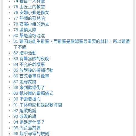
74 獨自一人狩獵
75 山丘上的教堂
76 安娜小姐是修女
77 熱鬧的孤兒院
78 安娜小姐的過去
79 還債大隊
80 擊退流氓混混
81 雞因為能生雞蛋，而雞蛋是歐姆蛋最重要的材料，所以雞很
了不起
82 暗中活動
83 有驚無險的夜晚
84 不允許幹壞事
85 放學後的搜捕行動
86 首先要畫肖像畫
87 追尋蹤跡
88 來到歡樂街了
89 紙袋團的蠟燭儀式
90 不需要擔心
91 午休時間也是說教時間
92 追蹤的說
93 成敗的說
94 遠足是什麼？
95 向荒島前進
96 超乎尋常的規則