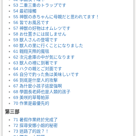
53 二重三重のトラップです
54 最初接觸
55 神獣の赤ちゃんに母親だと思われてます！
56 皆でお風呂です
57 神獣の好物はオムレツです
58 お仕置きには屈しません
59 獣人さんの登場です
60 獣人の里に行くことになりました
61 翱翔天際的魔毯
62 次元倉庫の中が気になります
63 獣人の裡に到著です
64 ハクの親とご対面です
65 自分で釣った魚は美味しいです
66 到底是什麼人的攻擊
67 為什麼小孩子這麼強啊
68 學園長老師也是人類的孩子
69 美咲的草莓帕菲
70 作業是最優先的
第三部
71 暑假作業終於完成了
72 探尋安娜小姐的秘密
73 迷路了的說？！