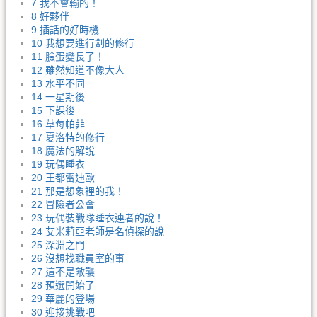
7 我不會輸的！
8 好夥伴
9 插話的好時機
10 我想要進行劍的修行
11 臉蛋變長了！
12 雖然知道不像大人
13 水平不同
14 一星期後
15 下課後
16 草莓帕菲
17 夏洛特的修行
18 魔法的解說
19 玩偶睡衣
20 王都雷迪歐
21 那是想象裡的我！
22 冒險者公會
23 玩偶裝戰隊睡衣連者的說！
24 艾米莉亞老師是名偵探的說
25 深淵之門
26 沒想找職員室的事
27 這不是敵襲
28 預選開始了
29 華麗的登場
30 迎接挑戰吧