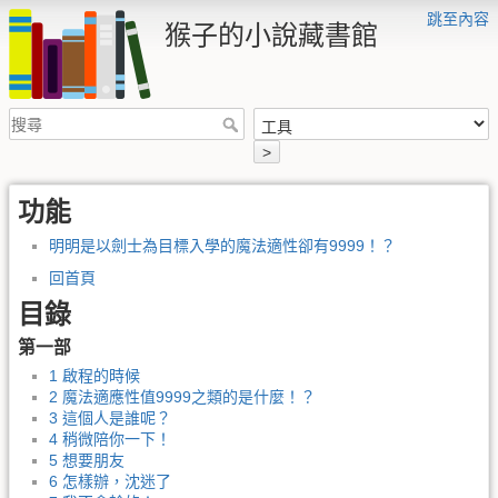
跳至內容
猴子的小說藏書館
>
功能
明明是以劍士為目標入學的魔法適性卻有9999！？
回首頁
目錄
第一部
1 啟程的時候
2 魔法適應性值9999之類的是什麼！？
3 這個人是誰呢？
4 稍微陪你一下！
5 想要朋友
6 怎樣辦，沈迷了