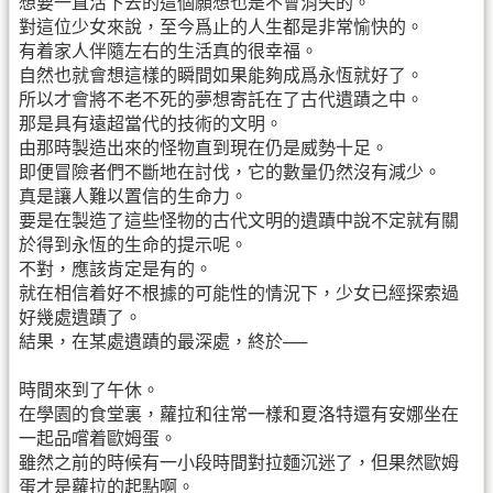
想要一直活下去的這個願想也是不會消失的。
對這位少女來說，至今爲止的人生都是非常愉快的。
有着家人伴隨左右的生活真的很幸福。
自然也就會想這樣的瞬間如果能夠成爲永恆就好了。
所以才會將不老不死的夢想寄託在了古代遺蹟之中。
那是具有遠超當代的技術的文明。
由那時製造出來的怪物直到現在仍是威勢十足。
即便冒險者們不斷地在討伐，它的數量仍然沒有減少。
真是讓人難以置信的生命力。
要是在製造了這些怪物的古代文明的遺蹟中說不定就有關
於得到永恆的生命的提示呢。
不對，應該肯定是有的。
就在相信着好不根據的可能性的情況下，少女已經探索過
好幾處遺蹟了。
結果，在某處遺蹟的最深處，終於──
時間來到了午休。
在學園的食堂裏，蘿拉和往常一樣和夏洛特還有安娜坐在
一起品嚐着歐姆蛋。
雖然之前的時候有一小段時間對拉麵沉迷了，但果然歐姆
蛋才是蘿拉的起點啊。