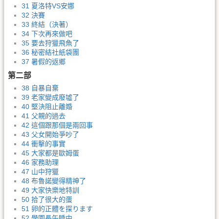
31 夏洛特VS安娜
32 決賽
33 終結（決著）
34 下次再來做吧
35 要去狩獵飛魚了
36 秘密結社紙袋團
37 暑假的返鄉
第二部
38 自暴自棄
39 老家變成廢墟了
40 堅決阻止離婚
41 父親的過去
42 這個跟那個是兩回事
43 父女開始爭吵了
44 衝擊的事實
45 大家都是歐姆蛋
46 家務助理
47 山中狩獵
48 布魯諾變得精神了
49 大家快樂地特訓
50 拾了很大的蛋
51 卵的正體を探ります
52 學園長午睡中