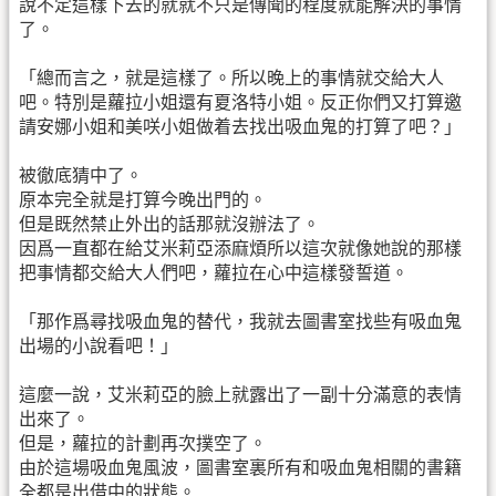
說不定這樣下去的就就不只是傳聞的程度就能解決的事情
了。
「總而言之，就是這樣了。所以晚上的事情就交給大人
吧。特別是蘿拉小姐還有夏洛特小姐。反正你們又打算邀
請安娜小姐和美咲小姐做着去找出吸血鬼的打算了吧？」
被徹底猜中了。
原本完全就是打算今晚出門的。
但是既然禁止外出的話那就沒辦法了。
因爲一直都在給艾米莉亞添麻煩所以這次就像她說的那樣
把事情都交給大人們吧，蘿拉在心中這樣發誓道。
「那作爲尋找吸血鬼的替代，我就去圖書室找些有吸血鬼
出場的小說看吧！」
這麼一說，艾米莉亞的臉上就露出了一副十分滿意的表情
出來了。
但是，蘿拉的計劃再次撲空了。
由於這場吸血鬼風波，圖書室裏所有和吸血鬼相關的書籍
全都是出借中的狀態。