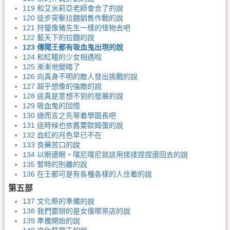
119 和艾米莉亞老師會合了的說
120 徒步突擊拉麵銷售作戰的說
121 狩獵像豬先生一樣的怪物去吧
122 藍天下的拉麵的說
123 傳聞王都有吸血鬼出現的說
124 和紅瞳的少女相遇啦
125 漸漸地變暗了
126 向真身不明的敵人發出挑戰的說
127 超乎想像的強敵的說
128 這真是意想不到的發展的說
129 吸血鬼的回憶
130 總而言之先等着學園長吧
131 這時候也依舊要歐姆蛋的說
132 血紅的月色早已不在
133 良藥苦口的說
134 以眼還眼。噗尼噗尼就該用揉揉捏捏還回去的說
135 暫時的別離的說
136 在王都可是有各種各樣的人住着的說
第五部
137 文化祭的準備的說
138 我們要辦的是女僕喫茶店的說
139 準備開始的說