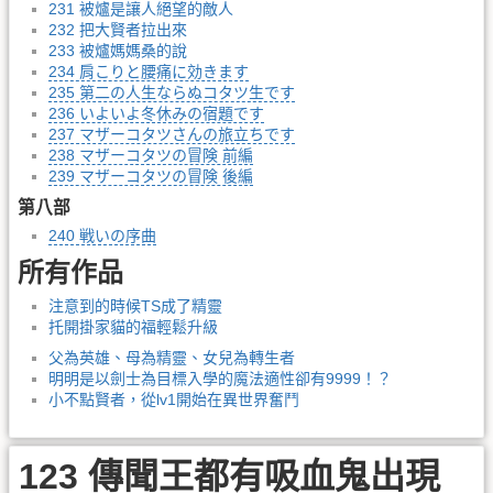
231 被爐是讓人絕望的敵人
232 把大賢者拉出來
233 被爐媽媽桑的說
234 肩こりと腰痛に効きます
235 第二の人生ならぬコタツ生です
236 いよいよ冬休みの宿題です
237 マザーコタツさんの旅立ちです
238 マザーコタツの冒険 前編
239 マザーコタツの冒険 後編
第八部
240 戦いの序曲
所有作品
注意到的時候TS成了精靈
托開掛家貓的福輕鬆升級
父為英雄、母為精靈、女兒為轉生者
明明是以劍士為目標入學的魔法適性卻有9999！？
小不點賢者，從lv1開始在異世界奮鬥
123 傳聞王都有吸血鬼出現