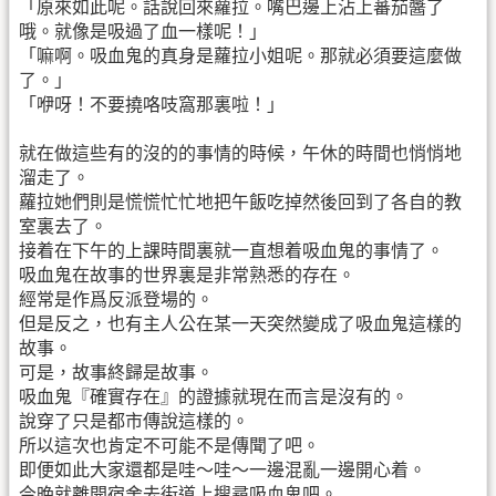
「原來如此呢。話說回來蘿拉。嘴巴邊上沾上蕃茄醬了
哦。就像是吸過了血一樣呢！」
「嘛啊。吸血鬼的真身是蘿拉小姐呢。那就必須要這麼做
了。」
「咿呀！不要撓咯吱窩那裏啦！」
就在做這些有的沒的的事情的時候，午休的時間也悄悄地
溜走了。
蘿拉她們則是慌慌忙忙地把午飯吃掉然後回到了各自的教
室裏去了。
接着在下午的上課時間裏就一直想着吸血鬼的事情了。
吸血鬼在故事的世界裏是非常熟悉的存在。
經常是作爲反派登場的。
但是反之，也有主人公在某一天突然變成了吸血鬼這樣的
故事。
可是，故事終歸是故事。
吸血鬼『確實存在』的證據就現在而言是沒有的。
說穿了只是都市傳說這樣的。
所以這次也肯定不可能不是傳聞了吧。
即便如此大家還都是哇～哇～一邊混亂一邊開心着。
今晚就離開宿舍去街道上搜尋吸血鬼吧。