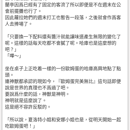
蘭亭因爲已經有了固定的客流了所以即便是不在週末在公
會前擺攤也行了。
因此蘿拉她們的週末打工也暫告一段落，之後就會作爲客
人去捧場了。
「只要換一下配料還有醬汁就能讓味道產生無限的變化了
呢。這樣的話每天吃都不會膩了呢。哈庫也是這麼想的
吧？」
「嗶～」
坐在桌子上正吃着一樣的一份歐姆蛋的哈庫高興地點了點
頭。
連神獸都承認的現如今，『歐姆蛋完美無比』這句話即便
說是世界的真理也不爲過了吧。
要說爲什麼的話，神獸是神明。
神明就是這麼說了。
這是絕不容許反駁的。
「所以說，夏洛特小姐和安娜小姐也是，從明天開始一起
吃歐姆蛋吧！」