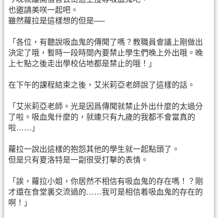
也邀請美咲一起吧。
雖然蘿拉是這樣想的但是──
「各位，有聽說吸血鬼的傳聞了嗎？教職員會議上剛做出
決定了哦，暫時一段時間內要禁止學生們晚上外出哦。晚
上七點之後走出學校佔地都是禁止的哦！」
在下午的課程結束之後，艾米莉亞老師說了這樣的話。
「艾米莉亞老師。光是因爲傳聞就禁止外出什麼的太過分
了啦。吸血鬼什麼的，就連只有九歲的我都不會當真的
啦……」
蘿拉一說出這樣的抱怨其他的學生就一起點頭了。
但是只有夏洛特是一副很受打擊的表情。
「誒，蘿拉小姐，你居然不相信有吸血鬼的存在嗎！？剛
才還在食堂裏交流過的……我可是相信着吸血鬼的存在的
啊！」