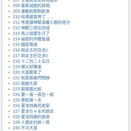
207 艾蜜莉亞老師在跑步
208 香蕉減肥的真相
209 運動和節制飲食
210 哈庫變苗條了......
211 考慮讓神獸溫暖入眠的地方
212 神獸三明治完成
213 馬上就要生日了
214 祕密的作戰會議
215 國家等級
216 與女王的交涉1
217 與女王的交涉2
218 十二月二十五日
219 煙火好厲害
220 大家都來了
221 和貴族桑們問候
222 謝謝大家
223 歐姆蛋比較
224 要一直一直在一起
225 寒假第一天
226 夏洛特桑的老家
227 夏洛ちゃま的過去
228 夏洛特桑的爸爸
229 人類史的新一頁
230 不可大意