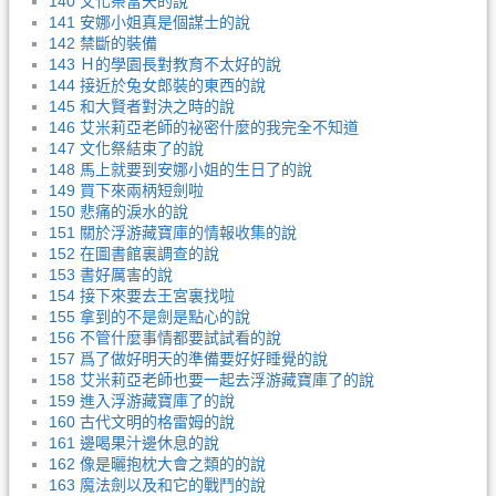
140 文化祭當天的說
141 安娜小姐真是個謀士的說
142 禁斷的裝備
143 Ｈ的學園長對教育不太好的說
144 接近於兔女郎裝的東西的說
145 和大賢者對決之時的說
146 艾米莉亞老師的祕密什麼的我完全不知道
147 文化祭結束了的說
148 馬上就要到安娜小姐的生日了的說
149 買下來兩柄短劍啦
150 悲痛的淚水的說
151 關於浮游藏寶庫的情報收集的說
152 在圖書館裏調查的說
153 書好厲害的說
154 接下來要去王宮裏找啦
155 拿到的不是劍是點心的說
156 不管什麼事情都要試試看的說
157 爲了做好明天的準備要好好睡覺的說
158 艾米莉亞老師也要一起去浮游藏寶庫了的說
159 進入浮游藏寶庫了的說
160 古代文明的格雷姆的說
161 邊喝果汁邊休息的說
162 像是曬抱枕大會之類的的說
163 魔法劍以及和它的戰鬥的說