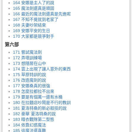
164 安娜是主人了的說
165 魔法劍還真是頑固
166 最近的魔法劍還真是先進呢
167 不知不覺就到老家了
168 夫妻吵架結束
169 安娜平安的生日
170 大家都是競爭對手
第六部
171 嘗試魔法劍
172 弄壞訓練場
173 想隱居在山中
174 雲上出現了讓人意外的東西
175 草原特訓的說
176 改造魔劍的說
177 安娜桑真的很強
178 怎麼拉都拉不出來
179 要是有個萬一還有水桶
180 在拉麵店吵鬧是不行的教訓
181 夏洛特桑的新必殺技的說
182 豪華˙夏洛特桑的說
183 睡衣戰隊第二型態
184 依靠幻惑魔法
185 這魔法還真難