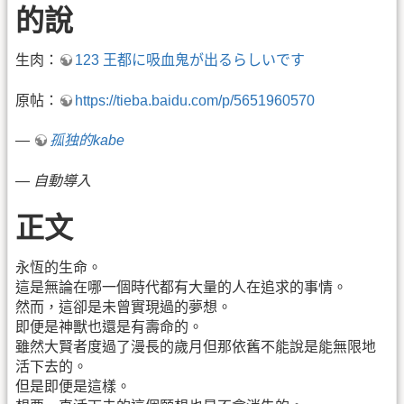
的說
生肉：
123 王都に吸血鬼が出るらしいです
原帖：
https://tieba.baidu.com/p/5651960570
—
孤独的kabe
—
自動導入
正文
永恆的生命。
這是無論在哪一個時代都有大量的人在追求的事情。
然而，這卻是未曾實現過的夢想。
即便是神獸也還是有壽命的。
雖然大賢者度過了漫長的歲月但那依舊不能說是能無限地
活下去的。
但是即便是這樣。