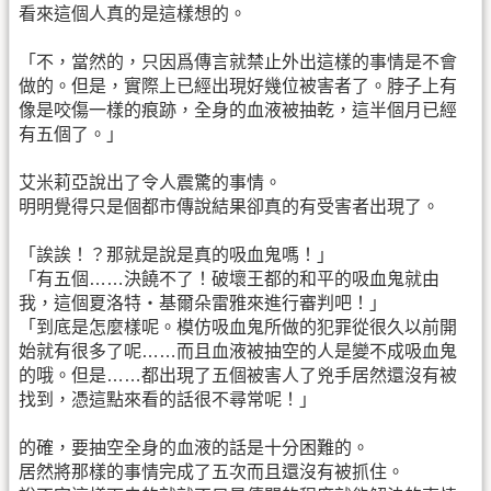
看來這個人真的是這樣想的。
「不，當然的，只因爲傳言就禁止外出這樣的事情是不會
做的。但是，實際上已經出現好幾位被害者了。脖子上有
像是咬傷一樣的痕跡，全身的血液被抽乾，這半個月已經
有五個了。」
艾米莉亞說出了令人震驚的事情。
明明覺得只是個都市傳說結果卻真的有受害者出現了。
「誒誒！？那就是說是真的吸血鬼嗎！」
「有五個……決饒不了！破壞王都的和平的吸血鬼就由
我，這個夏洛特‧基爾朵雷雅來進行審判吧！」
「到底是怎麼樣呢。模仿吸血鬼所做的犯罪從很久以前開
始就有很多了呢……而且血液被抽空的人是變不成吸血鬼
的哦。但是……都出現了五個被害人了兇手居然還沒有被
找到，憑這點來看的話很不尋常呢！」
的確，要抽空全身的血液的話是十分困難的。
居然將那樣的事情完成了五次而且還沒有被抓住。