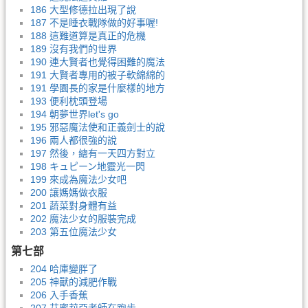
186 大型修德拉出現了說
187 不是睡衣戰隊做的好事喔!
188 這難道算是真正的危機
189 沒有我們的世界
190 連大賢者也覺得困難的魔法
191 大賢者專用的被子軟綿綿的
191 學園長的家是什麼樣的地方
193 便利枕頭登場
194 朝夢世界let's go
195 邪惡魔法使和正義劍士的說
196 兩人都很強的說
197 然後，總有一天四方對立
198 キュピーン地靈光一閃
199 來成為魔法少女吧
200 讓媽媽做衣服
201 蔬菜對身體有益
202 魔法少女的服裝完成
203 第五位魔法少女
第七部
204 哈庫變胖了
205 神獸的減肥作戰
206 入手香蕉