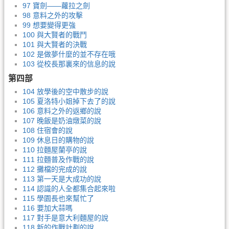
97 寶劍——蘿拉之劍
98 意料之外的攻擊
99 想要變得更強
100 與大賢者的戰鬥
101 與大賢者的決戰
102 是做夢什麼的並不存在哦
103 從校長那裏來的信息的說
第四部
104 放學後的空中散步的說
105 夏洛特小姐掉下去了的說
106 意料之外的返鄉的說
107 晚飯是奶油燉菜的說
108 住宿會的說
109 休息日的購物的說
110 拉麵屋蘭亭的說
111 拉麵普及作戰的說
112 攤檔的完成的說
113 第一天是大成功的說
114 認識的人全都集合起來啦
115 學園長也來幫忙了
116 要加大蒜嗎
117 對手是意大利麵屋的說
118 新的作戰計劃的說