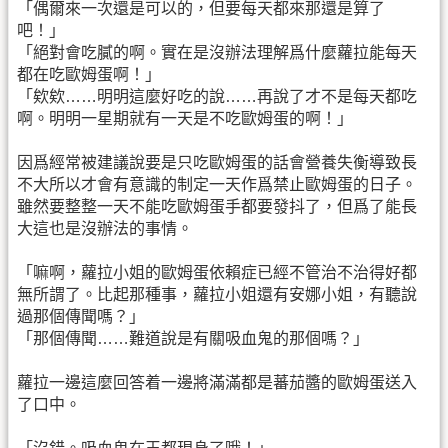
「偶爾來一次還是可以的，但要每天都來那還是算了
吧！」
「絕對會吃膩的啊。實在是沒辦法理解爲什麼蘿拉能每天
都在吃歐姆蛋啊！」
「欸欸……明明這麼好吃的說……再說了才不是每天都吃
啊。明明一星期就有一天是不吃歐姆蛋的啊！」
因爲經常被建議說要是只吃歐姆蛋的話會營養失衡導致長
不大所以才會有意識的制定一天作爲禁止歐姆蛋的日子。
雖然要整整一天不能吃歐姆蛋手都要發抖了，但爲了能長
大這也是沒辦法的事情。
「嘛啊，蘿拉小姐的歐姆蛋依賴症已經不管治不治得好都
無所謂了。比起那種事，蘿拉小姐還有安娜小姐，有聽說
過那個傳聞嗎？」
「那個傳聞……難道說是有關吸血鬼的那個嗎？」
蘿拉一邊這麼回答着一邊將滿滿都是蕃茄醬的歐姆蛋送入
了口中。