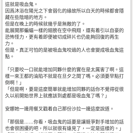
這就是吸血鬼。
因爲沐浴在陽光之下會弱化的緣故所以白天的時候都會隱
藏在些陰暗的地方。
但是在晚上的時候就幾乎是無敵的了。
能展開那蝙蝠一樣的翅膀在空中飛翔，還有着引以自豪的
恐怖怪力，更有着即便被切成碎片也仍能夠回復的再生
力。
但是，真正可怕的是被吸血鬼咬過的人也會變成吸血鬼這
點。
「只要咬一口就能增加同夥什麼的實在是太厲害了啊。這
樣一來王都的淪陷不就是在旦夕之間了嗎。必須要早點打
倒啊！」
「但是啊，要是這麼簡單就能增加同夥的話你不覺得從很
久以前開始世界上就應該到處都是吸血鬼了嗎？」
安娜她一邊用餐叉戳着自己那份沙拉一邊這麼說道。
「那個是……你看，吸血鬼的話要是讓競爭對手增加的話
也會很困擾的吧，所以就很有遠見了，一定是這樣的。」