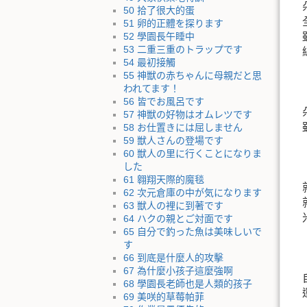
50 拾了很大的蛋
51 卵的正體を探ります
52 學園長午睡中
53 二重三重のトラップです
54 最初接觸
55 神獣の赤ちゃんに母親だと思
われてます！
56 皆でお風呂です
57 神獣の好物はオムレツです
58 お仕置きには屈しません
59 獣人さんの登場です
60 獣人の里に行くことになりま
した
61 翱翔天際的魔毯
62 次元倉庫の中が気になります
63 獣人の裡に到著です
64 ハクの親とご対面です
65 自分で釣った魚は美味しいで
す
66 到底是什麼人的攻擊
67 為什麼小孩子這麼強啊
68 學園長老師也是人類的孩子
69 美咲的草莓帕菲