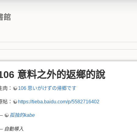
書館
106 意料之外的返鄉的說
生肉：
106 思いがけずの帰郷です
原帖：
https://tieba.baidu.com/p/5582716402
—
孤独的kabe
—
自動導入