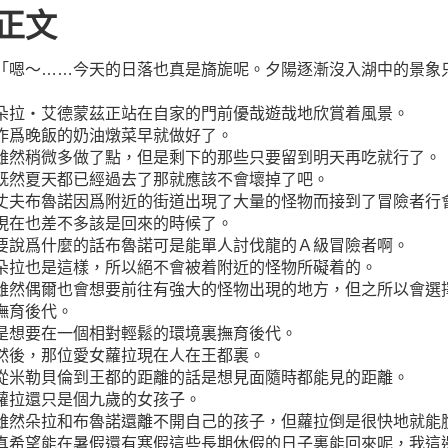
正文
「嗯～……今天的日落也真是旖旎呢。夕陽逐漸沒入湖中的景象
朵拉‧艾德蒙茲正站在自家的門前優哉遊哉地欣賞着風景。
作爲晚飯的奶油燉菜早就做好了。
雖然稍微多做了點，但是剩下的那些只要留到明天再吃就行了。
既然夏天都已經過去了那就應該不會壞掉了吧。
丈夫布魯諾因爲附近的街道出現了大量的怪物而接到了冒險者行
現在也差不多該是回來的時候了。
要說爲什麼的話布魯諾可是能單人討伐龍的Ａ級冒險者啊。
朵拉也是這樣，所以絕不會被着附近的怪物所礙着的。
雖然偶爾也會想要前往有強大的怪物出現的地方，但之所以會選
撫育後代。
是想要在一個相對輕鬆的環境裏撫育後代。
然後，那位愛女蘿拉現在人在王都裏。
從米勒貝倫到王都的距離的話是想見面隨時都能見的距離。
蘿拉還只是個九歲的女孩子。
雖然朵拉和布魯諾還離不開自己的孩子，但蘿拉倒是很快地就能
真希望能在暑假還有寒假這些長期休假的日子裏能回來呢，我這