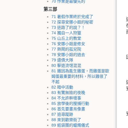
70 作業是最優先的
第三部
71 暑假作業終於完成了
72 探尋安娜小姐的秘密
73 迷路了的說？！
74 獨自一人狩獵
75 山丘上的教堂
76 安娜小姐是修女
77 熱鬧的孤兒院
78 安娜小姐的過去
79 還債大隊
80 擊退流氓混混
81 雞因為能生雞蛋，而雞蛋是歐
姆蛋最重要的材料，所以雞很了
不起
82 暗中活動
83 有驚無險的夜晚
84 不允許幹壞事
85 放學後的搜捕行動
86 首先要畫肖像畫
87 追尋蹤跡
88 來到歡樂街了
89 紙袋團的蠟燭儀式