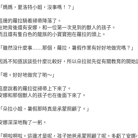
「媽媽，夏洛特小姐，沒事嗎！？」
這邊的蘿拉騎着掃帚降落了。
在她背後還有安娜，和一位第一次見到的獸人的孩子。
而且還有隻白色的龍族的小寶寶抱在蘿拉的頭上。
「雖然沒什麼事……那個，蘿拉，暑假作業有好好地做完嗎？」
因爲不知道該談些什麼比較好，所以朵拉就先從有關教育的開始
「嗯。好好地做完了喲～」
這麼說着的蘿拉從掃帚上下來了。
安娜和那個獸人的孩子也在後面下來了。
「朵拉小姐，暑假那時真是承蒙照顧了。」
安娜深深地鞠了一躬。
「啊啦啊啦。這邊才是呢，孩子她爸承蒙照顧了呢。多虧了安娜