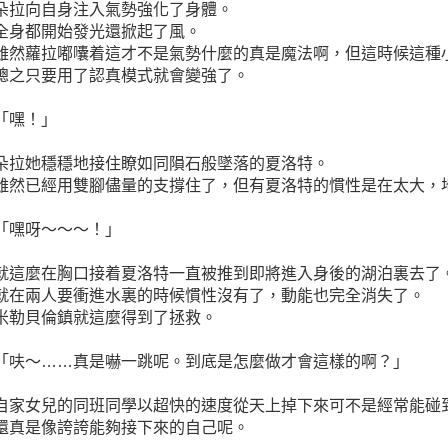
朵拉向自身注入氣勢強化了身體。
全身都開始發光還掀起了風。
雖然蘿拉嘟囔着這才不是氣勢什麼的真是魔法啊，但這時候這種
總之只要用了認真模式就會變強了。
「嘿！」
朵拉她穩穩地接住瞭如同隕石般墜落的夏洛特。
雖然已經用雙腳儘量的支撐住了，但有夏洛特的慣性是在太大，
「嘿呀～～～！」
就這麼在胸口接着夏洛特一直被推到即將進入身後的湖泊裏去了
就在兩人要衝進水裏的時候慣性沒有了，動能也完全消失了。
米勒貝倫鎮就這麼得到了拯救。
「呋～……真是嚇一跳呢。到底是怎麼做才會這樣的啊？」
自家女兒的同班同學以超快的速度從天上掉下來可不是經常能碰
還真是像誇誇能夠接下來的自己呢。