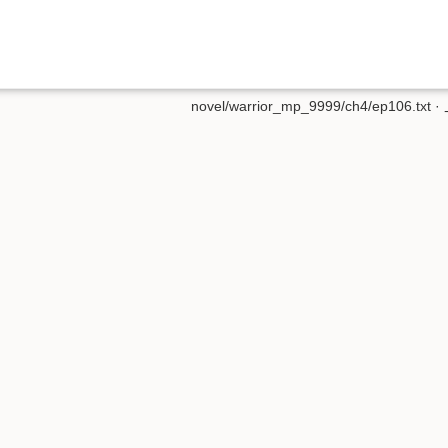
novel/warrior_mp_9999/ch4/ep106.txt
·