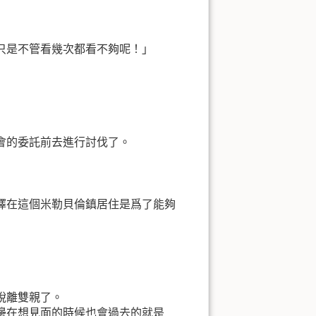
只是不管看幾次都看不夠呢！」
會的委託前去進行討伐了。
擇在這個米勒貝倫鎮居住是爲了能夠
脫離雙親了。
邊在想見面的時候也會過去的就是