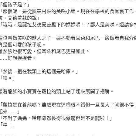
那個孩子是？」
「那個呢，是從奧茲村來的美咲小姐。現在在學校的食堂裏工作
拉‧艾德蒙茲的說」
「哦哦，是蘿拉艾德蒙茲殿下的媽媽嗎！？鄙人是美咲。還請多
這位叫做美咲的獸人之子一邊抖動着耳朵和尾巴一邊做着自我介
真是個可愛的孩子呢。
雖然臉也很可愛，但耳朵和尾巴更是如此。
……好想摸摸看。
「然後，抱在我頭上的這個是哈庫。」
「嗶。」
接着龍族的小寶寶在蘿拉的頭上站了起來展開了翅膀。
「蘿拉是在養龍嗎？雖然現在這樣很不錯但一旦長大了就很不得
起來……」
「不對了媽媽。哈庫雖然長得很像龍但是不是龍啦！」
「嗶！」