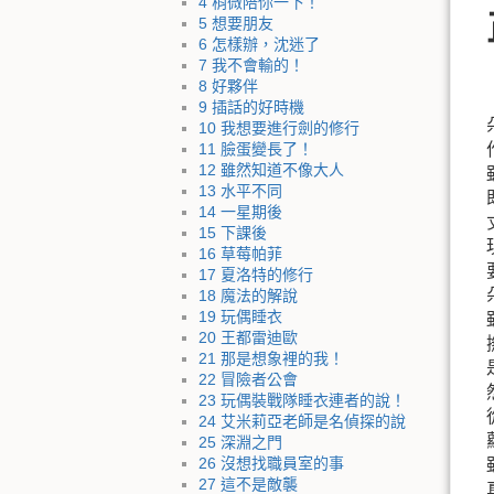
4 稍微陪你一下！
5 想要朋友
6 怎樣辦，沈迷了
7 我不會輸的！
8 好夥伴
9 插話的好時機
10 我想要進行劍的修行
11 臉蛋變長了！
12 雖然知道不像大人
13 水平不同
14 一星期後
15 下課後
16 草莓帕菲
17 夏洛特的修行
18 魔法的解說
19 玩偶睡衣
20 王都雷迪歐
21 那是想象裡的我！
22 冒險者公會
23 玩偶裝戰隊睡衣連者的說！
24 艾米莉亞老師是名偵探的說
25 深淵之門
26 沒想找職員室的事
27 這不是敵襲