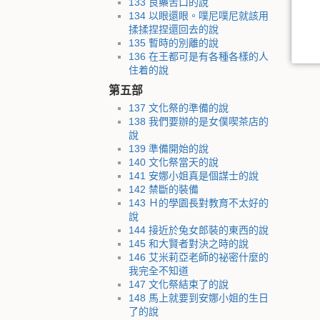
133 良藥苦口的說
134 以眼還眼。噗尼噗尼就該用
揉揉捏捏還回去的說
135 暫時的別離的說
136 在王都可是有各種各樣的人
住着的說
第五部
137 文化祭的準備的說
138 我們要辦的是女僕喫茶店的
說
139 準備開始的說
140 文化祭當天的說
141 安娜小姐真是個謀士的說
142 禁斷的裝備
143 Ｈ的學園長對教育不太好的
說
144 接近於兔女郎裝的東西的說
145 和大賢者對決之時的說
146 艾米莉亞老師的祕密什麼的
我完全不知道
147 文化祭結束了的說
148 馬上就要到安娜小姐的生日
了的說