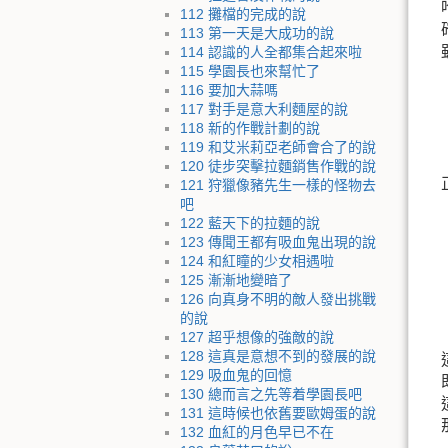
112 攤檔的完成的說
113 第一天是大成功的說
114 認識的人全都集合起來啦
115 學園長也來幫忙了
116 要加大蒜嗎
117 對手是意大利麵屋的說
118 新的作戰計劃的說
119 和艾米莉亞老師會合了的說
120 徒步突擊拉麵銷售作戰的說
121 狩獵像豬先生一樣的怪物去
吧
122 藍天下的拉麵的說
123 傳聞王都有吸血鬼出現的說
124 和紅瞳的少女相遇啦
125 漸漸地變暗了
126 向真身不明的敵人發出挑戰
的說
127 超乎想像的強敵的說
128 這真是意想不到的發展的說
129 吸血鬼的回憶
130 總而言之先等着學園長吧
131 這時候也依舊要歐姆蛋的說
132 血紅的月色早已不在