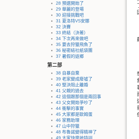
28 預選開始了
29 華麗的登場
30 迎接挑戰吧
31 夏洛特VS安娜
32 決賽
33 終結（決著）
34 下次再來做吧
35 要去狩獵飛魚了
36 秘密結社紙袋團
37 暑假的返鄉
第二部
38 自暴自棄
39 老家變成廢墟了
40 堅決阻止離婚
41 父親的過去
42 這個跟那個是兩回事
43 父女開始爭吵了
44 衝擊的事實
45 大家都是歐姆蛋
46 家務助理
47 山中狩獵
48 布魯諾變得精神了
49 大家快樂地特訓