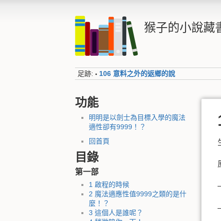
猴子的小說藏
足跡:
106 意料之外的返鄉的說
•
功能
明明是以劍士為目標入學的魔法
適性卻有9999！？
回首頁
目錄
第一部
1 啟程的時候
2 魔法適應性值9999之類的是什
麼！？
3 這個人是誰呢？