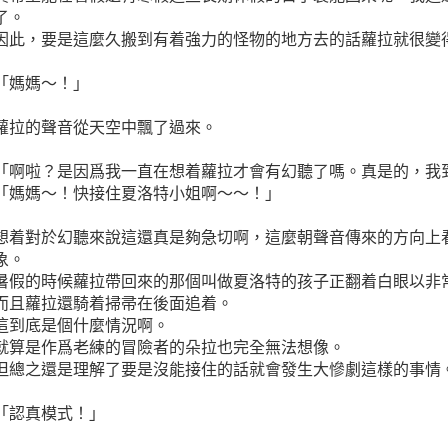
了。
因此，要是這麼久搬到有着強力的怪物的地方去的話蘿拉就很變
「媽媽～！」
蘿拉的聲音從天空中飄了過來。
「啊啦？是因爲我一直在想着蘿拉才會有幻聽了嗎。真是的，我
「媽媽～！快接住夏洛特小姐啊～～！」
想着對於幻聽來說這還真是夠急切啊，這麼朝聲音傳來的方向上
象。
暑假的時候蘿拉帶回來的那個叫做夏洛特的孩子正翻着白眼以非
而且蘿拉還騎着掃帚在後面追着。
這到底是個什麼情況啊。
就算是作爲老練的冒險者的朵拉也完全無法想像。
但總之還是理解了要是沒能接住的話就會發生大慘劇這樣的事情
「認真模式！」