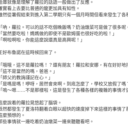
哈庫就像是理解了蘿拉的話語一般做出了反應。
確實看上去要比普通的龍更加具有知性。
雖然從暑假結束到進入第二學期只有一個月時間但看來發生了各
「吶，蘿拉。可以的話不吃個晚飯嗎？奶油燉菜可是做了很多呢
「當然要吃啦！媽媽做的即使不是歐姆蛋也很好吃的啦！」
「啊啦啊啦，你能這麼說還真是高興呢！」
正好布魯諾在這時候回來了。
「哦哦，這不是蘿拉嗎！？還有朋友！蘿拉和安娜，有在好好地
「這不是當然的嗎，爸爸。」
「師父的教誨謹記在心。」
「是嗎是嗎！咿呀，居然會來啊。到底怎麼了，學校又放假了嗎
「嗚～嗯……不是那樣啦，這是發生了各種各樣的複雜的事情才
這麼說着的蘿拉晃悠起了腦袋。
既然都發生了夏洛特翻着白眼以超快的速度掉下來這樣的事情了
這麼預想的。
那些事情就一邊吃着奶油燉菜一邊來聽聽看吧。