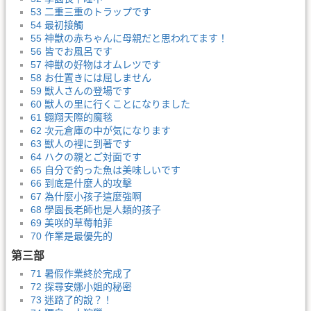
53 二重三重のトラップです
54 最初接觸
55 神獣の赤ちゃんに母親だと思われてます！
56 皆でお風呂です
57 神獣の好物はオムレツです
58 お仕置きには屈しません
59 獣人さんの登場です
60 獣人の里に行くことになりました
61 翱翔天際的魔毯
62 次元倉庫の中が気になります
63 獣人の裡に到著です
64 ハクの親とご対面です
65 自分で釣った魚は美味しいです
66 到底是什麼人的攻擊
67 為什麼小孩子這麼強啊
68 學園長老師也是人類的孩子
69 美咲的草莓帕菲
70 作業是最優先的
第三部
71 暑假作業終於完成了
72 探尋安娜小姐的秘密
73 迷路了的說？！