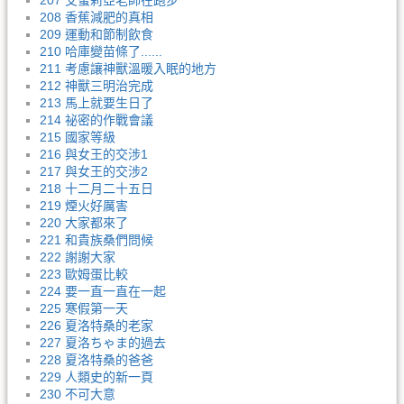
207 艾蜜莉亞老師在跑步
208 香蕉減肥的真相
209 運動和節制飲食
210 哈庫變苗條了......
211 考慮讓神獸溫暖入眠的地方
212 神獸三明治完成
213 馬上就要生日了
214 祕密的作戰會議
215 國家等級
216 與女王的交涉1
217 與女王的交涉2
218 十二月二十五日
219 煙火好厲害
220 大家都來了
221 和貴族桑們問候
222 謝謝大家
223 歐姆蛋比較
224 要一直一直在一起
225 寒假第一天
226 夏洛特桑的老家
227 夏洛ちゃま的過去
228 夏洛特桑的爸爸
229 人類史的新一頁
230 不可大意