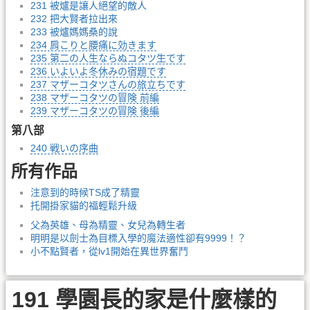
231 被爐是讓人絕望的敵人
232 把大賢者拉出來
233 被爐媽媽桑的說
234 肩こりと腰痛に効きます
235 第二の人生ならぬコタツ生です
236 いよいよ冬休みの宿題です
237 マザーコタツさんの旅立ちです
238 マザーコタツの冒険 前編
239 マザーコタツの冒険 後編
第八部
240 戦いの序曲
所有作品
注意到的時候TS成了精靈
托開掛家貓的福輕鬆升級
父為英雄、母為精靈、女兒為轉生者
明明是以劍士為目標入學的魔法適性卻有9999！？
小不點賢者，從lv1開始在異世界奮鬥
191 學園長的家是什麼樣的