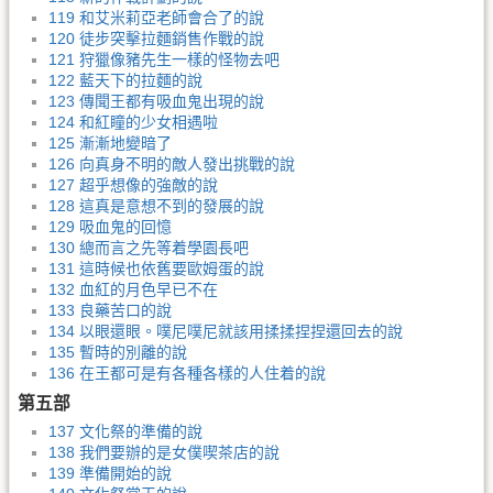
119 和艾米莉亞老師會合了的說
120 徒步突擊拉麵銷售作戰的說
121 狩獵像豬先生一樣的怪物去吧
122 藍天下的拉麵的說
123 傳聞王都有吸血鬼出現的說
124 和紅瞳的少女相遇啦
125 漸漸地變暗了
126 向真身不明的敵人發出挑戰的說
127 超乎想像的強敵的說
128 這真是意想不到的發展的說
129 吸血鬼的回憶
130 總而言之先等着學園長吧
131 這時候也依舊要歐姆蛋的說
132 血紅的月色早已不在
133 良藥苦口的說
134 以眼還眼。噗尼噗尼就該用揉揉捏捏還回去的說
135 暫時的別離的說
136 在王都可是有各種各樣的人住着的說
第五部
137 文化祭的準備的說
138 我們要辦的是女僕喫茶店的說
139 準備開始的說