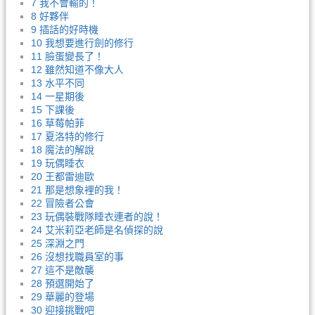
7 我不會輸的！
8 好夥伴
9 插話的好時機
10 我想要進行劍的修行
11 臉蛋變長了！
12 雖然知道不像大人
13 水平不同
14 一星期後
15 下課後
16 草莓帕菲
17 夏洛特的修行
18 魔法的解說
19 玩偶睡衣
20 王都雷迪歐
21 那是想象裡的我！
22 冒險者公會
23 玩偶裝戰隊睡衣連者的說！
24 艾米莉亞老師是名偵探的說
25 深淵之門
26 沒想找職員室的事
27 這不是敵襲
28 預選開始了
29 華麗的登場
30 迎接挑戰吧