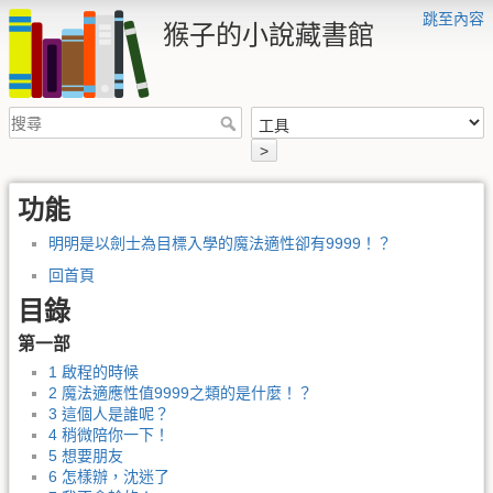
跳至內容
猴子的小說藏書館
>
功能
明明是以劍士為目標入學的魔法適性卻有9999！？
回首頁
目錄
第一部
1 啟程的時候
2 魔法適應性值9999之類的是什麼！？
3 這個人是誰呢？
4 稍微陪你一下！
5 想要朋友
6 怎樣辦，沈迷了