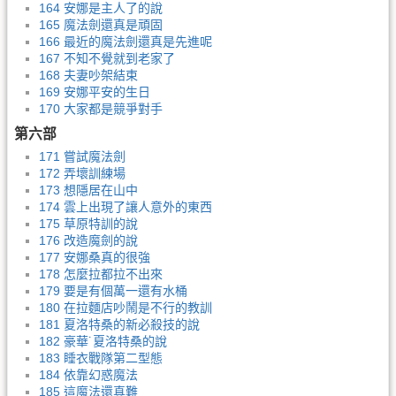
164 安娜是主人了的說
165 魔法劍還真是頑固
166 最近的魔法劍還真是先進呢
167 不知不覺就到老家了
168 夫妻吵架結束
169 安娜平安的生日
170 大家都是競爭對手
第六部
171 嘗試魔法劍
172 弄壞訓練場
173 想隱居在山中
174 雲上出現了讓人意外的東西
175 草原特訓的說
176 改造魔劍的說
177 安娜桑真的很強
178 怎麼拉都拉不出來
179 要是有個萬一還有水桶
180 在拉麵店吵鬧是不行的教訓
181 夏洛特桑的新必殺技的說
182 豪華˙夏洛特桑的說
183 睡衣戰隊第二型態
184 依靠幻惑魔法
185 這魔法還真難