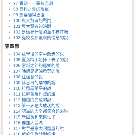
97 寶劍——蘿拉之劍
98 意料之外的攻擊
99 想要變得更強
100 與大賢者的戰鬥
101 與大賢者的決戰
102 是做夢什麼的並不存在哦
103 從校長那裏來的信息的說
第四部
104 放學後的空中散步的說
105 夏洛特小姐掉下去了的說
106 意料之外的返鄉的說
107 晚飯是奶油燉菜的說
108 住宿會的說
109 休息日的購物的說
110 拉麵屋蘭亭的說
111 拉麵普及作戰的說
112 攤檔的完成的說
113 第一天是大成功的說
114 認識的人全都集合起來啦
115 學園長也來幫忙了
116 要加大蒜嗎
117 對手是意大利麵屋的說
118 新的作戰計劃的說