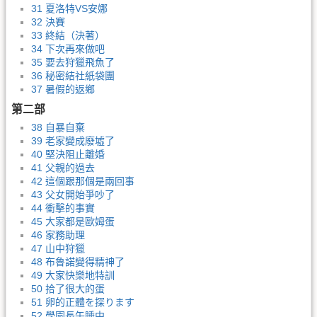
31 夏洛特VS安娜
32 決賽
33 終結（決著）
34 下次再來做吧
35 要去狩獵飛魚了
36 秘密結社紙袋團
37 暑假的返鄉
第二部
38 自暴自棄
39 老家變成廢墟了
40 堅決阻止離婚
41 父親的過去
42 這個跟那個是兩回事
43 父女開始爭吵了
44 衝擊的事實
45 大家都是歐姆蛋
46 家務助理
47 山中狩獵
48 布魯諾變得精神了
49 大家快樂地特訓
50 拾了很大的蛋
51 卵的正體を探ります
52 學園長午睡中