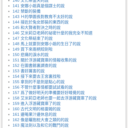
140 文化祭當天的說
141 安娜小姐真是個謀士的說
142 禁斷的裝備
143 Ｈ的學園長對教育不太好的說
144 接近於兔女郎裝的東西的說
145 和大賢者對決之時的說
146 艾米莉亞老師的祕密什麼的我完全不知道
147 文化祭結束了的說
148 馬上就要到安娜小姐的生日了的說
149 買下來兩柄短劍啦
150 悲痛的淚水的說
151 關於浮游藏寶庫的情報收集的說
152 在圖書館裏調查的說
153 書好厲害的說
154 接下來要去王宮裏找啦
155 拿到的不是劍是點心的說
156 不管什麼事情都要試試看的說
157 爲了做好明天的準備要好好睡覺的說
158 艾米莉亞老師也要一起去浮游藏寶庫了的說
159 進入浮游藏寶庫了的說
160 古代文明的格雷姆的說
161 邊喝果汁邊休息的說
162 像是曬抱枕大會之類的的說
163 魔法劍以及和它的戰鬥的說