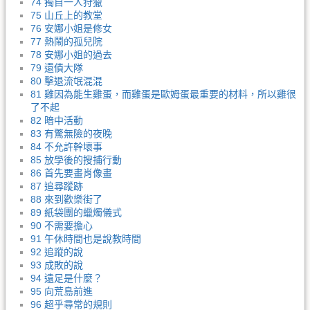
74 獨自一人狩獵
75 山丘上的教堂
76 安娜小姐是修女
77 熱鬧的孤兒院
78 安娜小姐的過去
79 還債大隊
80 擊退流氓混混
81 雞因為能生雞蛋，而雞蛋是歐姆蛋最重要的材料，所以雞很
了不起
82 暗中活動
83 有驚無險的夜晚
84 不允許幹壞事
85 放學後的搜捕行動
86 首先要畫肖像畫
87 追尋蹤跡
88 來到歡樂街了
89 紙袋團的蠟燭儀式
90 不需要擔心
91 午休時間也是說教時間
92 追蹤的說
93 成敗的說
94 遠足是什麼？
95 向荒島前進
96 超乎尋常的規則