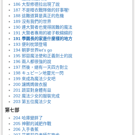
186 大型修德拉出現了說
187 不是睡衣戰隊做的好事喔!
188 這難道算是真正的危機
189 沒有我們的世界
190 連大賢者也覺得困難的魔法
191 大賢者專用的被子軟綿綿的
191 學園長的家是什麼樣的地方
193 便利枕頭登場
194 朝夢世界let's go
195 邪惡魔法使和正義劍士的說
196 兩人都很強的說
197 然後，總有一天四方對立
198 キュピーン地靈光一閃
199 來成為魔法少女吧
200 讓媽媽做衣服
201 蔬菜對身體有益
202 魔法少女的服裝完成
203 第五位魔法少女
第七部
204 哈庫變胖了
205 神獸的減肥作戰
206 入手香蕉