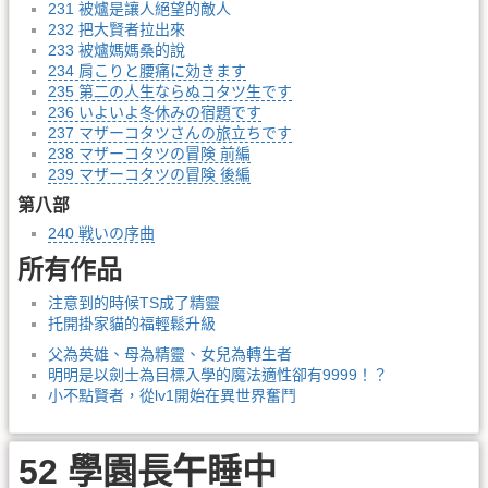
231 被爐是讓人絕望的敵人
232 把大賢者拉出來
233 被爐媽媽桑的說
234 肩こりと腰痛に効きます
235 第二の人生ならぬコタツ生です
236 いよいよ冬休みの宿題です
237 マザーコタツさんの旅立ちです
238 マザーコタツの冒険 前編
239 マザーコタツの冒険 後編
第八部
240 戦いの序曲
所有作品
注意到的時候TS成了精靈
托開掛家貓的福輕鬆升級
父為英雄、母為精靈、女兒為轉生者
明明是以劍士為目標入學的魔法適性卻有9999！？
小不點賢者，從lv1開始在異世界奮鬥
52 學園長午睡中