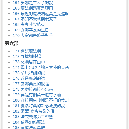
164 安娜是主人了的說
165 魔法劍還真是頑固
166 最近的魔法劍還真是先進呢
167 不知不覺就到老家了
168 夫妻吵架結束
169 安娜平安的生日
170 大家都是競爭對手
第六部
171 嘗試魔法劍
172 弄壞訓練場
173 想隱居在山中
174 雲上出現了讓人意外的東西
175 草原特訓的說
176 改造魔劍的說
177 安娜桑真的很強
178 怎麼拉都拉不出來
179 要是有個萬一還有水桶
180 在拉麵店吵鬧是不行的教訓
181 夏洛特桑的新必殺技的說
182 豪華˙夏洛特桑的說
183 睡衣戰隊第二型態
184 依靠幻惑魔法
185 這魔法還真難