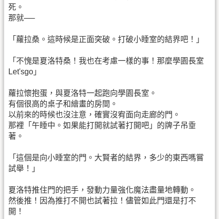
死。
那就──
「蘿拉桑。這時候是正面突破。打破小睡室的結界吧！」
「不愧是夏洛特桑！我也在考慮一樣的事！那麼學園長室
Let'sgo」
蘿拉懷抱蛋，與夏洛特一起跑向學園長室。
有個很高的桌子和繪畫的房間。
以前來的時候也沒注意，確實沒宥面向走廊的門。
那裡「午睡中。如果能打開就試著打開吧」的牌子吊垂
著。
「這個是向小睡室的門。大賢者的結界，多少的東西嗎嘗
試舉！」
夏洛特推住門的把手，發動力量強化魔法盡量地轉動。
然後推！因為推打不開也試著拉！儘管如此門還是打不
開！