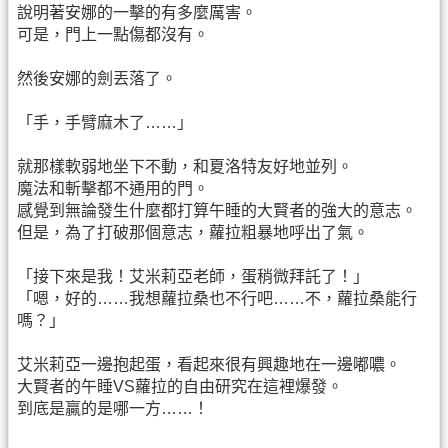
說明著安娜的一擊的有多麼厲害。
可是，門上一點傷都沒有。
然後安娜的劍丟落了。
「手，手臂麻木了……」
就那樣軟弱地坐下不動，和夏洛特友好地並列。
魔法和斬擊都不通用的門。
感覺到無論發生什麼都打算午睡的大賢者的強大的意志。
但是，為了打破那個意志，蘿拉粗暴地呼出了氣。
「接下來是我！艾米莉亞老師，蛋稍微拜託了！」
「嗯，好的……我想蘿拉桑也不行吧……不，蘿拉桑能行
嗎？」
艾米莉亞一邊抱起蛋，看起來很有興趣地在一邊嘟噥。
大賢者的午睡VS蘿拉的自由研究在這裡爆發。
到底是贏的是哪一方……！