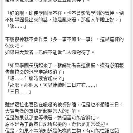
蘿拉吃驚地說，艾米莉亞聳聳肩苦笑了。
「好的哦。即使學園長不在，也不會影響學園的營運。倒
不如學園長出來的話，總是亂來著，那個人午睡正好。」
「嗄……」
不觸摸神就不會作祟（多一事不如少一事），這是這樣的
傢伙吧。
如果是大賢者，已經不能當作人類對待了。
「如果學園長請起來了，就請她看看這個蛋。還有必須報
告蘿拉桑的退學申請取消了」
「嗯……什麼時候會起來？」
「那麼。那個人，可以連續睡三日左右……」
「三日……」
雖然蘿拉也喜歡在暖暖的被褥熟睡，但是也不想睡三日。
大賢者做的事總是超越常人的理解。
但是如果就那麼等候著，這個蛋可能會孵化。
原本是為了觀察日記所以撿的，孵化是非常歡迎。
但是，如果不事前知道是怎樣的生物，有可能性讓它餓