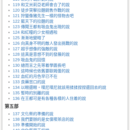
119 和艾米莉亞老師會合了的說
120 徒步突擊拉麵銷售作戰的說
121 狩獵像豬先生一樣的怪物去吧
122 藍天下的拉麵的說
123 傳聞王都有吸血鬼出現的說
124 和紅瞳的少女相遇啦
125 漸漸地變暗了
126 向真身不明的敵人發出挑戰的說
127 超乎想像的強敵的說
128 這真是意想不到的發展的說
129 吸血鬼的回憶
130 總而言之先等着學園長吧
131 這時候也依舊要歐姆蛋的說
132 血紅的月色早已不在
133 良藥苦口的說
134 以眼還眼。噗尼噗尼就該用揉揉捏捏還回去的說
135 暫時的別離的說
136 在王都可是有各種各樣的人住着的說
第五部
137 文化祭的準備的說
138 我們要辦的是女僕喫茶店的說
139 準備開始的說