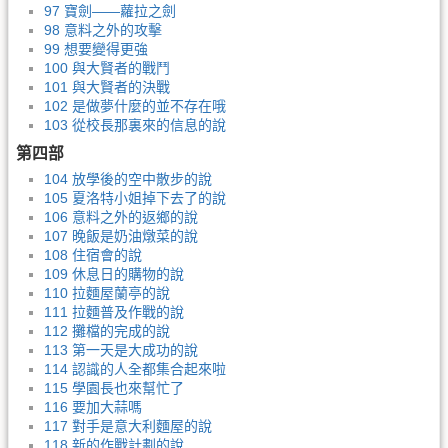
97 寶劍——蘿拉之劍
98 意料之外的攻擊
99 想要變得更強
100 與大賢者的戰鬥
101 與大賢者的決戰
102 是做夢什麼的並不存在哦
103 從校長那裏來的信息的說
第四部
104 放學後的空中散步的說
105 夏洛特小姐掉下去了的說
106 意料之外的返鄉的說
107 晚飯是奶油燉菜的說
108 住宿會的說
109 休息日的購物的說
110 拉麵屋蘭亭的說
111 拉麵普及作戰的說
112 攤檔的完成的說
113 第一天是大成功的說
114 認識的人全都集合起來啦
115 學園長也來幫忙了
116 要加大蒜嗎
117 對手是意大利麵屋的說
118 新的作戰計劃的說