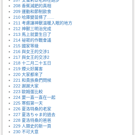
207 艾蜜莉亞老師在跑步
208 香蕉減肥的真相
209 運動和節制飲食
210 哈庫變苗條了......
211 考慮讓神獸溫暖入眠的地方
212 神獸三明治完成
213 馬上就要生日了
214 祕密的作戰會議
215 國家等級
216 與女王的交涉1
217 與女王的交涉2
218 十二月二十五日
219 煙火好厲害
220 大家都來了
221 和貴族桑們問候
222 謝謝大家
223 歐姆蛋比較
224 要一直一直在一起
225 寒假第一天
226 夏洛特桑的老家
227 夏洛ちゃま的過去
228 夏洛特桑的爸爸
229 人類史的新一頁
230 不可大意