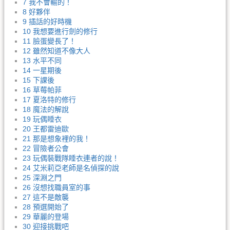
7 我不會輸的！
8 好夥伴
9 插話的好時機
10 我想要進行劍的修行
11 臉蛋變長了！
12 雖然知道不像大人
13 水平不同
14 一星期後
15 下課後
16 草莓帕菲
17 夏洛特的修行
18 魔法的解說
19 玩偶睡衣
20 王都雷迪歐
21 那是想象裡的我！
22 冒險者公會
23 玩偶裝戰隊睡衣連者的說！
24 艾米莉亞老師是名偵探的說
25 深淵之門
26 沒想找職員室的事
27 這不是敵襲
28 預選開始了
29 華麗的登場
30 迎接挑戰吧