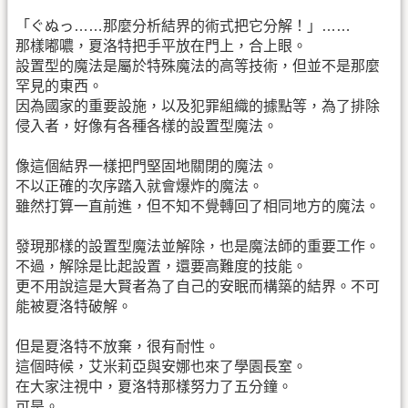
「ぐぬっ……那麼分析結界的術式把它分解！」……
那樣嘟噥，夏洛特把手平放在門上，合上眼。
設置型的魔法是屬於特殊魔法的高等技術，但並不是那麼
罕見的東西。
因為國家的重要設施，以及犯罪組織的據點等，為了排除
侵入者，好像有各種各樣的設置型魔法。
像這個結界一樣把門堅固地關閉的魔法。
不以正確的次序踏入就會爆炸的魔法。
雖然打算一直前進，但不知不覺轉回了相同地方的魔法。
發現那樣的設置型魔法並解除，也是魔法師的重要工作。
不過，解除是比起設置，還要高難度的技能。
更不用說這是大賢者為了自己的安眠而構築的結界。不可
能被夏洛特破解。
但是夏洛特不放棄，很有耐性。
這個時候，艾米莉亞與安娜也來了學園長室。
在大家注視中，夏洛特那樣努力了五分鐘。
可是。