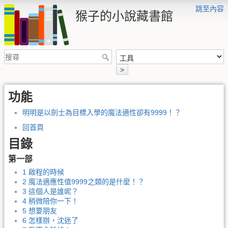
跳至內容
猴子的小說藏書館
>
功能
明明是以劍士為目標入學的魔法適性卻有9999！？
回首頁
目錄
第一部
1 啟程的時候
2 魔法適應性值9999之類的是什麼！？
3 這個人是誰呢？
4 稍微陪你一下！
5 想要朋友
6 怎樣辦，沈迷了