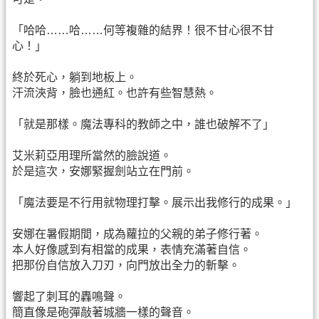
「哈哈……哈……何等複雜的結界！很不甘心很不甘
心！」
終於死心，躺到地板上。
汗流浹背，臉也通紅。也許有些智慧熱。
「就是那樣。魔法專科的教師之中，誰也破解不了」
艾米莉亞用理所當然的臉說道。
於是這次，安娜緊握劍站立在門前。
「魔法要是不行用就物理打擊。展示出我修行的成果。」
安娜在暑假期間，成為蘿拉的父親的弟子修行著。
本人好像感到有相當的成果，表情充滿著自信。
把那份自信放入刀刃，向門放出全力的斬擊。
響起了刺耳的轟鳴聲。
簡直像是砲彈敲著城牆一樣的聲音。