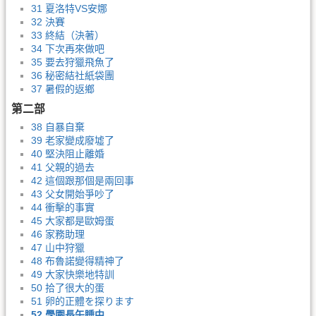
31 夏洛特VS安娜
32 決賽
33 終結（決著）
34 下次再來做吧
35 要去狩獵飛魚了
36 秘密結社紙袋團
37 暑假的返鄉
第二部
38 自暴自棄
39 老家變成廢墟了
40 堅決阻止離婚
41 父親的過去
42 這個跟那個是兩回事
43 父女開始爭吵了
44 衝擊的事實
45 大家都是歐姆蛋
46 家務助理
47 山中狩獵
48 布魯諾變得精神了
49 大家快樂地特訓
50 拾了很大的蛋
51 卵的正體を探ります
52 學園長午睡中