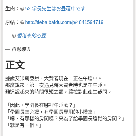
生肉：
52 学長先生はお昼寝中です
原帖：
http://tieba.baidu.com/p/4841594719
—
香港來的心豆
—
自動導入
正文
據說艾米莉亞說，大賢者現在，正在午睡中。
那麼說來，第一次遇見時大賢者時也是在午睡。
難道說起來的時間很短之類，蘿拉對此產生疑問。
「因此，學園長在哪裡午睡著？」
「學園長室旁邊，有學園長專用的小睡室」
「嗯，有那樣的房間嗎？只為了給學園長睡覺的房間？」
「就是有一個。」