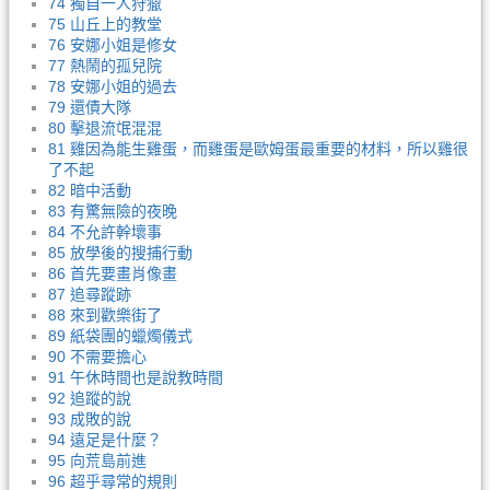
74 獨自一人狩獵
75 山丘上的教堂
76 安娜小姐是修女
77 熱鬧的孤兒院
78 安娜小姐的過去
79 還債大隊
80 擊退流氓混混
81 雞因為能生雞蛋，而雞蛋是歐姆蛋最重要的材料，所以雞很
了不起
82 暗中活動
83 有驚無險的夜晚
84 不允許幹壞事
85 放學後的搜捕行動
86 首先要畫肖像畫
87 追尋蹤跡
88 來到歡樂街了
89 紙袋團的蠟燭儀式
90 不需要擔心
91 午休時間也是說教時間
92 追蹤的說
93 成敗的說
94 遠足是什麼？
95 向荒島前進
96 超乎尋常的規則