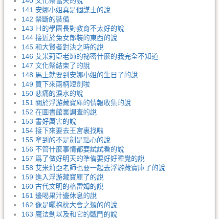
140 文化祭當天的說
141 安娜小姐真是個謀士的說
142 禁斷的裝備
143 Ｈ的學園長對教育不太好的說
144 接近於兔女郎裝的東西的說
145 和大賢者對決之時的說
146 艾米莉亞老師的祕密什麼的我完全不知道
147 文化祭結束了的說
148 馬上就要到安娜小姐的生日了的說
149 買下來兩柄短劍啦
150 悲痛的淚水的說
151 關於浮游藏寶庫的情報收集的說
152 在圖書館裏調查的說
153 書好厲害的說
154 接下來要去王宮裏找啦
155 拿到的不是劍是點心的說
156 不管什麼事情都要試試看的說
157 爲了做好明天的準備要好好睡覺的說
158 艾米莉亞老師也要一起去浮游藏寶庫了的說
159 進入浮游藏寶庫了的說
160 古代文明的格雷姆的說
161 邊喝果汁邊休息的說
162 像是曬抱枕大會之類的的說
163 魔法劍以及和它的戰鬥的說