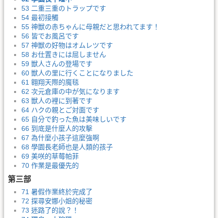
53 二重三重のトラップです
54 最初接觸
55 神獣の赤ちゃんに母親だと思われてます！
56 皆でお風呂です
57 神獣の好物はオムレツです
58 お仕置きには屈しません
59 獣人さんの登場です
60 獣人の里に行くことになりました
61 翱翔天際的魔毯
62 次元倉庫の中が気になります
63 獣人の裡に到著です
64 ハクの親とご対面です
65 自分で釣った魚は美味しいです
66 到底是什麼人的攻擊
67 為什麼小孩子這麼強啊
68 學園長老師也是人類的孩子
69 美咲的草莓帕菲
70 作業是最優先的
第三部
71 暑假作業終於完成了
72 探尋安娜小姐的秘密
73 迷路了的說？！