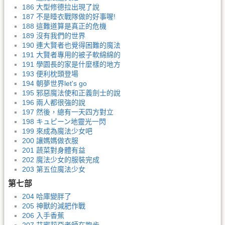
186 大型修德拉出現了說
187 不是睡衣戰隊做的好事喔!
188 這難道算是真正的危機
189 沒有我們的世界
190 連大賢者也覺得困難的魔法
191 大賢者專用的被子軟綿綿的
191 學園長的家是什麼樣的地方
193 便利枕頭登場
194 朝夢世界let's go
195 邪惡魔法使和正義劍士的說
196 兩人都很強的說
197 然後，總有一天四方對立
198 キュピーン地靈光一閃
199 來成為魔法少女吧
200 讓媽媽做衣服
201 蔬菜對身體有益
202 魔法少女的服裝完成
203 第五位魔法少女
第七部
204 哈庫變胖了
205 神獸的減肥作戰
206 入手香蕉