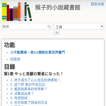
跳至內容
猴子的小說藏書館
>
功能
小不點賢者，從lv1開始在異世界奮鬥
回首頁
目錄
第1章 やっと念願の賢者になった！
1. 终于成为了心心念念的贤者啦！
2. 这个梦 绝对不会忘记
3. 能回到原来的世界嘛？
4. 试着说出来？
5. 考虑现状
6. 也许知道了回去的方法