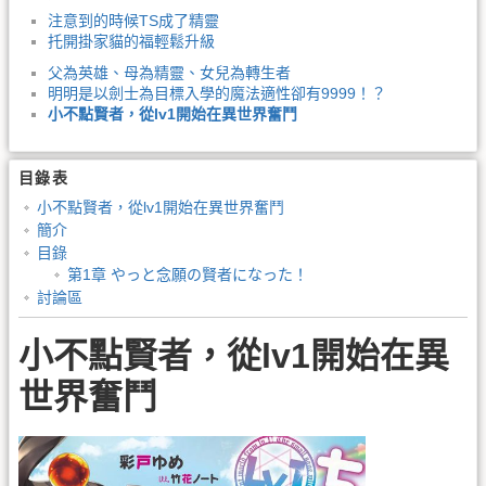
注意到的時候TS成了精靈
托開掛家貓的福輕鬆升級
父為英雄、母為精靈、女兒為轉生者
明明是以劍士為目標入學的魔法適性卻有9999！？
小不點賢者，從lv1開始在異世界奮鬥
目錄表
小不點賢者，從lv1開始在異世界奮鬥
簡介
目錄
第1章 やっと念願の賢者になった！
討論區
小不點賢者，從lv1開始在異
世界奮鬥