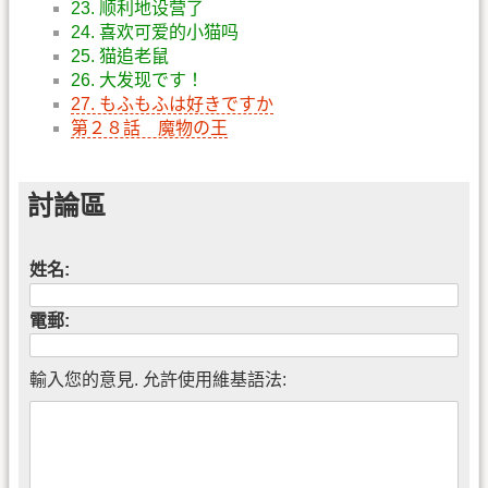
23. 顺利地设营了
24. 喜欢可爱的小猫吗
25. 猫追老鼠
26. 大发现です！
27. もふもふは好きですか
第２８話 魔物の王
討論區
姓名:
電郵:
輸入您的意見. 允許使用維基語法: