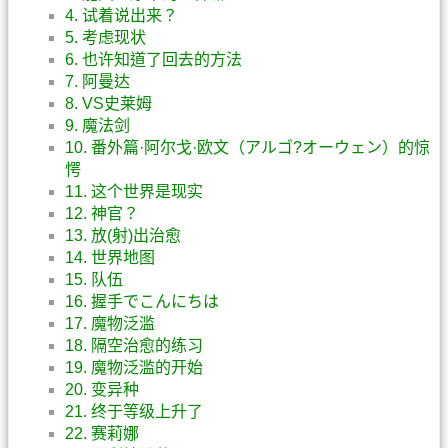
4. 试着说出来？
5. 考虑现状
6. 也许知道了回去的方法
7. 阿曼达
8. VS史莱姆
9. 魔法剑
10. 番外篇·阿尔戈·欧文（アルゴ?オーウェン）的惊
愕
11. 这个世界是现实
12. 神官？
13. 放(射)出治愈
14. 世界地图
15. 队伍
16. 握手でこんにちは
17. 魔物泛滥
18. 隔空治愈的练习
19. 魔物泛滥的开始
20. 变异种
21. 终于等级上升了
22. 赛莉娜