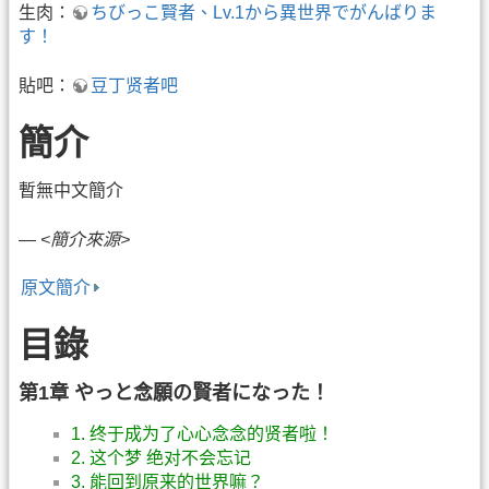
生肉：
ちびっこ賢者、Lv.1から異世界でがんばりま
す！
貼吧：
豆丁贤者吧
簡介
暫無中文簡介
—
<簡介來源>
原文簡介
目錄
第1章 やっと念願の賢者になった！
1. 终于成为了心心念念的贤者啦！
2. 这个梦 绝对不会忘记
3. 能回到原来的世界嘛？