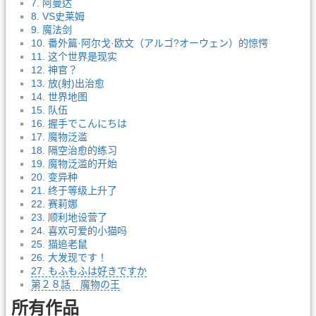
7. 阿曼达
8. VS史莱姆
9. 魔法剑
10. 番外篇·阿尔戈·欧文（アルゴ?オーウェン）的惊愕
11. 这个世界是现实
12. 神官？
13. 放(射)出治愈
14. 世界地图
15. 队伍
16. 握手でこんにちは
17. 魔物泛滥
18. 隔空治愈的练习
19. 魔物泛滥的开始
20. 变异种
21. 终于等级上升了
22. 赛莉娜
23. 顺利地设营了
24. 喜欢可爱的小猫吗
25. 猫追老鼠
26. 大发现です！
27. もふもふは好きですか
第２８話 魔物の王
所有作品