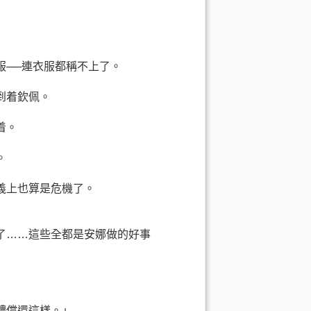
服──連衣服都稱不上了。
到着欽佩。
着。
。
義上也算是危機了。
了……這些全都是安娜做的好事
體償還這樣。」