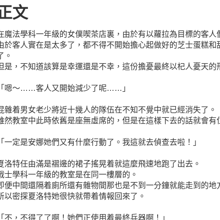
正文
在魔法學科一年級的女僕喫茶店裏，由於有以蘿拉為目標的客人
由於客人實在是太多了，都不得不開始擔心起做好的芝士蛋糕和
了。
但是，不知道該算是幸運還是不幸，這份擔憂最終以杞人憂天的
「嗯～……客人又開始減少了呢……」
混雜着男女老少將近十幾人的隊伍在不知不覺中就已經消失了。
雖然教室中此時依舊是座無虛席的，但是在這樣下去的話就會有
「一定是安娜她們又有什麼行動了。我這就去偵查去啦！」
夏洛特任由滿是褶邊的裙子搖晃着就這麼飛速地跑了出去。
戰士學科一年級的教室是在同一樓層的。
即便中間還隔着廁所還有雜物間那也是不到一分鐘就能走到的地
所以密探夏洛特她很快就帶着情報回來了。
「不，不得了了啊！她們正使用着最終兵器啊！」