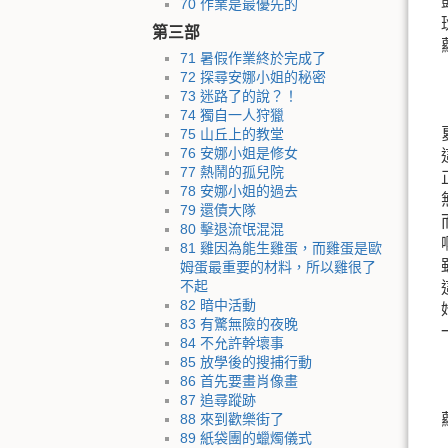
70 作業是最優先的
第三部
71 暑假作業終於完成了
72 探尋安娜小姐的秘密
73 迷路了的說？！
74 獨自一人狩獵
75 山丘上的教堂
76 安娜小姐是修女
77 熱鬧的孤兒院
78 安娜小姐的過去
79 還債大隊
80 擊退流氓混混
81 雞因為能生雞蛋，而雞蛋是歐
姆蛋最重要的材料，所以雞很了
不起
82 暗中活動
83 有驚無險的夜晚
84 不允許幹壞事
85 放學後的搜捕行動
86 首先要畫肖像畫
87 追尋蹤跡
88 來到歡樂街了
89 紙袋團的蠟燭儀式