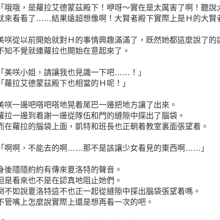
「哦哦，是蘿拉艾德蒙茲殿下！咿呀～實在是太厲害了啊！聽說
就來看看了……結果遠超想像啊！大賢者殿下實際上是Ｈ的大賢
美咲從以前開始就對Ｈ的事情興趣滿滿了，既然她都這麼說了的
不知不覺就連蘿拉也開始在意起來了。
「美咲小姐，請讓我也見識一下吧……！」
「蘿拉艾德蒙茲殿下也相當的Ｈ呢！」
美咲一邊吧嗒吧嗒地晃着尾巴一邊把地方讓了出來。
蘿拉一邊到着謝一邊從隊伍和門的縫隙中探出了腦袋。
而在蘿拉的腦袋上面，凱特和班長也正朝着教室裏面張望着。
「啊啊，不能去的啊……那不是該讓少女看見的東西啊……」
身後隱隱約約有傳來夏洛特的聲音。
但是看來也不是在認真地阻止她們。
倒不如說夏洛特這不也正一起從縫隙中探出腦袋張望着嗎。
不管嘴上怎麼說實際上還是想再看一次的吧。