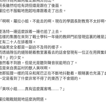
凱特作為先鋒向着走廊飛奔而出。
班長雖然唸唸有詞但還是跟在了後面。
蘿拉也不服輸地抱起哈庫跟着走了出去。
「啊啊，蘿拉小姐，不能去的啊。現在的學園長對教育不太好啊
夏洛特一邊這麼說着一邊也追了上去。
這樣的集團在來到了戰士學科一年級的教師門前發現這裏的確是
正有二十人在排着隊。
無論男女全都是一副迫不及待的樣子。
而透過隊伍的縫隙朝着教室裏看去的話會發現有一位正在用興奮
啊！」的少女。
雖然看不到臉，但是光是聽到聲音就能明白了。
這是來自奧茲村的獸人美咲啊。
她那狐狸一樣的耳朵和尾巴正在不斷地抖動着，眼睛裏也充滿了
一定是看到了什麼非常不得了的東西了不會錯的。
「美咲小姐……真有這麼厲害嗎……？」
蘿拉戰戰兢兢地這麼詢問道。