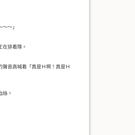
～～～」
正在排着隊。
的聲音高喊着「真是Ｈ啊！真是Ｈ
血絲。