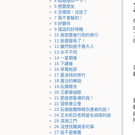
4 稍微陪你一下！
5 想要朋友
6 怎樣辦，沈迷了
7 我不會輸的！
8 好夥伴
9 插話的好時機
10 我想要進行劍的修行
11 臉蛋變長了！
12 雖然知道不像大人
13 水平不同
14 一星期後
15 下課後
16 草莓帕菲
17 夏洛特的修行
18 魔法的解說
19 玩偶睡衣
20 王都雷迪歐
21 那是想象裡的我！
22 冒險者公會
23 玩偶裝戰隊睡衣連者的說！
24 艾米莉亞老師是名偵探的說
25 深淵之門
26 沒想找職員室的事
27 這不是敵襲