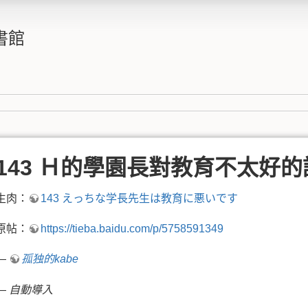
書館
143 Ｈ的學園長對教育不太好的
生肉：
143 えっちな学長先生は教育に悪いです
原帖：
https://tieba.baidu.com/p/5758591349
—
孤独的kabe
—
自動導入