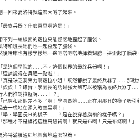
剛一回來夏洛特就這麼大喊了起來。
「最終兵器？什麼意思啊這是！」
想不到一絲線索的蘿拉只能疑惑地歪起了腦袋。
凱特和班長她們也一起歪起了腦袋。
然後哈庫也有樣學樣地一邊吧嗒吧嗒地揮着翅膀一邊歪起了腦袋
「是這個學院的……不，這個世界的最終兵器啊！」
「還請說得在具體一點啦！」
「真是缺乏洞察力啊蘿拉小姐！既然都說了最終兵器了……那就
「誒誒！？確實，學園長的話是強大到可以被稱為最終兵器了…
行人們推銷拉麵嗎……！？」
「已經和那個差不多了啊！學園長她……正在用那Ｈ的樣子吸引
過去一樣地在湧入教室裏啊！」
「學，學園長Ｈ的樣子……？是在說穿着旗袍的樣子嗎？」
「那種才不是旗袍這種高級貨啊！就只是布啊！只是布條啊！」
夏洛特滿臉通紅地興奮地這麼說着。