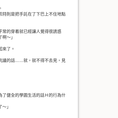
。
凱特則是把手託在了下巴上不住地點
平常的穿着就已經讓人覺得很誘惑
了啊～」
起來了。
抗議的話……就，就不得不去見，見
為了健全的學園生活的話Ｈ的行為什
了～」