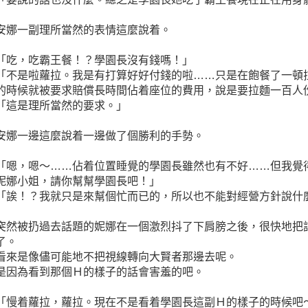
安娜一副理所當然的表情這麼說着。
「吃，吃霸王餐！？學園長沒有錢嗎！」
「不是啦蘿拉。我是有打算好好付錢的啦……只是在飽餐了一頓
的時候就被要求賠償長時間佔着座位的費用，說是要拉麵一百人
「這是理所當然的要求。」
安娜一邊這麼說着一邊做了個勝利的手勢。
「嗯，嗯～……佔着位置睡覺的學園長雖然也有不好……但我覺
妮娜小姐，請你幫幫學園長吧！」
「誒！？我就只是來幫個忙而已的，所以也不能對經營方針說什
突然被扔過去話題的妮娜在一個激烈抖了下肩膀之後，很快地把
了。
看來是像儘可能地不把視線轉向大賢者那邊去呢。
是因為看到那個Ｈ的樣子的話會害羞的吧。
「慢着蘿拉，蘿拉。現在不是看着學園長這副Ｈ的樣子的時候吧