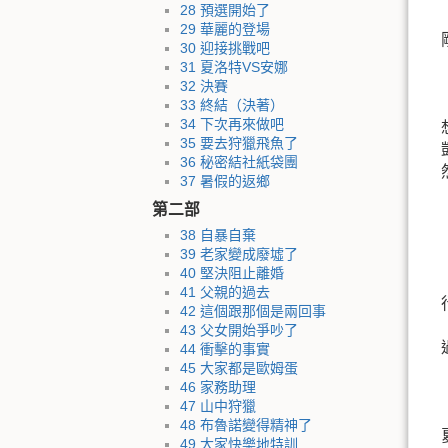
28 預選開始了
29 華麗的登場
30 迎接挑戰吧
31 夏洛特VS安娜
32 決賽
33 終結（決著）
34 下次再來做吧
35 要去狩獵飛魚了
36 秘密結社紙袋團
37 暑假的返鄉
第二部
38 自暴自棄
39 老家變成廢墟了
40 堅決阻止離婚
41 父親的過去
42 這個跟那個是兩回事
43 父女開始爭吵了
44 衝擊的事實
45 大家都是歐姆蛋
46 家務助理
47 山中狩獵
48 布魯諾變得精神了
49 大家快樂地特訓