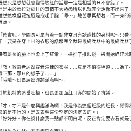
既然只是想想就會變得臉紅的話那一定是相當的Ｈ不會錯了。
但是由於蘿拉對於Ｈ的事情不太熟悉所以也就完全想像不出來了
雖然這樣但蘿拉還是抱起手腕「嗯～」地苦思冥想着，而一旁的
着頭。
「確實呢，學園長可是有着一副非常具有誘惑性的身材呢～只看
了，要是在穿上Ｈ的衣服的話那完全就是最終兵器中的最終兵器
接着班長的臉上也染上了紅暈，一邊推了推眼鏡一邊開始碎碎念
「教，教育者居然穿着這樣的衣服……真是不值得稱道……為了
識下那，那Ｈ的樣子了……」
「哦哦～班長居然興趣滿滿啊～」
對於凱特的這番吐槽，班長更加面紅耳赤的開始了抗議。
「才，才不是什麼興趣滿滿啊！我是作為這個班級的班長，覺得
麼的是不行的，是去表明這份堅定的決定去的。」
「好好好。你在說什麼我一點都不明白呢，反正肯定要去看就是