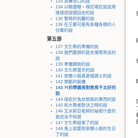
133 良藥苦口的說
134 以眼還眼。噗尼噗尼就該用
揉揉捏捏還回去的說
135 暫時的別離的說
136 在王都可是有各種各樣的人
住着的說
第五部
137 文化祭的準備的說
138 我們要辦的是女僕喫茶店的
說
139 準備開始的說
140 文化祭當天的說
141 安娜小姐真是個謀士的說
142 禁斷的裝備
143 Ｈ的學園長對教育不太好的
說
144 接近於兔女郎裝的東西的說
145 和大賢者對決之時的說
146 艾米莉亞老師的祕密什麼的
我完全不知道
147 文化祭結束了的說
148 馬上就要到安娜小姐的生日
了的說