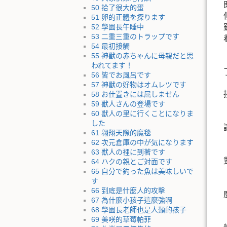
50 拾了很大的蛋
51 卵的正體を探ります
52 學園長午睡中
53 二重三重のトラップです
54 最初接觸
55 神獣の赤ちゃんに母親だと思
われてます！
56 皆でお風呂です
57 神獣の好物はオムレツです
58 お仕置きには屈しません
59 獣人さんの登場です
60 獣人の里に行くことになりま
した
61 翱翔天際的魔毯
62 次元倉庫の中が気になります
63 獣人の裡に到著です
64 ハクの親とご対面です
65 自分で釣った魚は美味しいで
す
66 到底是什麼人的攻擊
67 為什麼小孩子這麼強啊
68 學園長老師也是人類的孩子
69 美咲的草莓帕菲