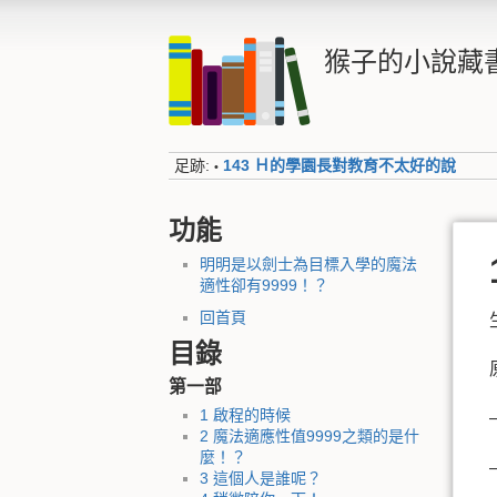
猴子的小說藏
足跡:
143 Ｈ的學園長對教育不太好的說
•
功能
明明是以劍士為目標入學的魔法
適性卻有9999！？
回首頁
目錄
第一部
1 啟程的時候
2 魔法適應性值9999之類的是什
麼！？
3 這個人是誰呢？