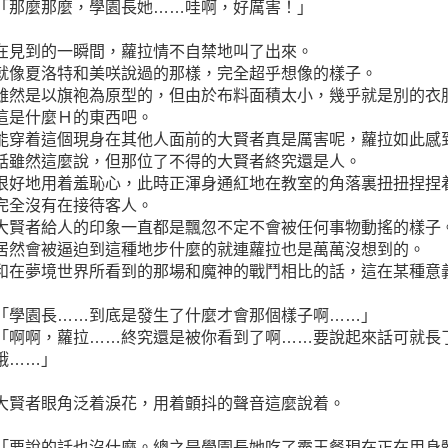
「那麼那麼，學園長她……哇啊，好厲害！」
在見到的一瞬間，蘿拉情不自禁地叫了出來。
就像夏洛特和美咲說過的那樣，完全超乎想像的樣子。
雖然是以旗袍為原型的，但由於布料面積太小，幾乎就是別的衣
這是什麼Ｈ的東西吧。
能穿着這個現身在其他人面前的大賢者真是厲害呢，蘿拉如此感
話雖然這麼說，但那位了不得的大賢者終究還是人。
很好地用着羞恥心，此時正渾身通紅地在教室的角落裏扭扭捏捏
完全沒有在接待客人。
大賢者給人的印象一直都是飄忽不定不會被任何事物動搖的樣子
居然會被逼迫到這種地步什麼的就連蘿拉也是萬萬沒想到的。
和在夢境世界所看到的那場和魔神的戰鬥相比的話，這在某種意
「學園長……到底是發生了什麼才會那個樣子啊……」
「啊啊，蘿拉……終究還是被你看到了啊……要說起來話可就長
哦……」
大賢者眼角泛着淚花，用着顫抖的聲音這麼說着。
「要說的話也沒什麼。總之是學園長她吃了霸王餐現在正在用身