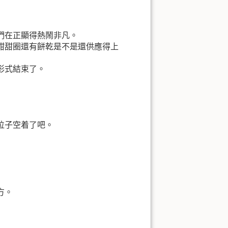
們在正顯得熱鬧非凡。
甜甜圈還有餅乾是不是還供應得上
形式結束了。
位子空着了吧。
方。