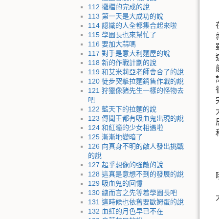
112 攤檔的完成的說
113 第一天是大成功的說
114 認識的人全都集合起來啦
115 學園長也來幫忙了
116 要加大蒜嗎
117 對手是意大利麵屋的說
118 新的作戰計劃的說
119 和艾米莉亞老師會合了的說
120 徒步突擊拉麵銷售作戰的說
121 狩獵像豬先生一樣的怪物去
吧
122 藍天下的拉麵的說
123 傳聞王都有吸血鬼出現的說
124 和紅瞳的少女相遇啦
125 漸漸地變暗了
126 向真身不明的敵人發出挑戰
的說
127 超乎想像的強敵的說
128 這真是意想不到的發展的說
129 吸血鬼的回憶
130 總而言之先等着學園長吧
131 這時候也依舊要歐姆蛋的說
132 血紅的月色早已不在