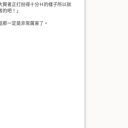
大賢者正打扮得十分Ｈ的樣子所以就
者的吧！」
話那一定是非常厲害了。