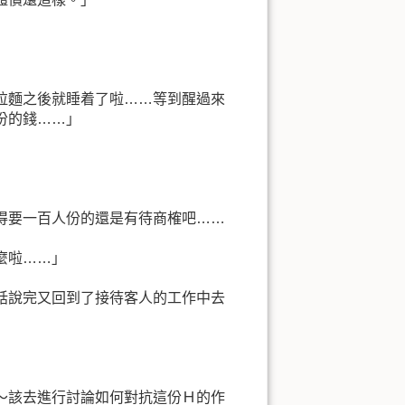
拉麵之後就睡着了啦……等到醒過來
份的錢……」
得要一百人份的還是有待商榷吧……
麼啦……」
話說完又回到了接待客人的工作中去
～該去進行討論如何對抗這份Ｈ的作