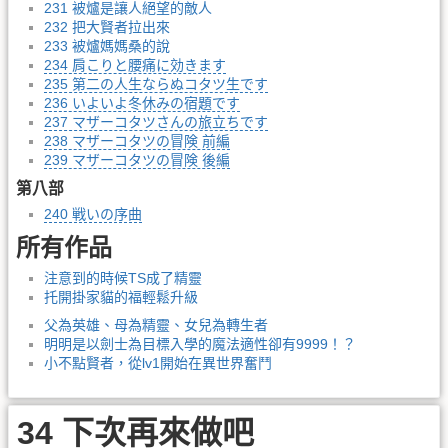
231 被爐是讓人絕望的敵人
232 把大賢者拉出來
233 被爐媽媽桑的說
234 肩こりと腰痛に効きます
235 第二の人生ならぬコタツ生です
236 いよいよ冬休みの宿題です
237 マザーコタツさんの旅立ちです
238 マザーコタツの冒険 前編
239 マザーコタツの冒険 後編
第八部
240 戦いの序曲
所有作品
注意到的時候TS成了精靈
托開掛家貓的福輕鬆升級
父為英雄、母為精靈、女兒為轉生者
明明是以劍士為目標入學的魔法適性卻有9999！？
小不點賢者，從lv1開始在異世界奮鬥
34 下次再來做吧