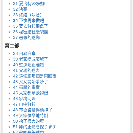
31 夏洛特VS安娜
32 決賽
33 終結（決著）
34 下次再來做吧
35 要去狩獵飛魚了
36 秘密結社紙袋團
37 暑假的返鄉
第二部
38 自暴自棄
39 老家變成廢墟了
40 堅決阻止離婚
41 父親的過去
42 這個跟那個是兩回事
43 父女開始爭吵了
44 衝擊的事實
45 大家都是歐姆蛋
46 家務助理
47 山中狩獵
48 布魯諾變得精神了
49 大家快樂地特訓
50 拾了很大的蛋
51 卵的正體を探ります
52 學園長午睡中