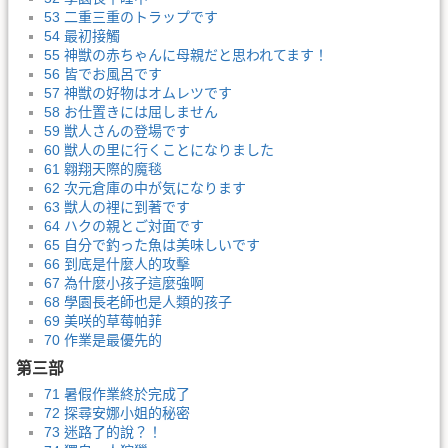
53 二重三重のトラップです
54 最初接觸
55 神獣の赤ちゃんに母親だと思われてます！
56 皆でお風呂です
57 神獣の好物はオムレツです
58 お仕置きには屈しません
59 獣人さんの登場です
60 獣人の里に行くことになりました
61 翱翔天際的魔毯
62 次元倉庫の中が気になります
63 獣人の裡に到著です
64 ハクの親とご対面です
65 自分で釣った魚は美味しいです
66 到底是什麼人的攻擊
67 為什麼小孩子這麼強啊
68 學園長老師也是人類的孩子
69 美咲的草莓帕菲
70 作業是最優先的
第三部
71 暑假作業終於完成了
72 探尋安娜小姐的秘密
73 迷路了的說？！