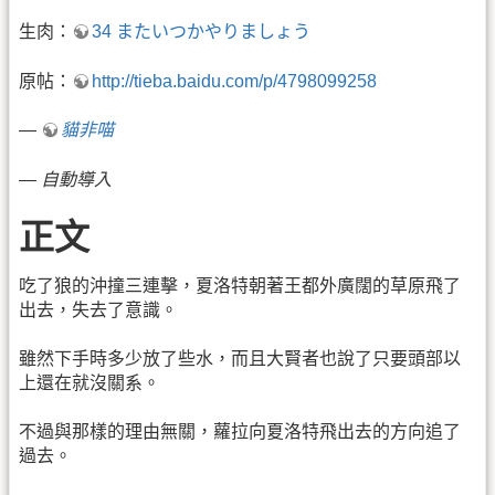
生肉：
34 またいつかやりましょう
原帖：
http://tieba.baidu.com/p/4798099258
—
貓非喵
—
自動導入
正文
吃了狼的沖撞三連擊，夏洛特朝著王都外廣闊的草原飛了
出去，失去了意識。
雖然下手時多少放了些水，而且大賢者也說了只要頭部以
上還在就沒關系。
不過與那樣的理由無關，蘿拉向夏洛特飛出去的方向追了
過去。