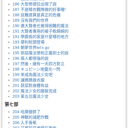
186 大型修德拉出現了說
187 不是睡衣戰隊做的好事喔!
188 這難道算是真正的危機
189 沒有我們的世界
190 連大賢者也覺得困難的魔法
191 大賢者專用的被子軟綿綿的
191 學園長的家是什麼樣的地方
193 便利枕頭登場
194 朝夢世界let's go
195 邪惡魔法使和正義劍士的說
196 兩人都很強的說
197 然後，總有一天四方對立
198 キュピーン地靈光一閃
199 來成為魔法少女吧
200 讓媽媽做衣服
201 蔬菜對身體有益
202 魔法少女的服裝完成
203 第五位魔法少女
第七部
204 哈庫變胖了
205 神獸的減肥作戰
206 入手香蕉