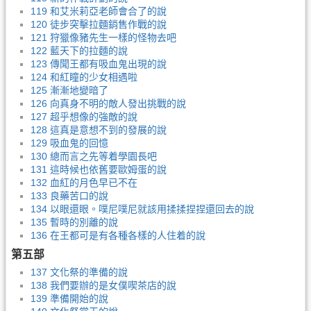
119 和艾米莉亞老師會合了的說
120 徒步突擊拉麵銷售作戰的說
121 狩獵像豬先生一樣的怪物去吧
122 藍天下的拉麵的說
123 傳聞王都有吸血鬼出現的說
124 和紅瞳的少女相遇啦
125 漸漸地變暗了
126 向真身不明的敵人發出挑戰的說
127 超乎想像的強敵的說
128 這真是意想不到的發展的說
129 吸血鬼的回憶
130 總而言之先等着學園長吧
131 這時候也依舊要歐姆蛋的說
132 血紅的月色早已不在
133 良藥苦口的說
134 以眼還眼。噗尼噗尼就該用揉揉捏捏還回去的說
135 暫時的別離的說
136 在王都可是有各種各樣的人住着的說
第五部
137 文化祭的準備的說
138 我們要辦的是女僕喫茶店的說
139 準備開始的說