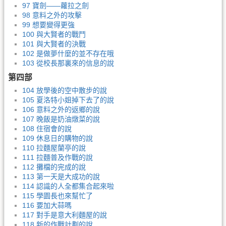
97 寶劍——蘿拉之劍
98 意料之外的攻擊
99 想要變得更強
100 與大賢者的戰鬥
101 與大賢者的決戰
102 是做夢什麼的並不存在哦
103 從校長那裏來的信息的說
第四部
104 放學後的空中散步的說
105 夏洛特小姐掉下去了的說
106 意料之外的返鄉的說
107 晚飯是奶油燉菜的說
108 住宿會的說
109 休息日的購物的說
110 拉麵屋蘭亭的說
111 拉麵普及作戰的說
112 攤檔的完成的說
113 第一天是大成功的說
114 認識的人全都集合起來啦
115 學園長也來幫忙了
116 要加大蒜嗎
117 對手是意大利麵屋的說
118 新的作戰計劃的說