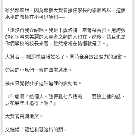
雖然那麼說，因為那個大賢者擔任學長的學園所以，這個
水平的教師在不可思議也──
「還沒自我介紹呢。我是卡露洛特．基爾朵雷雅。用誇張
的名字叫來美麗的大賢者之類的人也在。然後，姑且也是
你們學校的校長來著，雖然常常在偷懶就是了。」
大賢者──她那樣自報姓名了。同時全身放出魔力的波動。
旁邊的小鳥們一齊向四處逃串。
蘿拉只覺得肚子逼哩逼哩的震動著。
『什麼啊？這個人。強得亂七八糟的……要追上他的話，
要花幾年才追得上啊？』
大賢者高興地笑。
又撫摸了蘿拉和夏洛特的頭。