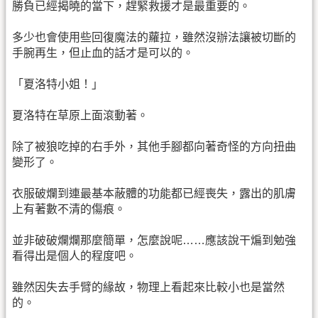
勝負已經揭曉的當下，趕緊救援才是最重要的。
多少也會使用些回復魔法的蘿拉，雖然沒辦法讓被切斷的
手腕再生，但止血的話才是可以的。
「夏洛特小姐！」
夏洛特在草原上面滾動著。
除了被狼吃掉的右手外，其他手腳都向著奇怪的方向扭曲
變形了。
衣服破爛到連最基本蔽體的功能都已經喪失，露出的肌膚
上有著數不清的傷痕。
並非破破爛爛那麼簡單，怎麼說呢……應該說干煸到勉強
看得出是個人的程度吧。
雖然因失去手臂的緣故，物理上看起來比較小也是當然
的。