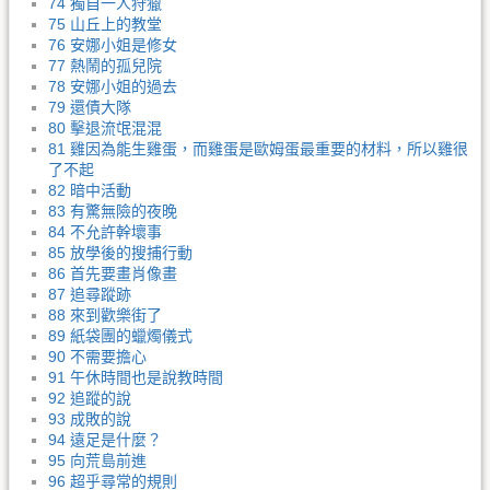
74 獨自一人狩獵
75 山丘上的教堂
76 安娜小姐是修女
77 熱鬧的孤兒院
78 安娜小姐的過去
79 還債大隊
80 擊退流氓混混
81 雞因為能生雞蛋，而雞蛋是歐姆蛋最重要的材料，所以雞很
了不起
82 暗中活動
83 有驚無險的夜晚
84 不允許幹壞事
85 放學後的搜捕行動
86 首先要畫肖像畫
87 追尋蹤跡
88 來到歡樂街了
89 紙袋團的蠟燭儀式
90 不需要擔心
91 午休時間也是說教時間
92 追蹤的說
93 成敗的說
94 遠足是什麼？
95 向荒島前進
96 超乎尋常的規則