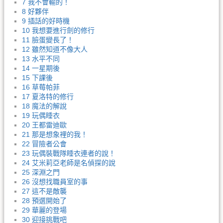
7 我不會輸的！
8 好夥伴
9 插話的好時機
10 我想要進行劍的修行
11 臉蛋變長了！
12 雖然知道不像大人
13 水平不同
14 一星期後
15 下課後
16 草莓帕菲
17 夏洛特的修行
18 魔法的解說
19 玩偶睡衣
20 王都雷迪歐
21 那是想象裡的我！
22 冒險者公會
23 玩偶裝戰隊睡衣連者的說！
24 艾米莉亞老師是名偵探的說
25 深淵之門
26 沒想找職員室的事
27 這不是敵襲
28 預選開始了
29 華麗的登場
30 迎接挑戰吧