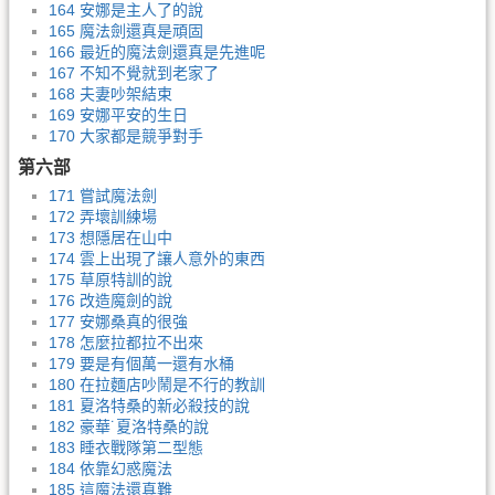
164 安娜是主人了的說
165 魔法劍還真是頑固
166 最近的魔法劍還真是先進呢
167 不知不覺就到老家了
168 夫妻吵架結束
169 安娜平安的生日
170 大家都是競爭對手
第六部
171 嘗試魔法劍
172 弄壞訓練場
173 想隱居在山中
174 雲上出現了讓人意外的東西
175 草原特訓的說
176 改造魔劍的說
177 安娜桑真的很強
178 怎麼拉都拉不出來
179 要是有個萬一還有水桶
180 在拉麵店吵鬧是不行的教訓
181 夏洛特桑的新必殺技的說
182 豪華˙夏洛特桑的說
183 睡衣戰隊第二型態
184 依靠幻惑魔法
185 這魔法還真難