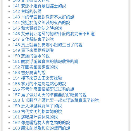
140 文化祭當天的說
141 安娜小姐真是個謀士的說
142 禁斷的裝備
143 Ｈ的學園長對教育不太好的說
144 接近於兔女郎裝的東西的說
145 和大賢者對決之時的說
146 艾米莉亞老師的祕密什麼的我完全不知道
147 文化祭結束了的說
148 馬上就要到安娜小姐的生日了的說
149 買下來兩柄短劍啦
150 悲痛的淚水的說
151 關於浮游藏寶庫的情報收集的說
152 在圖書館裏調查的說
153 書好厲害的說
154 接下來要去王宮裏找啦
155 拿到的不是劍是點心的說
156 不管什麼事情都要試試看的說
157 爲了做好明天的準備要好好睡覺的說
158 艾米莉亞老師也要一起去浮游藏寶庫了的說
159 進入浮游藏寶庫了的說
160 古代文明的格雷姆的說
161 邊喝果汁邊休息的說
162 像是曬抱枕大會之類的的說
163 魔法劍以及和它的戰鬥的說