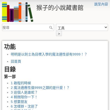
跳至內容
猴子的小說藏書館
>
功能
明明是以劍士為目標入學的魔法適性卻有9999！？
回首頁
目錄
第一部
1 啟程的時候
2 魔法適應性值9999之類的是什麼！？
3 這個人是誰呢？
4 稍微陪你一下！
5 想要朋友
6 怎樣辦，沈迷了