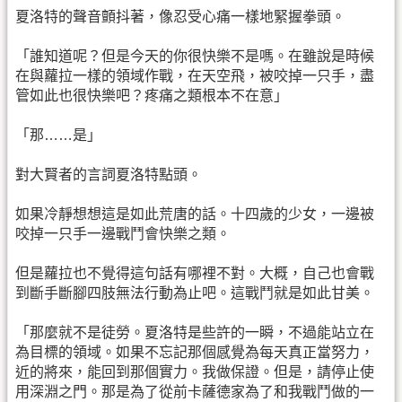
夏洛特的聲音顫抖著，像忍受心痛一樣地緊握拳頭。
「誰知道呢？但是今天的你很快樂不是嗎。在雖說是時候
在與蘿拉一樣的領域作戰，在天空飛，被咬掉一只手，盡
管如此也很快樂吧？疼痛之類根本不在意」
「那……是」
對大賢者的言詞夏洛特點頭。
如果冷靜想想這是如此荒唐的話。十四歲的少女，一邊被
咬掉一只手一邊戰鬥會快樂之類。
但是蘿拉也不覺得這句話有哪裡不對。大概，自己也會戰
到斷手斷腳四肢無法行動為止吧。這戰鬥就是如此甘美。
「那麼就不是徒勞。夏洛特是些許的一瞬，不過能站立在
為目標的領域。如果不忘記那個感覺為每天真正當努力，
近的將來，能回到那個實力。我做保證。但是，請停止使
用深淵之門。那是為了從前卡薩德家為了和我戰鬥做的一