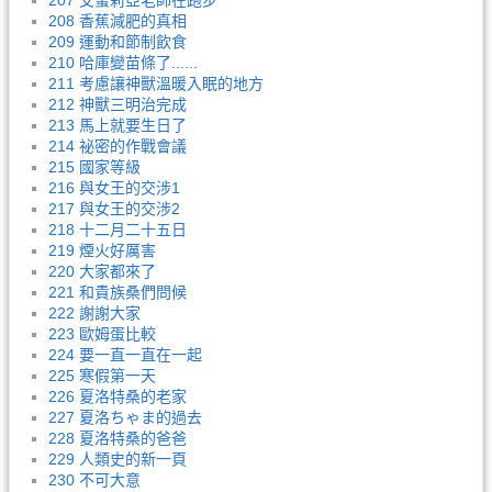
207 艾蜜莉亞老師在跑步
208 香蕉減肥的真相
209 運動和節制飲食
210 哈庫變苗條了......
211 考慮讓神獸溫暖入眠的地方
212 神獸三明治完成
213 馬上就要生日了
214 祕密的作戰會議
215 國家等級
216 與女王的交涉1
217 與女王的交涉2
218 十二月二十五日
219 煙火好厲害
220 大家都來了
221 和貴族桑們問候
222 謝謝大家
223 歐姆蛋比較
224 要一直一直在一起
225 寒假第一天
226 夏洛特桑的老家
227 夏洛ちゃま的過去
228 夏洛特桑的爸爸
229 人類史的新一頁
230 不可大意