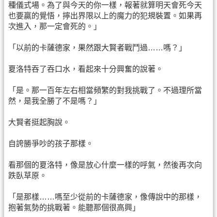
種儀式場。為了與今天的你一樣，報著就算明天會死今天
也要贏的覺悟，擰出界限以上的魔力的犯規裝置。如果再
次進入，那一定會死的。」
「以前的卡薩德家，果然跟大賢者戰鬥過……嗎？」
夏洛特吞了吞口水，看起來十分興奮的說著。
「是。那一百年左右相當頻繁的對我挑戰了。不過理所當
然，是我全勝了不是嗎？」
大賢者挺起胸說。
自誇勝爭吵的孩子那樣。
看那個的夏洛特，像是放心什麼一樣的呼氣，然後再次向
跌臥草原。
「是那樣……嗎至少從前的卡薩德家，像傳說中的那樣，
抱著氣勢的挑戰著。能聽那個很高興」