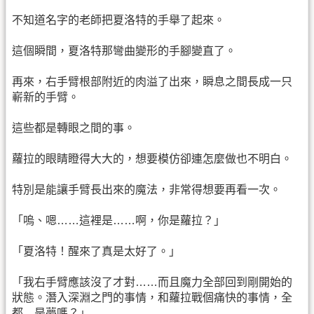
不知道名字的老師把夏洛特的手舉了起來。
這個瞬間，夏洛特那彎曲變形的手腳變直了。
再來，右手臂根部附近的肉溢了出來，瞬息之間長成一只
嶄新的手臂。
這些都是轉眼之間的事。
蘿拉的眼睛瞪得大大的，想要模仿卻連怎麼做也不明白。
特別是能讓手臂長出來的魔法，非常得想要再看一次。
「嗚、嗯……這裡是……啊，你是蘿拉？」
「夏洛特！醒來了真是太好了。」
「我右手臂應該沒了才對……而且魔力全部回到剛開始的
狀態。潛入深淵之門的事情，和蘿拉戰個痛快的事情，全
都…是夢嗎？」