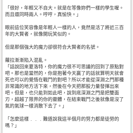
「很好，年輕又不自大。就是在等像妳們一樣的學生喔。
而且還同時兩人。哼哼，真愉快。」
眼前這位笑容像是年輕人一樣的人，竟然是活了將近三百
年的大賢者，就像開玩笑似的。
但是那個強大的魔力卻很符合大賢者的名號。
蘿拉漸漸陷入混亂。
「話說回來夏洛特，你的魔力很不可思議的回到了原點對
吧。那也是當然的，你是抱著今天贏了的話就算明天就會
死也可以的覺悟在戰鬥的對吧？所以才能從深淵之門那種
非常識的地方活下來，然後在今天把那股力量發揮出來
吧。但是，也只能到如此吧，說到底深淵之門是把雙面
刃，超越了限界的你的靈體，在結束戰鬥之後就像是沒了
氣的氣球一樣消散下去了。」
「怎麼這樣﹒﹒﹒難道說我這半個月的努力都是徒勞的
嗎？」