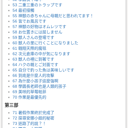
53 二重三重のトラップです
54 最初接觸
55 神獣の赤ちゃんに母親だと思われてます！
56 皆でお風呂です
57 神獣の好物はオムレツです
58 お仕置きには屈しません
59 獣人さんの登場です
60 獣人の里に行くことになりました
61 翱翔天際的魔毯
62 次元倉庫の中が気になります
63 獣人の裡に到著です
64 ハクの親とご対面です
65 自分で釣った魚は美味しいです
66 到底是什麼人的攻擊
67 為什麼小孩子這麼強啊
68 學園長老師也是人類的孩子
69 美咲的草莓帕菲
70 作業是最優先的
第三部
71 暑假作業終於完成了
72 探尋安娜小姐的秘密
73 迷路了的說？！