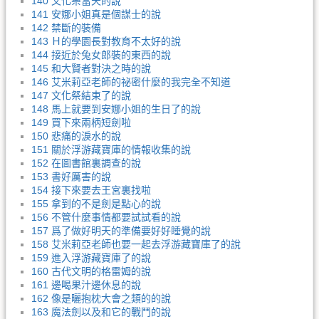
140 文化祭當天的說
141 安娜小姐真是個謀士的說
142 禁斷的裝備
143 Ｈ的學園長對教育不太好的說
144 接近於兔女郎裝的東西的說
145 和大賢者對決之時的說
146 艾米莉亞老師的祕密什麼的我完全不知道
147 文化祭結束了的說
148 馬上就要到安娜小姐的生日了的說
149 買下來兩柄短劍啦
150 悲痛的淚水的說
151 關於浮游藏寶庫的情報收集的說
152 在圖書館裏調查的說
153 書好厲害的說
154 接下來要去王宮裏找啦
155 拿到的不是劍是點心的說
156 不管什麼事情都要試試看的說
157 爲了做好明天的準備要好好睡覺的說
158 艾米莉亞老師也要一起去浮游藏寶庫了的說
159 進入浮游藏寶庫了的說
160 古代文明的格雷姆的說
161 邊喝果汁邊休息的說
162 像是曬抱枕大會之類的的說
163 魔法劍以及和它的戰鬥的說