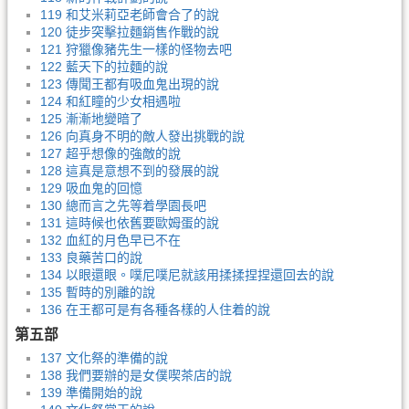
119 和艾米莉亞老師會合了的說
120 徒步突擊拉麵銷售作戰的說
121 狩獵像豬先生一樣的怪物去吧
122 藍天下的拉麵的說
123 傳聞王都有吸血鬼出現的說
124 和紅瞳的少女相遇啦
125 漸漸地變暗了
126 向真身不明的敵人發出挑戰的說
127 超乎想像的強敵的說
128 這真是意想不到的發展的說
129 吸血鬼的回憶
130 總而言之先等着學園長吧
131 這時候也依舊要歐姆蛋的說
132 血紅的月色早已不在
133 良藥苦口的說
134 以眼還眼。噗尼噗尼就該用揉揉捏捏還回去的說
135 暫時的別離的說
136 在王都可是有各種各樣的人住着的說
第五部
137 文化祭的準備的說
138 我們要辦的是女僕喫茶店的說
139 準備開始的說