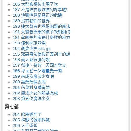
186 大型修德拉出現了說
187 不是睡衣戰隊做的好事喔!
188 這難道算是真正的危機
189 沒有我們的世界
190 連大賢者也覺得困難的魔法
191 大賢者專用的被子軟綿綿的
191 學園長的家是什麼樣的地方
193 便利枕頭登場
194 朝夢世界let's go
195 邪惡魔法使和正義劍士的說
196 兩人都很強的說
197 然後，總有一天四方對立
198 キュピーン地靈光一閃
199 來成為魔法少女吧
200 讓媽媽做衣服
201 蔬菜對身體有益
202 魔法少女的服裝完成
203 第五位魔法少女
第七部
204 哈庫變胖了
205 神獸的減肥作戰
206 入手香蕉