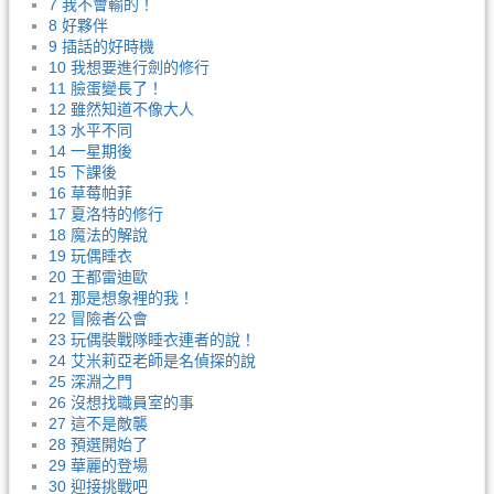
7 我不會輸的！
8 好夥伴
9 插話的好時機
10 我想要進行劍的修行
11 臉蛋變長了！
12 雖然知道不像大人
13 水平不同
14 一星期後
15 下課後
16 草莓帕菲
17 夏洛特的修行
18 魔法的解說
19 玩偶睡衣
20 王都雷迪歐
21 那是想象裡的我！
22 冒險者公會
23 玩偶裝戰隊睡衣連者的說！
24 艾米莉亞老師是名偵探的說
25 深淵之門
26 沒想找職員室的事
27 這不是敵襲
28 預選開始了
29 華麗的登場
30 迎接挑戰吧