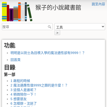
跳至內容
猴子的小說藏書館
>
功能
明明是以劍士為目標入學的魔法適性卻有9999！？
回首頁
目錄
第一部
1 啟程的時候
2 魔法適應性值9999之類的是什麼！？
3 這個人是誰呢？
4 稍微陪你一下！
5 想要朋友
6 怎樣辦，沈迷了