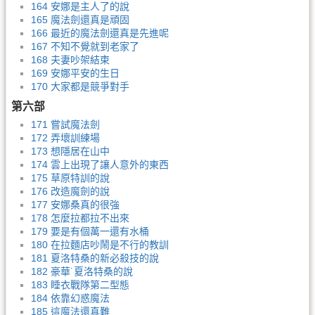
164 安娜是主人了的說
165 魔法劍還真是頑固
166 最近的魔法劍還真是先進呢
167 不知不覺就到老家了
168 夫妻吵架結束
169 安娜平安的生日
170 大家都是競爭對手
第六部
171 嘗試魔法劍
172 弄壞訓練場
173 想隱居在山中
174 雲上出現了讓人意外的東西
175 草原特訓的說
176 改造魔劍的說
177 安娜桑真的很強
178 怎麼拉都拉不出來
179 要是有個萬一還有水桶
180 在拉麵店吵鬧是不行的教訓
181 夏洛特桑的新必殺技的說
182 豪華˙夏洛特桑的說
183 睡衣戰隊第二型態
184 依靠幻惑魔法
185 這魔法還真難