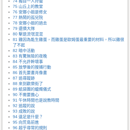
74 獨自一人狩獵
75 山丘上的教堂
76 安娜小姐是修女
77 熱鬧的孤兒院
78 安娜小姐的過去
79 還債大隊
80 擊退流氓混混
81 雞因為能生雞蛋，而雞蛋是歐姆蛋最重要的材料，所以雞很
了不起
82 暗中活動
83 有驚無險的夜晚
84 不允許幹壞事
85 放學後的搜捕行動
86 首先要畫肖像畫
87 追尋蹤跡
88 來到歡樂街了
89 紙袋團的蠟燭儀式
90 不需要擔心
91 午休時間也是說教時間
92 追蹤的說
93 成敗的說
94 遠足是什麼？
95 向荒島前進
96 超乎尋常的規則