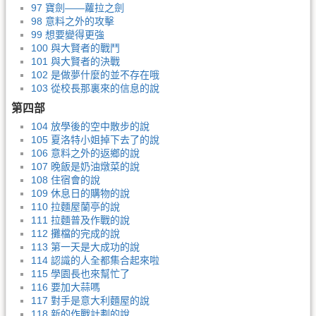
97 寶劍——蘿拉之劍
98 意料之外的攻擊
99 想要變得更強
100 與大賢者的戰鬥
101 與大賢者的決戰
102 是做夢什麼的並不存在哦
103 從校長那裏來的信息的說
第四部
104 放學後的空中散步的說
105 夏洛特小姐掉下去了的說
106 意料之外的返鄉的說
107 晚飯是奶油燉菜的說
108 住宿會的說
109 休息日的購物的說
110 拉麵屋蘭亭的說
111 拉麵普及作戰的說
112 攤檔的完成的說
113 第一天是大成功的說
114 認識的人全都集合起來啦
115 學園長也來幫忙了
116 要加大蒜嗎
117 對手是意大利麵屋的說
118 新的作戰計劃的說