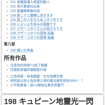
231 被爐是讓人絕望的敵人
232 把大賢者拉出來
233 被爐媽媽桑的說
234 肩こりと腰痛に効きます
235 第二の人生ならぬコタツ生です
236 いよいよ冬休みの宿題です
237 マザーコタツさんの旅立ちです
238 マザーコタツの冒険 前編
239 マザーコタツの冒険 後編
第八部
240 戦いの序曲
所有作品
注意到的時候TS成了精靈
托開掛家貓的福輕鬆升級
父為英雄、母為精靈、女兒為轉生者
明明是以劍士為目標入學的魔法適性卻有9999！？
小不點賢者，從lv1開始在異世界奮鬥
198 キュピーン地靈光一閃