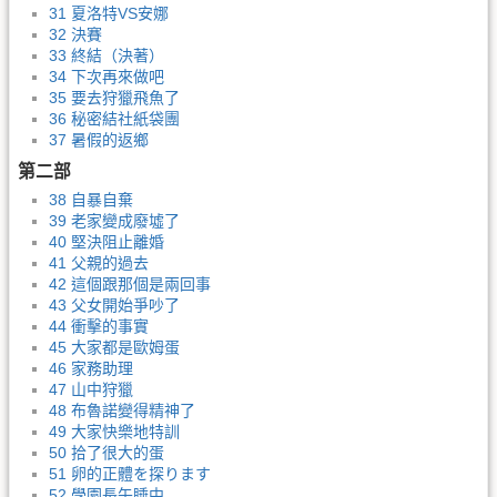
31 夏洛特VS安娜
32 決賽
33 終結（決著）
34 下次再來做吧
35 要去狩獵飛魚了
36 秘密結社紙袋團
37 暑假的返鄉
第二部
38 自暴自棄
39 老家變成廢墟了
40 堅決阻止離婚
41 父親的過去
42 這個跟那個是兩回事
43 父女開始爭吵了
44 衝擊的事實
45 大家都是歐姆蛋
46 家務助理
47 山中狩獵
48 布魯諾變得精神了
49 大家快樂地特訓
50 拾了很大的蛋
51 卵的正體を探ります
52 學園長午睡中