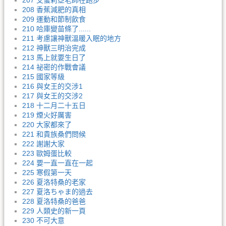
207 艾蜜莉亞老師在跑步
208 香蕉減肥的真相
209 運動和節制飲食
210 哈庫變苗條了......
211 考慮讓神獸溫暖入眠的地方
212 神獸三明治完成
213 馬上就要生日了
214 祕密的作戰會議
215 國家等級
216 與女王的交涉1
217 與女王的交涉2
218 十二月二十五日
219 煙火好厲害
220 大家都來了
221 和貴族桑們問候
222 謝謝大家
223 歐姆蛋比較
224 要一直一直在一起
225 寒假第一天
226 夏洛特桑的老家
227 夏洛ちゃま的過去
228 夏洛特桑的爸爸
229 人類史的新一頁
230 不可大意