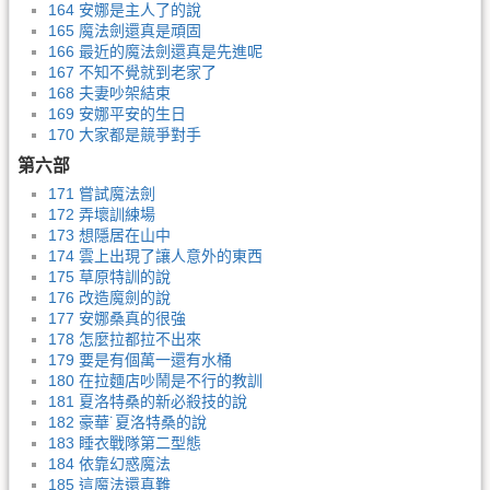
164 安娜是主人了的說
165 魔法劍還真是頑固
166 最近的魔法劍還真是先進呢
167 不知不覺就到老家了
168 夫妻吵架結束
169 安娜平安的生日
170 大家都是競爭對手
第六部
171 嘗試魔法劍
172 弄壞訓練場
173 想隱居在山中
174 雲上出現了讓人意外的東西
175 草原特訓的說
176 改造魔劍的說
177 安娜桑真的很強
178 怎麼拉都拉不出來
179 要是有個萬一還有水桶
180 在拉麵店吵鬧是不行的教訓
181 夏洛特桑的新必殺技的說
182 豪華˙夏洛特桑的說
183 睡衣戰隊第二型態
184 依靠幻惑魔法
185 這魔法還真難