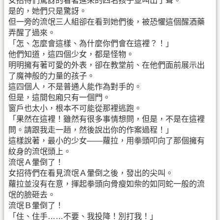
女招待們驚訝的看著進來的四名孩子並叫出了聲。
是的，她們只是驚訝。
但一旁的流氓三人組卻在看到她們後，被恐懼這個醒酒藥
弄醒了過來。
「怎、怎麼會這樣、為什麼你們會在這裡？！」
他們知道，這四個少女，都是怪物。
明明擁有著可愛的外表，卻在教堂前、在他們面前展示出
了魔神般的力量的孩子。
這四個人，不是普通人能作為對手的。
但是，這間包廂只有一個門。
窗戶也太小，根本不可能從那裡逃跑。
「果然在這裡！雖然有很多事情想問，但是，不是在這裡
問。請跟我走一趟，然後說出你的作案過程！」
這樣說著，最小的少女——蘿拉，用拳頭叩向了那個擁有
紋身的流氓頭上。
流氓Ａ暈倒了！
女招待們在看見流氓Ａ暈倒之後，發出的尖叫。
蘿拉並沒有在意，揮起拳頭向骨瘦如柴的如同蛇一般的流
氓的臉砸去。
流氓Ｂ暈倒了！
「住、住手……不要、我投降！別打我！」