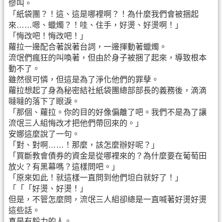
慘叫。
「紙袋團？！這、這是哪裡啊？！為什麼我們會被捆起
來……嗯、蠟燭？！哇、住手，好燙、好燙啊！」
「悔改吧！悔改吧！」
蘿拉一邊配合著說著台詞，一邊揮動著蠟燭。
流氓們瘋狂的叫喚著，但由於身子被捆了起來，導致根本
動不了。
雖然很可憐，但這是為了淨化他們的罪孽。
蘿拉想起了身為秘密結社紙袋團總部部長的義務後，滴滴
噠噠的落下了眼淚。
「那個、蘿拉。你的目的好像偏離了吧。我們不是為了讓
流氓三人組悔改才把他們帶回來的。」
安娜這麼說了一句。
「對、對啊……！那麼，該怎麼辦好呢？」
「買斷教會債券的資金是從哪裡來的？為什麼要在葡萄田
放火？有黑幕嗎？這樣問吧。」
「原來如此！就這樣一直問到他們坦白就好了！」
「「「好燙、好燙！」
但是，不管怎麼問，流氓三人組卻總是一直喊著好燙好燙
這些話。
真是有毅力的人。