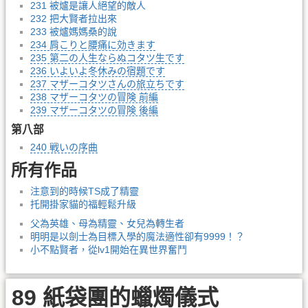
231 被爐是讓人絕望的敵人
232 把大賢者拉出來
233 被爐媽媽桑的說
234 肩こりと腰痛に効きます
235 第二の人生ならぬコタツ生です
236 いよいよ冬休みの宿題です
237 マザーコタツさんの旅立ちです
238 マザーコタツの冒険 前編
239 マザーコタツの冒険 後編
第八部
240 戦いの序曲
所有作品
注意到的時候TS成了精靈
托開掛家貓的福輕鬆升級
父為英雄、母為精靈、女兒為轉生者
明明是以劍士為目標入學的魔法適性卻有9999！？
小不點賢者，從lv1開始在異世界奮鬥
89 紙袋團的蠟燭儀式