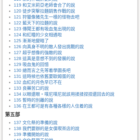
119 和艾米莉亞老師會合了的說
120 徒步突擊拉麵銷售作戰的說
121 狩獵像豬先生一樣的怪物去吧
122 藍天下的拉麵的說
123 傳聞王都有吸血鬼出現的說
124 和紅瞳的少女相遇啦
125 漸漸地變暗了
126 向真身不明的敵人發出挑戰的說
127 超乎想像的強敵的說
128 這真是意想不到的發展的說
129 吸血鬼的回憶
130 總而言之先等着學園長吧
131 這時候也依舊要歐姆蛋的說
132 血紅的月色早已不在
133 良藥苦口的說
134 以眼還眼。噗尼噗尼就該用揉揉捏捏還回去的說
135 暫時的別離的說
136 在王都可是有各種各樣的人住着的說
第五部
137 文化祭的準備的說
138 我們要辦的是女僕喫茶店的說
139 準備開始的說