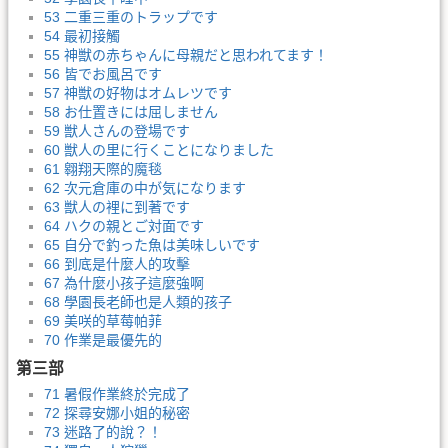
53 二重三重のトラップです
54 最初接觸
55 神獣の赤ちゃんに母親だと思われてます！
56 皆でお風呂です
57 神獣の好物はオムレツです
58 お仕置きには屈しません
59 獣人さんの登場です
60 獣人の里に行くことになりました
61 翱翔天際的魔毯
62 次元倉庫の中が気になります
63 獣人の裡に到著です
64 ハクの親とご対面です
65 自分で釣った魚は美味しいです
66 到底是什麼人的攻擊
67 為什麼小孩子這麼強啊
68 學園長老師也是人類的孩子
69 美咲的草莓帕菲
70 作業是最優先的
第三部
71 暑假作業終於完成了
72 探尋安娜小姐的秘密
73 迷路了的說？！