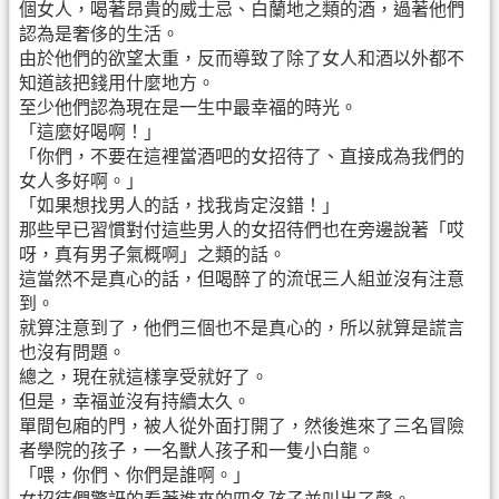
個女人，喝著昂貴的威士忌、白蘭地之類的酒，過著他們
認為是奢侈的生活。
由於他們的欲望太重，反而導致了除了女人和酒以外都不
知道該把錢用什麼地方。
至少他們認為現在是一生中最幸福的時光。
「這麼好喝啊！」
「你們，不要在這裡當酒吧的女招待了、直接成為我們的
女人多好啊。」
「如果想找男人的話，找我肯定沒錯！」
那些早已習慣對付這些男人的女招待們也在旁邊說著「哎
呀，真有男子氣概啊」之類的話。
這當然不是真心的話，但喝醉了的流氓三人組並沒有注意
到。
就算注意到了，他們三個也不是真心的，所以就算是謊言
也沒有問題。
總之，現在就這樣享受就好了。
但是，幸福並沒有持續太久。
單間包廂的門，被人從外面打開了，然後進來了三名冒險
者學院的孩子，一名獸人孩子和一隻小白龍。
「喂，你們、你們是誰啊。」