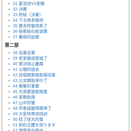
31 夏洛特VS安娜
32 決賽
33 終結（決著）
34 下次再來做吧
35 要去狩獵飛魚了
36 秘密結社紙袋團
37 暑假的返鄉
第二部
38 自暴自棄
39 老家變成廢墟了
40 堅決阻止離婚
41 父親的過去
42 這個跟那個是兩回事
43 父女開始爭吵了
44 衝擊的事實
45 大家都是歐姆蛋
46 家務助理
47 山中狩獵
48 布魯諾變得精神了
49 大家快樂地特訓
50 拾了很大的蛋
51 卵的正體を探ります
52 學園長午睡中