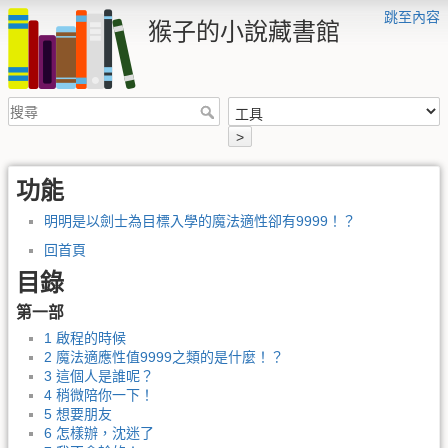
跳至內容
猴子的小說藏書館
>
功能
明明是以劍士為目標入學的魔法適性卻有9999！？
回首頁
目錄
第一部
1 啟程的時候
2 魔法適應性值9999之類的是什麼！？
3 這個人是誰呢？
4 稍微陪你一下！
5 想要朋友
6 怎樣辦，沈迷了