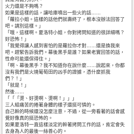
火力還是不夠嗎？
如果是這樣的話，讓哈庫噴出一些火的話……
「蘿拉小姐。這樣的話他們就壽終了，根本沒辦法回答了
吧。請別這樣。」
「哦，這樣啊。夏洛特小姐，你對拷問知道的很詳細嗎？
好恐怖！」
「我覺得讓人感到害怕的是蘿拉你才對……還是換我來
吧。趕緊告訴我們。幕後黑手是誰？如果老實回答的話，
性命可能還保得住。」
「啊、幕後黑手？我不知道你在說什麼……說起來，你都
沒有我們是火燒葡萄田的凶手的證據，憑什麼抓我
們？！」
「就是！」
然後……
「「「燙、好燙啊、燙啊！」」」
三人組痛苦的捲著身體的樣子還挺可憐的。
自己幹的時候還沒怎麼注意，不過，從一旁看著的話會感
覺好像真的挺恐怖的。
如果夏洛特一直這樣淡定的幹著拷問工作的話，肯定會失
去身為人的最後一絲善心的。