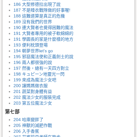
186 大型修德拉出現了說
187 不是睡衣戰隊做的好事喔!
188 這難道算是真正的危機
189 沒有我們的世界
190 連大賢者也覺得困難的魔法
191 大賢者專用的被子軟綿綿的
191 學園長的家是什麼樣的地方
193 便利枕頭登場
194 朝夢世界let's go
195 邪惡魔法使和正義劍士的說
196 兩人都很強的說
197 然後，總有一天四方對立
198 キュピーン地靈光一閃
199 來成為魔法少女吧
200 讓媽媽做衣服
201 蔬菜對身體有益
202 魔法少女的服裝完成
203 第五位魔法少女
第七部
204 哈庫變胖了
205 神獸的減肥作戰
206 入手香蕉