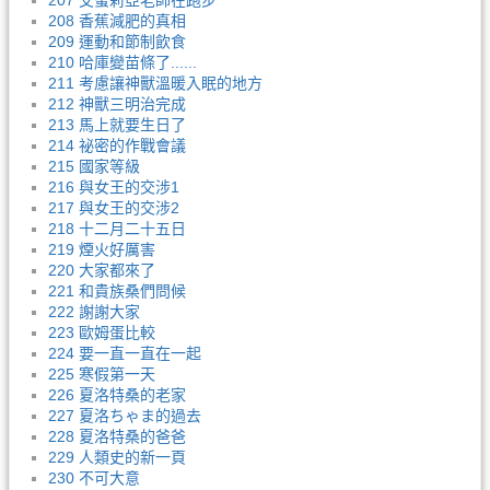
207 艾蜜莉亞老師在跑步
208 香蕉減肥的真相
209 運動和節制飲食
210 哈庫變苗條了......
211 考慮讓神獸溫暖入眠的地方
212 神獸三明治完成
213 馬上就要生日了
214 祕密的作戰會議
215 國家等級
216 與女王的交涉1
217 與女王的交涉2
218 十二月二十五日
219 煙火好厲害
220 大家都來了
221 和貴族桑們問候
222 謝謝大家
223 歐姆蛋比較
224 要一直一直在一起
225 寒假第一天
226 夏洛特桑的老家
227 夏洛ちゃま的過去
228 夏洛特桑的爸爸
229 人類史的新一頁
230 不可大意