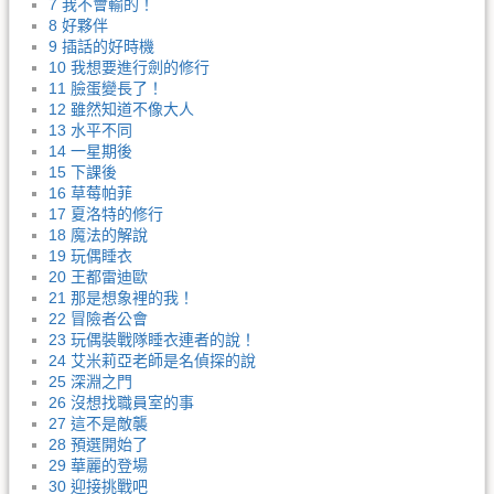
7 我不會輸的！
8 好夥伴
9 插話的好時機
10 我想要進行劍的修行
11 臉蛋變長了！
12 雖然知道不像大人
13 水平不同
14 一星期後
15 下課後
16 草莓帕菲
17 夏洛特的修行
18 魔法的解說
19 玩偶睡衣
20 王都雷迪歐
21 那是想象裡的我！
22 冒險者公會
23 玩偶裝戰隊睡衣連者的說！
24 艾米莉亞老師是名偵探的說
25 深淵之門
26 沒想找職員室的事
27 這不是敵襲
28 預選開始了
29 華麗的登場
30 迎接挑戰吧