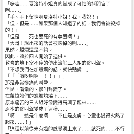
「嗚哇……夏洛特小姐真的變成了可怕的拷問官了
呢……」
「手、手下留情啊夏洛特小姐！我、我說！」
「但，但是……如果那個人知道了的話，我們會被殺掉
的！」
「但是……死也要死的有尊嚴啊！」
「大哥！說出來的話會被殺掉的啊……」
果然，蠟燭還是不夠。
因此，蘿拉四人開始了逼供。
教會的地下室不停的傳出流氓三人組的慘叫聲。
「不想我們在加蠟燭的話，就快點說！」
「「「噫呀啊啊！！！」」」
那是非常慘痛的叫聲。
但是，漸漸的、慘叫聲變了。
在蘿拉她們的蠟燭灼燒下……
原本痛苦的三人組好像變得高興了起來……
原本的慘叫聲變成了這樣……
「啊……這是什麼啊……不止是皮膚、心靈也變得火熱了
起來……！」
「這種以前從未有過的感覺湧上來了……該死的……不行