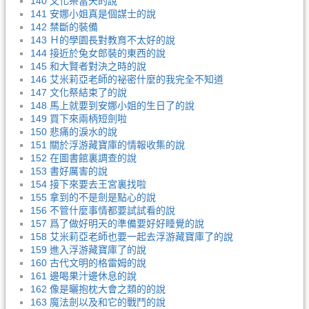
140 文化祭當天的說
141 安娜小姐真是個謀士的說
142 禁斷的裝備
143 Ｈ的學園長對教育不太好的說
144 接近於兔女郎裝的東西的說
145 和大賢者對決之時的說
146 艾米莉亞老師的祕密什麼的我完全不知道
147 文化祭結束了的說
148 馬上就要到安娜小姐的生日了的說
149 買下來兩柄短劍啦
150 悲痛的淚水的說
151 關於浮游藏寶庫的情報收集的說
152 在圖書館裏調查的說
153 書好厲害的說
154 接下來要去王宮裏找啦
155 拿到的不是劍是點心的說
156 不管什麼事情都要試試看的說
157 爲了做好明天的準備要好好睡覺的說
158 艾米莉亞老師也要一起去浮游藏寶庫了的說
159 進入浮游藏寶庫了的說
160 古代文明的格雷姆的說
161 邊喝果汁邊休息的說
162 像是曬抱枕大會之類的的說
163 魔法劍以及和它的戰鬥的說