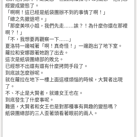
經變成變態了。
「啊啊！這已經是紙袋團辦不到的事情了啊！」
「總之先撤退吧。」
「那麼美咲小姐，我們先走……誒？！為什麼你還在那裡
啊？！」
「不，我想要再觀察一下……」
夏洛特一邊喊著「啊！真奇怪！」一邊跑出了地下室。
蘿拉和安娜跟著她跑了出去。
這次是紙袋團總部的敗北。
已經想不出還有還有什麼拷問手段了。
到底該怎麼辦呢。
就在蘿拉在地下一樓上面這樣煩惱的時候，大賢者出現
了。
不、不止是大賢者，就連女王也在。
到底發生了什麼事呢。
難道，大賢者和女王也是對那種事有興趣的變態嗎？
紙袋團總部的三人歪著頭看著眼前的兩人。