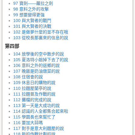
97 寶劍——蘿拉之劍
98 意料之外的攻擊
99 想要變得更強
100 與大賢者的戰鬥
101 與大賢者的決戰
102 是做夢什麼的並不存在哦
103 從校長那裏來的信息的說
第四部
104 放學後的空中散步的說
105 夏洛特小姐掉下去了的說
106 意料之外的返鄉的說
107 晚飯是奶油燉菜的說
108 住宿會的說
109 休息日的購物的說
110 拉麵屋蘭亭的說
111 拉麵普及作戰的說
112 攤檔的完成的說
113 第一天是大成功的說
114 認識的人全都集合起來啦
115 學園長也來幫忙了
116 要加大蒜嗎
117 對手是意大利麵屋的說
118 新的作戰計劃的說