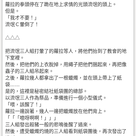
蘿拉的拳頭停在了跪在地上求情的光頭流氓的頭上。
但是。
「我才不要！」
流氓Ｃ暈倒了！
△△△
把流氓三人組打暈了的蘿拉等人，將他們抬到了教會的地
下室裡。
然後，把他們的上衣脫掉，用繩子把他們捆起來，再把像
蟲子的三人組吊起來。
之後，蘿拉幾人都拿出了一根蠟燭，並在頭上帶上了紙
袋……
是的，這裡是秘密結社紙袋團的總部。
以流氓三人作為祭品，準備進行一個小型儀式。
「喂，該醒了！」
蘿拉一邊說著，幾人一邊把蠟燭放在他們背上。
「「「噫呀啊啊！」」」
三人組發出殺豬一般的悲鳴後醒了過來。
然後，遭受蠟燭灼燒的三人組看到紙袋團後，再次發出了