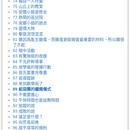
74 獨自一人狩獵
75 山丘上的教堂
76 安娜小姐是修女
77 熱鬧的孤兒院
78 安娜小姐的過去
79 還債大隊
80 擊退流氓混混
81 雞因為能生雞蛋，而雞蛋是歐姆蛋最重要的材料，所以雞很
了不起
82 暗中活動
83 有驚無險的夜晚
84 不允許幹壞事
85 放學後的搜捕行動
86 首先要畫肖像畫
87 追尋蹤跡
88 來到歡樂街了
89 紙袋團的蠟燭儀式
90 不需要擔心
91 午休時間也是說教時間
92 追蹤的說
93 成敗的說
94 遠足是什麼？
95 向荒島前進
96 超乎尋常的規則