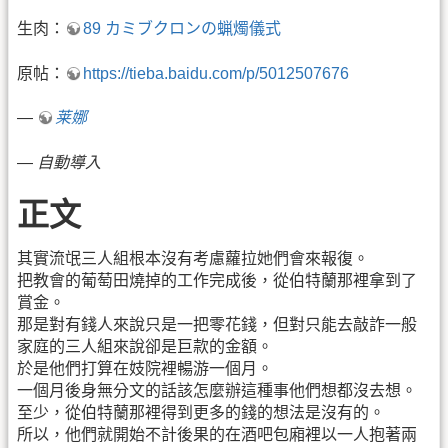
生肉：
89 カミブクロンの蝋燭儀式
原帖：
https://tieba.baidu.com/p/5012507676
—
莱娜
—
自動導入
正文
其實流氓三人組根本沒有考慮蘿拉她們會來報復。
把教會的葡萄田燒掉的工作完成後，從伯特蘭那裡拿到了
賞金。
那是對有錢人來說只是一把零花錢，但對只能去敲詐一般
家庭的三人組來說卻是巨款的金額。
於是他們打算在妓院裡暢游一個月。
一個月後身無分文的話該怎麼辦這種事他們想都沒去想。
至少，從伯特蘭那裡得到更多的錢的想法是沒有的。
所以，他們就開始不計後果的在酒吧包廂裡以一人抱著兩