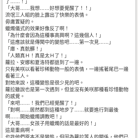
了……！」
「大哥……我想……好想要覺醒了！！」
流氓三人組的臉上露出了快樂的表情。
毋庸置疑的。
蠟燭儀式的效果好像反了啊！
「為什麼會因為這種事高興啊？這幾個人！」
「這應該就是傳聞中的變態吧……第一次見……」
「庫、真骯髒！」
「人類真Ｈ！真是太Ｈ了！」
蘿拉、安娜和夏洛特都退到了一邊。
只有美咲以看著珍稀動物一般的表情，一邊搖著尾巴一邊
看著三人。
對她來說，這種變態是很少見的吧。
蘿拉雖說也是第一次遇到，但並沒有美咲那種看珍惜動物
的感覺。
「來吧……！我們已經覺醒了！」
「對啊……居然都到這種地步了……就要進行到最後
啊……開始蠟燭調教吧！」
「大哥……女孩子用蠟燭的話是最好的！」
這是重病啊。
也許他們原本不是變態，但因為蘿拉等人的關係，他們已