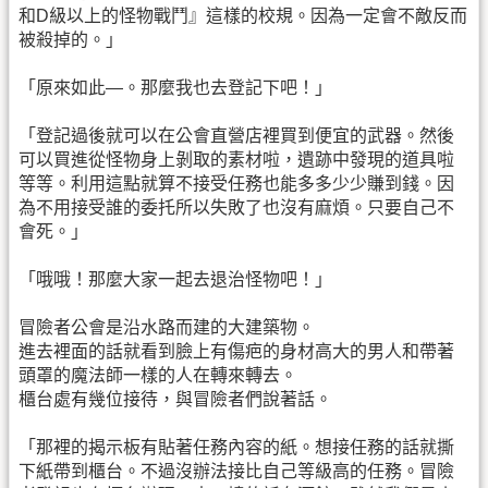
和D級以上的怪物戰鬥』這樣的校規。因為一定會不敵反而
被殺掉的。」
「原來如此—。那麼我也去登記下吧！」
「登記過後就可以在公會直營店裡買到便宜的武器。然後
可以買進從怪物身上剝取的素材啦，遺跡中發現的道具啦
等等。利用這點就算不接受任務也能多多少少賺到錢。因
為不用接受誰的委托所以失敗了也沒有麻煩。只要自己不
會死。」
「哦哦！那麼大家一起去退治怪物吧！」
冒險者公會是沿水路而建的大建築物。
進去裡面的話就看到臉上有傷疤的身材高大的男人和帶著
頭罩的魔法師一樣的人在轉來轉去。
櫃台處有幾位接待，與冒險者們說著話。
「那裡的揭示板有貼著任務內容的紙。想接任務的話就撕
下紙帶到櫃台。不過沒辦法接比自己等級高的任務。冒險