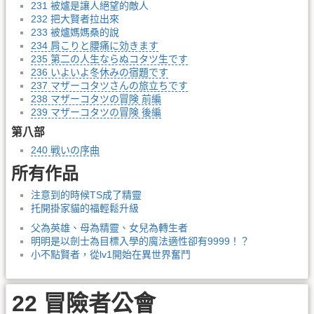
231 被爐是讓人絕望的敵人
232 把大賢者拉出來
233 被爐媽媽桑的說
234 肩こりと腰痛に効きます
235 第二の人生ならぬコタツ生です
236 いよいよ冬休みの宿題です
237 マザーコタツさんの旅立ちです
238 マザーコタツの冒険 前編
239 マザーコタツの冒険 後編
第八部
240 戦いの序曲
所有作品
注意到的時候TS成了精靈
托開掛家貓的福輕鬆升級
父為英雄、母為精靈、女兒為轉生者
明明是以劍士為目標入學的魔法適性卻有9999！？
小不點賢者，從lv1開始在異世界奮鬥
22 冒險者公會