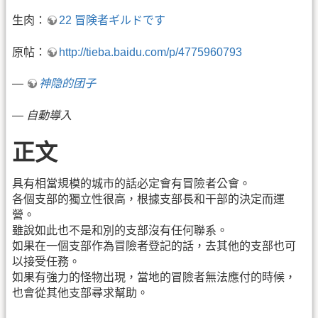
生肉：
22 冒険者ギルドです
原帖：
http://tieba.baidu.com/p/4775960793
—
神隐的团子
—
自動導入
正文
具有相當規模的城市的話必定會有冒險者公會。
各個支部的獨立性很高，根據支部長和干部的決定而運
營。
雖說如此也不是和別的支部沒有任何聯系。
如果在一個支部作為冒險者登記的話，去其他的支部也可
以接受任務。
如果有強力的怪物出現，當地的冒險者無法應付的時候，
也會從其他支部尋求幫助。