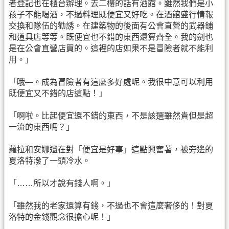
者登記也在櫃台辦理。去二樓的話有酒館。雖然我們是小
孩子不能喝酒，不過料理既便宜又好吃。在酒館盛行情報
交換和隊伍的勸誘。在建築物的後面有公會直營的武器鋪
和道具店等等。既便宜也不錯的東西還算齊全。我的劍也
是在公會直營店買的。這裡的店如果不是冒險者就不能利
用。」
「哦—。成為冒險者有這麼多好處呢。我很中意可以利用
既便宜又不錯的店這點！」
「啊啦。比起便宜還不錯的東西，不是該選雖然貴但是超
一流的東西嗎？」
蘿拉和安娜還在對「便宜是好事」這點興奮著，被旁邊的
夏洛特潑了一頭冷水。
「……所以才說有錢人啊。」
「雖然我的老家還算有錢，不過也不會這麼奢侈的！對夏
洛特的金錢觀念很擔心呢！」