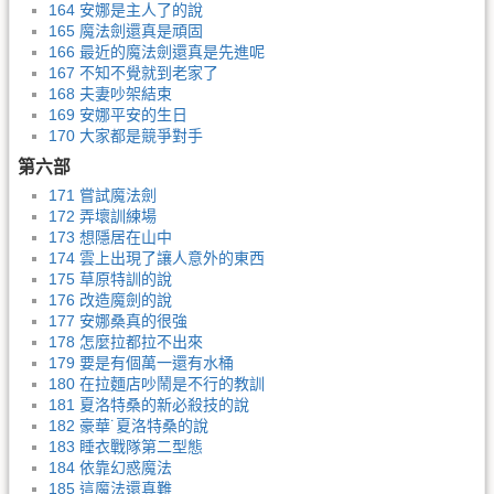
164 安娜是主人了的說
165 魔法劍還真是頑固
166 最近的魔法劍還真是先進呢
167 不知不覺就到老家了
168 夫妻吵架結束
169 安娜平安的生日
170 大家都是競爭對手
第六部
171 嘗試魔法劍
172 弄壞訓練場
173 想隱居在山中
174 雲上出現了讓人意外的東西
175 草原特訓的說
176 改造魔劍的說
177 安娜桑真的很強
178 怎麼拉都拉不出來
179 要是有個萬一還有水桶
180 在拉麵店吵鬧是不行的教訓
181 夏洛特桑的新必殺技的說
182 豪華˙夏洛特桑的說
183 睡衣戰隊第二型態
184 依靠幻惑魔法
185 這魔法還真難