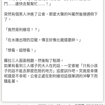
鬥……誰快去幫幫忙……！」
突然有個男人沖進了公會，那麼大聲的叫著然後撲通倒下
了。
「竟然是利維坦！？」
「在水邊出現的亞龍。傳言好像比龍還要帥。」
「想看，超想看！」
蘿拉三人面面相覷，然後點了點頭。
如果有看到三人樣子的大人在的話，一定會被「只有小孩
子的話不能去那麼危險的地方」這麼訓斥吧。究竟是幸運
呢還是不幸呢，公會正處在對利維坦這個單詞的沖擊下而
騷亂著。