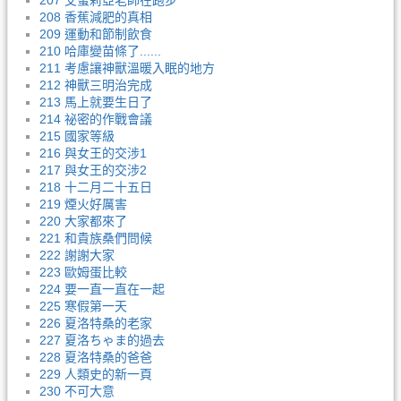
207 艾蜜莉亞老師在跑步
208 香蕉減肥的真相
209 運動和節制飲食
210 哈庫變苗條了......
211 考慮讓神獸溫暖入眠的地方
212 神獸三明治完成
213 馬上就要生日了
214 祕密的作戰會議
215 國家等級
216 與女王的交涉1
217 與女王的交涉2
218 十二月二十五日
219 煙火好厲害
220 大家都來了
221 和貴族桑們問候
222 謝謝大家
223 歐姆蛋比較
224 要一直一直在一起
225 寒假第一天
226 夏洛特桑的老家
227 夏洛ちゃま的過去
228 夏洛特桑的爸爸
229 人類史的新一頁
230 不可大意