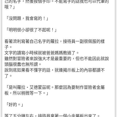
己的名字，然後按個手印。不能寫字的話我也可以代筆的
哦？」
「沒問題，我會寫的！」
「明明很小卻很了不起呢！」
看著流利寫著自己名字的蘿拉，接待員一副很佩服的樣
子。
文字的讀寫小時候就被爸爸媽媽教過了。
雖然對冒險者來說強大才是最重要的，但也不能因此就說
頭腦很蠢也無所謂。
說到底如果看不懂字的話，就連揭示板上的內容都讀不
了。
「是叫蘿拉・艾德蒙茲呢。那麼因為要制作冒險者金屬
板，所以稍微等一下。」
「好的。」
等了五分鐘左右，接待員拿著一個小金屬板出來了。