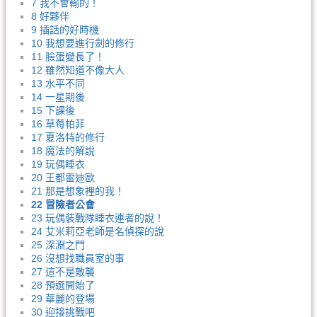
7 我不會輸的！
8 好夥伴
9 插話的好時機
10 我想要進行劍的修行
11 臉蛋變長了！
12 雖然知道不像大人
13 水平不同
14 一星期後
15 下課後
16 草莓帕菲
17 夏洛特的修行
18 魔法的解說
19 玩偶睡衣
20 王都雷迪歐
21 那是想象裡的我！
22 冒險者公會
23 玩偶裝戰隊睡衣連者的說！
24 艾米莉亞老師是名偵探的說
25 深淵之門
26 沒想找職員室的事
27 這不是敵襲
28 預選開始了
29 華麗的登場
30 迎接挑戰吧