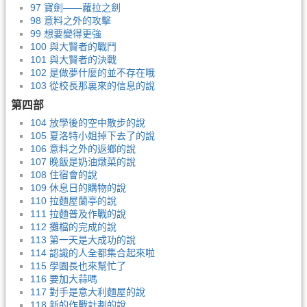
97 寶劍——蘿拉之劍
98 意料之外的攻擊
99 想要變得更強
100 與大賢者的戰鬥
101 與大賢者的決戰
102 是做夢什麼的並不存在哦
103 從校長那裏來的信息的說
第四部
104 放學後的空中散步的說
105 夏洛特小姐掉下去了的說
106 意料之外的返鄉的說
107 晚飯是奶油燉菜的說
108 住宿會的說
109 休息日的購物的說
110 拉麵屋蘭亭的說
111 拉麵普及作戰的說
112 攤檔的完成的說
113 第一天是大成功的說
114 認識的人全都集合起來啦
115 學園長也來幫忙了
116 要加大蒜嗎
117 對手是意大利麵屋的說
118 新的作戰計劃的說