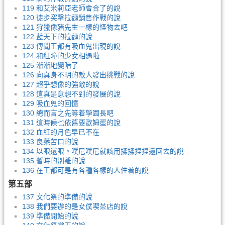
119 和艾米莉亞老師會合了的說
120 徒步突擊拉麵銷售作戰的說
121 狩獵像豬先生一樣的怪物去吧
122 藍天下的拉麵的說
123 傳聞王都有吸血鬼出現的說
124 和紅瞳的少女相遇啦
125 漸漸地變暗了
126 向真身不明的敵人發出挑戰的說
127 超乎想像的強敵的說
128 這真是意想不到的發展的說
129 吸血鬼的回憶
130 總而言之先等着學園長吧
131 這時候也依舊要歐姆蛋的說
132 血紅的月色早已不在
133 良藥苦口的說
134 以眼還眼。噗尼噗尼就該用揉揉捏捏還回去的說
135 暫時的別離的說
136 在王都可是有各種各樣的人住着的說
第五部
137 文化祭的準備的說
138 我們要辦的是女僕喫茶店的說
139 準備開始的說