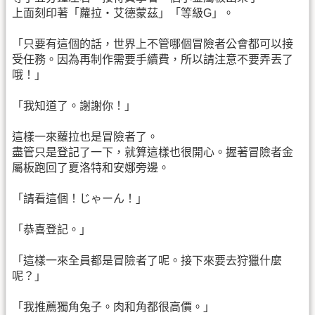
上面刻印著「蘿拉・艾德蒙茲」「等級G」。
「只要有這個的話，世界上不管哪個冒險者公會都可以接
受任務。因為再制作需要手續費，所以請注意不要弄丟了
哦！」
「我知道了。謝謝你！」
這樣一來蘿拉也是冒險者了。
盡管只是登記了一下，就算這樣也很開心。握著冒險者金
屬板跑回了夏洛特和安娜旁邊。
「請看這個！じゃーん！」
「恭喜登記。」
「這樣一來全員都是冒險者了呢。接下來要去狩獵什麼
呢？」
「我推薦獨角兔子。肉和角都很高價。」