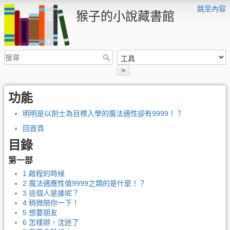
跳至內容
猴子的小說藏書館
>
功能
明明是以劍士為目標入學的魔法適性卻有9999！？
回首頁
目錄
第一部
1 啟程的時候
2 魔法適應性值9999之類的是什麼！？
3 這個人是誰呢？
4 稍微陪你一下！
5 想要朋友
6 怎樣辦，沈迷了