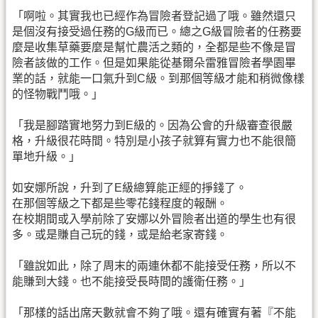
「啊啦。其實我也已經作為冒險者登記過了哦。雖然還只
是個沒有接受過任務的G級而已。總之G級冒險者的任務要
麼是收集草藥要麼是幫忙農活之類的，全都是些不像是冒
險者該做的工作。但是如果能從基爾朵雷雅冒險者學園畢
業的話，就能一口氣升到C級。到那個等級才能和稍微像樣
的怪物戰鬥哦。」
「我是腳踏實地努力到E級的。因為公會的升級審查很嚴
格，升級很花時間。特別是小孩子就算有實力也不能很簡
單地升級。」
如安娜所說，升到了E級總算能正經的掙錢了。
在那個等級之下都是些零花錢程度的報酬。
在校期間或入學前除了安娜以外冒險者出道的學生也有很
多。或是賺自己玩的錢，或是給老家寄錢。
「雖說如此，除了周末的兩連休都不能接受任務，所以不
能賺到大錢。也不能接受長時間的護衛任務。」
「那樣的話出席天數就會不夠了哦。還有確實有著『不能