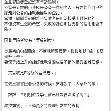
並且冒險者登記沒有年齡限制。
不管是五歲的小孩還是奄奄一息的老人，只要能靠自己的
腳走到公會的話就能簡單的登記。
當然，剛剛登記的新手冒險者是無法接受困難任務的。
不僅沒有生還的希望，失敗的話在那個支部的信用也會下
降。
因此冒險者變為了等級制度。
從最初的G級開始，不斷地積累實績，慢慢地朝F級，E級
晉升下去。
要使等級上升的話好像就會變成要不斷的接受困難任務。
「其實我是E等級的冒險者。」
在去王都冒險者公會的時候，安娜說了令人意外的事。
「誒誒！？明明還是學生就已經是冒險者了嗎？」
蘿拉震驚了，不過夏洛特是理所當然的表情。