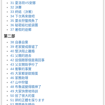
31 夏洛特VS安娜
32 決賽
33 終結（決著）
34 下次再來做吧
35 要去狩獵飛魚了
36 秘密結社紙袋團
37 暑假的返鄉
第二部
38 自暴自棄
39 老家變成廢墟了
40 堅決阻止離婚
41 父親的過去
42 這個跟那個是兩回事
43 父女開始爭吵了
44 衝擊的事實
45 大家都是歐姆蛋
46 家務助理
47 山中狩獵
48 布魯諾變得精神了
49 大家快樂地特訓
50 拾了很大的蛋
51 卵的正體を探ります
52 學園長午睡中