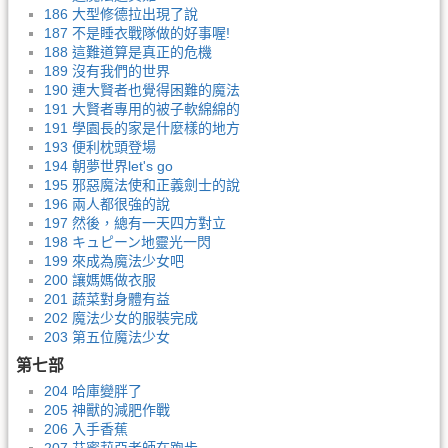
186 大型修德拉出現了說
187 不是睡衣戰隊做的好事喔!
188 這難道算是真正的危機
189 沒有我們的世界
190 連大賢者也覺得困難的魔法
191 大賢者專用的被子軟綿綿的
191 學園長的家是什麼樣的地方
193 便利枕頭登場
194 朝夢世界let's go
195 邪惡魔法使和正義劍士的說
196 兩人都很強的說
197 然後，總有一天四方對立
198 キュピーン地靈光一閃
199 來成為魔法少女吧
200 讓媽媽做衣服
201 蔬菜對身體有益
202 魔法少女的服裝完成
203 第五位魔法少女
第七部
204 哈庫變胖了
205 神獸的減肥作戰
206 入手香蕉