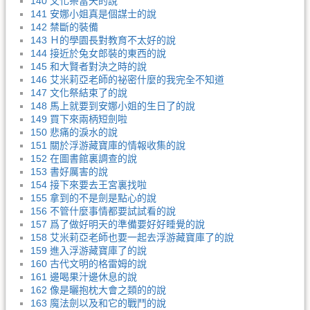
140 文化祭當天的說
141 安娜小姐真是個謀士的說
142 禁斷的裝備
143 Ｈ的學園長對教育不太好的說
144 接近於兔女郎裝的東西的說
145 和大賢者對決之時的說
146 艾米莉亞老師的祕密什麼的我完全不知道
147 文化祭結束了的說
148 馬上就要到安娜小姐的生日了的說
149 買下來兩柄短劍啦
150 悲痛的淚水的說
151 關於浮游藏寶庫的情報收集的說
152 在圖書館裏調查的說
153 書好厲害的說
154 接下來要去王宮裏找啦
155 拿到的不是劍是點心的說
156 不管什麼事情都要試試看的說
157 爲了做好明天的準備要好好睡覺的說
158 艾米莉亞老師也要一起去浮游藏寶庫了的說
159 進入浮游藏寶庫了的說
160 古代文明的格雷姆的說
161 邊喝果汁邊休息的說
162 像是曬抱枕大會之類的的說
163 魔法劍以及和它的戰鬥的說