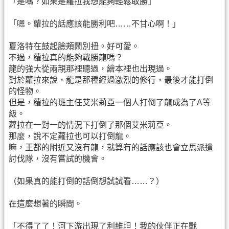
「是嗎？如果是蘿拉我想能夠輕鬆取勝」
「嗯。蘿拉的話應該能勝利吧……不甘心啊！」
夏洛特在鼓起臉頰鬧別扭。好可愛。
不過，蘿拉真的能夠戰勝龍嗎？
龍的強大從兩親那裡聽過，繪本裡也出現過。
對於蘿拉來說，龍是那種經過激烈的修行，最後才能打倒
的怪物。
但是，蘿拉的班主任艾米莉亞一個人打倒了龍成為了A等
級。
蘿拉在一對一的情況下打倒了那個艾米莉亞。
那麼，說不定蘿拉也可以打倒龍。
嘛，王都的附近又沒有龍，就算有的話應該也會立馬派遣
討伐隊，沒有嘗試的機會。
（如果真的能打倒的話倒想試試看……？）
在這麼想著的瞬間。
「不得了了！河下游出現了利維坦！我的伙伴正在戰