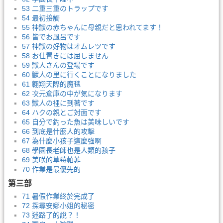
53 二重三重のトラップです
54 最初接觸
55 神獣の赤ちゃんに母親だと思われてます！
56 皆でお風呂です
57 神獣の好物はオムレツです
58 お仕置きには屈しません
59 獣人さんの登場です
60 獣人の里に行くことになりました
61 翱翔天際的魔毯
62 次元倉庫の中が気になります
63 獣人の裡に到著です
64 ハクの親とご対面です
65 自分で釣った魚は美味しいです
66 到底是什麼人的攻擊
67 為什麼小孩子這麼強啊
68 學園長老師也是人類的孩子
69 美咲的草莓帕菲
70 作業是最優先的
第三部
71 暑假作業終於完成了
72 探尋安娜小姐的秘密
73 迷路了的說？！