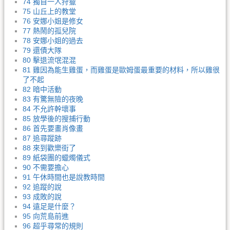
74 獨自一人狩獵
75 山丘上的教堂
76 安娜小姐是修女
77 熱鬧的孤兒院
78 安娜小姐的過去
79 還債大隊
80 擊退流氓混混
81 雞因為能生雞蛋，而雞蛋是歐姆蛋最重要的材料，所以雞很
了不起
82 暗中活動
83 有驚無險的夜晚
84 不允許幹壞事
85 放學後的搜捕行動
86 首先要畫肖像畫
87 追尋蹤跡
88 來到歡樂街了
89 紙袋團的蠟燭儀式
90 不需要擔心
91 午休時間也是說教時間
92 追蹤的說
93 成敗的說
94 遠足是什麼？
95 向荒島前進
96 超乎尋常的規則