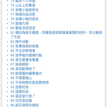
74 獨自一人狩獵
75 山丘上的教堂
76 安娜小姐是修女
77 熱鬧的孤兒院
78 安娜小姐的過去
79 還債大隊
80 擊退流氓混混
81 雞因為能生雞蛋，而雞蛋是歐姆蛋最重要的材料，所以雞很
了不起
82 暗中活動
83 有驚無險的夜晚
84 不允許幹壞事
85 放學後的搜捕行動
86 首先要畫肖像畫
87 追尋蹤跡
88 來到歡樂街了
89 紙袋團的蠟燭儀式
90 不需要擔心
91 午休時間也是說教時間
92 追蹤的說
93 成敗的說
94 遠足是什麼？
95 向荒島前進
96 超乎尋常的規則