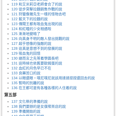
119 和艾米莉亞老師會合了的說
120 徒步突擊拉麵銷售作戰的說
121 狩獵像豬先生一樣的怪物去吧
122 藍天下的拉麵的說
123 傳聞王都有吸血鬼出現的說
124 和紅瞳的少女相遇啦
125 漸漸地變暗了
126 向真身不明的敵人發出挑戰的說
127 超乎想像的強敵的說
128 這真是意想不到的發展的說
129 吸血鬼的回憶
130 總而言之先等着學園長吧
131 這時候也依舊要歐姆蛋的說
132 血紅的月色早已不在
133 良藥苦口的說
134 以眼還眼。噗尼噗尼就該用揉揉捏捏還回去的說
135 暫時的別離的說
136 在王都可是有各種各樣的人住着的說
第五部
137 文化祭的準備的說
138 我們要辦的是女僕喫茶店的說
139 準備開始的說