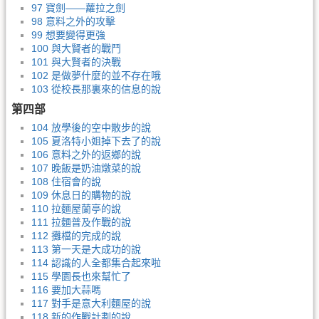
97 寶劍——蘿拉之劍
98 意料之外的攻擊
99 想要變得更強
100 與大賢者的戰鬥
101 與大賢者的決戰
102 是做夢什麼的並不存在哦
103 從校長那裏來的信息的說
第四部
104 放學後的空中散步的說
105 夏洛特小姐掉下去了的說
106 意料之外的返鄉的說
107 晚飯是奶油燉菜的說
108 住宿會的說
109 休息日的購物的說
110 拉麵屋蘭亭的說
111 拉麵普及作戰的說
112 攤檔的完成的說
113 第一天是大成功的說
114 認識的人全都集合起來啦
115 學園長也來幫忙了
116 要加大蒜嗎
117 對手是意大利麵屋的說
118 新的作戰計劃的說