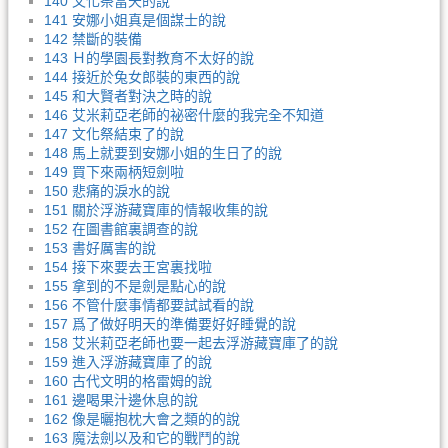
140 文化祭當天的說
141 安娜小姐真是個謀士的說
142 禁斷的裝備
143 Ｈ的學園長對教育不太好的說
144 接近於兔女郎裝的東西的說
145 和大賢者對決之時的說
146 艾米莉亞老師的祕密什麼的我完全不知道
147 文化祭結束了的說
148 馬上就要到安娜小姐的生日了的說
149 買下來兩柄短劍啦
150 悲痛的淚水的說
151 關於浮游藏寶庫的情報收集的說
152 在圖書館裏調查的說
153 書好厲害的說
154 接下來要去王宮裏找啦
155 拿到的不是劍是點心的說
156 不管什麼事情都要試試看的說
157 爲了做好明天的準備要好好睡覺的說
158 艾米莉亞老師也要一起去浮游藏寶庫了的說
159 進入浮游藏寶庫了的說
160 古代文明的格雷姆的說
161 邊喝果汁邊休息的說
162 像是曬抱枕大會之類的的說
163 魔法劍以及和它的戰鬥的說