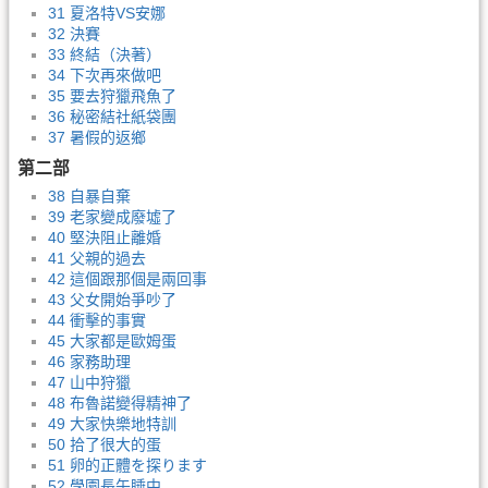
31 夏洛特VS安娜
32 決賽
33 終結（決著）
34 下次再來做吧
35 要去狩獵飛魚了
36 秘密結社紙袋團
37 暑假的返鄉
第二部
38 自暴自棄
39 老家變成廢墟了
40 堅決阻止離婚
41 父親的過去
42 這個跟那個是兩回事
43 父女開始爭吵了
44 衝擊的事實
45 大家都是歐姆蛋
46 家務助理
47 山中狩獵
48 布魯諾變得精神了
49 大家快樂地特訓
50 拾了很大的蛋
51 卵的正體を探ります
52 學園長午睡中