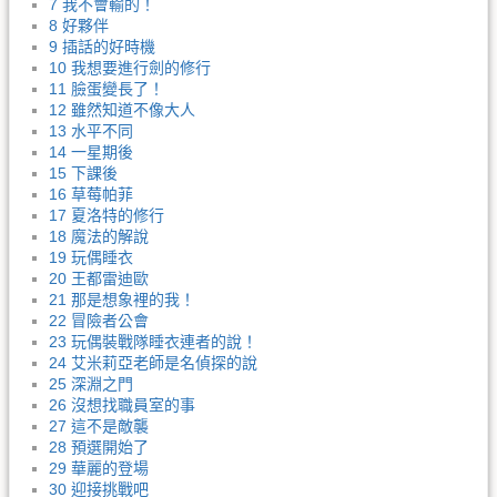
7 我不會輸的！
8 好夥伴
9 插話的好時機
10 我想要進行劍的修行
11 臉蛋變長了！
12 雖然知道不像大人
13 水平不同
14 一星期後
15 下課後
16 草莓帕菲
17 夏洛特的修行
18 魔法的解說
19 玩偶睡衣
20 王都雷迪歐
21 那是想象裡的我！
22 冒險者公會
23 玩偶裝戰隊睡衣連者的說！
24 艾米莉亞老師是名偵探的說
25 深淵之門
26 沒想找職員室的事
27 這不是敵襲
28 預選開始了
29 華麗的登場
30 迎接挑戰吧