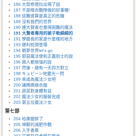
186 大型修德拉出現了說
187 不是睡衣戰隊做的好事喔!
188 這難道算是真正的危機
189 沒有我們的世界
190 連大賢者也覺得困難的魔法
191 大賢者專用的被子軟綿綿的
191 學園長的家是什麼樣的地方
193 便利枕頭登場
194 朝夢世界let's go
195 邪惡魔法使和正義劍士的說
196 兩人都很強的說
197 然後，總有一天四方對立
198 キュピーン地靈光一閃
199 來成為魔法少女吧
200 讓媽媽做衣服
201 蔬菜對身體有益
202 魔法少女的服裝完成
203 第五位魔法少女
第七部
204 哈庫變胖了
205 神獸的減肥作戰
206 入手香蕉