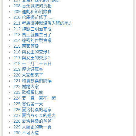
207 艾蜜莉亞老師在跑步
208 香蕉減肥的真相
209 運動和節制飲食
210 哈庫變苗條了......
211 考慮讓神獸溫暖入眠的地方
212 神獸三明治完成
213 馬上就要生日了
214 祕密的作戰會議
215 國家等級
216 與女王的交涉1
217 與女王的交涉2
218 十二月二十五日
219 煙火好厲害
220 大家都來了
221 和貴族桑們問候
222 謝謝大家
223 歐姆蛋比較
224 要一直一直在一起
225 寒假第一天
226 夏洛特桑的老家
227 夏洛ちゃま的過去
228 夏洛特桑的爸爸
229 人類史的新一頁
230 不可大意