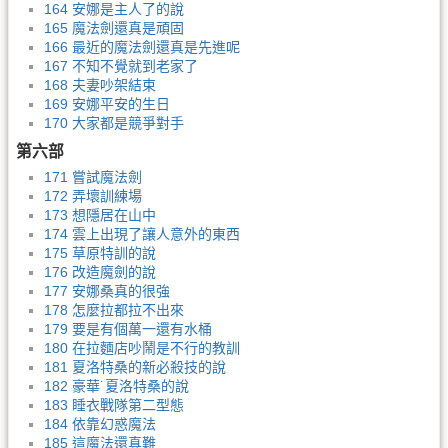
164 安娜是主人了的說
165 魔法劍還真是頑固
166 最近的魔法劍還真是先進呢
167 不知不覺就到老家了
168 夫妻吵架結束
169 安娜平安的生日
170 大家都是競爭對手
第六部
171 嘗試魔法劍
172 弄壞訓練場
173 想隱居在山中
174 雲上出現了讓人意外的東西
175 草原特訓的說
176 改造魔劍的說
177 安娜桑真的很強
178 怎麼拉都拉不出來
179 要是有個萬一還有水桶
180 在拉麵店吵鬧是不行的教訓
181 夏洛特桑的新必殺技的說
182 豪華˙夏洛特桑的說
183 睡衣戰隊第二型態
184 依靠幻惑魔法
185 這魔法還真難