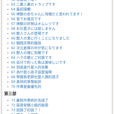
53 二重三重のトラップです
54 最初接觸
55 神獣の赤ちゃんに母親だと思われてます！
56 皆でお風呂です
57 神獣の好物はオムレツです
58 お仕置きには屈しません
59 獣人さんの登場です
60 獣人の里に行くことになりました
61 翱翔天際的魔毯
62 次元倉庫の中が気になります
63 獣人の裡に到著です
64 ハクの親とご対面です
65 自分で釣った魚は美味しいです
66 到底是什麼人的攻擊
67 為什麼小孩子這麼強啊
68 學園長老師也是人類的孩子
69 美咲的草莓帕菲
70 作業是最優先的
第三部
71 暑假作業終於完成了
72 探尋安娜小姐的秘密
73 迷路了的說？！