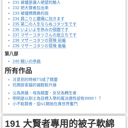
231 被爐是讓人絕望的敵人
232 把大賢者拉出來
233 被爐媽媽桑的說
234 肩こりと腰痛に効きます
235 第二の人生ならぬコタツ生です
236 いよいよ冬休みの宿題です
237 マザーコタツさんの旅立ちです
238 マザーコタツの冒険 前編
239 マザーコタツの冒険 後編
第八部
240 戦いの序曲
所有作品
注意到的時候TS成了精靈
托開掛家貓的福輕鬆升級
父為英雄、母為精靈、女兒為轉生者
明明是以劍士為目標入學的魔法適性卻有9999！？
小不點賢者，從lv1開始在異世界奮鬥
191 大賢者專用的被子軟綿