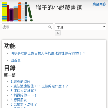
跳至內容
猴子的小說藏書館
>
功能
明明是以劍士為目標入學的魔法適性卻有9999！？
回首頁
目錄
第一部
1 啟程的時候
2 魔法適應性值9999之類的是什麼！？
3 這個人是誰呢？
4 稍微陪你一下！
5 想要朋友
6 怎樣辦，沈迷了