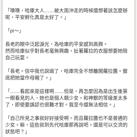
「噢噢，哈庫大人……被大雨沖走的時候還想著該怎麼辦
呢，平安孵化真是太好了。」
「pi～」
長老的眼中泛起淚光，為哈庫的平安感到高興。
然而哈庫似乎對長老毫無興趣，扯著蘿拉的衣服想要她陪
自己玩耍。
「長老。信中我也說過了，哈庫完全不想離開蘿拉醬。徹
底把她當作母親了。」
「……看起來是這樣啊……但是，再怎麼因為是出生後第
一眼看見的人，她也是個人類少女。和神獸的等級差太多
了，即使要誤認也很難才對。我至今還無法相信。」
「自己所見之事就好好接受啊。而且蘿拉醬也不是普通的
少女。嘛，這些就到先代哈庫那再說吧。還是可以交流的
狀態吧？」