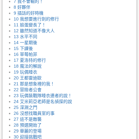
7 我不會輸的！
8 好夥伴
9 插話的好時機
10 我想要進行劍的修行
11 臉蛋變長了！
12 雖然知道不像大人
13 水平不同
14 一星期後
15 下課後
16 草莓帕菲
17 夏洛特的修行
18 魔法的解說
19 玩偶睡衣
20 王都雷迪歐
21 那是想象裡的我！
22 冒險者公會
23 玩偶裝戰隊睡衣連者的說！
24 艾米莉亞老師是名偵探的說
25 深淵之門
26 沒想找職員室的事
27 這不是敵襲
28 預選開始了
29 華麗的登場
30 迎接挑戰吧