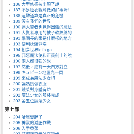
186 大型修德拉出現了說
187 不是睡衣戰隊做的好事喔!
188 這難道算是真正的危機
189 沒有我們的世界
190 連大賢者也覺得困難的魔法
191 大賢者專用的被子軟綿綿的
191 學園長的家是什麼樣的地方
193 便利枕頭登場
194 朝夢世界let's go
195 邪惡魔法使和正義劍士的說
196 兩人都很強的說
197 然後，總有一天四方對立
198 キュピーン地靈光一閃
199 來成為魔法少女吧
200 讓媽媽做衣服
201 蔬菜對身體有益
202 魔法少女的服裝完成
203 第五位魔法少女
第七部
204 哈庫變胖了
205 神獸的減肥作戰
206 入手香蕉