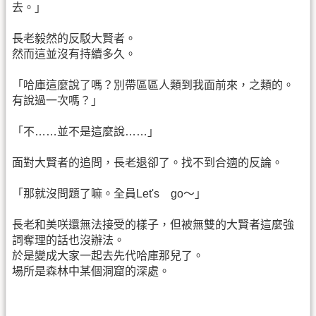
去。」
長老毅然的反駁大賢者。
然而這並沒有持續多久。
「哈庫這麼說了嗎？別帶區區人類到我面前來，之類的。
有說過一次嗎？」
「不……並不是這麼說……」
面對大賢者的追問，長老退卻了。找不到合適的反論。
「那就沒問題了嘛。全員Let's go～」
長老和美咲還無法接受的樣子，但被無雙的大賢者這麼強
詞奪理的話也沒辦法。
於是變成大家一起去先代哈庫那兒了。
場所是森林中某個洞窟的深處。