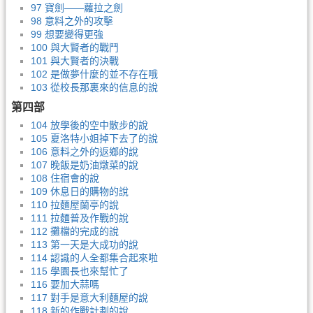
97 寶劍——蘿拉之劍
98 意料之外的攻擊
99 想要變得更強
100 與大賢者的戰鬥
101 與大賢者的決戰
102 是做夢什麼的並不存在哦
103 從校長那裏來的信息的說
第四部
104 放學後的空中散步的說
105 夏洛特小姐掉下去了的說
106 意料之外的返鄉的說
107 晚飯是奶油燉菜的說
108 住宿會的說
109 休息日的購物的說
110 拉麵屋蘭亭的說
111 拉麵普及作戰的說
112 攤檔的完成的說
113 第一天是大成功的說
114 認識的人全都集合起來啦
115 學園長也來幫忙了
116 要加大蒜嗎
117 對手是意大利麵屋的說
118 新的作戰計劃的說