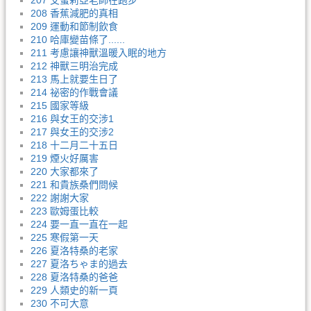
207 艾蜜莉亞老師在跑步
208 香蕉減肥的真相
209 運動和節制飲食
210 哈庫變苗條了......
211 考慮讓神獸溫暖入眠的地方
212 神獸三明治完成
213 馬上就要生日了
214 祕密的作戰會議
215 國家等級
216 與女王的交涉1
217 與女王的交涉2
218 十二月二十五日
219 煙火好厲害
220 大家都來了
221 和貴族桑們問候
222 謝謝大家
223 歐姆蛋比較
224 要一直一直在一起
225 寒假第一天
226 夏洛特桑的老家
227 夏洛ちゃま的過去
228 夏洛特桑的爸爸
229 人類史的新一頁
230 不可大意