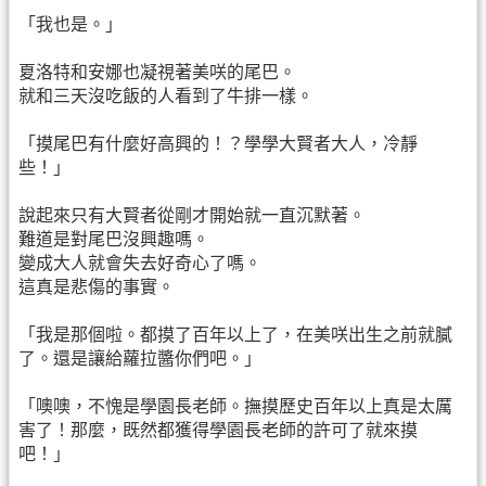
「我也是。」
夏洛特和安娜也凝視著美咲的尾巴。
就和三天沒吃飯的人看到了牛排一樣。
「摸尾巴有什麼好高興的！？學學大賢者大人，冷靜
些！」
說起來只有大賢者從剛才開始就一直沉默著。
難道是對尾巴沒興趣嗎。
變成大人就會失去好奇心了嗎。
這真是悲傷的事實。
「我是那個啦。都摸了百年以上了，在美咲出生之前就膩
了。還是讓給蘿拉醬你們吧。」
「噢噢，不愧是學園長老師。撫摸歷史百年以上真是太厲
害了！那麼，既然都獲得學園長老師的許可了就來摸
吧！」