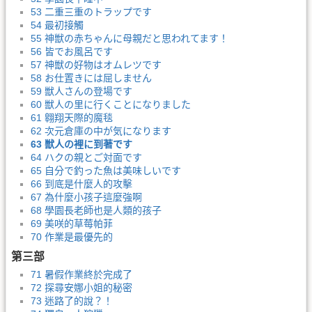
53 二重三重のトラップです
54 最初接觸
55 神獣の赤ちゃんに母親だと思われてます！
56 皆でお風呂です
57 神獣の好物はオムレツです
58 お仕置きには屈しません
59 獣人さんの登場です
60 獣人の里に行くことになりました
61 翱翔天際的魔毯
62 次元倉庫の中が気になります
63 獣人の裡に到著です
64 ハクの親とご対面です
65 自分で釣った魚は美味しいです
66 到底是什麼人的攻擊
67 為什麼小孩子這麼強啊
68 學園長老師也是人類的孩子
69 美咲的草莓帕菲
70 作業是最優先的
第三部
71 暑假作業終於完成了
72 探尋安娜小姐的秘密
73 迷路了的說？！