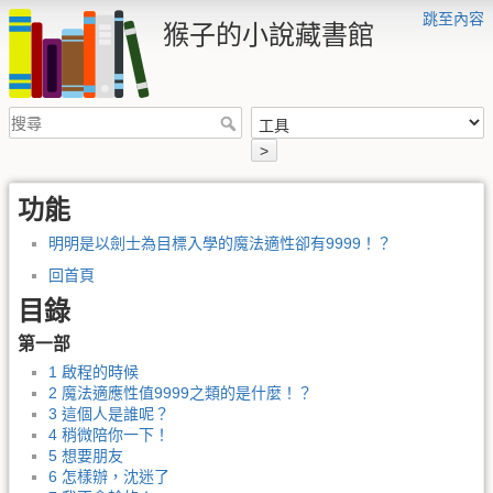
跳至內容
猴子的小說藏書館
>
功能
明明是以劍士為目標入學的魔法適性卻有9999！？
回首頁
目錄
第一部
1 啟程的時候
2 魔法適應性值9999之類的是什麼！？
3 這個人是誰呢？
4 稍微陪你一下！
5 想要朋友
6 怎樣辦，沈迷了