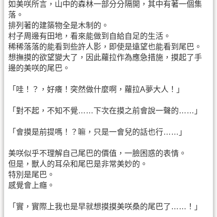
如美咲所言，山中的森林一部分分隔開，其中有著一個集
落。
排列著的建築物全是木制的。
村子周邊有田地，看來能做到自給自足的生活。
稀稀落落的能看到些許人影，即使是遠望也能看到尾巴。
想撫摸的欲望變大了，因此蘿拉作為應急措施，摸起了手
邊的美咲的尾巴。
「哇！？，好癢！突然做什麼啊，蘿拉A夢大人！」
「對不起，不知不覺……下次在摸之前會說一聲的……」
「會摸是前提嗎！？嘛，只是一會兒的話也行……」
美咲似乎不理解自己尾巴的價值，一臉困惑的表情。
但是，獸人的耳朵和尾巴是非常美妙的。
特別是尾巴。
感覺會上癮。
「實，實際上我也是早就想摸摸美咲桑的尾巴了……！」