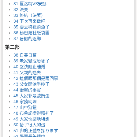
31 夏洛特VS安娜
32 決賽
33 終結（決著）
34 下次再來做吧
35 要去狩獵飛魚了
36 秘密結社紙袋團
37 暑假的返鄉
第二部
38 自暴自棄
39 老家變成廢墟了
40 堅決阻止離婚
41 父親的過去
42 這個跟那個是兩回事
43 父女開始爭吵了
44 衝擊的事實
45 大家都是歐姆蛋
46 家務助理
47 山中狩獵
48 布魯諾變得精神了
49 大家快樂地特訓
50 拾了很大的蛋
51 卵的正體を探ります
52 學園長午睡中