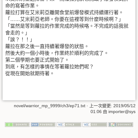
命的寫著作業。
蘿拉打算在艾米莉亞離開食堂前爆發模式持續運行著。
「……艾米莉亞老師。你要在這裡等到什麼時候啊？」
「當然是等到蘿拉的作業完成的時候咯。不完成的話我就
會走的。」
「誒？！！」
蘿拉在那之後一直持續著爆發的狀態。
然後大約一個小時後，作業終於順利的完成了。
第二個學期也要正式開始了。
到底，有怎樣的事情在等著蘿拉她們呢？
從現在開始就期待著。
novel/warrior_mp_9999/ch3/ep71.txt
· 上一次變更:
2019/05/12
01:06
由
importer@sys