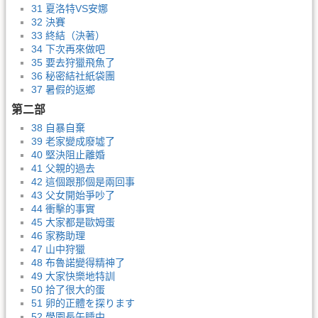
31 夏洛特VS安娜
32 決賽
33 終結（決著）
34 下次再來做吧
35 要去狩獵飛魚了
36 秘密結社紙袋團
37 暑假的返鄉
第二部
38 自暴自棄
39 老家變成廢墟了
40 堅決阻止離婚
41 父親的過去
42 這個跟那個是兩回事
43 父女開始爭吵了
44 衝擊的事實
45 大家都是歐姆蛋
46 家務助理
47 山中狩獵
48 布魯諾變得精神了
49 大家快樂地特訓
50 拾了很大的蛋
51 卵的正體を探ります
52 學園長午睡中