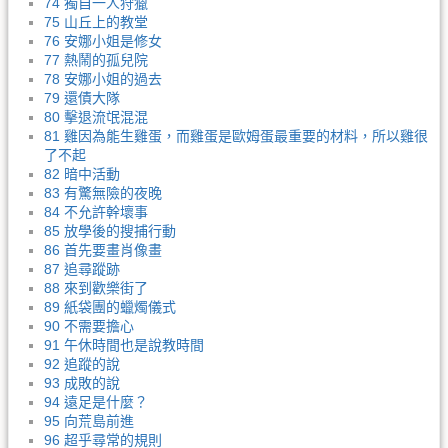
74 獨自一人狩獵
75 山丘上的教堂
76 安娜小姐是修女
77 熱鬧的孤兒院
78 安娜小姐的過去
79 還債大隊
80 擊退流氓混混
81 雞因為能生雞蛋，而雞蛋是歐姆蛋最重要的材料，所以雞很
了不起
82 暗中活動
83 有驚無險的夜晚
84 不允許幹壞事
85 放學後的搜捕行動
86 首先要畫肖像畫
87 追尋蹤跡
88 來到歡樂街了
89 紙袋團的蠟燭儀式
90 不需要擔心
91 午休時間也是說教時間
92 追蹤的說
93 成敗的說
94 遠足是什麼？
95 向荒島前進
96 超乎尋常的規則