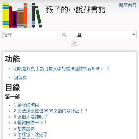
跳至內容
猴子的小說藏書館
>
功能
明明是以劍士為目標入學的魔法適性卻有9999！？
回首頁
目錄
第一部
1 啟程的時候
2 魔法適應性值9999之類的是什麼！？
3 這個人是誰呢？
4 稍微陪你一下！
5 想要朋友
6 怎樣辦，沈迷了