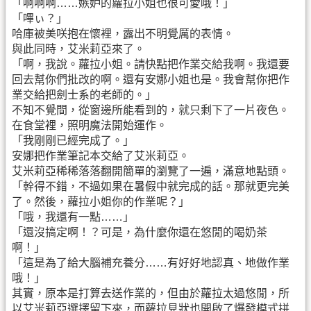
「啊啊啊……嫉妒的蘿拉小姐也很可愛哦！」
「嗶ぃ？」
哈庫被美咲抱在懷裡，露出不明覺厲的表情。
與此同時，艾米莉亞來了。
「啊，我說。蘿拉小姐。請快點把作業交給我啊。我還要
回去幫你們批改的啊。還有安娜小姐也是。我會幫你把作
業交給把劍士系的老師的。」
不知不覺間，從窗邊所能看到的，就只剩下了一片夜色。
在食堂裡，照明魔法開始運作。
「我剛剛已經完成了。」
安娜把作業筆記本交給了艾米莉亞。
艾米莉亞稀稀落落翻開簡單的瀏覽了一遍，滿意地點頭。
「幹得不錯，不過如果在暑假中就完成的話。那就更完美
了。然後，蘿拉小姐你的作業呢？」
「哦，我還有一點……」
「還沒搞定啊！？可是，為什麼你還在悠閒的喝奶茶
啊！」
「這是為了給大腦補充養分……有好好地認真、地做作業
哦！」
其實，原本是打算去送作業的，但由於蘿拉太過悠閒，所
以艾米莉亞選擇留下來，而蘿拉見狀也開啟了爆發模式拼