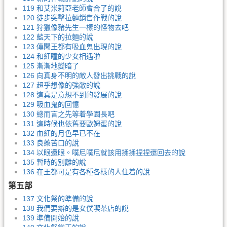
119 和艾米莉亞老師會合了的說
120 徒步突擊拉麵銷售作戰的說
121 狩獵像豬先生一樣的怪物去吧
122 藍天下的拉麵的說
123 傳聞王都有吸血鬼出現的說
124 和紅瞳的少女相遇啦
125 漸漸地變暗了
126 向真身不明的敵人發出挑戰的說
127 超乎想像的強敵的說
128 這真是意想不到的發展的說
129 吸血鬼的回憶
130 總而言之先等着學園長吧
131 這時候也依舊要歐姆蛋的說
132 血紅的月色早已不在
133 良藥苦口的說
134 以眼還眼。噗尼噗尼就該用揉揉捏捏還回去的說
135 暫時的別離的說
136 在王都可是有各種各樣的人住着的說
第五部
137 文化祭的準備的說
138 我們要辦的是女僕喫茶店的說
139 準備開始的說