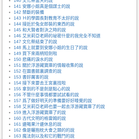
140 文化祭當天的說
141 安娜小姐真是個謀士的說
142 禁斷的裝備
143 Ｈ的學園長對教育不太好的說
144 接近於兔女郎裝的東西的說
145 和大賢者對決之時的說
146 艾米莉亞老師的祕密什麼的我完全不知道
147 文化祭結束了的說
148 馬上就要到安娜小姐的生日了的說
149 買下來兩柄短劍啦
150 悲痛的淚水的說
151 關於浮游藏寶庫的情報收集的說
152 在圖書館裏調查的說
153 書好厲害的說
154 接下來要去王宮裏找啦
155 拿到的不是劍是點心的說
156 不管什麼事情都要試試看的說
157 爲了做好明天的準備要好好睡覺的說
158 艾米莉亞老師也要一起去浮游藏寶庫了的說
159 進入浮游藏寶庫了的說
160 古代文明的格雷姆的說
161 邊喝果汁邊休息的說
162 像是曬抱枕大會之類的的說
163 魔法劍以及和它的戰鬥的說