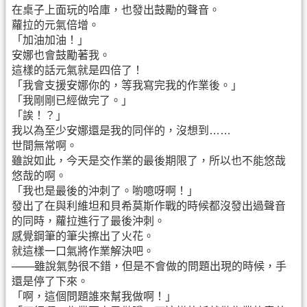
在桌子上面玩的哈庫，也發出鼓勵的聲音。
蘿拉的元氣倍增。
「加油加油！」
安娜也會鼓勵著我。
這樣的話元氣就是四倍了！
「我會支援安娜你的，等我寫完我的作業後。」
「我剛剛已經做完了。」
「誒！？」
我以為至少安娜還是我的同伴的，沒想到……
世間無常啊。
雖說如此，今天是交作業的最後期限了，所以也不能悠哉
悠哉的啊。
「我也是最後的沖刺了。喲噫呀啊！」
發出了在與利維坦和貝希莫斯作戰的時候都沒發出過聲音
的同時，蘿拉進行了最後沖刺。
感覺鋼筆的筆尖擦出了火花。
就這樣一口氣將作業解決吧。
───雖說氣勢很不錯，但是不會做的問題出現的時候，手
還是停了下來。
「啊，這個問題誰來幫我做啊！」