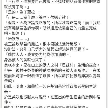
「不行啊，作業要自己做哦，不這樣的話就做作業的意義
就沒有了啊。」
「是的。為了蘿拉！」
「可是……說什麼正論啊，很過分誒！」
「但是、因為正論是正確的，所以才是正論啊！而且我也
沒有義務要告訴你啊，所以還是依靠自己的力量去完成
吧。加油！」
「唔誒誒……」
被正論攻擊著的蘿拉，根本沒辦法進行反駁。
沒辦法，只能自己努力的試著去解決這個問題了。
「蘿拉大人，我會努力的為你加油的。」
身為獸人的美咲也來了。
美咲本來，是在山上的獸人之村「奧茲村」生活的巫女。
但是，被村子祭奠的神獸哈庫的的蛋被大雨所沖走，在破
殼而出時第一眼看到了蘿拉，所以蘿拉便被哈庫誤以為是
母親。
因此，哈庫，和蘿拉一起在基爾朵雷雅冒險者學園生活
著。
於是美咲也從獸人村離開，在空出的學生宿舍的房間中居
住。
雖說目的是哈庫，不過，哈庫基本只會粘著蘿拉。