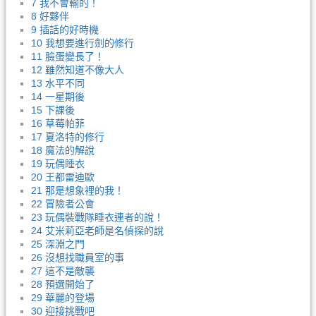
7 我不會輸的！
8 好夥伴
9 插話的好時機
10 我想要進行劍的修行
11 臉蛋變長了！
12 雖然知道不像大人
13 水平不同
14 一星期後
15 下課後
16 草莓帕菲
17 夏洛特的修行
18 魔法的解說
19 玩偶睡衣
20 王都雷迪歐
21 那是想象裡的我！
22 冒險者公會
23 玩偶裝戰隊睡衣連者的說！
24 艾米莉亞老師是名偵探的說
25 深淵之門
26 沒想找職員室的事
27 這不是敵襲
28 預選開始了
29 華麗的登場
30 迎接挑戰吧