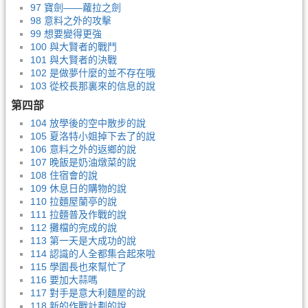
97 寶劍——蘿拉之劍
98 意料之外的攻擊
99 想要變得更強
100 與大賢者的戰鬥
101 與大賢者的決戰
102 是做夢什麼的並不存在哦
103 從校長那裏來的信息的說
第四部
104 放學後的空中散步的說
105 夏洛特小姐掉下去了的說
106 意料之外的返鄉的說
107 晚飯是奶油燉菜的說
108 住宿會的說
109 休息日的購物的說
110 拉麵屋蘭亭的說
111 拉麵普及作戰的說
112 攤檔的完成的說
113 第一天是大成功的說
114 認識的人全都集合起來啦
115 學園長也來幫忙了
116 要加大蒜嗎
117 對手是意大利麵屋的說
118 新的作戰計劃的說