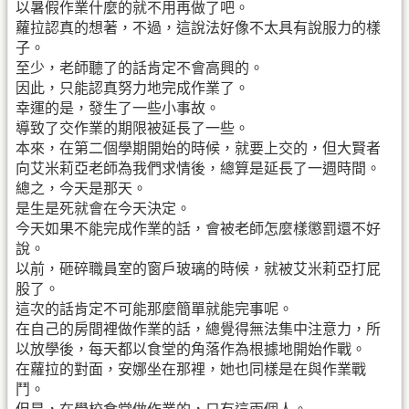
以暑假作業什麼的就不用再做了吧。
蘿拉認真的想著，不過，這說法好像不太具有說服力的樣
子。
至少，老師聽了的話肯定不會高興的。
因此，只能認真努力地完成作業了。
幸運的是，發生了一些小事故。
導致了交作業的期限被延長了一些。
本來，在第二個學期開始的時候，就要上交的，但大賢者
向艾米莉亞老師為我們求情後，總算是延長了一週時間。
總之，今天是那天。
是生是死就會在今天決定。
今天如果不能完成作業的話，會被老師怎麼樣懲罰還不好
說。
以前，砸碎職員室的窗戶玻璃的時候，就被艾米莉亞打屁
股了。
這次的話肯定不可能那麼簡單就能完事呢。
在自己的房間裡做作業的話，總覺得無法集中注意力，所
以放學後，每天都以食堂的角落作為根據地開始作戰。
在蘿拉的對面，安娜坐在那裡，她也同樣是在與作業戰
鬥。