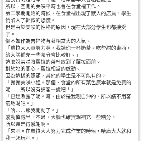
所以，空閒的美咲平時也會在食堂裡工作。
第二學期開始的時候，在食堂裡出現了獸人的店員，學生
們陷入了輕微的恐慌。
但是由於美咲的性格的原因，現在大部分學生也都接受
了。
倒不如作為吉祥物有著相當大的人氣。
「蘿拉大人真努力啊，我請你一杯奶茶。吃些甜的東西，
給大腦補充一些養分會比較好。」
這麼說美咲將蘿拉的茶杯放到了蘿拉面前。
對於她的關心，蘿拉相當的感動。
因為這樣的照顧，其他的學生是不可能有的。
「謝謝美咲小姐。那個，食堂的所有菜色原本就是免費的
呢……所以沒有請客一說吧！」
「已經敗露了呢。嘛，由於是我親自沖的，所以請不用客
氣地喝吧。」
「哈……那我開動了。」
感動值減半，不過，大腦也確實想補充一些糖分。
所以還是得感謝啊。
「來吧。在蘿拉大人努力完成作業的時候，哈庫大人就和
我一起玩吧。」