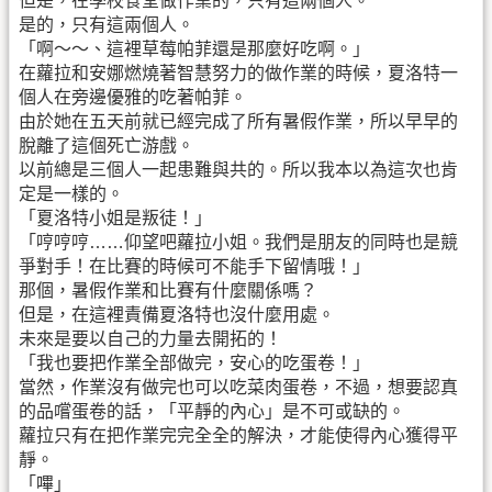
但是，在學校食堂做作業的，只有這兩個人。
是的，只有這兩個人。
「啊～～、這裡草莓帕菲還是那麼好吃啊。」
在蘿拉和安娜燃燒著智慧努力的做作業的時候，夏洛特一
個人在旁邊優雅的吃著帕菲。
由於她在五天前就已經完成了所有暑假作業，所以早早的
脫離了這個死亡游戲。
以前總是三個人一起患難與共的。所以我本以為這次也肯
定是一樣的。
「夏洛特小姐是叛徒！」
「哼哼哼……仰望吧蘿拉小姐。我們是朋友的同時也是競
爭對手！在比賽的時候可不能手下留情哦！」
那個，暑假作業和比賽有什麼關係嗎？
但是，在這裡責備夏洛特也沒什麼用處。
未來是要以自己的力量去開拓的！
「我也要把作業全部做完，安心的吃蛋卷！」
當然，作業沒有做完也可以吃菜肉蛋卷，不過，想要認真
的品嚐蛋卷的話，「平靜的內心」是不可或缺的。
蘿拉只有在把作業完完全全的解決，才能使得內心獲得平
靜。
「嗶」