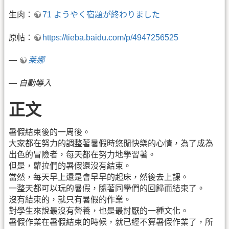
生肉：
71 ようやく宿題が終わりました
原帖：
https://tieba.baidu.com/p/4947256525
—
莱娜
—
自動導入
正文
暑假結束後的一周後。
大家都在努力的調整著暑假時悠閒快樂的心情，為了成為
出色的冒險者，每天都在努力地學習著。
但是，蘿拉們的暑假還沒有結束。
當然，每天早上還是會早早的起床，然後去上課。
一整天都可以玩的暑假，隨著同學們的回歸而結束了。
沒有結束的，就只有暑假的作業。
對學生來說最沒有營養，也是最討厭的一種文化。
暑假作業在暑假結束的時候，就已經不算暑假作業了，所