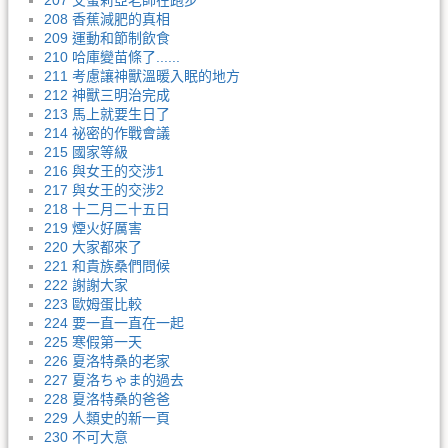
207 艾蜜莉亞老師在跑步
208 香蕉減肥的真相
209 運動和節制飲食
210 哈庫變苗條了......
211 考慮讓神獸溫暖入眠的地方
212 神獸三明治完成
213 馬上就要生日了
214 祕密的作戰會議
215 國家等級
216 與女王的交涉1
217 與女王的交涉2
218 十二月二十五日
219 煙火好厲害
220 大家都來了
221 和貴族桑們問候
222 謝謝大家
223 歐姆蛋比較
224 要一直一直在一起
225 寒假第一天
226 夏洛特桑的老家
227 夏洛ちゃま的過去
228 夏洛特桑的爸爸
229 人類史的新一頁
230 不可大意