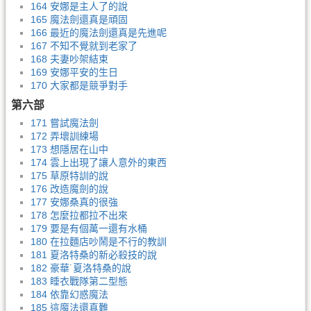
164 安娜是主人了的說
165 魔法劍還真是頑固
166 最近的魔法劍還真是先進呢
167 不知不覺就到老家了
168 夫妻吵架結束
169 安娜平安的生日
170 大家都是競爭對手
第六部
171 嘗試魔法劍
172 弄壞訓練場
173 想隱居在山中
174 雲上出現了讓人意外的東西
175 草原特訓的說
176 改造魔劍的說
177 安娜桑真的很強
178 怎麼拉都拉不出來
179 要是有個萬一還有水桶
180 在拉麵店吵鬧是不行的教訓
181 夏洛特桑的新必殺技的說
182 豪華˙夏洛特桑的說
183 睡衣戰隊第二型態
184 依靠幻惑魔法
185 這魔法還真難