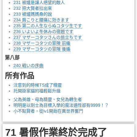
231 被爐是讓人絕望的敵人
232 把大賢者拉出來
233 被爐媽媽桑的說
234 肩こりと腰痛に効きます
235 第二の人生ならぬコタツ生です
236 いよいよ冬休みの宿題です
237 マザーコタツさんの旅立ちです
238 マザーコタツの冒険 前編
239 マザーコタツの冒険 後編
第八部
240 戦いの序曲
所有作品
注意到的時候TS成了精靈
托開掛家貓的福輕鬆升級
父為英雄、母為精靈、女兒為轉生者
明明是以劍士為目標入學的魔法適性卻有9999！？
小不點賢者，從lv1開始在異世界奮鬥
71 暑假作業終於完成了