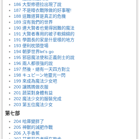
186 大型修德拉出現了說
187 不是睡衣戰隊做的好事喔!
188 這難道算是真正的危機
189 沒有我們的世界
190 連大賢者也覺得困難的魔法
191 大賢者專用的被子軟綿綿的
191 學園長的家是什麼樣的地方
193 便利枕頭登場
194 朝夢世界let's go
195 邪惡魔法使和正義劍士的說
196 兩人都很強的說
197 然後，總有一天四方對立
198 キュピーン地靈光一閃
199 來成為魔法少女吧
200 讓媽媽做衣服
201 蔬菜對身體有益
202 魔法少女的服裝完成
203 第五位魔法少女
第七部
204 哈庫變胖了
205 神獸的減肥作戰
206 入手香蕉