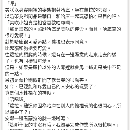
「嗶」
美咲以身穿圍裙的姿態抱著哈庫，坐在蘿拉的旁邊。
以奶茶為慰問品是藉口，和哈庫一起玩恐怕才是目的吧。
「美咲小姐真是相當喜歡哈庫啊。」
「那是當然的。照顧哈庫是美咲的使命。而且，哈庫真的
很可愛啊！」
對於哈庫很可愛這點，蘿拉也表示同意。
比起貓和狗還要可愛。
往蘿拉的頭爬的時候，還有在一邊隨意的走來走去的樣
子，也有同樣很可愛。
但是，如果是蘿拉以外的人靠近就會馬上逃走是美中不足
的一點。
最初是蘿拉稍微離開了就會哭的很厲害。
如今，已經能和疼愛自己的人安心的玩耍了。
真是個水性楊花的神獸。
「唔嗯嗯」
「蘿拉。難道你因為哈庫在別人的懷裡玩的也很開心，所
以嫉妒了？」
安娜一邊看蘿拉的臉一邊嘟噥。
「嫉妒什麼的才沒有哦。我還要完成作業所以很忙啊。」