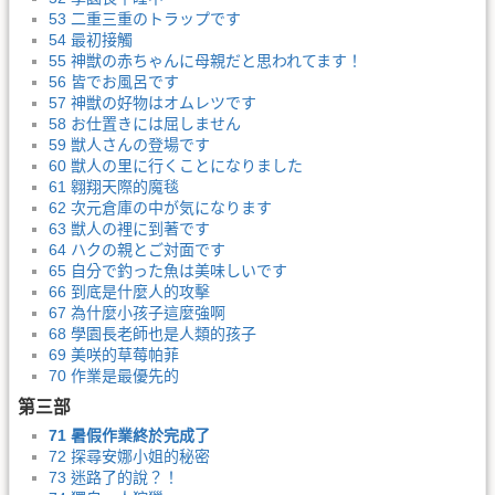
53 二重三重のトラップです
54 最初接觸
55 神獣の赤ちゃんに母親だと思われてます！
56 皆でお風呂です
57 神獣の好物はオムレツです
58 お仕置きには屈しません
59 獣人さんの登場です
60 獣人の里に行くことになりました
61 翱翔天際的魔毯
62 次元倉庫の中が気になります
63 獣人の裡に到著です
64 ハクの親とご対面です
65 自分で釣った魚は美味しいです
66 到底是什麼人的攻擊
67 為什麼小孩子這麼強啊
68 學園長老師也是人類的孩子
69 美咲的草莓帕菲
70 作業是最優先的
第三部
71 暑假作業終於完成了
72 探尋安娜小姐的秘密
73 迷路了的說？！