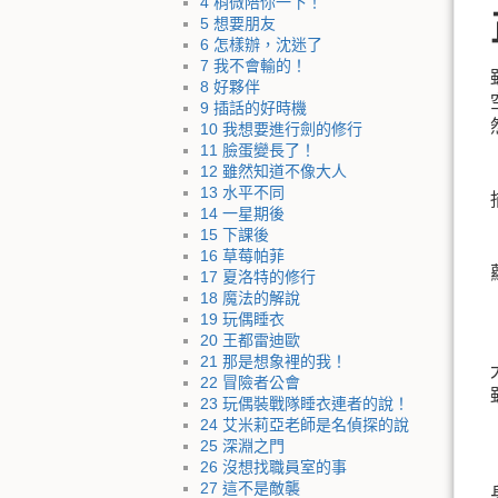
4 稍微陪你一下！
5 想要朋友
6 怎樣辦，沈迷了
7 我不會輸的！
8 好夥伴
9 插話的好時機
10 我想要進行劍的修行
11 臉蛋變長了！
12 雖然知道不像大人
13 水平不同
14 一星期後
15 下課後
16 草莓帕菲
17 夏洛特的修行
18 魔法的解說
19 玩偶睡衣
20 王都雷迪歐
21 那是想象裡的我！
22 冒險者公會
23 玩偶裝戰隊睡衣連者的說！
24 艾米莉亞老師是名偵探的說
25 深淵之門
26 沒想找職員室的事
27 這不是敵襲