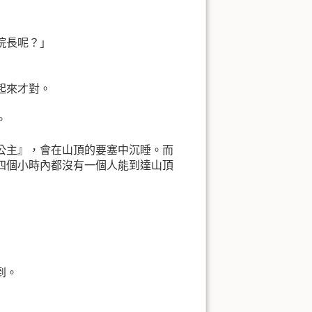
院長呢？」
起來才對。
。
公主』，會在山頂的要塞中沉睡。而
四個小時內都沒有一個人能到達山頂
到。