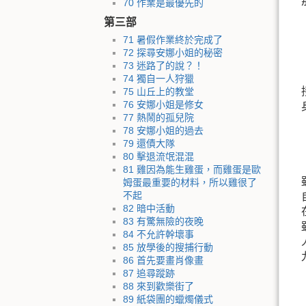
70 作業是最優先的
第三部
71 暑假作業終於完成了
72 探尋安娜小姐的秘密
73 迷路了的說？！
74 獨自一人狩獵
75 山丘上的教堂
76 安娜小姐是修女
77 熱鬧的孤兒院
78 安娜小姐的過去
79 還債大隊
80 擊退流氓混混
81 雞因為能生雞蛋，而雞蛋是歐
姆蛋最重要的材料，所以雞很了
不起
82 暗中活動
83 有驚無險的夜晚
84 不允許幹壞事
85 放學後的搜捕行動
86 首先要畫肖像畫
87 追尋蹤跡
88 來到歡樂街了
89 紙袋團的蠟燭儀式