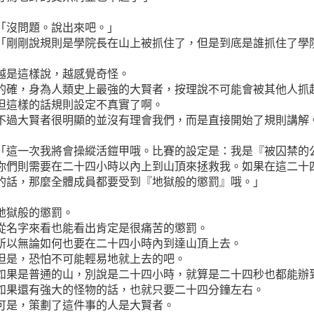
「沒問題。說出來吧。」
「剛剛說規則是學院長在山上被抓住了，但是到底是誰抓住了學
越是這樣說，越感覺奇怪。
的確，身為人類史上最強的大賢者，按理說不可能會被其他人抓
但這樣的話規則設定不真實了啊。
不過大賢者很明顯的並沒有理會我們，而是直接開始了規則講解
「這一次我將會操縱活鎧甲哦。比賽的設定是：我是『被囚禁的
你們則需要在二十四小時以內上到山頂來拯救我。如果在這二十
的話，那麼全體成員都要受到『地獄般的懲罰』哦。」
地獄般的懲罰。
從名字來看也能看出肯定是很痛苦的懲罰。
所以無論如何也要在二十四小時內到達山頂上去。
但是，恐怕不可能輕易地就上去的吧。
如果是普通的山，別說是二十四小時，就算是二十四秒也都能辦
如果還有強大的怪物的話，也就只要二十四分鐘左右。
可是，策劃了這件事的人是大賢者。