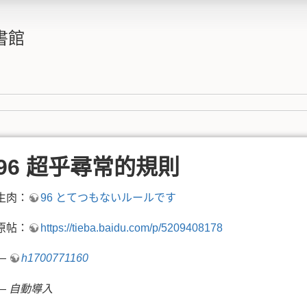
書館
96 超乎尋常的規則
生肉：
96 とてつもないルールです
原帖：
https://tieba.baidu.com/p/5209408178
—
h1700771160
—
自動導入