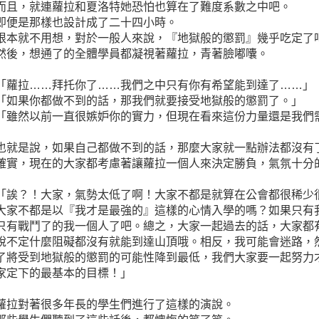
而且，就連蘿拉和夏洛特她恐怕也算在了難度系數之中吧。
即便是那樣也設計成了二十四小時。
根本就不用想，對於一般人來說，『地獄般的懲罰』幾乎吃定了
然後，想通了的全體學員都凝視著蘿拉，青著臉嘟囔。
「蘿拉……拜托你了……我們之中只有你有希望能到達了……」
「如果你都做不到的話，那我們就要接受地獄般的懲罰了。」
「雖然以前一直很嫉妒你的實力，但現在看來這份力量還是我們
也就是說，如果自己都做不到的話，那麼大家就一點辦法都沒有
確實，現在的大家都考慮著讓蘿拉一個人來決定勝負，氣氛十分
「誒？！大家，氣勢太低了啊！大家不都是就算在公會都很稀少
大家不都是以『我才是最強的』這樣的心情入學的嗎？如果只有
只有戰鬥了的我一個人了吧。總之，大家一起過去的話，大家都
說不定什麼阻礙都沒有就能到達山頂哦。相反，我可能會迷路，
了將受到地獄般的懲罰的可能性降到最低，我們大家要一起努力
家定下的最基本的目標！」
蘿拉對著很多年長的學生們進行了這樣的演說。