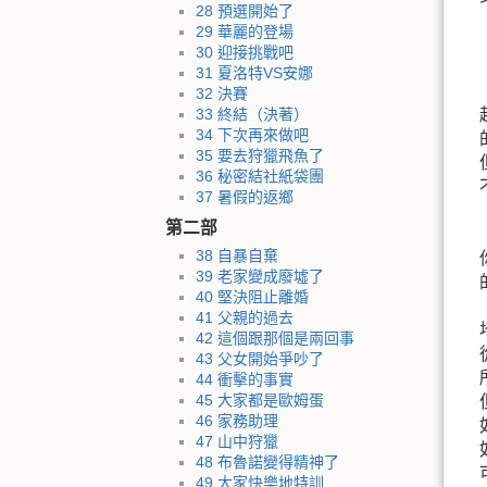
28 預選開始了
29 華麗的登場
30 迎接挑戰吧
31 夏洛特VS安娜
32 決賽
33 終結（決著）
34 下次再來做吧
35 要去狩獵飛魚了
36 秘密結社紙袋團
37 暑假的返鄉
第二部
38 自暴自棄
39 老家變成廢墟了
40 堅決阻止離婚
41 父親的過去
42 這個跟那個是兩回事
43 父女開始爭吵了
44 衝擊的事實
45 大家都是歐姆蛋
46 家務助理
47 山中狩獵
48 布魯諾變得精神了
49 大家快樂地特訓