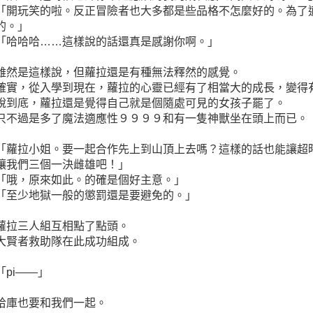
「開玩笑的啦。反正冒險者也大多都是些品格不怎麼好的。為了
的。」
「哈哈哈……這樣說的話還真是感謝你啊。」
雖然是這樣說，但蘿拉還是有種無法釋然的感覺。
確實，從入學到現在，蘿拉的心靈已經有了相當大的成長，變得
說到底，蘿拉還是覺得自己就是個隨處可見的女孩子罷了。
只不過是多了魔法適應性９９９９和有一隻神獸坐在頭上而已。
「蘿拉小姐。要一起合作先上到山頂上去嗎？這樣的話也能讓超
讓我們三個一決雌雄吧！」
「哦，原來如此。的確是個好主意。」
「至少地獄一般的懲罰還是要避免的。」
蘿拉三人組互相點了點頭。
大賢者救助隊在此成功組成。
「pi——」
哈庫也要和我們一起。