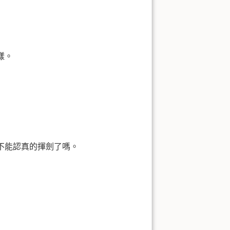
樣。
不能認真的揮劍了嗎。