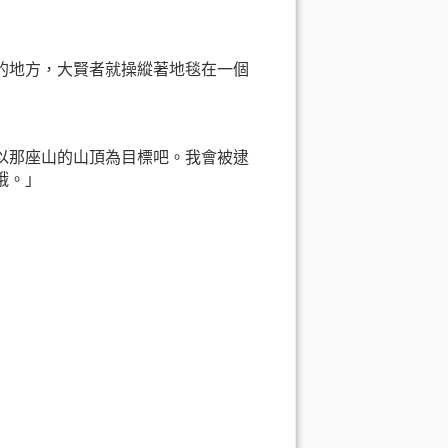
的地方，大賢者就操縱著地毯在一個
以那座山的山頂為目標吧。我會被逮
哦。」