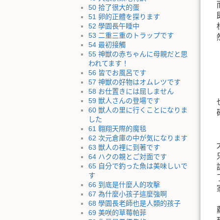
50 拾了很大的蛋
51 卵的正體を探ります
52 學園長午睡中
53 二重三重のトラップです
54 最初接觸
55 神獣の赤ちゃんに母親だと思
われてます！
56 皆でお風呂です
57 神獣の好物はオムレツです
58 お仕置きには屈しません
59 獣人さんの登場です
60 獣人の里に行くことになりま
した
61 翱翔天際的魔毯
62 次元倉庫の中が気になります
63 獣人の裡に到著です
64 ハクの親とご対面です
65 自分で釣った魚は美味しいで
す
66 到底是什麼人的攻擊
67 為什麼小孩子這麼強啊
68 學園長老師也是人類的孩子
69 美咲的草莓帕菲