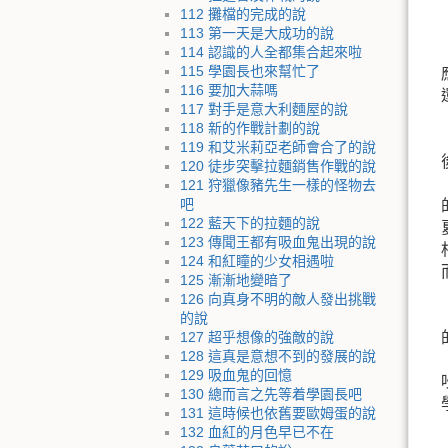
112 攤檔的完成的說
113 第一天是大成功的說
114 認識的人全都集合起來啦
115 學園長也來幫忙了
116 要加大蒜嗎
117 對手是意大利麵屋的說
118 新的作戰計劃的說
119 和艾米莉亞老師會合了的說
120 徒步突擊拉麵銷售作戰的說
121 狩獵像豬先生一樣的怪物去
吧
122 藍天下的拉麵的說
123 傳聞王都有吸血鬼出現的說
124 和紅瞳的少女相遇啦
125 漸漸地變暗了
126 向真身不明的敵人發出挑戰
的說
127 超乎想像的強敵的說
128 這真是意想不到的發展的說
129 吸血鬼的回憶
130 總而言之先等着學園長吧
131 這時候也依舊要歐姆蛋的說
132 血紅的月色早已不在