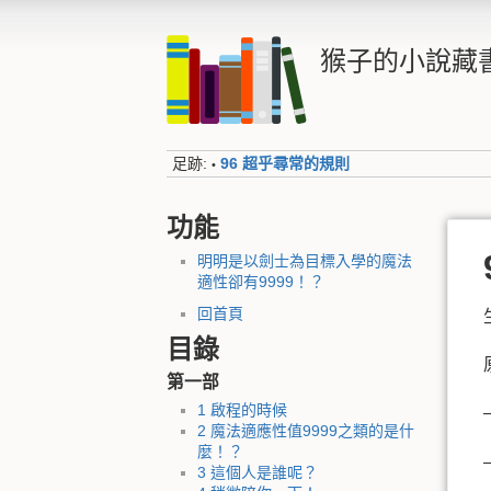
猴子的小說藏
足跡:
96 超乎尋常的規則
•
功能
明明是以劍士為目標入學的魔法
適性卻有9999！？
回首頁
目錄
第一部
1 啟程的時候
2 魔法適應性值9999之類的是什
麼！？
3 這個人是誰呢？