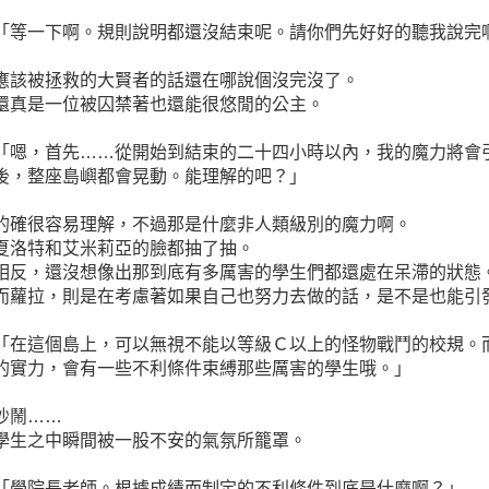
「等一下啊。規則說明都還沒結束呢。請你們先好好的聽我說完
應該被拯救的大賢者的話還在哪說個沒完沒了。
還真是一位被囚禁著也還能很悠閒的公主。
「嗯，首先……從開始到結束的二十四小時以內，我的魔力將會
後，整座島嶼都會晃動。能理解的吧？」
的確很容易理解，不過那是什麼非人類級別的魔力啊。
夏洛特和艾米莉亞的臉都抽了抽。
相反，還沒想像出那到底有多厲害的學生們都還處在呆滯的狀態
而蘿拉，則是在考慮著如果自己也努力去做的話，是不是也能引
「在這個島上，可以無視不能以等級Ｃ以上的怪物戰鬥的校規。
的實力，會有一些不利條件束縛那些厲害的學生哦。」
吵鬧……
學生之中瞬間被一股不安的氣氛所籠罩。
「學院長老師。根據成績而制定的不利條件到底是什麼啊？」