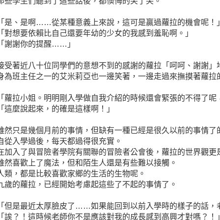
那些學生們聽到了這些話後，都懊悔的笑了笑。
「是、是啊……從某種意義上來說，這可是贏過蘿拉的機會呢！
「對想要依賴比自己還要年幼的少女的我感到羞恥啊。」
「謝謝你的提醒……」
接受著近八十位同學們的意想不到的感謝的蘿拉「呵呵、謝謝」
身為班主任之一的艾米莉亞也一邊笑著，一邊走過來撫摸著蘿拉
「蘿拉小姐。明明剛入學做自我介紹的時候還會緊張的不得了呢
「這麼說起來，的確是這樣啊！」
雖然只是幾個月前的事情，但缺有一種已經是很久以前的事情了
自從入學過後，每天都過得很充實。
在加入了與冒險者學院有關聯的冒險者公會後，蘿拉的世界觀更
雖然喜歡上了魔法，但和陌生人還是有些難以接觸。
人類，都是比較喜歡家鄉的生活的生物呢。
九歲的蘿拉，已經開始考慮起這些了不起的事情了。
「但是最近太厚臉皮了……如果能回到以前入學時的樣子的話，
「誒？！這時候老師你不是應該對我的成長感到高興才對嗎？！