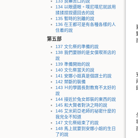
133 良藥苦口的說
134 以眼還眼。噗尼噗尼就該用
揉揉捏捏還回去的說
135 暫時的別離的說
136 在王都可是有各種各樣的人
住着的說
第五部
137 文化祭的準備的說
138 我們要辦的是女僕喫茶店的
說
139 準備開始的說
140 文化祭當天的說
141 安娜小姐真是個謀士的說
142 禁斷的裝備
143 Ｈ的學園長對教育不太好的
說
144 接近於兔女郎裝的東西的說
145 和大賢者對決之時的說
146 艾米莉亞老師的祕密什麼的
我完全不知道
147 文化祭結束了的說
148 馬上就要到安娜小姐的生日
了的說