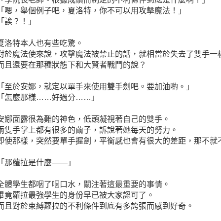
「嗯，舉個例子吧，夏洛特，你不可以用攻擊魔法！」
「誒？！」
夏洛特本人也有些吃驚。
對於魔法使來說，攻擊魔法被禁止的話，就相當於失去了雙手一
而且還要在那種狀態下和大賢者戰鬥的說？
「至於安娜，就定以單手來使用雙手劍吧。要加油喲。」
「怎麼那樣……好過分……」
安娜面露很為難的神色，低頭凝視著自己的雙手。
兩隻手掌上都有很多的繭子，訴說著她每天的努力。
即使那樣，突然要單手握劍，平衡感也會有很大的差距，那不就
「那蘿拉是什麼——」
全體學生都咽了咽口水，關注著這最重要的事情。
畢竟蘿拉最強學生的身份早已被大家認可了。
而且對於束縛蘿拉的不利條件到底有多誇張而感到好奇。