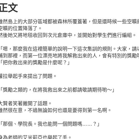
正文
雖然島上的大部分區域都被森林所覆蓋著，但是還時候一些空曠
空曠的位置降落了。
然後她又將地毯收回到次元倉庫中，並開始對學生們進行編組。
「嗯，那麼我在這裡簡單的說明一下這次集訓的規則。大家，請
捕到那裡，而第一位漂亮地將我解救出來的人，會有特別的獎勵
「把你救出來的獎勵是什麼呢？」
蘿拉舉起手來提出了問題。
「獎勵之類的，在將我救出來之前都請敬請期待喲～」
大賢者笑著撇開了話題。
雖然很在意，不過無論如何也還是要得到第一名啊。
「那個、學院長。我也能問一個問題嗎……？」
身為老師的艾米莉亞也舉起了手。