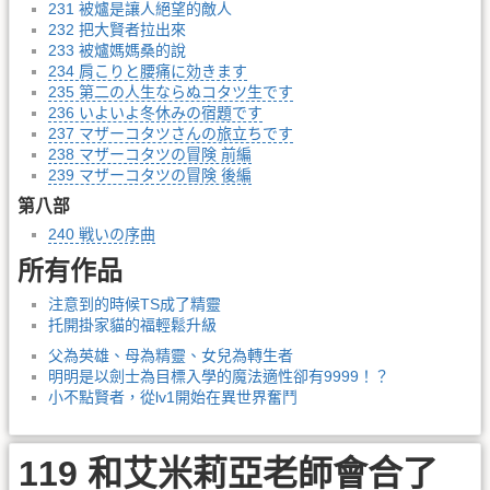
231 被爐是讓人絕望的敵人
232 把大賢者拉出來
233 被爐媽媽桑的說
234 肩こりと腰痛に効きます
235 第二の人生ならぬコタツ生です
236 いよいよ冬休みの宿題です
237 マザーコタツさんの旅立ちです
238 マザーコタツの冒険 前編
239 マザーコタツの冒険 後編
第八部
240 戦いの序曲
所有作品
注意到的時候TS成了精靈
托開掛家貓的福輕鬆升級
父為英雄、母為精靈、女兒為轉生者
明明是以劍士為目標入學的魔法適性卻有9999！？
小不點賢者，從lv1開始在異世界奮鬥
119 和艾米莉亞老師會合了