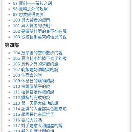
97 寶劍——蘿拉之劍
98 意料之外的攻擊
99 想要變得更強
100 與大賢者的戰鬥
101 與大賢者的決戰
102 是做夢什麼的並不存在哦
103 從校長那裏來的信息的說
第四部
104 放學後的空中散步的說
105 夏洛特小姐掉下去了的說
106 意料之外的返鄉的說
107 晚飯是奶油燉菜的說
108 住宿會的說
109 休息日的購物的說
110 拉麵屋蘭亭的說
111 拉麵普及作戰的說
112 攤檔的完成的說
113 第一天是大成功的說
114 認識的人全都集合起來啦
115 學園長也來幫忙了
116 要加大蒜嗎
117 對手是意大利麵屋的說
118 新的作戰計劃的說