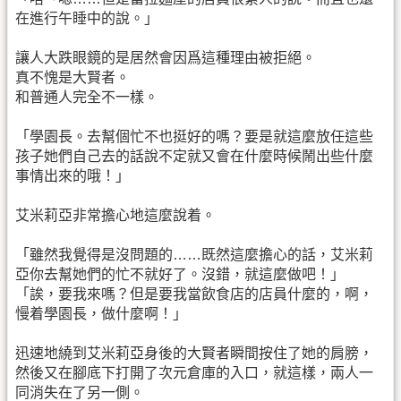
在進行午睡中的說。」
讓人大跌眼鏡的是居然會因爲這種理由被拒絕。
真不愧是大賢者。
和普通人完全不一樣。
「學園長。去幫個忙不也挺好的嗎？要是就這麼放任這些
孩子她們自己去的話說不定就又會在什麼時候鬧出些什麼
事情出來的哦！」
艾米莉亞非常擔心地這麼說着。
「雖然我覺得是沒問題的……既然這麼擔心的話，艾米莉
亞你去幫她們的忙不就好了。沒錯，就這麼做吧！」
「誒，要我來嗎？但是要我當飲食店的店員什麼的，啊，
慢着學園長，做什麼啊！」
迅速地繞到艾米莉亞身後的大賢者瞬間按住了她的肩膀，
然後又在腳底下打開了次元倉庫的入口，就這樣，兩人一
同消失在了另一側。