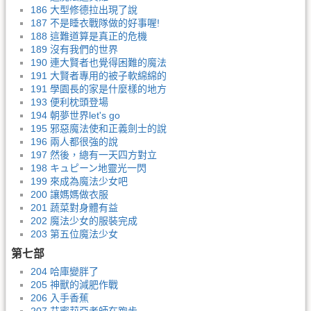
186 大型修德拉出現了說
187 不是睡衣戰隊做的好事喔!
188 這難道算是真正的危機
189 沒有我們的世界
190 連大賢者也覺得困難的魔法
191 大賢者專用的被子軟綿綿的
191 學園長的家是什麼樣的地方
193 便利枕頭登場
194 朝夢世界let's go
195 邪惡魔法使和正義劍士的說
196 兩人都很強的說
197 然後，總有一天四方對立
198 キュピーン地靈光一閃
199 來成為魔法少女吧
200 讓媽媽做衣服
201 蔬菜對身體有益
202 魔法少女的服裝完成
203 第五位魔法少女
第七部
204 哈庫變胖了
205 神獸的減肥作戰
206 入手香蕉