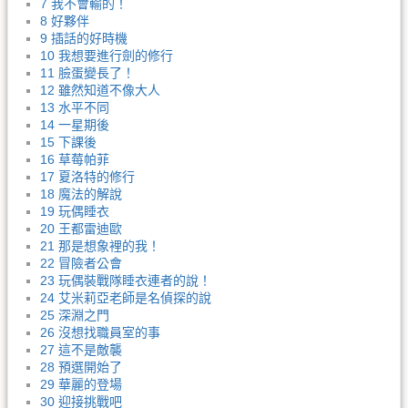
7 我不會輸的！
8 好夥伴
9 插話的好時機
10 我想要進行劍的修行
11 臉蛋變長了！
12 雖然知道不像大人
13 水平不同
14 一星期後
15 下課後
16 草莓帕菲
17 夏洛特的修行
18 魔法的解說
19 玩偶睡衣
20 王都雷迪歐
21 那是想象裡的我！
22 冒險者公會
23 玩偶裝戰隊睡衣連者的說！
24 艾米莉亞老師是名偵探的說
25 深淵之門
26 沒想找職員室的事
27 這不是敵襲
28 預選開始了
29 華麗的登場
30 迎接挑戰吧