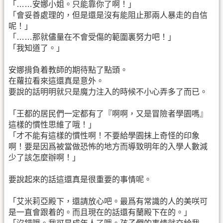
「……安娜小姐。只能靠你了啊！」
「會妥善處理的，但是還是沒有能阻止那兩人暴走的自信
呢！」
「……那就儘量在不會受傷的範圍裏努力吧！」
「我知道了。」
安娜揹負着教師的期待點了點頭。
在蘿拉看來這還真是意外。
要說的話明明就只是魔力注入的時候不小心弄多了而已。
「王都的居民們一定都有了『啊啊，又是冒險者學園嗎』
這樣的慣性思維了哦！」
「才不能有這樣的慣性啊！不要給學園抹上奇怪的印象
啊！要是因爲被當做恐怖的地方而導致明年的入學人數減
少了該怎麼辦啊！」
要說起來的話這還真是很重要的事情呢。
「艾米莉亞殿下，還請放心吧。最爲有常識的人的美咲可
是一直會跟着的。而且現在的話還有蘭殿下在的。」