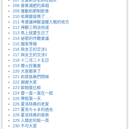
207 艾蜜莉亞老師在跑步
208 香蕉減肥的真相
209 運動和節制飲食
210 哈庫變苗條了......
211 考慮讓神獸溫暖入眠的地方
212 神獸三明治完成
213 馬上就要生日了
214 祕密的作戰會議
215 國家等級
216 與女王的交涉1
217 與女王的交涉2
218 十二月二十五日
219 煙火好厲害
220 大家都來了
221 和貴族桑們問候
222 謝謝大家
223 歐姆蛋比較
224 要一直一直在一起
225 寒假第一天
226 夏洛特桑的老家
227 夏洛ちゃま的過去
228 夏洛特桑的爸爸
229 人類史的新一頁
230 不可大意