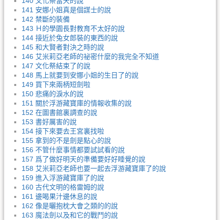
140 文化祭當天的說
141 安娜小姐真是個謀士的說
142 禁斷的裝備
143 Ｈ的學園長對教育不太好的說
144 接近於兔女郎裝的東西的說
145 和大賢者對決之時的說
146 艾米莉亞老師的祕密什麼的我完全不知道
147 文化祭結束了的說
148 馬上就要到安娜小姐的生日了的說
149 買下來兩柄短劍啦
150 悲痛的淚水的說
151 關於浮游藏寶庫的情報收集的說
152 在圖書館裏調查的說
153 書好厲害的說
154 接下來要去王宮裏找啦
155 拿到的不是劍是點心的說
156 不管什麼事情都要試試看的說
157 爲了做好明天的準備要好好睡覺的說
158 艾米莉亞老師也要一起去浮游藏寶庫了的說
159 進入浮游藏寶庫了的說
160 古代文明的格雷姆的說
161 邊喝果汁邊休息的說
162 像是曬抱枕大會之類的的說
163 魔法劍以及和它的戰鬥的說