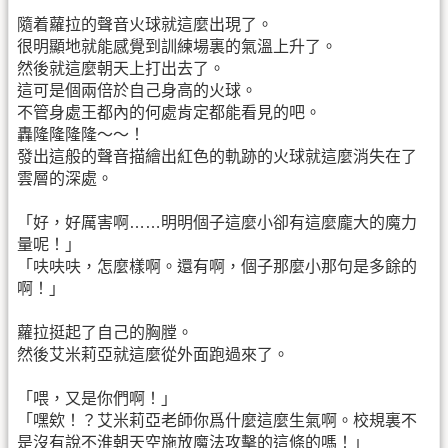
隨着蘿拉的聲音火球就這麼出現了。
很明顯地就能感覺到訓練場裏的氣溫上升了。
然後就這麼朝天上打出去了。
這可是個兩倍於自己身高的火球。
不管身處王都內的何處肯定都能看見的吧。
轟隆隆隆隆～～！
發出這般的聲音描繪出紅色的軌跡的火球就這麼消失在了
雲層的深處。
「好，好厲害啊……明明個子這麼小卻有這麼龐大的魔力
量呢！」
「呋呋呋，怎麼樣啊。還有啊，個子那麼小那句是多餘的
啊！」
蘿拉挺起了自己的胸膛。
然後艾米莉亞就這麼從外面跑過來了。
「喂，又是你們啊！」
「嘿欸！？艾米莉亞老師你爲什麼這麼生氣啊。校規裏不
是沒有說不淮朝天空施放魔法攻擊的這條的嗎！」