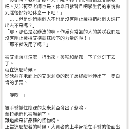
「沒錯哦。我可是成年人了哦。孩子們的事情就交給我
吧。艾米莉亞老師也是，休息日就暫且吧學生們的事情拋
到腦後好好地休息一下吧！」
「……但是你們兩個人不也是沒有阻止蘿拉把那個火球打
出去不是嗎？」
「那，那也是沒辦法的啊。作爲有常識的人的美咲我們是
沒有阻止蘿拉艾德蒙茲殿下的力量的哦！」
「那不就沒用了嗎？」
被艾米莉亞這麼一指出來，美咲和蘭都一下子消沉下去
了。
就在這麼時候。
從映射在地面上的艾米莉亞的影子裏緩緩地伸出了一隻白
皙的手臂。
「咿呀！」
被手臂抓住腳踝的艾米莉亞發出了悲鳴。
蘿拉她們也被嚇到了。
難道說是新品種的怪物嗎。
正當這麼想着的時候，大賢者的上半身接在手臂的後面出