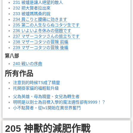
231 被爐是讓人絕望的敵人
232 把大賢者拉出來
233 被爐媽媽桑的說
234 肩こりと腰痛に効きます
235 第二の人生ならぬコタツ生です
236 いよいよ冬休みの宿題です
237 マザーコタツさんの旅立ちです
238 マザーコタツの冒険 前編
239 マザーコタツの冒険 後編
第八部
240 戦いの序曲
所有作品
注意到的時候TS成了精靈
托開掛家貓的福輕鬆升級
父為英雄、母為精靈、女兒為轉生者
明明是以劍士為目標入學的魔法適性卻有9999！？
小不點賢者，從lv1開始在異世界奮鬥
205 神獸的減肥作戰