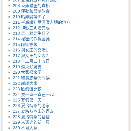
207 艾蜜莉亞老師在跑步
208 香蕉減肥的真相
209 運動和節制飲食
210 哈庫變苗條了......
211 考慮讓神獸溫暖入眠的地方
212 神獸三明治完成
213 馬上就要生日了
214 祕密的作戰會議
215 國家等級
216 與女王的交涉1
217 與女王的交涉2
218 十二月二十五日
219 煙火好厲害
220 大家都來了
221 和貴族桑們問候
222 謝謝大家
223 歐姆蛋比較
224 要一直一直在一起
225 寒假第一天
226 夏洛特桑的老家
227 夏洛ちゃま的過去
228 夏洛特桑的爸爸
229 人類史的新一頁
230 不可大意