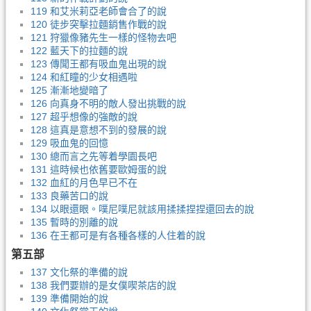
119 和艾米莉亞老師會合了的說
120 徒步突擊拉麵銷售作戰的說
121 狩獵像豬先生一樣的怪物去吧
122 藍天下的拉麵的說
123 傳聞王都有吸血鬼出現的說
124 和紅瞳的少女相遇啦
125 漸漸地變暗了
126 向真身不明的敵人發出挑戰的說
127 超乎想像的強敵的說
128 這真是意想不到的發展的說
129 吸血鬼的回憶
130 總而言之先等着學園長吧
131 這時候也依舊要歐姆蛋的說
132 血紅的月色早已不在
133 良藥苦口的說
134 以眼還眼。噗尼噗尼就該用揉揉捏捏還回去的說
135 暫時的別離的說
136 在王都可是有各種各樣的人住着的說
第五部
137 文化祭的準備的說
138 我們要辦的是女僕喫茶店的說
139 準備開始的說