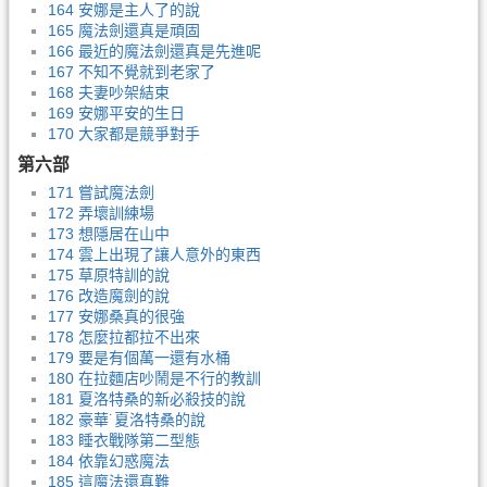
164 安娜是主人了的說
165 魔法劍還真是頑固
166 最近的魔法劍還真是先進呢
167 不知不覺就到老家了
168 夫妻吵架結束
169 安娜平安的生日
170 大家都是競爭對手
第六部
171 嘗試魔法劍
172 弄壞訓練場
173 想隱居在山中
174 雲上出現了讓人意外的東西
175 草原特訓的說
176 改造魔劍的說
177 安娜桑真的很強
178 怎麼拉都拉不出來
179 要是有個萬一還有水桶
180 在拉麵店吵鬧是不行的教訓
181 夏洛特桑的新必殺技的說
182 豪華˙夏洛特桑的說
183 睡衣戰隊第二型態
184 依靠幻惑魔法
185 這魔法還真難