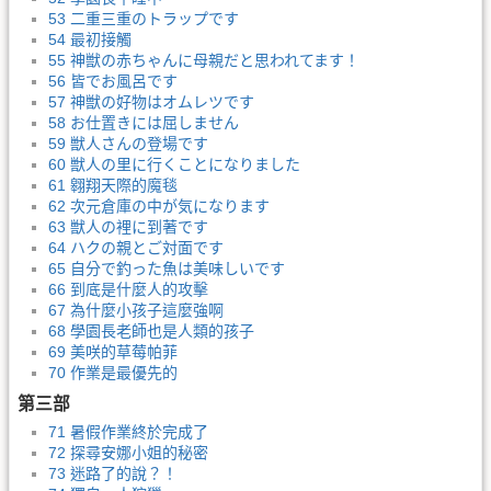
53 二重三重のトラップです
54 最初接觸
55 神獣の赤ちゃんに母親だと思われてます！
56 皆でお風呂です
57 神獣の好物はオムレツです
58 お仕置きには屈しません
59 獣人さんの登場です
60 獣人の里に行くことになりました
61 翱翔天際的魔毯
62 次元倉庫の中が気になります
63 獣人の裡に到著です
64 ハクの親とご対面です
65 自分で釣った魚は美味しいです
66 到底是什麼人的攻擊
67 為什麼小孩子這麼強啊
68 學園長老師也是人類的孩子
69 美咲的草莓帕菲
70 作業是最優先的
第三部
71 暑假作業終於完成了
72 探尋安娜小姐的秘密
73 迷路了的說？！