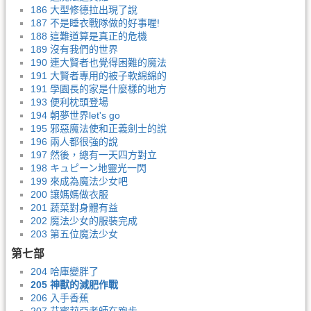
186 大型修德拉出現了說
187 不是睡衣戰隊做的好事喔!
188 這難道算是真正的危機
189 沒有我們的世界
190 連大賢者也覺得困難的魔法
191 大賢者專用的被子軟綿綿的
191 學園長的家是什麼樣的地方
193 便利枕頭登場
194 朝夢世界let's go
195 邪惡魔法使和正義劍士的說
196 兩人都很強的說
197 然後，總有一天四方對立
198 キュピーン地靈光一閃
199 來成為魔法少女吧
200 讓媽媽做衣服
201 蔬菜對身體有益
202 魔法少女的服裝完成
203 第五位魔法少女
第七部
204 哈庫變胖了
205 神獸的減肥作戰
206 入手香蕉