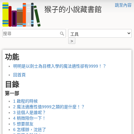
跳至內容
猴子的小說藏書館
>
功能
明明是以劍士為目標入學的魔法適性卻有9999！？
回首頁
目錄
第一部
1 啟程的時候
2 魔法適應性值9999之類的是什麼！？
3 這個人是誰呢？
4 稍微陪你一下！
5 想要朋友
6 怎樣辦，沈迷了