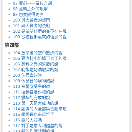
97 寶劍——蘿拉之劍
98 意料之外的攻擊
99 想要變得更強
100 與大賢者的戰鬥
101 與大賢者的決戰
102 是做夢什麼的並不存在哦
103 從校長那裏來的信息的說
第四部
104 放學後的空中散步的說
105 夏洛特小姐掉下去了的說
106 意料之外的返鄉的說
107 晚飯是奶油燉菜的說
108 住宿會的說
109 休息日的購物的說
110 拉麵屋蘭亭的說
111 拉麵普及作戰的說
112 攤檔的完成的說
113 第一天是大成功的說
114 認識的人全都集合起來啦
115 學園長也來幫忙了
116 要加大蒜嗎
117 對手是意大利麵屋的說
118 新的作戰計劃的說