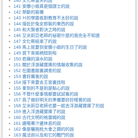
140 文化祭當天的說
141 安娜小姐真是個謀士的說
142 禁斷的裝備
143 Ｈ的學園長對教育不太好的說
144 接近於兔女郎裝的東西的說
145 和大賢者對決之時的說
146 艾米莉亞老師的祕密什麼的我完全不知道
147 文化祭結束了的說
148 馬上就要到安娜小姐的生日了的說
149 買下來兩柄短劍啦
150 悲痛的淚水的說
151 關於浮游藏寶庫的情報收集的說
152 在圖書館裏調查的說
153 書好厲害的說
154 接下來要去王宮裏找啦
155 拿到的不是劍是點心的說
156 不管什麼事情都要試試看的說
157 爲了做好明天的準備要好好睡覺的說
158 艾米莉亞老師也要一起去浮游藏寶庫了的說
159 進入浮游藏寶庫了的說
160 古代文明的格雷姆的說
161 邊喝果汁邊休息的說
162 像是曬抱枕大會之類的的說
163 魔法劍以及和它的戰鬥的說