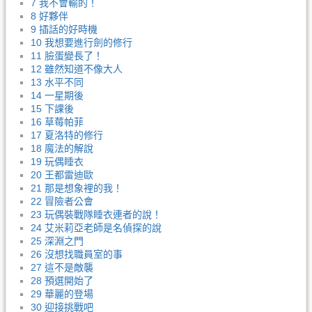
7 我不會輸的！
8 好夥伴
9 插話的好時機
10 我想要進行劍的修行
11 臉蛋變長了！
12 雖然知道不像大人
13 水平不同
14 一星期後
15 下課後
16 草莓帕菲
17 夏洛特的修行
18 魔法的解說
19 玩偶睡衣
20 王都雷迪歐
21 那是想象裡的我！
22 冒險者公會
23 玩偶裝戰隊睡衣連者的說！
24 艾米莉亞老師是名偵探的說
25 深淵之門
26 沒想找職員室的事
27 這不是敵襲
28 預選開始了
29 華麗的登場
30 迎接挑戰吧