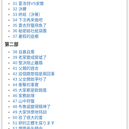
31 夏洛特VS安娜
32 決賽
33 終結（決著）
34 下次再來做吧
35 要去狩獵飛魚了
36 秘密結社紙袋團
37 暑假的返鄉
第二部
38 自暴自棄
39 老家變成廢墟了
40 堅決阻止離婚
41 父親的過去
42 這個跟那個是兩回事
43 父女開始爭吵了
44 衝擊的事實
45 大家都是歐姆蛋
46 家務助理
47 山中狩獵
48 布魯諾變得精神了
49 大家快樂地特訓
50 拾了很大的蛋
51 卵的正體を探ります
52 學園長午睡中