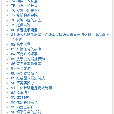
74 獨自一人狩獵
75 山丘上的教堂
76 安娜小姐是修女
77 熱鬧的孤兒院
78 安娜小姐的過去
79 還債大隊
80 擊退流氓混混
81 雞因為能生雞蛋，而雞蛋是歐姆蛋最重要的材料，所以雞很
了不起
82 暗中活動
83 有驚無險的夜晚
84 不允許幹壞事
85 放學後的搜捕行動
86 首先要畫肖像畫
87 追尋蹤跡
88 來到歡樂街了
89 紙袋團的蠟燭儀式
90 不需要擔心
91 午休時間也是說教時間
92 追蹤的說
93 成敗的說
94 遠足是什麼？
95 向荒島前進
96 超乎尋常的規則