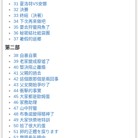
31 夏洛特VS安娜
32 決賽
33 終結（決著）
34 下次再來做吧
35 要去狩獵飛魚了
36 秘密結社紙袋團
37 暑假的返鄉
第二部
38 自暴自棄
39 老家變成廢墟了
40 堅決阻止離婚
41 父親的過去
42 這個跟那個是兩回事
43 父女開始爭吵了
44 衝擊的事實
45 大家都是歐姆蛋
46 家務助理
47 山中狩獵
48 布魯諾變得精神了
49 大家快樂地特訓
50 拾了很大的蛋
51 卵的正體を探ります
52 學園長午睡中