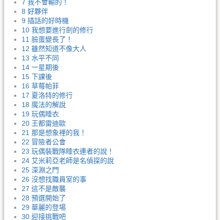
7 我不會輸的！
8 好夥伴
9 插話的好時機
10 我想要進行劍的修行
11 臉蛋變長了！
12 雖然知道不像大人
13 水平不同
14 一星期後
15 下課後
16 草莓帕菲
17 夏洛特的修行
18 魔法的解說
19 玩偶睡衣
20 王都雷迪歐
21 那是想象裡的我！
22 冒險者公會
23 玩偶裝戰隊睡衣連者的說！
24 艾米莉亞老師是名偵探的說
25 深淵之門
26 沒想找職員室的事
27 這不是敵襲
28 預選開始了
29 華麗的登場
30 迎接挑戰吧