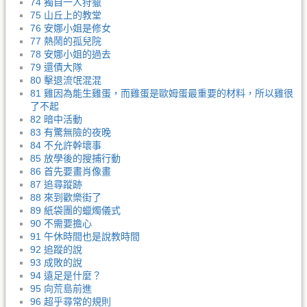
74 獨自一人狩獵
75 山丘上的教堂
76 安娜小姐是修女
77 熱鬧的孤兒院
78 安娜小姐的過去
79 還債大隊
80 擊退流氓混混
81 雞因為能生雞蛋，而雞蛋是歐姆蛋最重要的材料，所以雞很
了不起
82 暗中活動
83 有驚無險的夜晚
84 不允許幹壞事
85 放學後的搜捕行動
86 首先要畫肖像畫
87 追尋蹤跡
88 來到歡樂街了
89 紙袋團的蠟燭儀式
90 不需要擔心
91 午休時間也是說教時間
92 追蹤的說
93 成敗的說
94 遠足是什麼？
95 向荒島前進
96 超乎尋常的規則