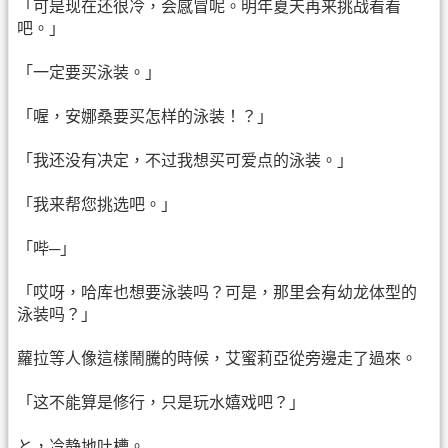
「可是现在还很冷，会感冒呢。明年夏天再来挑战看看
吧。」
「一定要买泳装。」
「喔，安娜桑要买怎样的泳装！？」
「我还没有决定，不过我想买可爱点的泳装。」
「我来帮您挑选吧。」
「哔─」
「哎呀，哈库也想要泳装吗？可是，那里会有幼龙体型的
泳装吗？」
蘿拉等人像這樣鬧騰的時候，艾蜜莉亞從旁邊走了過來。
「这不能算是修行，只是玩水嬉戏吧？」
と，冷静地吐槽。