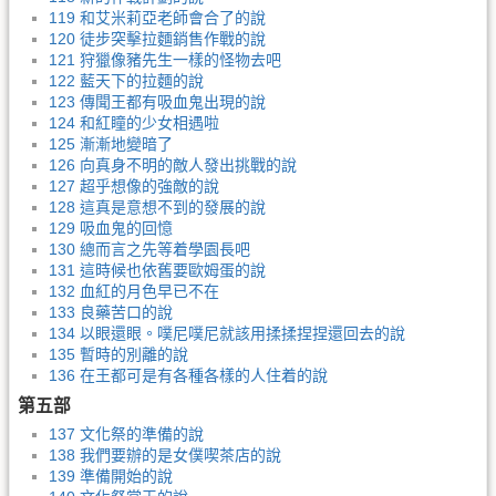
119 和艾米莉亞老師會合了的說
120 徒步突擊拉麵銷售作戰的說
121 狩獵像豬先生一樣的怪物去吧
122 藍天下的拉麵的說
123 傳聞王都有吸血鬼出現的說
124 和紅瞳的少女相遇啦
125 漸漸地變暗了
126 向真身不明的敵人發出挑戰的說
127 超乎想像的強敵的說
128 這真是意想不到的發展的說
129 吸血鬼的回憶
130 總而言之先等着學園長吧
131 這時候也依舊要歐姆蛋的說
132 血紅的月色早已不在
133 良藥苦口的說
134 以眼還眼。噗尼噗尼就該用揉揉捏捏還回去的說
135 暫時的別離的說
136 在王都可是有各種各樣的人住着的說
第五部
137 文化祭的準備的說
138 我們要辦的是女僕喫茶店的說
139 準備開始的說