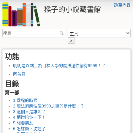
跳至內容
猴子的小說藏書館
>
功能
明明是以劍士為目標入學的魔法適性卻有9999！？
回首頁
目錄
第一部
1 啟程的時候
2 魔法適應性值9999之類的是什麼！？
3 這個人是誰呢？
4 稍微陪你一下！
5 想要朋友
6 怎樣辦，沈迷了