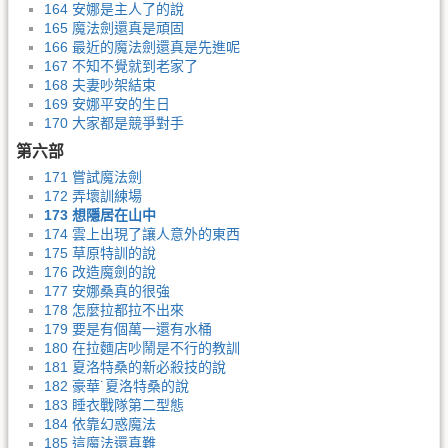
164 安娜是主人了的說
165 魔法劍還真是頑固
166 最近的魔法劍還真是先進呢
167 不知不覺就到老家了
168 夫妻吵架結束
169 安娜平安的生日
170 大家都是競爭對手
第六部
171 嘗試魔法劍
172 弄壞訓練場
173 想隱居在山中
174 雲上出現了讓人意外的東西
175 草原特訓的說
176 改造魔劍的說
177 安娜桑真的很強
178 怎麼拉都拉不出來
179 要是有個萬一還有水桶
180 在拉麵店吵鬧是不行的教訓
181 夏洛特桑的新必殺技的說
182 豪華˙夏洛特桑的說
183 睡衣戰隊第二型態
184 依靠幻惑魔法
185 這魔法還真難