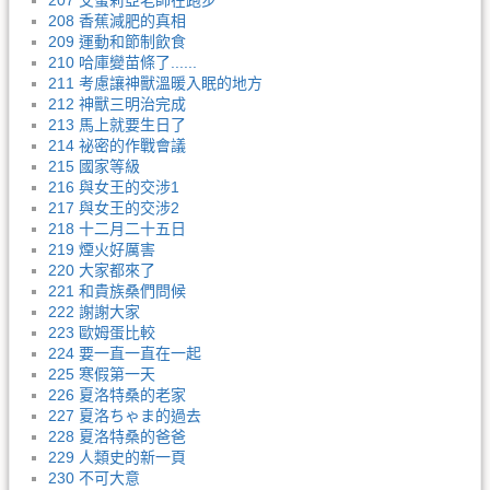
207 艾蜜莉亞老師在跑步
208 香蕉減肥的真相
209 運動和節制飲食
210 哈庫變苗條了......
211 考慮讓神獸溫暖入眠的地方
212 神獸三明治完成
213 馬上就要生日了
214 祕密的作戰會議
215 國家等級
216 與女王的交涉1
217 與女王的交涉2
218 十二月二十五日
219 煙火好厲害
220 大家都來了
221 和貴族桑們問候
222 謝謝大家
223 歐姆蛋比較
224 要一直一直在一起
225 寒假第一天
226 夏洛特桑的老家
227 夏洛ちゃま的過去
228 夏洛特桑的爸爸
229 人類史的新一頁
230 不可大意