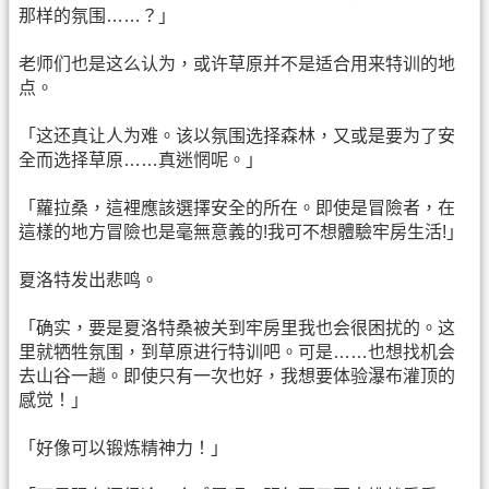
那样的氛围……？」
老师们也是这么认为，或许草原并不是适合用来特训的地
点。
「这还真让人为难。该以氛围选择森林，又或是要为了安
全而选择草原……真迷惘呢。」
「蘿拉桑，這裡應該選擇安全的所在。即使是冒險者，在
這樣的地方冒險也是毫無意義的!我可不想體驗牢房生活!」
夏洛特发出悲鸣。
「确实，要是夏洛特桑被关到牢房里我也会很困扰的。这
里就牺牲氛围，到草原进行特训吧。可是……也想找机会
去山谷一趟。即使只有一次也好，我想要体验瀑布灌顶的
感觉！」
「好像可以锻炼精神力！」