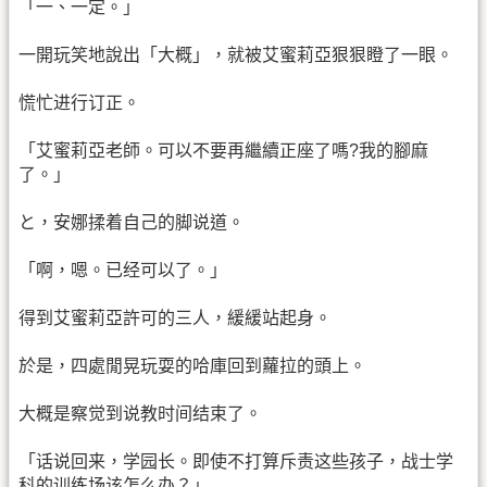
「一、一定。」
一開玩笑地說出「大概」，就被艾蜜莉亞狠狠瞪了一眼。
慌忙进行订正。
「艾蜜莉亞老師。可以不要再繼續正座了嗎?我的腳麻
了。」
と，安娜揉着自己的脚说道。
「啊，嗯。已经可以了。」
得到艾蜜莉亞許可的三人，緩緩站起身。
於是，四處閒晃玩耍的哈庫回到蘿拉的頭上。
大概是察觉到说教时间结束了。
「话说回来，学园长。即使不打算斥责这些孩子，战士学
科的训练场该怎么办？」