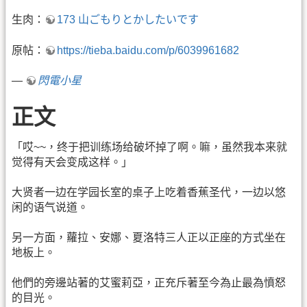
生肉：
173 山ごもりとかしたいです
原帖：
https://tieba.baidu.com/p/6039961682
—
閃電小星
正文
「哎~~，终于把训练场给破坏掉了啊。嘛，虽然我本来就
觉得有天会变成这样。」
大贤者一边在学园长室的桌子上吃着香蕉圣代，一边以悠
闲的语气说道。
另一方面，蘿拉、安娜、夏洛特三人正以正座的方式坐在
地板上。
他們的旁邊站著的艾蜜莉亞，正充斥著至今為止最為憤怒
的目光。