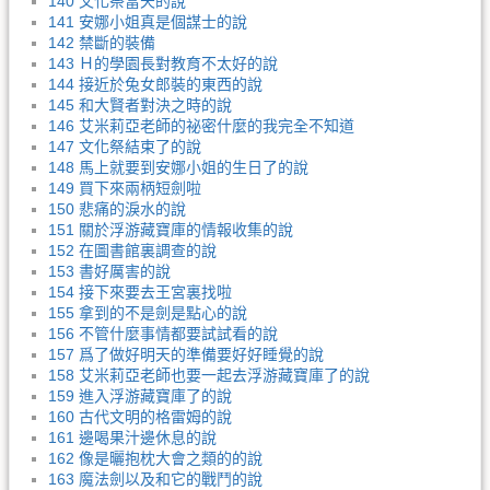
140 文化祭當天的說
141 安娜小姐真是個謀士的說
142 禁斷的裝備
143 Ｈ的學園長對教育不太好的說
144 接近於兔女郎裝的東西的說
145 和大賢者對決之時的說
146 艾米莉亞老師的祕密什麼的我完全不知道
147 文化祭結束了的說
148 馬上就要到安娜小姐的生日了的說
149 買下來兩柄短劍啦
150 悲痛的淚水的說
151 關於浮游藏寶庫的情報收集的說
152 在圖書館裏調查的說
153 書好厲害的說
154 接下來要去王宮裏找啦
155 拿到的不是劍是點心的說
156 不管什麼事情都要試試看的說
157 爲了做好明天的準備要好好睡覺的說
158 艾米莉亞老師也要一起去浮游藏寶庫了的說
159 進入浮游藏寶庫了的說
160 古代文明的格雷姆的說
161 邊喝果汁邊休息的說
162 像是曬抱枕大會之類的的說
163 魔法劍以及和它的戰鬥的說