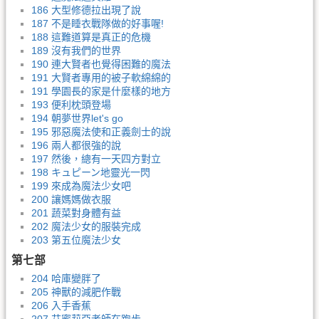
186 大型修德拉出現了說
187 不是睡衣戰隊做的好事喔!
188 這難道算是真正的危機
189 沒有我們的世界
190 連大賢者也覺得困難的魔法
191 大賢者專用的被子軟綿綿的
191 學園長的家是什麼樣的地方
193 便利枕頭登場
194 朝夢世界let's go
195 邪惡魔法使和正義劍士的說
196 兩人都很強的說
197 然後，總有一天四方對立
198 キュピーン地靈光一閃
199 來成為魔法少女吧
200 讓媽媽做衣服
201 蔬菜對身體有益
202 魔法少女的服裝完成
203 第五位魔法少女
第七部
204 哈庫變胖了
205 神獸的減肥作戰
206 入手香蕉