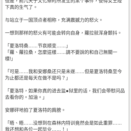
但是，前几天于文化祭时所发生的某个事件，使得女王陛
下真的生气了。
与站立于一国顶点者相称，充满震撼力的怒火。
一想到那样的怒火有可能会转向自身，蘿拉就浑身颤抖。
「夏洛特桑……节哀顺变……」
「蘿、蘿拉桑，怎麼這樣……請不要說的和自己無關一
樣!」
「可是……我和安娜桑还只是未遂……但是夏洛特桑至今
为止都还是每天在做不是吗？」
「夏洛特，如果你真的进去监●狱里的话，我们会带慰问品
去看你的。加油。」
安娜砰地拍了夏洛特的肩膀。
「晤、晤……没想到在森林内特训竟然会是如此重罪……
我还想和各位一起毕业……！」