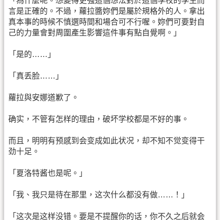
「為什麼呢。想變得更強這個想法對於這個學校的學生而
言是正確的。不過，蘿拉醬妳們是屬於規格外的人。拿出
真本事的時候不慎選時間和場合可不行喔。妳們可要對自
己的力量會對周圍產生影響這件事有點自覺啊。」
「是的……」
「真丢脸……」
蘿拉與安娜道歉了。
确实，不管有怎样的理由，破坏学校都是不好的事。
而且，明明有预感到会变成如此状况，却不知不觉变得干
劲十足。
「夏洛特酱也是呢。」
「我、我只是待在那里，这次什么都没有做……！」
「这次是这样没错。要是不提醒你的话，你不久之后就会