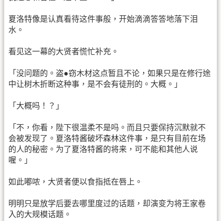
夏洛特像是认真看待这件事般，开始滴滴答答地落下泪
水。
看见这一幕的大贤者慌忙补充。
「没问题的。盗●窃木材这点暂且不论，如果只是在修行途
中让树木折断这种事，是不会有徒刑的。大概。」
「大概吗！？」
「不，你看，陛下很温柔不是吗。而且只要保持沉默就不
会被发现了。夏洛特酱破坏森林这件事，是只有目前在场
的人的秘密。为了夏洛特酱的将来，可不能和其他人说
喔。」
如此嘟哝，大贤者便以食指抵在唇上。
明明只是放学后要去哪里度过的话题，却演变为将王家卷
入的大规模话题。