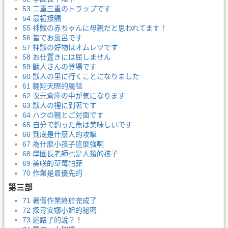
53 二重三重のトラップです
54 最初接觸
55 神獣の赤ちゃんに母親だと思われてます！
56 皆でお風呂です
57 神獣の好物はオムレツです
58 お仕置きには屈しません
59 獣人さんの登場です
60 獣人の里に行くことになりました
61 翱翔天際的魔毯
62 次元倉庫の中が気になります
63 獣人の裡に到著です
64 ハクの親とご対面です
65 自分で釣った魚は美味しいです
66 到底是什麼人的攻擊
67 為什麼小孩子這麼強啊
68 學園長老師也是人類的孩子
69 美咲的草莓帕菲
70 作業是最優先的
第三部
71 暑假作業終於完成了
72 探尋安娜小姐的秘密
73 迷路了的說？！