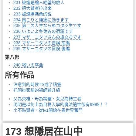
231 被爐是讓人絕望的敵人
232 把大賢者拉出來
233 被爐媽媽桑的說
234 肩こりと腰痛に効きます
235 第二の人生ならぬコタツ生です
236 いよいよ冬休みの宿題です
237 マザーコタツさんの旅立ちです
238 マザーコタツの冒険 前編
239 マザーコタツの冒険 後編
第八部
240 戦いの序曲
所有作品
注意到的時候TS成了精靈
托開掛家貓的福輕鬆升級
父為英雄、母為精靈、女兒為轉生者
明明是以劍士為目標入學的魔法適性卻有9999！？
小不點賢者，從lv1開始在異世界奮鬥
173 想隱居在山中