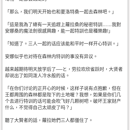
「那么，我们明天开始也和夏洛特桑一起去森林吧。」
「這是我為了總有一天追趕上蘿拉桑的秘密特訓……我對
安娜桑的魔法劍很感興趣，能一起特訓也是種樂趣!」
「知道了。三人一起的话应该能和平时一样开心特训。」
安娜似乎也对待在森林内特训的事没有异议。
越来越期待明天放学后了──と，劳拉欢欣雀跃时，大贤者
却说出了如同泼人冷水般的话。
「在你们讨论的正开心的时候，这样子说有点抱歉，但在
王都周围的森林都是陛下的土地喔？我想，如果是你们几
个去进行特训的话可能会吹飞好几颗树吧。破坏王家财产
什么，不觉得自己太顽皮了吗？」
聽了大賢者的話，蘿拉她們三人都僵住了。