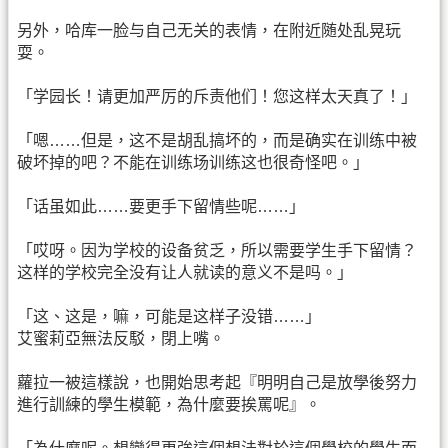
另外，哈库一脸与自己无关的表情，在附近随处乱晃玩
耍。
「学园长！请更加严厉的斥责他们！您这样太天真了！」
「嗯……但是，这不是胡乱搞坏的，而是确实在训练中被
破坏掉的吧？不能在训练场训练这也很奇怪吧。」
「话虽如此……要更手下留情些呢……」
「哎呀。因为学校的设备贫乏，所以需要学生手下留情？
这样的学校完全没有让人就读的意义不是吗。」
「这、这是，嘛，可能是这样子没错……」
艾蜜莉亞無法反駁，閉上嘴。
蘿拉一被這樣說，也開始思考起『明明自己是放學後努力
進行訓練的學生模範，為什麼要挨罵呢』。