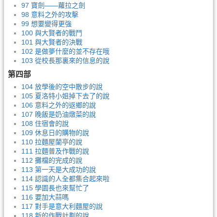
97 寶劍——蘿拉之劍
98 意料之外的攻擊
99 想要變得更強
100 與大賢者的戰鬥
101 與大賢者的決戰
102 是做夢什麼的並不存在哦
103 從校長那裏來的信息的說
第四部
104 放學後的空中散步的說
105 夏洛特小姐掉下去了的說
106 意料之外的返鄉的說
107 晚飯是奶油燉菜的說
108 住宿會的說
109 休息日的購物的說
110 拉麵屋蘭亭的說
111 拉麵普及作戰的說
112 攤檔的完成的說
113 第一天是大成功的說
114 認識的人全都集合起來啦
115 學園長也來幫忙了
116 要加大蒜嗎
117 對手是意大利麵屋的說
118 新的作戰計劃的說