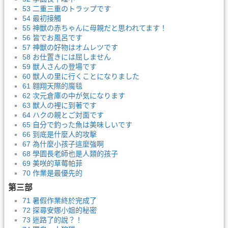
53 二重三重のトラップです
54 最初接觸
55 神獣の赤ちゃんに母親だと思われてます！
56 皆でお風呂です
57 神獣の好物はオムレツです
58 お仕置きには屈しません
59 獣人さんの登場です
60 獣人の里に行くことになりました
61 翱翔天際的魔毯
62 次元倉庫の中が気になります
63 獣人の裡に到著です
64 ハクの親とご対面です
65 自分で釣った魚は美味しいです
66 到底是什麼人的攻擊
67 為什麼小孩子這麼強啊
68 學園長老師也是人類的孩子
69 美咲的草莓帕菲
70 作業是最優先的
第三部
71 暑假作業終於完成了
72 探尋安娜小姐的秘密
73 迷路了的說？！