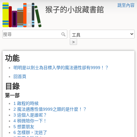
跳至內容
猴子的小說藏書館
>
功能
明明是以劍士為目標入學的魔法適性卻有9999！？
回首頁
目錄
第一部
1 啟程的時候
2 魔法適應性值9999之類的是什麼！？
3 這個人是誰呢？
4 稍微陪你一下！
5 想要朋友
6 怎樣辦，沈迷了