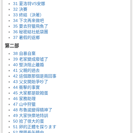
31 夏洛特VS安娜
32 決賽
33 終結（決著）
34 下次再來做吧
35 要去狩獵飛魚了
36 秘密結社紙袋團
37 暑假的返鄉
第二部
38 自暴自棄
39 老家變成廢墟了
40 堅決阻止離婚
41 父親的過去
42 這個跟那個是兩回事
43 父女開始爭吵了
44 衝擊的事實
45 大家都是歐姆蛋
46 家務助理
47 山中狩獵
48 布魯諾變得精神了
49 大家快樂地特訓
50 拾了很大的蛋
51 卵的正體を探ります
52 學園長午睡中