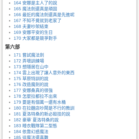
164 安娜是主人了的說
165 魔法劍還真是頑固
166 最近的魔法劍還真是先進呢
167 不知不覺就到老家了
168 夫妻吵架結束
169 安娜平安的生日
170 大家都是競爭對手
第六部
171 嘗試魔法劍
172 弄壞訓練場
173 想隱居在山中
174 雲上出現了讓人意外的東西
175 草原特訓的說
176 改造魔劍的說
177 安娜桑真的很強
178 怎麼拉都拉不出來
179 要是有個萬一還有水桶
180 在拉麵店吵鬧是不行的教訓
181 夏洛特桑的新必殺技的說
182 豪華˙夏洛特桑的說
183 睡衣戰隊第二型態
184 依靠幻惑魔法
185 這魔法還真難