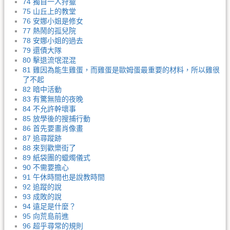
74 獨自一人狩獵
75 山丘上的教堂
76 安娜小姐是修女
77 熱鬧的孤兒院
78 安娜小姐的過去
79 還債大隊
80 擊退流氓混混
81 雞因為能生雞蛋，而雞蛋是歐姆蛋最重要的材料，所以雞很
了不起
82 暗中活動
83 有驚無險的夜晚
84 不允許幹壞事
85 放學後的搜捕行動
86 首先要畫肖像畫
87 追尋蹤跡
88 來到歡樂街了
89 紙袋團的蠟燭儀式
90 不需要擔心
91 午休時間也是說教時間
92 追蹤的說
93 成敗的說
94 遠足是什麼？
95 向荒島前進
96 超乎尋常的規則