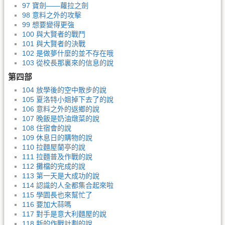
97 寶劍——蘿拉之劍
98 意料之外的攻擊
99 想要變得更強
100 與大賢者的戰鬥
101 與大賢者的決戰
102 是做夢什麼的並不存在哦
103 從校長那裏來的信息的說
第四部
104 放學後的空中散步的說
105 夏洛特小姐掉下去了的說
106 意料之外的返鄉的說
107 晚飯是奶油燉菜的說
108 住宿會的說
109 休息日的購物的說
110 拉麵屋蘭亭的說
111 拉麵普及作戰的說
112 攤檔的完成的說
113 第一天是大成功的說
114 認識的人全都集合起來啦
115 學園長也來幫忙了
116 要加大蒜嗎
117 對手是意大利麵屋的說
118 新的作戰計劃的說