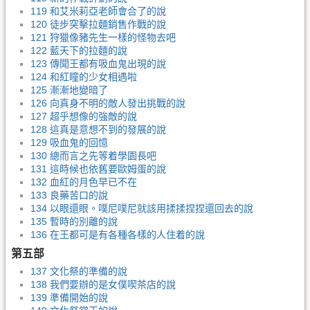
119 和艾米莉亞老師會合了的說
120 徒步突擊拉麵銷售作戰的說
121 狩獵像豬先生一樣的怪物去吧
122 藍天下的拉麵的說
123 傳聞王都有吸血鬼出現的說
124 和紅瞳的少女相遇啦
125 漸漸地變暗了
126 向真身不明的敵人發出挑戰的說
127 超乎想像的強敵的說
128 這真是意想不到的發展的說
129 吸血鬼的回憶
130 總而言之先等着學園長吧
131 這時候也依舊要歐姆蛋的說
132 血紅的月色早已不在
133 良藥苦口的說
134 以眼還眼。噗尼噗尼就該用揉揉捏捏還回去的說
135 暫時的別離的說
136 在王都可是有各種各樣的人住着的說
第五部
137 文化祭的準備的說
138 我們要辦的是女僕喫茶店的說
139 準備開始的說