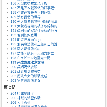
186 大型修德拉出現了說
187 不是睡衣戰隊做的好事喔!
188 這難道算是真正的危機
189 沒有我們的世界
190 連大賢者也覺得困難的魔法
191 大賢者專用的被子軟綿綿的
191 學園長的家是什麼樣的地方
193 便利枕頭登場
194 朝夢世界let's go
195 邪惡魔法使和正義劍士的說
196 兩人都很強的說
197 然後，總有一天四方對立
198 キュピーン地靈光一閃
199 來成為魔法少女吧
200 讓媽媽做衣服
201 蔬菜對身體有益
202 魔法少女的服裝完成
203 第五位魔法少女
第七部
204 哈庫變胖了
205 神獸的減肥作戰
206 入手香蕉