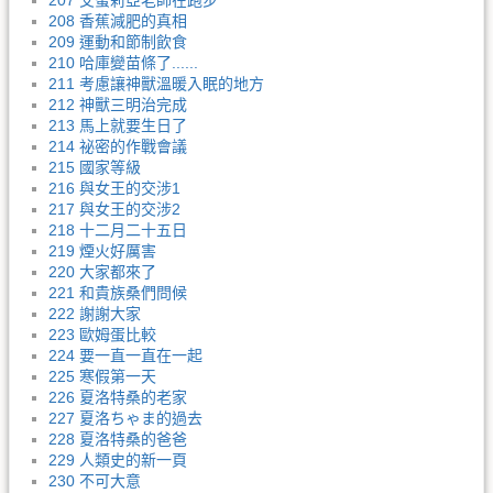
207 艾蜜莉亞老師在跑步
208 香蕉減肥的真相
209 運動和節制飲食
210 哈庫變苗條了......
211 考慮讓神獸溫暖入眠的地方
212 神獸三明治完成
213 馬上就要生日了
214 祕密的作戰會議
215 國家等級
216 與女王的交涉1
217 與女王的交涉2
218 十二月二十五日
219 煙火好厲害
220 大家都來了
221 和貴族桑們問候
222 謝謝大家
223 歐姆蛋比較
224 要一直一直在一起
225 寒假第一天
226 夏洛特桑的老家
227 夏洛ちゃま的過去
228 夏洛特桑的爸爸
229 人類史的新一頁
230 不可大意