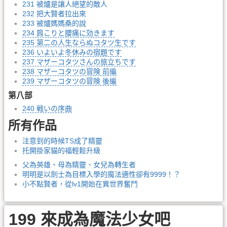
231 被爐是讓人絕望的敵人
232 把大賢者拉出來
233 被爐媽媽桑的說
234 肩こりと腰痛に効きます
235 第二の人生ならぬコタツ生です
236 いよいよ冬休みの宿題です
237 マザーコタツさんの旅立ちです
238 マザーコタツの冒険 前編
239 マザーコタツの冒険 後編
第八部
240 戦いの序曲
所有作品
注意到的時候TS成了精靈
托開掛家貓的福輕鬆升級
父為英雄、母為精靈、女兒為轉生者
明明是以劍士為目標入學的魔法適性卻有9999！？
小不點賢者，從lv1開始在異世界奮鬥
199 來成為魔法少女吧