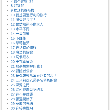
7 我不會輸的！
8 好夥伴
9 插話的好時機
10 我想要進行劍的修行
11 臉蛋變長了！
12 雖然知道不像大人
13 水平不同
14 一星期後
15 下課後
16 草莓帕菲
17 夏洛特的修行
18 魔法的解說
19 玩偶睡衣
20 王都雷迪歐
21 那是想象裡的我！
22 冒險者公會
23 玩偶裝戰隊睡衣連者的說！
24 艾米莉亞老師是名偵探的說
25 深淵之門
26 沒想找職員室的事
27 這不是敵襲
28 預選開始了
29 華麗的登場
30 迎接挑戰吧