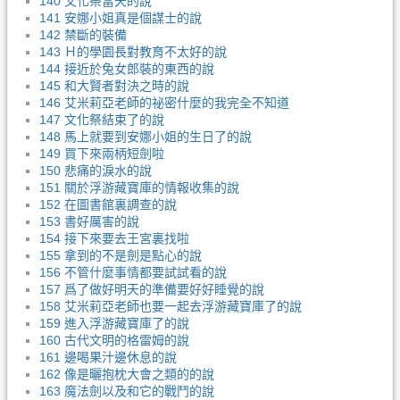
140 文化祭當天的說
141 安娜小姐真是個謀士的說
142 禁斷的裝備
143 Ｈ的學園長對教育不太好的說
144 接近於兔女郎裝的東西的說
145 和大賢者對決之時的說
146 艾米莉亞老師的祕密什麼的我完全不知道
147 文化祭結束了的說
148 馬上就要到安娜小姐的生日了的說
149 買下來兩柄短劍啦
150 悲痛的淚水的說
151 關於浮游藏寶庫的情報收集的說
152 在圖書館裏調查的說
153 書好厲害的說
154 接下來要去王宮裏找啦
155 拿到的不是劍是點心的說
156 不管什麼事情都要試試看的說
157 爲了做好明天的準備要好好睡覺的說
158 艾米莉亞老師也要一起去浮游藏寶庫了的說
159 進入浮游藏寶庫了的說
160 古代文明的格雷姆的說
161 邊喝果汁邊休息的說
162 像是曬抱枕大會之類的的說
163 魔法劍以及和它的戰鬥的說