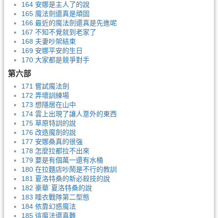
164 安娜是主人了的說
165 魔法劍還真是頑固
166 最近的魔法劍還真是先進呢
167 不知不覺就到老家了
168 夫妻吵架結束
169 安娜平安的生日
170 大家都是競爭對手
第六部
171 嘗試魔法劍
172 弄壞訓練場
173 想隱居在山中
174 雲上出現了讓人意外的東西
175 草原特訓的說
176 改造魔劍的說
177 安娜桑真的很強
178 怎麼拉都拉不出來
179 要是有個萬一還有水桶
180 在拉麵店吵鬧是不行的教訓
181 夏洛特桑的新必殺技的說
182 豪華˙夏洛特桑的說
183 睡衣戰隊第二型態
184 依靠幻惑魔法
185 這魔法還真難