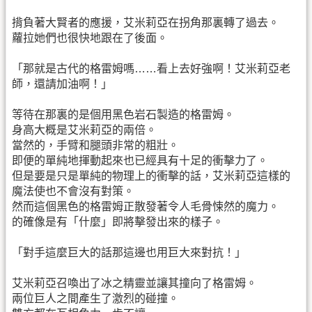
揹負著大賢者的應援，艾米莉亞在拐角那裏轉了過去。
蘿拉她們也很快地跟在了後面。
「那就是古代的格雷姆嗎……看上去好強啊！艾米莉亞老
師，還請加油啊！」
等待在那裏的是個用黑色岩石製造的格雷姆。
身高大概是艾米莉亞的兩倍。
當然的，手臂和腿頭非常的粗壯。
即便的單純地揮動起來也已經具有十足的衝擊力了。
但是要是只是單純的物理上的衝擊的話，艾米莉亞這樣的
魔法使也不會沒有對策。
然而這個黑色的格雷姆正散發著令人毛骨悚然的魔力。
的確像是有「什麼」即將擊發出來的樣子。
「對手這麼巨大的話那這邊也用巨大來對抗！」
艾米莉亞召喚出了冰之精靈並讓其撞向了格雷姆。
兩位巨人之間產生了激烈的碰撞。