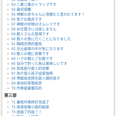
53 二重三重のトラップです
54 最初接觸
55 神獣の赤ちゃんに母親だと思われてます！
56 皆でお風呂です
57 神獣の好物はオムレツです
58 お仕置きには屈しません
59 獣人さんの登場です
60 獣人の里に行くことになりました
61 翱翔天際的魔毯
62 次元倉庫の中が気になります
63 獣人の裡に到著です
64 ハクの親とご対面です
65 自分で釣った魚は美味しいです
66 到底是什麼人的攻擊
67 為什麼小孩子這麼強啊
68 學園長老師也是人類的孩子
69 美咲的草莓帕菲
70 作業是最優先的
第三部
71 暑假作業終於完成了
72 探尋安娜小姐的秘密
73 迷路了的說？！