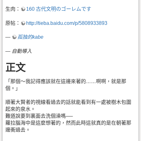
生肉：
160 古代文明のゴーレムです
原帖：
http://tieba.baidu.com/p/5808933893
—
孤独的kabe
—
自動導入
正文
「那個～我記得應該就在這邊來著的……啊啊，就是那
個。」
順著大賢者的視線看過去的話就能看到有一處被樹木包圍
起來的泉水。
難道說要到裏面去洗個澡嗎──
蘿拉腦海中是這麼想著的，然而此時這就真的是在朝著那
邊衝過去。