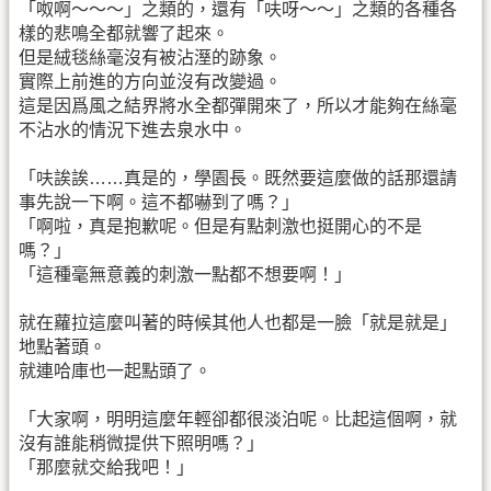
「呶啊～～～」之類的，還有「呋呀～～」之類的各種各
樣的悲鳴全都就響了起來。
但是絨毯絲毫沒有被沾溼的跡象。
實際上前進的方向並沒有改變過。
這是因爲風之結界將水全都彈開來了，所以才能夠在絲毫
不沾水的情況下進去泉水中。
「呋誒誒……真是的，學園長。既然要這麼做的話那還請
事先說一下啊。這不都嚇到了嗎？」
「啊啦，真是抱歉呢。但是有點刺激也挺開心的不是
嗎？」
「這種毫無意義的刺激一點都不想要啊！」
就在蘿拉這麼叫著的時候其他人也都是一臉「就是就是」
地點著頭。
就連哈庫也一起點頭了。
「大家啊，明明這麼年輕卻都很淡泊呢。比起這個啊，就
沒有誰能稍微提供下照明嗎？」
「那麼就交給我吧！」