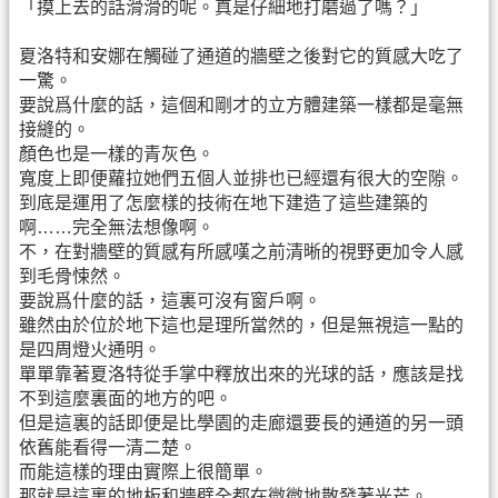
「摸上去的話滑滑的呢。真是仔細地打磨過了嗎？」
夏洛特和安娜在觸碰了通道的牆壁之後對它的質感大吃了
一驚。
要說爲什麼的話，這個和剛才的立方體建築一樣都是毫無
接縫的。
顏色也是一樣的青灰色。
寬度上即便蘿拉她們五個人並排也已經還有很大的空隙。
到底是運用了怎麼樣的技術在地下建造了這些建築的
啊……完全無法想像啊。
不，在對牆壁的質感有所感嘆之前清晰的視野更加令人感
到毛骨悚然。
要說爲什麼的話，這裏可沒有窗戶啊。
雖然由於位於地下這也是理所當然的，但是無視這一點的
是四周燈火通明。
單單靠著夏洛特從手掌中釋放出來的光球的話，應該是找
不到這麼裏面的地方的吧。
但是這裏的話即便是比學園的走廊還要長的通道的另一頭
依舊能看得一清二楚。
而能這樣的理由實際上很簡單。
那就是這裏的地板和牆壁全都在微微地散發著光芒。