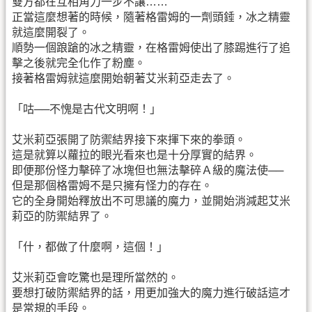
雙方都在互相角力一步不讓……
正當這麼想著的時候，隨著格雷姆的一劑頭錘，冰之精靈
就這麼開裂了。
順勢一個踉蹌的冰之精靈，在格雷姆使出了膝踢進行了追
擊之後就完全化作了粉塵。
接著格雷姆就這麼開始朝著艾米莉亞走去了。
「咕──不愧是古代文明啊！」
艾米莉亞張開了防禦結界接下來揮下來的拳頭。
這是就算以蘿拉的眼光看來也是十分厚實的結界。
即便那份怪力擊碎了冰塊但也無法擊碎Ａ級的魔法使──
但是那個格雷姆不是只擁有怪力的存在。
它的全身開始釋放出不可思議的魔力，並開始消減起艾米
莉亞的防禦結界了。
「什，都做了什麼啊，這個！」
艾米莉亞會吃驚也是理所當然的。
要想打破防禦結界的話，用更加強大的魔力進行破話這才
是常規的手段。