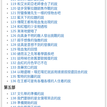
119 和艾米莉亞老師會合了的說
120 徒步突擊拉麵銷售作戰的說
121 狩獵像豬先生一樣的怪物去吧
122 藍天下的拉麵的說
123 傳聞王都有吸血鬼出現的說
124 和紅瞳的少女相遇啦
125 漸漸地變暗了
126 向真身不明的敵人發出挑戰的說
127 超乎想像的強敵的說
128 這真是意想不到的發展的說
129 吸血鬼的回憶
130 總而言之先等着學園長吧
131 這時候也依舊要歐姆蛋的說
132 血紅的月色早已不在
133 良藥苦口的說
134 以眼還眼。噗尼噗尼就該用揉揉捏捏還回去的說
135 暫時的別離的說
136 在王都可是有各種各樣的人住着的說
第五部
137 文化祭的準備的說
138 我們要辦的是女僕喫茶店的說
139 準備開始的說