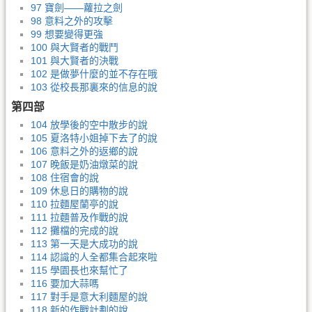
97 寶劍——蘿拉之劍
98 意料之外的攻擊
99 想要變得更強
100 與大賢者的戰鬥
101 與大賢者的決戰
102 是做夢什麼的並不存在哦
103 從校長那裏來的信息的說
第四部
104 放學後的空中散步的說
105 夏洛特小姐掉下去了的說
106 意料之外的返鄉的說
107 晚飯是奶油燉菜的說
108 住宿會的說
109 休息日的購物的說
110 拉麵屋蘭亭的說
111 拉麵普及作戰的說
112 攤檔的完成的說
113 第一天是大成功的說
114 認識的人全都集合起來啦
115 學園長也來幫忙了
116 要加大蒜嗎
117 對手是意大利麵屋的說
118 新的作戰計劃的說