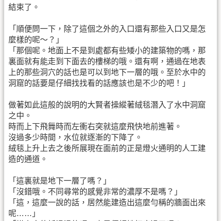
結束了。
「順便問一下，除了這個之外的入口還有那些入口又是怎
麼樣的呢～？」
「那個呢。地面上不是到處都有些矮小的建築物的嗎，那
裏面就有能走到下面去的樓梯的哦。還有啊，通過在地表
上的那些洞穴的話也是可以到地下一層的哦。至於水中的
洞窟的話要是仔細找找看的話應該也是不少的吧！」
做著如此這般的說明的大賢者操縱著絨毯潛入了水中洞窟
之中。
時而上下飛舞時而左衝右突就這麼飛快地前進著。
沒過多少時間，水位就逐漸的下降了。
絨毯上升上去之後所展現在面前的正是燈火通明的人工建
造的通道。
「這裏就是地下一層了嗎？」
「沒錯哦。不同尋常的感覺非常的濃厚不是嗎？」
「這，這麼一說的話，居然能建造出這麼勻稱的牆面出來
呢……」