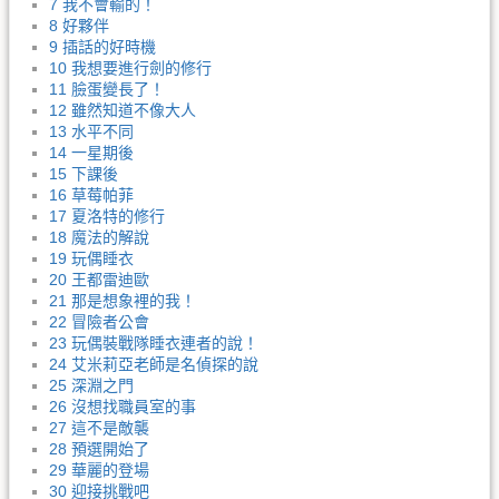
7 我不會輸的！
8 好夥伴
9 插話的好時機
10 我想要進行劍的修行
11 臉蛋變長了！
12 雖然知道不像大人
13 水平不同
14 一星期後
15 下課後
16 草莓帕菲
17 夏洛特的修行
18 魔法的解說
19 玩偶睡衣
20 王都雷迪歐
21 那是想象裡的我！
22 冒險者公會
23 玩偶裝戰隊睡衣連者的說！
24 艾米莉亞老師是名偵探的說
25 深淵之門
26 沒想找職員室的事
27 這不是敵襲
28 預選開始了
29 華麗的登場
30 迎接挑戰吧