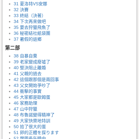
31 夏洛特VS安娜
32 決賽
33 終結（決著）
34 下次再來做吧
35 要去狩獵飛魚了
36 秘密結社紙袋團
37 暑假的返鄉
第二部
38 自暴自棄
39 老家變成廢墟了
40 堅決阻止離婚
41 父親的過去
42 這個跟那個是兩回事
43 父女開始爭吵了
44 衝擊的事實
45 大家都是歐姆蛋
46 家務助理
47 山中狩獵
48 布魯諾變得精神了
49 大家快樂地特訓
50 拾了很大的蛋
51 卵的正體を探ります
52 學園長午睡中