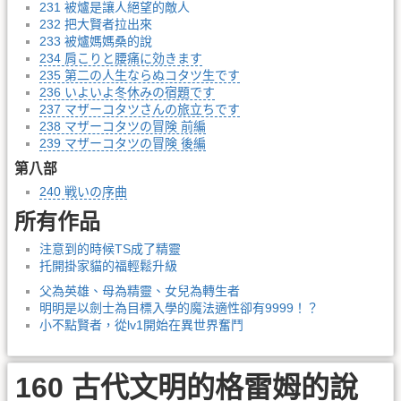
231 被爐是讓人絕望的敵人
232 把大賢者拉出來
233 被爐媽媽桑的說
234 肩こりと腰痛に効きます
235 第二の人生ならぬコタツ生です
236 いよいよ冬休みの宿題です
237 マザーコタツさんの旅立ちです
238 マザーコタツの冒険 前編
239 マザーコタツの冒険 後編
第八部
240 戦いの序曲
所有作品
注意到的時候TS成了精靈
托開掛家貓的福輕鬆升級
父為英雄、母為精靈、女兒為轉生者
明明是以劍士為目標入學的魔法適性卻有9999！？
小不點賢者，從lv1開始在異世界奮鬥
160 古代文明的格雷姆的說