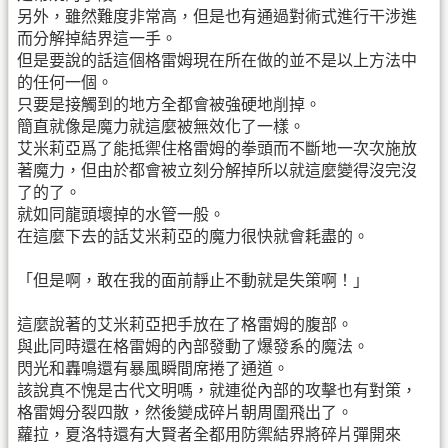
另外，雖然難度非常高，但是也有通過對術式進行干涉進
而分解掉結界這一手。
但是要說的話這個格雷姆現在所在做的並不是以上方法中
的任何一個。
只要是接觸到的地方全都會被強硬地削掉。
簡直就像是魔力就這麼被無效化了一樣。
艾米莉亞爲了能抵禦住格雷姆的拳頭而不斷地一次次施放
著魔力，但由於都會被立刻分解掉所以就這麼變得沒完沒
了的了。
就如同龍頭壞掉的水管一般。
在這麼下去的話艾米莉亞的魔力很快就會耗盡的。
「但是啊，敢在我的面前靜止不動就是失策啊！」
這麼說著的艾米莉亞把手放在了格雷姆的腹部。
與此同時還在格雷姆的內部發動了爆發系的魔法。
閃光和轟鳴還有暴風瞬間席捲了通道。
該說真不愧是古代文明嗎，就連從內部的攻擊也有對策，
格雷姆分裂四散，然後變成碎片朝周圍飛出了。
蘿拉，夏洛特還有大賢者全都用防禦結界將碎片彈開來