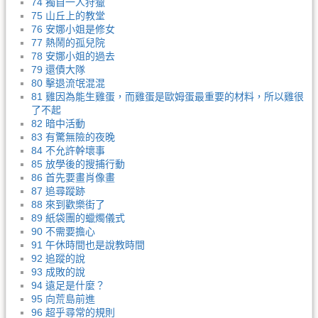
74 獨自一人狩獵
75 山丘上的教堂
76 安娜小姐是修女
77 熱鬧的孤兒院
78 安娜小姐的過去
79 還債大隊
80 擊退流氓混混
81 雞因為能生雞蛋，而雞蛋是歐姆蛋最重要的材料，所以雞很
了不起
82 暗中活動
83 有驚無險的夜晚
84 不允許幹壞事
85 放學後的搜捕行動
86 首先要畫肖像畫
87 追尋蹤跡
88 來到歡樂街了
89 紙袋團的蠟燭儀式
90 不需要擔心
91 午休時間也是說教時間
92 追蹤的說
93 成敗的說
94 遠足是什麼？
95 向荒島前進
96 超乎尋常的規則