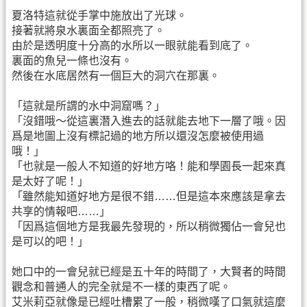
夏洛特這就從手掌中施放出了光球。
接著就將泉水裏面全都照亮了。
由於是透明度十分高的水所以一眼就能看到底了。
裏面的魚兒一條也沒有。
然後在水底居然有一個巨大的洞穴在那裏。
「這就是所謂的水中洞窟嗎？」
「沒錯哦～從這裏潛入進去的話就能去地下一層了哦。因
爲是地圖上沒有標記過的地方所以還沒怎麼被使用過
哦！」
「也就是一般人不知道的好地方咯！能和學園長一起來真
是太好了呢！」
「雖然能知道好地方是很不錯……但是這本來應該是拿去
共享的情報吧……」
「因爲這個地方是我最先發現的，所以稍微獨佔一會兒也
是可以的吧！」
她口中的一會兒就已經是五十年的時間了，大賢者的時間
觀念和普通人的完全就是不一樣的東西了呢。
艾米莉亞就像是已經吐槽累了一般，稍微嘆了口氣就這麼