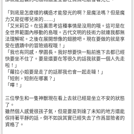
「到底是怎麼樣的構造才能發光的啊？是魔法嗎？但是魔
力又是從哪兒來的……」
「艾米莉亞。在這裏思考這種事情是沒用的哦。這可是在
全世界範圍內移動的島哦。古代文明的技術力就連我都無
法理解呢。之後在展開想像的翅膀吧。現在要做的就是享
受在遺蹟中的冒險過程哦！」
「我也有同感，學園長。我好想要快一點前進下去都已經
快要坐不住了。要是還要在等很久的話我就要一個人先走
啦！」
「蘿拉小姐要是走了的話那我也會一起走噠！」
「短劍，短劍在哪裏？」
「嗶！」
三位學生和一隻神獸現在看上去就已經是坐立不安的狀態
了。
雖然個人感覺很孩子氣，但是要是到達了未知的地方還能
保持著平靜的話，倒不如說其實已經失去了作爲冒險者的
資格了。