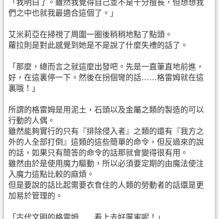
「我明白了。雖然我覺得自己並不是十分擅長，但想想我
們之中也就我最適合這個了。」
艾米莉亞在掃視了周圍一圈後稍稍地點了點頭。
蘿拉則是對此感覺到她是不是說了什麼失禮的話了。
「那麼，總而言之就這麼出發吧。先是一直筆直地前進，
好，在這裏停一下。然後在拐個彎的話……格雷姆就在這
裏哦！」
所謂的格雷姆是用泥土，石頭以及金屬之類的製造的可以
行動的人偶。
雖然能夠實行的只有『排除侵入者』之類的還有『我方之
外的人全部打倒』這類的這些簡單的命令，但反過來的說
的話，如果只有簡答的命令的話那就會變得很有用。
雖然由於是使用魔力驅動，所以必須要定期的由魔法使注
入魔力這點比較的麻煩。
但是要說的話比起需要衣食住的人類的勞動者的話還是更
加易於管理的。
「古代文明的格雷姆……看上去好厲害呢！」