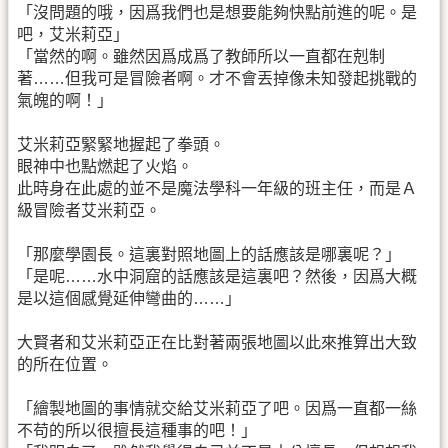
「沒問題的哦，因爲我們也是想要能夠快點前進的呢。是
吧，艾米莉亞」
「當然的啊。雖然因爲成爲了教師所以一直都在剋制
著……但我可是冒險者啊。才不會丟掉像未知發起挑戰的
氣魄的啊！」
艾米莉亞緊緊地握起了拳頭。
眼神中也點燃起了火焰。
此時身在此處的並不是魔法學科一年級的班主任，而是Ａ
級冒險者艾米莉亞。
「那麼學園長。這裏對照地圖上的話應該是哪裏呢？」
「是呢……水中洞窟的話應該是這裏吧？然後，因爲大概
是以這個感覺延伸彎曲的……」
大賢者和艾米莉亞正在比對著兩張地圖以此來推算出大致
的所在位置。
「繪製地圖的事情就交給艾米莉亞了吧。因爲一直都一絲
不苟的所以很擅長這種事的吧！」