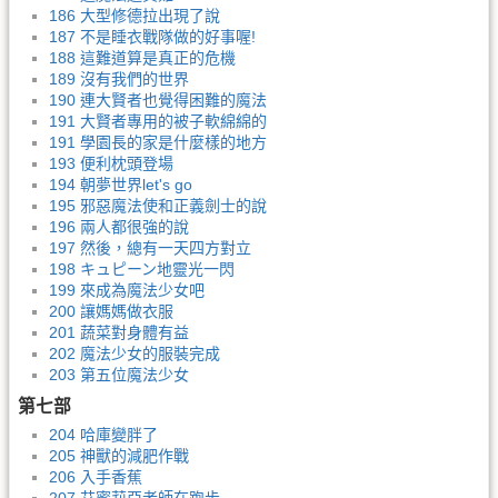
186 大型修德拉出現了說
187 不是睡衣戰隊做的好事喔!
188 這難道算是真正的危機
189 沒有我們的世界
190 連大賢者也覺得困難的魔法
191 大賢者專用的被子軟綿綿的
191 學園長的家是什麼樣的地方
193 便利枕頭登場
194 朝夢世界let's go
195 邪惡魔法使和正義劍士的說
196 兩人都很強的說
197 然後，總有一天四方對立
198 キュピーン地靈光一閃
199 來成為魔法少女吧
200 讓媽媽做衣服
201 蔬菜對身體有益
202 魔法少女的服裝完成
203 第五位魔法少女
第七部
204 哈庫變胖了
205 神獸的減肥作戰
206 入手香蕉