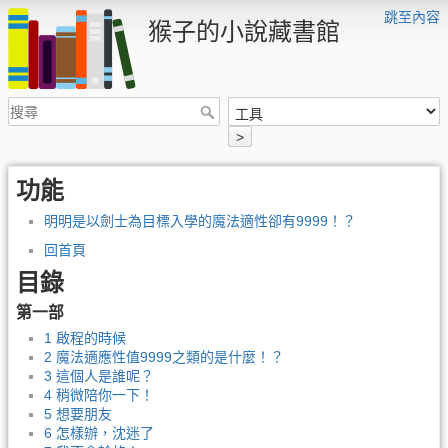
跳至內容
猴子的小說藏書館
>
功能
明明是以劍士為目標入學的魔法適性卻有9999！？
回首頁
目錄
第一部
1 啟程的時候
2 魔法適應性值9999之類的是什麼！？
3 這個人是誰呢？
4 稍微陪你一下！
5 想要朋友
6 怎樣辦，沈迷了