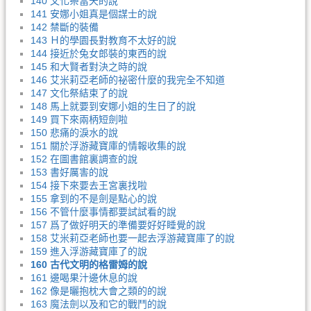
140 文化祭當天的說
141 安娜小姐真是個謀士的說
142 禁斷的裝備
143 Ｈ的學園長對教育不太好的說
144 接近於兔女郎裝的東西的說
145 和大賢者對決之時的說
146 艾米莉亞老師的祕密什麼的我完全不知道
147 文化祭結束了的說
148 馬上就要到安娜小姐的生日了的說
149 買下來兩柄短劍啦
150 悲痛的淚水的說
151 關於浮游藏寶庫的情報收集的說
152 在圖書館裏調查的說
153 書好厲害的說
154 接下來要去王宮裏找啦
155 拿到的不是劍是點心的說
156 不管什麼事情都要試試看的說
157 爲了做好明天的準備要好好睡覺的說
158 艾米莉亞老師也要一起去浮游藏寶庫了的說
159 進入浮游藏寶庫了的說
160 古代文明的格雷姆的說
161 邊喝果汁邊休息的說
162 像是曬抱枕大會之類的的說
163 魔法劍以及和它的戰鬥的說