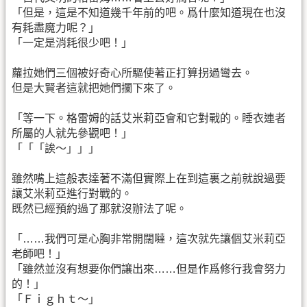
「但是，這是不知道幾千年前的吧。爲什麼知道現在也沒
有耗盡魔力呢？」
「一定是消耗很少吧！」
蘿拉她們三個被好奇心所驅使著正打算拐過彎去。
但是大賢者這就把她們攔下來了。
「等一下。格雷姆的話艾米莉亞會和它對戰的。睡衣連者
所屬的人就先參觀吧！」
「「「誒～」」」
雖然嘴上這般表達著不滿但實際上在到這裏之前就說過要
讓艾米莉亞進行對戰的。
既然已經預約過了那就沒辦法了呢。
「……我們可是心胸非常開闊噠，這次就先讓個艾米莉亞
老師吧！」
「雖然並沒有想要你們讓出來……但是作爲修行我會努力
的！」
「Ｆｉｇｈｔ～」