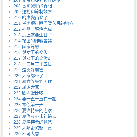
207 艾蜜莉亞老師在跑步
208 香蕉減肥的真相
209 運動和節制飲食
210 哈庫變苗條了......
211 考慮讓神獸溫暖入眠的地方
212 神獸三明治完成
213 馬上就要生日了
214 祕密的作戰會議
215 國家等級
216 與女王的交涉1
217 與女王的交涉2
218 十二月二十五日
219 煙火好厲害
220 大家都來了
221 和貴族桑們問候
222 謝謝大家
223 歐姆蛋比較
224 要一直一直在一起
225 寒假第一天
226 夏洛特桑的老家
227 夏洛ちゃま的過去
228 夏洛特桑的爸爸
229 人類史的新一頁
230 不可大意