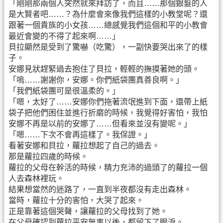
「剛剛那兩個人突然就來拜訪了，而且……那個銀髮的人
是大賢者吧……？為什麼會來像我們這樣的小教堂呢？還
跟著一個貴族的小女孩……總感覺我們這個和平的小教會
最近會變的不得了起來啊……」
貝拉顯然是受到了驚嚇（吃驚），一副快要哭出來了的樣
子。
安娜見狀趕緊過去抱住了貝拉，輕輕的撫摸著她的頭。
「嗚……謝謝你，安娜。你們紙袋團真善良啊。」
「我們紙袋團可是很溫柔的。」
「嗯，太好了……安娜你們拖著流氓進到下面，還帶上紙
袋子把他們困住並進行折磨的時候，我覺得好害怕，我怕
安娜不再是以前的安娜了……但看來並沒有變呢。」
「嗯……下次不會再這樣了。我保證。」
看著安娜和貝拉，蘿拉想起了自己的過去。
那是蘿拉四歲的時候。
蘿拉的父母在幹活的時候，精力充沛的過頭了的蘿拉一個
人去森林裡玩。
結果想當然的迷路了，一直到半夜都沒有走出森林。
當時，蘿拉十分的害怕，大哭了起來。
正是靠著這個哭聲，讓蘿拉的父母找到了她。
在父母確認到蘿拉平安無事以後，都留下了眼淚。