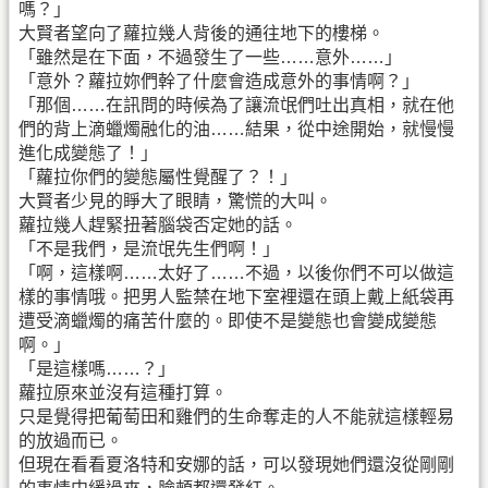
嗎？」
大賢者望向了蘿拉幾人背後的通往地下的樓梯。
「雖然是在下面，不過發生了一些……意外……」
「意外？蘿拉妳們幹了什麼會造成意外的事情啊？」
「那個……在訊問的時候為了讓流氓們吐出真相，就在他
們的背上滴蠟燭融化的油……結果，從中途開始，就慢慢
進化成變態了！」
「蘿拉你們的變態屬性覺醒了？！」
大賢者少見的睜大了眼睛，驚慌的大叫。
蘿拉幾人趕緊扭著腦袋否定她的話。
「不是我們，是流氓先生們啊！」
「啊，這樣啊……太好了……不過，以後你們不可以做這
樣的事情哦。把男人監禁在地下室裡還在頭上戴上紙袋再
遭受滴蠟燭的痛苦什麼的。即使不是變態也會變成變態
啊。」
「是這樣嗎……？」
蘿拉原來並沒有這種打算。
只是覺得把葡萄田和雞們的生命奪走的人不能就這樣輕易
的放過而已。
但現在看看夏洛特和安娜的話，可以發現她們還沒從剛剛