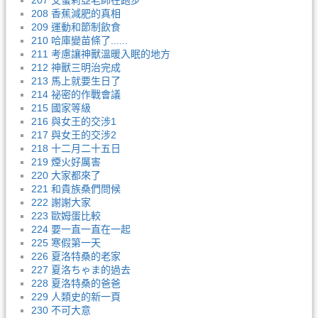
207 艾蜜莉亞老師在跑步
208 香蕉減肥的真相
209 運動和節制飲食
210 哈庫變苗條了......
211 考慮讓神獸溫暖入眠的地方
212 神獸三明治完成
213 馬上就要生日了
214 祕密的作戰會議
215 國家等級
216 與女王的交涉1
217 與女王的交涉2
218 十二月二十五日
219 煙火好厲害
220 大家都來了
221 和貴族桑們問候
222 謝謝大家
223 歐姆蛋比較
224 要一直一直在一起
225 寒假第一天
226 夏洛特桑的老家
227 夏洛ちゃま的過去
228 夏洛特桑的爸爸
229 人類史的新一頁
230 不可大意