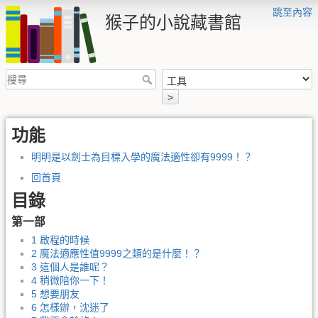
跳至內容
猴子的小說藏書館
>
功能
明明是以劍士為目標入學的魔法適性卻有9999！？
回首頁
目錄
第一部
1 啟程的時候
2 魔法適應性值9999之類的是什麼！？
3 這個人是誰呢？
4 稍微陪你一下！
5 想要朋友
6 怎樣辦，沈迷了