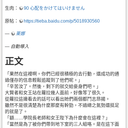
生肉：
90 心配をかけてはいけません
原帖：
https://tieba.baidu.com/p/5018930560
—
莱娜
—
自動導入
正文
「果然在這裡啊。你們已經很積極的去行動，還成功的通
過僅存的信息輕鬆追蹤到了他們呢。」
「辛苦汝了。然後，剩下的就交給妾身們吧。」
大賢者和女王站在蘿拉幾人面前，好像等了很久。
從蘿拉這邊看去的話可以看出她們兩個都鬥志昂揚。
雖然不是很清楚為什麼那麼有幹勁，不過總之氣勢還挺足
的就是了。
「額……學院長老師和女王陛下為什麼會在這裡？」
「當然是為了被你們帶到地下室的三人組咯。是在這下面