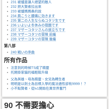
231 被爐是讓人絕望的敵人
232 把大賢者拉出來
233 被爐媽媽桑的說
234 肩こりと腰痛に効きます
235 第二の人生ならぬコタツ生です
236 いよいよ冬休みの宿題です
237 マザーコタツさんの旅立ちです
238 マザーコタツの冒険 前編
239 マザーコタツの冒険 後編
第八部
240 戦いの序曲
所有作品
注意到的時候TS成了精靈
托開掛家貓的福輕鬆升級
父為英雄、母為精靈、女兒為轉生者
明明是以劍士為目標入學的魔法適性卻有9999！？
小不點賢者，從lv1開始在異世界奮鬥
90 不需要擔心