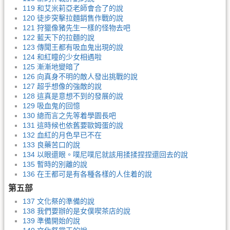
119 和艾米莉亞老師會合了的說
120 徒步突擊拉麵銷售作戰的說
121 狩獵像豬先生一樣的怪物去吧
122 藍天下的拉麵的說
123 傳聞王都有吸血鬼出現的說
124 和紅瞳的少女相遇啦
125 漸漸地變暗了
126 向真身不明的敵人發出挑戰的說
127 超乎想像的強敵的說
128 這真是意想不到的發展的說
129 吸血鬼的回憶
130 總而言之先等着學園長吧
131 這時候也依舊要歐姆蛋的說
132 血紅的月色早已不在
133 良藥苦口的說
134 以眼還眼。噗尼噗尼就該用揉揉捏捏還回去的說
135 暫時的別離的說
136 在王都可是有各種各樣的人住着的說
第五部
137 文化祭的準備的說
138 我們要辦的是女僕喫茶店的說
139 準備開始的說