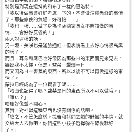
的事情中緩過來，臉頰都還發紅。
特別是到現在還抖的和布丁一樣的夏洛特。
「我以後做事會好好考慮一下的，不會做這種愚蠢的事情
了。那些傢伙的氣場，好可怕……」
「我也一樣……做了身為卡薩德家長女不應該做的事
情……會好好反省的！」
兩人說這樣的話。
另一邊，美咲也是滿臉通紅，但表情看上去好心情很高興
的樣子。
而且，耳朵和尾巴也好像因為那些Ｈ的東西而晃來晃去。
雖然我不太懂，但是，監禁＋蠟燭＝Ｈ
而又因為Ｈ＝害羞的東西，所以以後不可以再做這樣的事
情了。
蘿拉已經成為了一位賢者了呢……
「哈庫也記得了嗎？監禁是Ｈ的東西所以不可以做哦。」
「嗶ぃ？」
哈庫好像並不關心。
其實，對神獸這種東西也沒有關係的話吧。
「總之，不管怎麼樣。提審和拷問之類的野蠻的事情，就
交給大人去做吧。你們這些小孩子選擇躲在背後就好
了。」