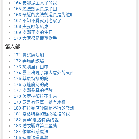
164 安娜是主人了的說
165 魔法劍還真是頑固
166 最近的魔法劍還真是先進呢
167 不知不覺就到老家了
168 夫妻吵架結束
169 安娜平安的生日
170 大家都是競爭對手
第六部
171 嘗試魔法劍
172 弄壞訓練場
173 想隱居在山中
174 雲上出現了讓人意外的東西
175 草原特訓的說
176 改造魔劍的說
177 安娜桑真的很強
178 怎麼拉都拉不出來
179 要是有個萬一還有水桶
180 在拉麵店吵鬧是不行的教訓
181 夏洛特桑的新必殺技的說
182 豪華˙夏洛特桑的說
183 睡衣戰隊第二型態
184 依靠幻惑魔法
185 這魔法還真難