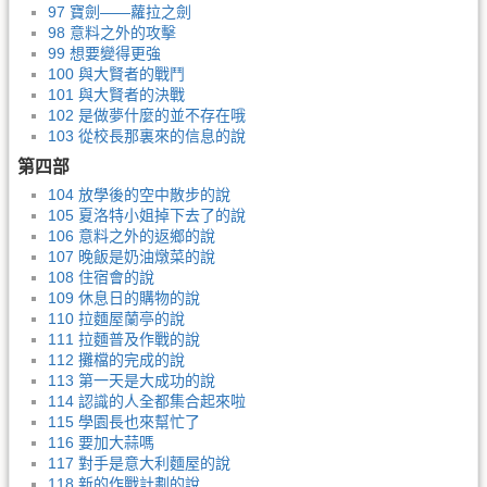
97 寶劍——蘿拉之劍
98 意料之外的攻擊
99 想要變得更強
100 與大賢者的戰鬥
101 與大賢者的決戰
102 是做夢什麼的並不存在哦
103 從校長那裏來的信息的說
第四部
104 放學後的空中散步的說
105 夏洛特小姐掉下去了的說
106 意料之外的返鄉的說
107 晚飯是奶油燉菜的說
108 住宿會的說
109 休息日的購物的說
110 拉麵屋蘭亭的說
111 拉麵普及作戰的說
112 攤檔的完成的說
113 第一天是大成功的說
114 認識的人全都集合起來啦
115 學園長也來幫忙了
116 要加大蒜嗎
117 對手是意大利麵屋的說
118 新的作戰計劃的說