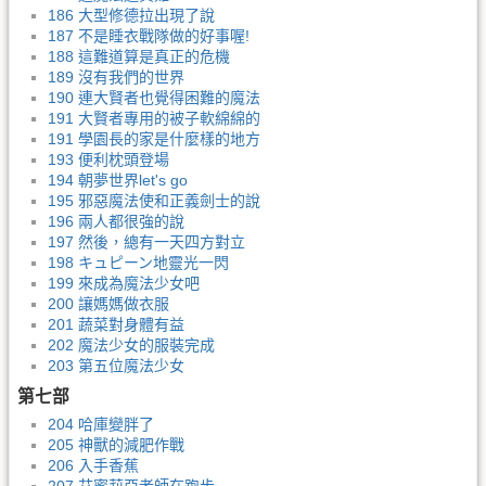
186 大型修德拉出現了說
187 不是睡衣戰隊做的好事喔!
188 這難道算是真正的危機
189 沒有我們的世界
190 連大賢者也覺得困難的魔法
191 大賢者專用的被子軟綿綿的
191 學園長的家是什麼樣的地方
193 便利枕頭登場
194 朝夢世界let's go
195 邪惡魔法使和正義劍士的說
196 兩人都很強的說
197 然後，總有一天四方對立
198 キュピーン地靈光一閃
199 來成為魔法少女吧
200 讓媽媽做衣服
201 蔬菜對身體有益
202 魔法少女的服裝完成
203 第五位魔法少女
第七部
204 哈庫變胖了
205 神獸的減肥作戰
206 入手香蕉