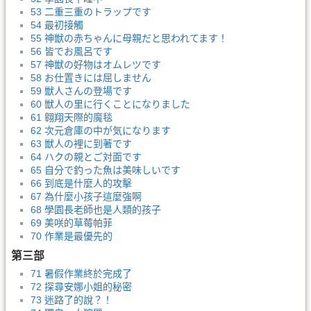
53 二重三重のトラップです
54 最初接觸
55 神獣の赤ちゃんに母親だと思われてます！
56 皆でお風呂です
57 神獣の好物はオムレツです
58 お仕置きには屈しません
59 獣人さんの登場です
60 獣人の里に行くことになりました
61 翱翔天際的魔毯
62 次元倉庫の中が気になります
63 獣人の裡に到著です
64 ハクの親とご対面です
65 自分で釣った魚は美味しいです
66 到底是什麼人的攻擊
67 為什麼小孩子這麼強啊
68 學園長老師也是人類的孩子
69 美咲的草莓帕菲
70 作業是最優先的
第三部
71 暑假作業終於完成了
72 探尋安娜小姐的秘密
73 迷路了的說？！