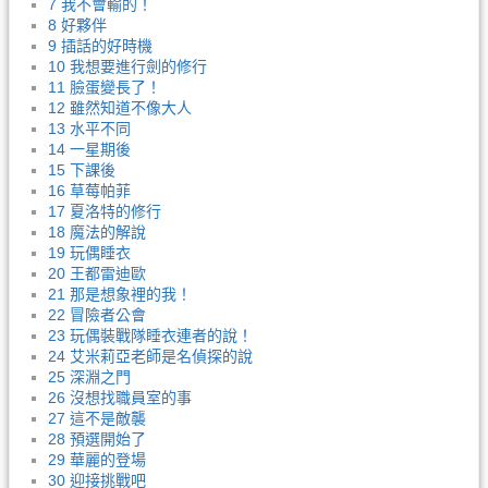
7 我不會輸的！
8 好夥伴
9 插話的好時機
10 我想要進行劍的修行
11 臉蛋變長了！
12 雖然知道不像大人
13 水平不同
14 一星期後
15 下課後
16 草莓帕菲
17 夏洛特的修行
18 魔法的解說
19 玩偶睡衣
20 王都雷迪歐
21 那是想象裡的我！
22 冒險者公會
23 玩偶裝戰隊睡衣連者的說！
24 艾米莉亞老師是名偵探的說
25 深淵之門
26 沒想找職員室的事
27 這不是敵襲
28 預選開始了
29 華麗的登場
30 迎接挑戰吧