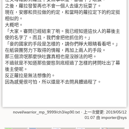
之後，蘿拉發誓再也不會一個人去遠方玩耍了。
現在，安娜和貝拉做的約定，和當時的蘿拉定下的約定挺
相似的。
大概吧。
「大家。審問已經結束了喲。我已經知道這伙人的幕後主
使的名字了。而且，我們會把他抓住的。」
「妾的國家的手段是怎樣的，請你們睜大眼睛看看吧。」
在紙袋團努力下取得的情報，再加上兩人的手段。
那三個流氓那麼快吐露真相也是沒辦法的吧。
不過就是不知道那些變態到底經過了怎樣的拷問吐出了幕
後主使呢。
反正蘿拉是無法想像的。
因為感覺很可怕，所以還是不去問具體過程了。
novel/warrior_mp_9999/ch3/ep90.txt
· 上一次變更:
2019/05/12
01:07
由
importer@sys