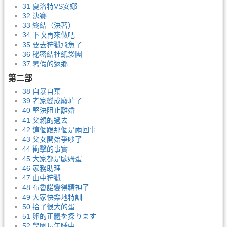
31 夏洛特VS安娜
32 決賽
33 終結（決著）
34 下次再來做吧
35 要去狩獵飛魚了
36 秘密結社紙袋團
37 暑假的返鄉
第二部
38 自暴自棄
39 老家變成廢墟了
40 堅決阻止離婚
41 父親的過去
42 這個跟那個是兩回事
43 父女開始爭吵了
44 衝擊的事實
45 大家都是歐姆蛋
46 家務助理
47 山中狩獵
48 布魯諾變得精神了
49 大家快樂地特訓
50 拾了很大的蛋
51 卵的正體を探ります
52 學園長午睡中