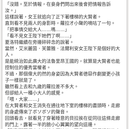
「沒錯。至於情報，在妾身們問出來後會把情報告訴
汝。」
這樣說著，女王就追向了正下著樓梯的大賢者。
直到看不見兩人的身影時，蘿拉才小聲的嘀咕了一句。
「把事情交給大人……嗎……」
「看不見女王陛下她們了啊……」
夏洛特繼續在旁邊碎碎念的說著。
當然，艾米麗茵．芙蕾雅．法爾利安女王陛下是個好的大
人。
是能統治如此廣大的法魯里昂王國的，就算是大賢者也能
控制住的優秀當權者。
不過，那個偉大的然的身姿因為大賢者德惡作劇變更小孩
子一樣就是了。
雖然看上去和九歲的蘿拉差不多大。
但卻給人一種小大人的感覺。
「喂，大家……」
在大賢者和女王消失在通往地下室的樓梯的盡頭時，走廊
的身處傳來了ボソボソ的聲音。
回頭看去，就看見了穿著睡意的貝拉挨在從同往這條走廊
的門上，露著一半的臉小心翼翼的望向這邊。