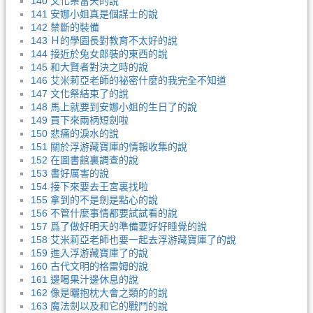
140 文化祭當天的說
141 安娜小姐真是個謀士的說
142 禁斷的裝備
143 Ｈ的學園長對教育不太好的說
144 接近於兔女郎裝的東西的說
145 和大賢者對決之時的說
146 艾米莉亞老師的祕密什麼的我完全不知道
147 文化祭結束了的說
148 馬上就要到安娜小姐的生日了的說
149 買下來兩柄短劍啦
150 悲痛的淚水的說
151 關於浮游藏寶庫的情報收集的說
152 在圖書館裏調查的說
153 書好厲害的說
154 接下來要去王宮裏找啦
155 拿到的不是劍是點心的說
156 不管什麼事情都要試試看的說
157 爲了做好明天的準備要好好睡覺的說
158 艾米莉亞老師也要一起去浮游藏寶庫了的說
159 進入浮游藏寶庫了的說
160 古代文明的格雷姆的說
161 邊喝果汁邊休息的說
162 像是曬抱枕大會之類的的說
163 魔法劍以及和它的戰鬥的說