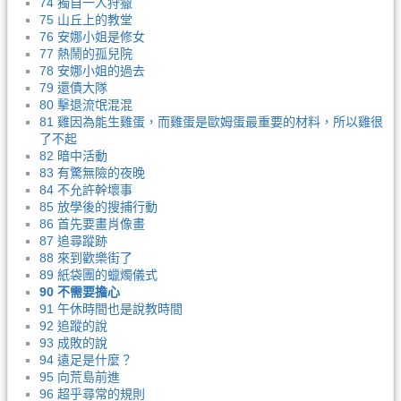
74 獨自一人狩獵
75 山丘上的教堂
76 安娜小姐是修女
77 熱鬧的孤兒院
78 安娜小姐的過去
79 還債大隊
80 擊退流氓混混
81 雞因為能生雞蛋，而雞蛋是歐姆蛋最重要的材料，所以雞很
了不起
82 暗中活動
83 有驚無險的夜晚
84 不允許幹壞事
85 放學後的搜捕行動
86 首先要畫肖像畫
87 追尋蹤跡
88 來到歡樂街了
89 紙袋團的蠟燭儀式
90 不需要擔心
91 午休時間也是說教時間
92 追蹤的說
93 成敗的說
94 遠足是什麼？
95 向荒島前進
96 超乎尋常的規則