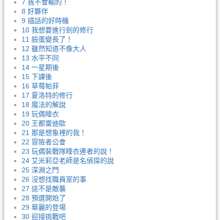
7 我不會輸的！
8 好夥伴
9 插話的好時機
10 我想要進行劍的修行
11 臉蛋變長了！
12 雖然知道不像大人
13 水平不同
14 一星期後
15 下課後
16 草莓帕菲
17 夏洛特的修行
18 魔法的解說
19 玩偶睡衣
20 王都雷迪歐
21 那是想象裡的我！
22 冒險者公會
23 玩偶裝戰隊睡衣連者的說！
24 艾米莉亞老師是名偵探的說
25 深淵之門
26 沒想找職員室的事
27 這不是敵襲
28 預選開始了
29 華麗的登場
30 迎接挑戰吧