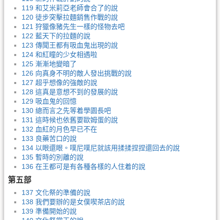
119 和艾米莉亞老師會合了的說
120 徒步突擊拉麵銷售作戰的說
121 狩獵像豬先生一樣的怪物去吧
122 藍天下的拉麵的說
123 傳聞王都有吸血鬼出現的說
124 和紅瞳的少女相遇啦
125 漸漸地變暗了
126 向真身不明的敵人發出挑戰的說
127 超乎想像的強敵的說
128 這真是意想不到的發展的說
129 吸血鬼的回憶
130 總而言之先等着學園長吧
131 這時候也依舊要歐姆蛋的說
132 血紅的月色早已不在
133 良藥苦口的說
134 以眼還眼。噗尼噗尼就該用揉揉捏捏還回去的說
135 暫時的別離的說
136 在王都可是有各種各樣的人住着的說
第五部
137 文化祭的準備的說
138 我們要辦的是女僕喫茶店的說
139 準備開始的說