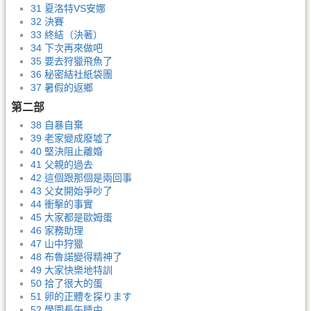
31 夏洛特VS安娜
32 決賽
33 終結（決著）
34 下次再來做吧
35 要去狩獵飛魚了
36 秘密結社紙袋團
37 暑假的返鄉
第二部
38 自暴自棄
39 老家變成廢墟了
40 堅決阻止離婚
41 父親的過去
42 這個跟那個是兩回事
43 父女開始爭吵了
44 衝擊的事實
45 大家都是歐姆蛋
46 家務助理
47 山中狩獵
48 布魯諾變得精神了
49 大家快樂地特訓
50 拾了很大的蛋
51 卵的正體を探ります
52 學園長午睡中