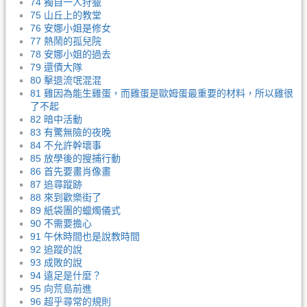
74 獨自一人狩獵
75 山丘上的教堂
76 安娜小姐是修女
77 熱鬧的孤兒院
78 安娜小姐的過去
79 還債大隊
80 擊退流氓混混
81 雞因為能生雞蛋，而雞蛋是歐姆蛋最重要的材料，所以雞很
了不起
82 暗中活動
83 有驚無險的夜晚
84 不允許幹壞事
85 放學後的搜捕行動
86 首先要畫肖像畫
87 追尋蹤跡
88 來到歡樂街了
89 紙袋團的蠟燭儀式
90 不需要擔心
91 午休時間也是說教時間
92 追蹤的說
93 成敗的說
94 遠足是什麼？
95 向荒島前進
96 超乎尋常的規則