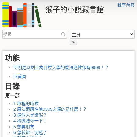
跳至內容
猴子的小說藏書館
>
功能
明明是以劍士為目標入學的魔法適性卻有9999！？
回首頁
目錄
第一部
1 啟程的時候
2 魔法適應性值9999之類的是什麼！？
3 這個人是誰呢？
4 稍微陪你一下！
5 想要朋友
6 怎樣辦，沈迷了