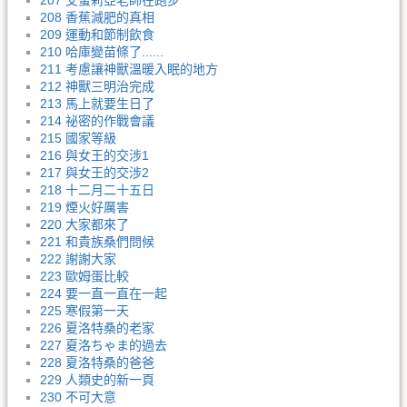
207 艾蜜莉亞老師在跑步
208 香蕉減肥的真相
209 運動和節制飲食
210 哈庫變苗條了......
211 考慮讓神獸溫暖入眠的地方
212 神獸三明治完成
213 馬上就要生日了
214 祕密的作戰會議
215 國家等級
216 與女王的交涉1
217 與女王的交涉2
218 十二月二十五日
219 煙火好厲害
220 大家都來了
221 和貴族桑們問候
222 謝謝大家
223 歐姆蛋比較
224 要一直一直在一起
225 寒假第一天
226 夏洛特桑的老家
227 夏洛ちゃま的過去
228 夏洛特桑的爸爸
229 人類史的新一頁
230 不可大意