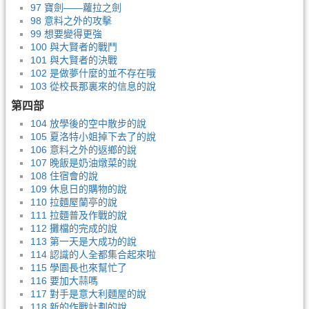
97 寶劍——蘿拉之劍
98 意料之外的攻擊
99 想要變得更強
100 與大賢者的戰鬥
101 與大賢者的決戰
102 是做夢什麼的並不存在哦
103 從校長那裏來的信息的說
第四部
104 放學後的空中散步的說
105 夏洛特小姐掉下去了的說
106 意料之外的返鄉的說
107 晚飯是奶油燉菜的說
108 住宿會的說
109 休息日的購物的說
110 拉麵屋蘭亭的說
111 拉麵普及作戰的說
112 攤檔的完成的說
113 第一天是大成功的說
114 認識的人全都集合起來啦
115 學園長也來幫忙了
116 要加大蒜嗎
117 對手是意大利麵屋的說
118 新的作戰計劃的說