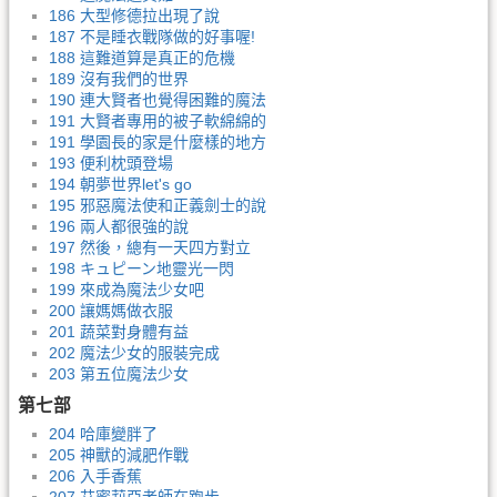
186 大型修德拉出現了說
187 不是睡衣戰隊做的好事喔!
188 這難道算是真正的危機
189 沒有我們的世界
190 連大賢者也覺得困難的魔法
191 大賢者專用的被子軟綿綿的
191 學園長的家是什麼樣的地方
193 便利枕頭登場
194 朝夢世界let's go
195 邪惡魔法使和正義劍士的說
196 兩人都很強的說
197 然後，總有一天四方對立
198 キュピーン地靈光一閃
199 來成為魔法少女吧
200 讓媽媽做衣服
201 蔬菜對身體有益
202 魔法少女的服裝完成
203 第五位魔法少女
第七部
204 哈庫變胖了
205 神獸的減肥作戰
206 入手香蕉