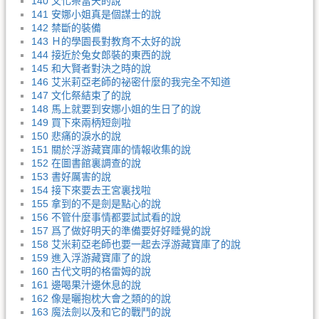
140 文化祭當天的說
141 安娜小姐真是個謀士的說
142 禁斷的裝備
143 Ｈ的學園長對教育不太好的說
144 接近於兔女郎裝的東西的說
145 和大賢者對決之時的說
146 艾米莉亞老師的祕密什麼的我完全不知道
147 文化祭結束了的說
148 馬上就要到安娜小姐的生日了的說
149 買下來兩柄短劍啦
150 悲痛的淚水的說
151 關於浮游藏寶庫的情報收集的說
152 在圖書館裏調查的說
153 書好厲害的說
154 接下來要去王宮裏找啦
155 拿到的不是劍是點心的說
156 不管什麼事情都要試試看的說
157 爲了做好明天的準備要好好睡覺的說
158 艾米莉亞老師也要一起去浮游藏寶庫了的說
159 進入浮游藏寶庫了的說
160 古代文明的格雷姆的說
161 邊喝果汁邊休息的說
162 像是曬抱枕大會之類的的說
163 魔法劍以及和它的戰鬥的說