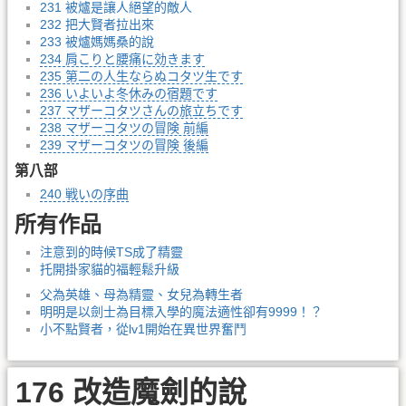
231 被爐是讓人絕望的敵人
232 把大賢者拉出來
233 被爐媽媽桑的說
234 肩こりと腰痛に効きます
235 第二の人生ならぬコタツ生です
236 いよいよ冬休みの宿題です
237 マザーコタツさんの旅立ちです
238 マザーコタツの冒険 前編
239 マザーコタツの冒険 後編
第八部
240 戦いの序曲
所有作品
注意到的時候TS成了精靈
托開掛家貓的福輕鬆升級
父為英雄、母為精靈、女兒為轉生者
明明是以劍士為目標入學的魔法適性卻有9999！？
小不點賢者，從lv1開始在異世界奮鬥
176 改造魔劍的說