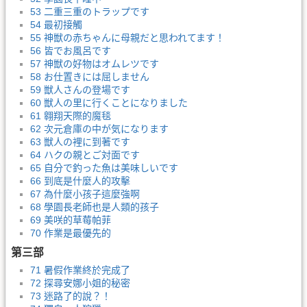
53 二重三重のトラップです
54 最初接觸
55 神獣の赤ちゃんに母親だと思われてます！
56 皆でお風呂です
57 神獣の好物はオムレツです
58 お仕置きには屈しません
59 獣人さんの登場です
60 獣人の里に行くことになりました
61 翱翔天際的魔毯
62 次元倉庫の中が気になります
63 獣人の裡に到著です
64 ハクの親とご対面です
65 自分で釣った魚は美味しいです
66 到底是什麼人的攻擊
67 為什麼小孩子這麼強啊
68 學園長老師也是人類的孩子
69 美咲的草莓帕菲
70 作業是最優先的
第三部
71 暑假作業終於完成了
72 探尋安娜小姐的秘密
73 迷路了的說？！