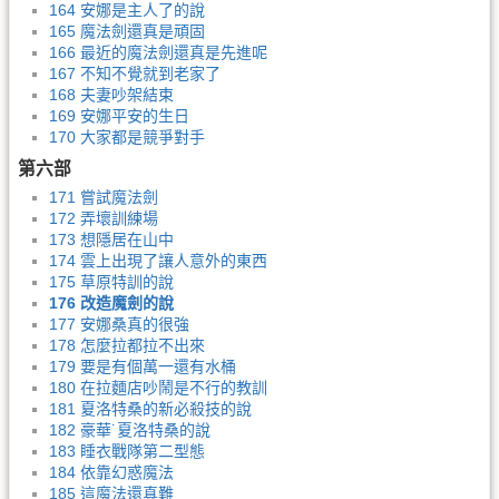
164 安娜是主人了的說
165 魔法劍還真是頑固
166 最近的魔法劍還真是先進呢
167 不知不覺就到老家了
168 夫妻吵架結束
169 安娜平安的生日
170 大家都是競爭對手
第六部
171 嘗試魔法劍
172 弄壞訓練場
173 想隱居在山中
174 雲上出現了讓人意外的東西
175 草原特訓的說
176 改造魔劍的說
177 安娜桑真的很強
178 怎麼拉都拉不出來
179 要是有個萬一還有水桶
180 在拉麵店吵鬧是不行的教訓
181 夏洛特桑的新必殺技的說
182 豪華˙夏洛特桑的說
183 睡衣戰隊第二型態
184 依靠幻惑魔法
185 這魔法還真難