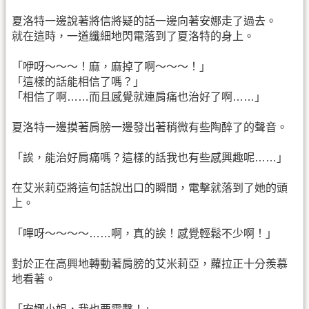
夏洛特一邊說著將信將疑的話一邊向著安娜走了過去。
就在這時，一道纖細地閃電落到了夏洛特的身上。
「咿呀～～～！麻，麻掉了啊～～～！」
「這樣的話能相信了嗎？」
「相信了啊……而且感覺就連肩痛也治好了啊……」
夏洛特一邊摸著肩膀一邊發出著稍微有些陶醉了的聲音。
「誒，能治好肩痛嗎？這樣的話我也有些感興趣呢……」
在艾米莉亞將這句話說出口的瞬間，電擊就落到了她的頭
上。
「嗶呀～～～～……啊，真的誒！感覺輕鬆不少啊！」
對於正在高興地轉動著肩膀的艾米莉亞，蘿拉正十分羨慕
地看著。