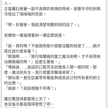
人。
正當蘿拉做著一副不高興的表情的時候，安娜手中的劍再
次發出了嗡嗡嗡的低音。
「啊，好厲害。我能清楚地聽到劍的話了。」
安娜她一邊凝視著劍一邊這麼說道。
「誒，真的嗎？不過我倒是什麼都沒聽到就是了……剛才
是在說什麼來著？」
「那個啊……『我可是驕傲的雷之魔法劍啊。才不是用來
治療肩痛的啊！』這麼生著氣。」
「嘿誒誒……說話的口氣完全就像是人類一樣的呢。那
麼，魔法劍先生，爲什麼要攻擊過來呢？」
「貌似是一直在這裏等待著能夠成爲自己的所有者的劍士
的出現。」
「誒誒！？就這樣幾千年嗎！」
蘿拉驚訝得都要飛上天了。
肯定每天都是閒得發慌了吧。