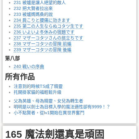
231 被爐是讓人絕望的敵人
232 把大賢者拉出來
233 被爐媽媽桑的說
234 肩こりと腰痛に効きます
235 第二の人生ならぬコタツ生です
236 いよいよ冬休みの宿題です
237 マザーコタツさんの旅立ちです
238 マザーコタツの冒険 前編
239 マザーコタツの冒険 後編
第八部
240 戦いの序曲
所有作品
注意到的時候TS成了精靈
托開掛家貓的福輕鬆升級
父為英雄、母為精靈、女兒為轉生者
明明是以劍士為目標入學的魔法適性卻有9999！？
小不點賢者，從lv1開始在異世界奮鬥
165 魔法劍還真是頑固