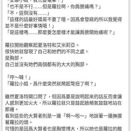
「安娜小姐，我也要電擊！」
「也不是不行……但是蘿拉啊，你肩膀痛嗎？」
「不，這倒沒有……」
「這樣的話最好還是不要了哦。因爲會發麻的所以我覺得
並不是什麼好事情哦！」
「是這樣嗎……那麼要怎麼樣才能讓肩膀開始痛呢？」
蘿拉開始觀察起夏洛特和艾米莉亞。
很快她就發現了自己和她們的不同之處。
是胸部。
自己並沒有她們兩個都有的大大的胸部。
「哼～噠！」
「蘿拉小姐，爲什麼突然就鬧起彆扭了啊？」
雖然夏洛特開口問了，但因爲要是說明起來的話反而會讓
人感到更加火大，所以蘿拉就只是鼓起臉頰氣鼓鼓地站在
那邊。
看到這些的大賢者則是一邊「啊～啦～」地說著一邊撫摸
著蘿拉的頭。
可惜的是因爲大賢者也是胸懷博大，所以她也是蘿拉的敵