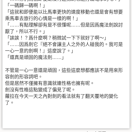
「一碼歸一碼啊！」
「這就和即便能以比馬車更快的速度移動也還是會有想要
乘馬車去旅行的心情是一樣的啊！」
「……有點理解卻有是不很懂呢……但是因爲魔法劍說討
厭了，所以不行。」
「誒誒！？爲什麼啊？稍微試一下下就好了啊～」
「……因爲劍它『絕不會讓主人之外的人碰我的。我可是
一心一意的劍啊！』這麼說了。」
「還真是頑固的魔法劍……」
不管是一心一意還是頑固，這些這麼想都應該不是用來形
容劍的形容詞吧。
但是居然不僅擁有意識就連性格也擁有呢。
劍沒有性格這點變成了偏見了呢。
蘿拉在今天一天之內對劍的看法就有了翻天覆地的變化
了。