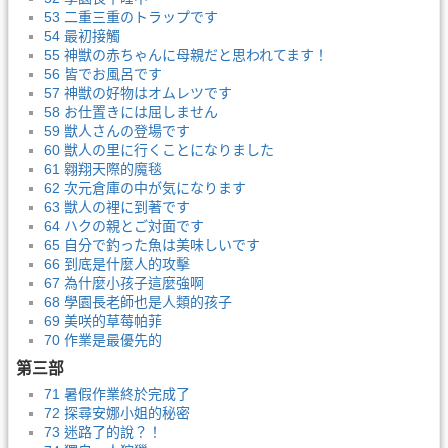
53 二重三重のトラップです
54 最初接觸
55 神獣の赤ちゃんに母親だと思われてます！
56 皆でお風呂です
57 神獣の好物はオムレツです
58 お仕置きには屈しません
59 獣人さんの登場です
60 獣人の里に行くことになりました
61 翱翔天際的魔毯
62 次元倉庫の中が気になります
63 獣人の裡に到著です
64 ハクの親とご対面です
65 自分で釣った魚は美味しいです
66 到底是什麼人的攻擊
67 為什麼小孩子這麼強啊
68 學園長老師也是人類的孩子
69 美咲的草莓帕菲
70 作業是最優先的
第三部
71 暑假作業終於完成了
72 探尋安娜小姐的秘密
73 迷路了的說？！