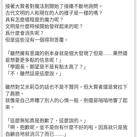
接著大賢者對魔法劍開始了接連不斷地詢問。
古代文明的人和現在的人的樣子是一樣的嗎？
具有怎麼樣程度的魔力呢？
文明是什麼時候開始發祥起來的呢？
爲什麼會消失呢？
但是這些沒有一個得到答覆。
「雖然擁有意識的劍本身就是個大發現了但是……果然還
是想要更多點的信息呢！」
「學園長。期望是不是有點太高了？」
「不，雖然話是這麼說。」
雖然對艾米莉亞的話也不是不贊同，但大賢者還是耷拉下
了肩膀。
就像是自己弄糟了別人的心情一般，劍還是嗡嗡地響了起
來。
「這麼無知真是抱歉了，這麼說的。」
「啊，抱歉呢。並不是你有什麼不好的啦。因爲就只是我
自顧自地就消沉了而已……」