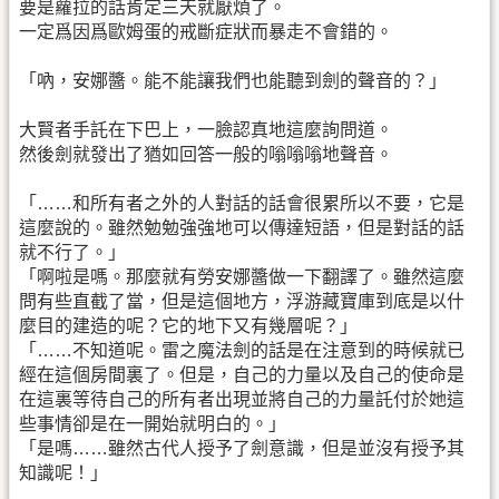
要是蘿拉的話肯定三天就厭煩了。
一定爲因爲歐姆蛋的戒斷症狀而暴走不會錯的。
「吶，安娜醬。能不能讓我們也能聽到劍的聲音的？」
大賢者手託在下巴上，一臉認真地這麼詢問道。
然後劍就發出了猶如回答一般的嗡嗡嗡地聲音。
「……和所有者之外的人對話的話會很累所以不要，它是
這麼說的。雖然勉勉強強地可以傳達短語，但是對話的話
就不行了。」
「啊啦是嗎。那麼就有勞安娜醬做一下翻譯了。雖然這麼
問有些直截了當，但是這個地方，浮游藏寶庫到底是以什
麼目的建造的呢？它的地下又有幾層呢？」
「……不知道呢。雷之魔法劍的話是在注意到的時候就已
經在這個房間裏了。但是，自己的力量以及自己的使命是
在這裏等待自己的所有者出現並將自己的力量託付於她這
些事情卻是在一開始就明白的。」
「是嗎……雖然古代人授予了劍意識，但是並沒有授予其
知識呢！」