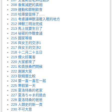
207 艾蜜莉亞老師在跑步
208 香蕉減肥的真相
209 運動和節制飲食
210 哈庫變苗條了......
211 考慮讓神獸溫暖入眠的地方
212 神獸三明治完成
213 馬上就要生日了
214 祕密的作戰會議
215 國家等級
216 與女王的交涉1
217 與女王的交涉2
218 十二月二十五日
219 煙火好厲害
220 大家都來了
221 和貴族桑們問候
222 謝謝大家
223 歐姆蛋比較
224 要一直一直在一起
225 寒假第一天
226 夏洛特桑的老家
227 夏洛ちゃま的過去
228 夏洛特桑的爸爸
229 人類史的新一頁
230 不可大意