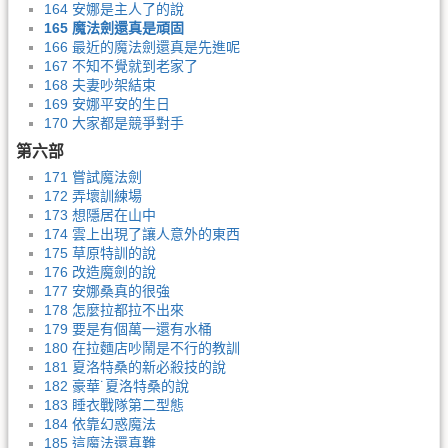
164 安娜是主人了的說
165 魔法劍還真是頑固
166 最近的魔法劍還真是先進呢
167 不知不覺就到老家了
168 夫妻吵架結束
169 安娜平安的生日
170 大家都是競爭對手
第六部
171 嘗試魔法劍
172 弄壞訓練場
173 想隱居在山中
174 雲上出現了讓人意外的東西
175 草原特訓的說
176 改造魔劍的說
177 安娜桑真的很強
178 怎麼拉都拉不出來
179 要是有個萬一還有水桶
180 在拉麵店吵鬧是不行的教訓
181 夏洛特桑的新必殺技的說
182 豪華˙夏洛特桑的說
183 睡衣戰隊第二型態
184 依靠幻惑魔法
185 這魔法還真難