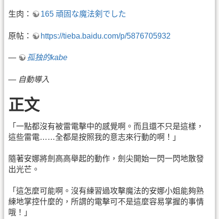
生肉：
165 頑固な魔法剣でした
原帖：
https://tieba.baidu.com/p/5876705932
—
孤独的kabe
—
自動導入
正文
「一點都沒有被雷電擊中的感覺啊。而且還不只是這樣，
這些雷電……全都是按照我的意志來行動的啊！」
隨著安娜將劍高高舉起的動作，劍尖開始一閃一閃地散發
出光芒。
「這怎麼可能啊。沒有練習過攻擊魔法的安娜小姐能夠熟
練地掌控什麼的，所謂的電擊可不是這麼容易掌握的事情
哦！」