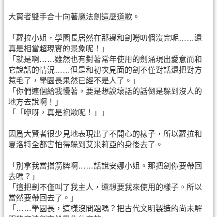
大賢者雙手合十向著魔法劍這麼道歉。
「蘿拉小姐，學園長居然在那邊和劍嘮叨個沒完呢……還
真是相當超現實的景象呢！」
「就是啊……雖然也有對著常年使用的劍涌現出愛意而和
它說話的情況……但是和初次見面的劍不僅對話還把對方
惹毛了，學園長果然已經不是人了。」
「你們連個給我慢著。要是想說壞話的話倒是躲到沒人的
地方去說啊！」
「「咿呀，真是抱歉呢！」」
因爲大賢者很少見地表現出了不開心的樣子，所以蘿拉和
夏洛特全都害怕得躲到艾米莉亞的身後去了。
「別拿我當擋箭牌啊……話說安娜小姐。那把劍你要帶回
去嗎？」
「這把劍不僅叫了我主人，還想要我來使用的樣子。所以
當然要帶回去了。」
「……學園長，這樣沒問題嗎？把古代文明製造的尚未解