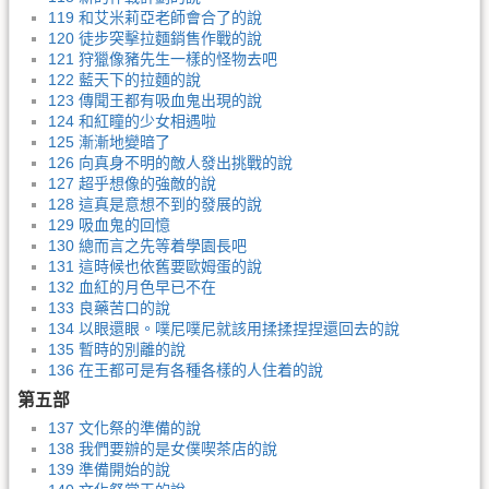
119 和艾米莉亞老師會合了的說
120 徒步突擊拉麵銷售作戰的說
121 狩獵像豬先生一樣的怪物去吧
122 藍天下的拉麵的說
123 傳聞王都有吸血鬼出現的說
124 和紅瞳的少女相遇啦
125 漸漸地變暗了
126 向真身不明的敵人發出挑戰的說
127 超乎想像的強敵的說
128 這真是意想不到的發展的說
129 吸血鬼的回憶
130 總而言之先等着學園長吧
131 這時候也依舊要歐姆蛋的說
132 血紅的月色早已不在
133 良藥苦口的說
134 以眼還眼。噗尼噗尼就該用揉揉捏捏還回去的說
135 暫時的別離的說
136 在王都可是有各種各樣的人住着的說
第五部
137 文化祭的準備的說
138 我們要辦的是女僕喫茶店的說
139 準備開始的說