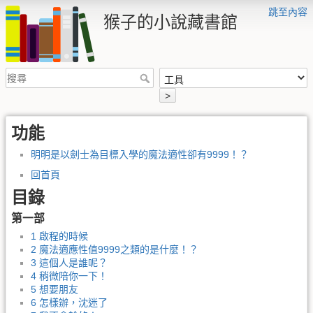
跳至內容
猴子的小說藏書館
>
功能
明明是以劍士為目標入學的魔法適性卻有9999！？
回首頁
目錄
第一部
1 啟程的時候
2 魔法適應性值9999之類的是什麼！？
3 這個人是誰呢？
4 稍微陪你一下！
5 想要朋友
6 怎樣辦，沈迷了