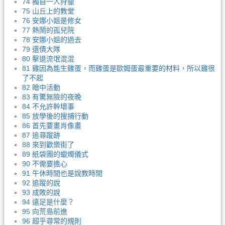
74 獨自一人狩獵
75 山丘上的教堂
76 安娜小姐是修女
77 熱鬧的孤兒院
78 安娜小姐的過去
79 還債大隊
80 擊退流氓混混
81 雞因為能生雞蛋，而雞蛋是歐姆蛋最重要的材料，所以雞很
了不起
82 暗中活動
83 有驚無險的夜晚
84 不允許幹壞事
85 放學後的搜捕行動
86 首先要畫肖像畫
87 追尋蹤跡
88 來到歡樂街了
89 紙袋團的蠟燭儀式
90 不需要擔心
91 午休時間也是說教時間
92 追蹤的說
93 成敗的說
94 遠足是什麼？
95 向荒島前進
96 超乎尋常的規則