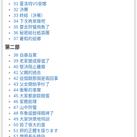
31 夏洛特VS安娜
32 決賽
33 終結（決著）
34 下次再來做吧
35 要去狩獵飛魚了
36 秘密結社紙袋團
37 暑假的返鄉
第二部
38 自暴自棄
39 老家變成廢墟了
40 堅決阻止離婚
41 父親的過去
42 這個跟那個是兩回事
43 父女開始爭吵了
44 衝擊的事實
45 大家都是歐姆蛋
46 家務助理
47 山中狩獵
48 布魯諾變得精神了
49 大家快樂地特訓
50 拾了很大的蛋
51 卵的正體を探ります
52 學園長午睡中