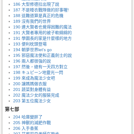
186 大型修德拉出現了說
187 不是睡衣戰隊做的好事喔!
188 這難道算是真正的危機
189 沒有我們的世界
190 連大賢者也覺得困難的魔法
191 大賢者專用的被子軟綿綿的
191 學園長的家是什麼樣的地方
193 便利枕頭登場
194 朝夢世界let's go
195 邪惡魔法使和正義劍士的說
196 兩人都很強的說
197 然後，總有一天四方對立
198 キュピーン地靈光一閃
199 來成為魔法少女吧
200 讓媽媽做衣服
201 蔬菜對身體有益
202 魔法少女的服裝完成
203 第五位魔法少女
第七部
204 哈庫變胖了
205 神獸的減肥作戰
206 入手香蕉