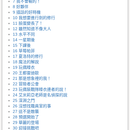
7 我不會輸的！
8 好夥伴
9 插話的好時機
10 我想要進行劍的修行
11 臉蛋變長了！
12 雖然知道不像大人
13 水平不同
14 一星期後
15 下課後
16 草莓帕菲
17 夏洛特的修行
18 魔法的解說
19 玩偶睡衣
20 王都雷迪歐
21 那是想象裡的我！
22 冒險者公會
23 玩偶裝戰隊睡衣連者的說！
24 艾米莉亞老師是名偵探的說
25 深淵之門
26 沒想找職員室的事
27 這不是敵襲
28 預選開始了
29 華麗的登場
30 迎接挑戰吧