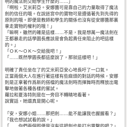
明的魔法劍交給學生什麼的……」
「啊啦，艾米莉亞。安娜醬可是靠自己的力量取得了魔法
劍的信任的哦。在說迷宮中的寶物可是遵循著先到先得的
原則的哦。即便是教師和學生的關係也沒有從安娜醬那裏
拿走寶物的權利的哦！」
「嘛啊，雖然的確是這樣……不是，我是想萬一魔法劍在
王都暴走的話學園長應該是會負起責任來阻止的吧這樣
的。」
「ＯＫ～ＯＫ～交給我吧！」
「……既然學園長都這麼說了，那就這樣吧！」
明確了責任坐在了的艾米莉亞安心地長吁了一口氣。
正當兩個大人在進行著這樣有些麻煩的對話的時候，安娜
則是正拿著作爲新的搭檔的魔法劍時而揮舞時而釋放出電
擊地做著各種各樣的嘗試。
蘿拉和夏洛特則是在一旁目不轉睛地看著。
說實話，她還真是開心呢。
「安，安娜小姐……那把劍……能不能讓我也握握看？」
「我也想試試看的說。」
「……你們兩個即便是沒有這把劍也能打出電擊的吧？」