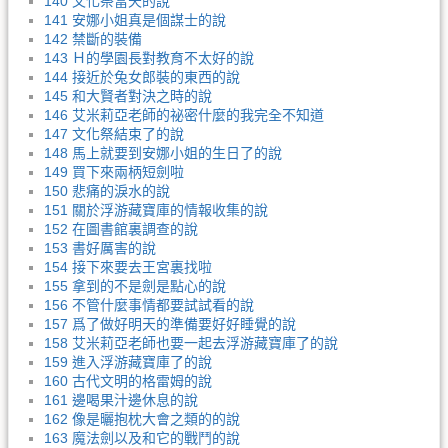
140 文化祭當天的說
141 安娜小姐真是個謀士的說
142 禁斷的裝備
143 Ｈ的學園長對教育不太好的說
144 接近於兔女郎裝的東西的說
145 和大賢者對決之時的說
146 艾米莉亞老師的祕密什麼的我完全不知道
147 文化祭結束了的說
148 馬上就要到安娜小姐的生日了的說
149 買下來兩柄短劍啦
150 悲痛的淚水的說
151 關於浮游藏寶庫的情報收集的說
152 在圖書館裏調查的說
153 書好厲害的說
154 接下來要去王宮裏找啦
155 拿到的不是劍是點心的說
156 不管什麼事情都要試試看的說
157 爲了做好明天的準備要好好睡覺的說
158 艾米莉亞老師也要一起去浮游藏寶庫了的說
159 進入浮游藏寶庫了的說
160 古代文明的格雷姆的說
161 邊喝果汁邊休息的說
162 像是曬抱枕大會之類的的說
163 魔法劍以及和它的戰鬥的說