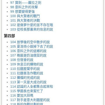
97 寶劍——蘿拉之劍
98 意料之外的攻擊
99 想要變得更強
100 與大賢者的戰鬥
101 與大賢者的決戰
102 是做夢什麼的並不存在哦
103 從校長那裏來的信息的說
第四部
104 放學後的空中散步的說
105 夏洛特小姐掉下去了的說
106 意料之外的返鄉的說
107 晚飯是奶油燉菜的說
108 住宿會的說
109 休息日的購物的說
110 拉麵屋蘭亭的說
111 拉麵普及作戰的說
112 攤檔的完成的說
113 第一天是大成功的說
114 認識的人全都集合起來啦
115 學園長也來幫忙了
116 要加大蒜嗎
117 對手是意大利麵屋的說
118 新的作戰計劃的說