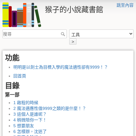
跳至內容
猴子的小說藏書館
>
功能
明明是以劍士為目標入學的魔法適性卻有9999！？
回首頁
目錄
第一部
1 啟程的時候
2 魔法適應性值9999之類的是什麼！？
3 這個人是誰呢？
4 稍微陪你一下！
5 想要朋友
6 怎樣辦，沈迷了