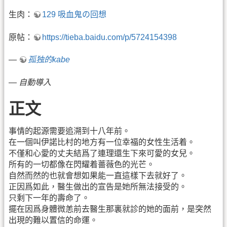
生肉：
129 吸血鬼の回想
原帖：
https://tieba.baidu.com/p/5724154398
—
孤独的kabe
—
自動導入
正文
事情的起源需要追溯到十八年前。
在一個叫伊諾比村的地方有一位幸福的女性生活着。
不僅和心愛的丈夫結爲了連理還生下來可愛的女兒。
所有的一切都像在閃耀着薔薇色的光芒。
自然而然的也就會想如果能一直這樣下去就好了。
正因爲如此，醫生做出的宣告是她所無法接受的。
只剩下一年的壽命了。
擺在因爲身體微恙前去醫生那裏就診的她的面前，是突然
出現的難以置信的命運。