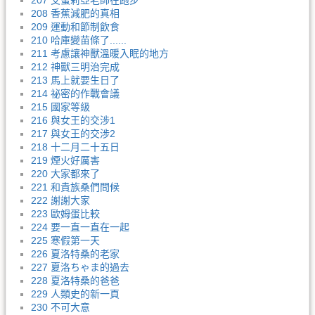
207 艾蜜莉亞老師在跑步
208 香蕉減肥的真相
209 運動和節制飲食
210 哈庫變苗條了......
211 考慮讓神獸溫暖入眠的地方
212 神獸三明治完成
213 馬上就要生日了
214 祕密的作戰會議
215 國家等級
216 與女王的交涉1
217 與女王的交涉2
218 十二月二十五日
219 煙火好厲害
220 大家都來了
221 和貴族桑們問候
222 謝謝大家
223 歐姆蛋比較
224 要一直一直在一起
225 寒假第一天
226 夏洛特桑的老家
227 夏洛ちゃま的過去
228 夏洛特桑的爸爸
229 人類史的新一頁
230 不可大意