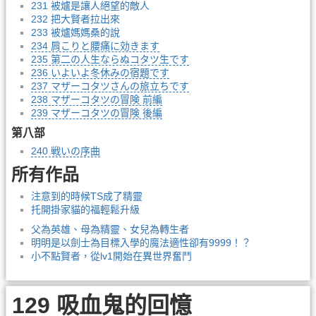
231 被爐是讓人絕望的敵人
232 把大賢者拉出來
233 被爐媽媽桑的說
234 肩こりと腰痛に効きます
235 第二の人生ならぬコタツ生です
236 いよいよ冬休みの宿題です
237 マザーコタツさんの旅立ちです
238 マザーコタツの冒険 前編
239 マザーコタツの冒険 後編
第八部
240 戦いの序曲
所有作品
注意到的時候TS成了精靈
托開掛家貓的福輕鬆升級
父為英雄、母為精靈、女兒為轉生者
明明是以劍士為目標入學的魔法適性卻有9999！？
小不點賢者，從lv1開始在異世界奮鬥
129 吸血鬼的回憶