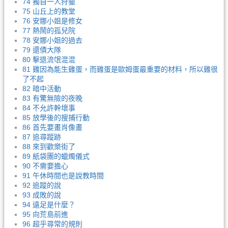
74 獨自一人狩獵
75 山丘上的教堂
76 安娜小姐是修女
77 熱鬧的孤兒院
78 安娜小姐的過去
79 還債大隊
80 擊退流氓混混
81 雞因為能生雞蛋，而雞蛋是歐姆蛋最重要的材料，所以雞很
了不起
82 暗中活動
83 有驚無險的夜晚
84 不允許幹壞事
85 放學後的搜捕行動
86 首先要畫肖像畫
87 追尋蹤跡
88 來到歡樂街了
89 紙袋團的蠟燭儀式
90 不需要擔心
91 午休時間也是說教時間
92 追蹤的說
93 成敗的說
94 遠足是什麼？
95 向荒島前進
96 超乎尋常的規則