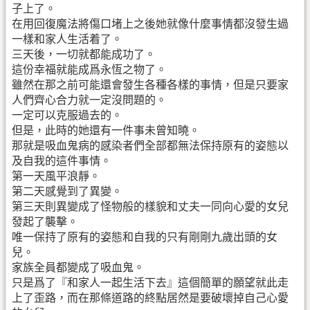
子上了。
在用回復魔法將傷口堵上之後她就像什麼事情都沒發生過
一樣和家人生活着了。
三天後，一切就都能成功了。
這份幸福就能成爲永恆之物了。
雖然在那之前可能還會發生各種各樣的事情，但是只要家
人們齊心合力就一定沒問題的。
一定可以克服過去的。
但是，此時的她還有一件事未曾知曉。
那就是吸血鬼病的感染者們全部都無法保持原有的姿態以
及自我的這件事情。
第一天風平浪靜。
第二天感覺到了異變。
第三天則異變成了怪物般的樣貌和丈夫一同向心愛的女兒
發起了襲擊。
唯一保持了原有的姿態和自我的只有剛剛九歲出頭的女
兒。
家族全員都變成了吸血鬼。
只是爲了『和家人一起生活下去』這個簡單的願望就此走
上了歪路，而在那條道路的終點居然是要破壞掉自己心愛