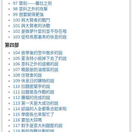
97 寶劍——蘿拉之劍
98 意料之外的攻擊
99 想要變得更強
100 與大賢者的戰鬥
101 與大賢者的決戰
102 是做夢什麼的並不存在哦
103 從校長那裏來的信息的說
第四部
104 放學後的空中散步的說
105 夏洛特小姐掉下去了的說
106 意料之外的返鄉的說
107 晚飯是奶油燉菜的說
108 住宿會的說
109 休息日的購物的說
110 拉麵屋蘭亭的說
111 拉麵普及作戰的說
112 攤檔的完成的說
113 第一天是大成功的說
114 認識的人全都集合起來啦
115 學園長也來幫忙了
116 要加大蒜嗎
117 對手是意大利麵屋的說
118 新的作戰計劃的說