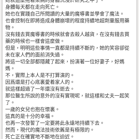
她就這麼拖着染病的身體沉浸於研究之中了。
身體每天都在走向死亡。
她也在實踐自己所閱讀的大量的魔導書並學會了魔法。
也會控制在即將造成身體崩壞的程度持續地超劑量服用藥
物。
沒有錢去買魔導書的時候就會去殺人越貨，在沒有錢去買
藥的時候也一樣會這麼做。
但是，明明這些事情一直都是持續不斷的，她的笑容卻從
未在家人們的面前消失過。
將這一切全部都隱藏了起來，扮演著一位好妻子，好媽
媽。
不，實際上本人是不打算演的。
因爲還是打心底裏愛着家人的。
就這樣超過了一年還沒有逝去。
那位醫生所說的意外的沒有實現呢，就這樣和丈夫一起笑
了。
一歲的女兒也抱在懷裏。
這真的是十分的幸福。
也再一次發誓了一定要將此永遠地持續下去。
然而，現代的魔法技術依舊是有極限的。
死亡正在確實地不斷地在迫近。