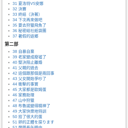
31 夏洛特VS安娜
32 決賽
33 終結（決著）
34 下次再來做吧
35 要去狩獵飛魚了
36 秘密結社紙袋團
37 暑假的返鄉
第二部
38 自暴自棄
39 老家變成廢墟了
40 堅決阻止離婚
41 父親的過去
42 這個跟那個是兩回事
43 父女開始爭吵了
44 衝擊的事實
45 大家都是歐姆蛋
46 家務助理
47 山中狩獵
48 布魯諾變得精神了
49 大家快樂地特訓
50 拾了很大的蛋
51 卵的正體を探ります
52 學園長午睡中