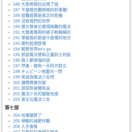
186 大型修德拉出現了說
187 不是睡衣戰隊做的好事喔!
188 這難道算是真正的危機
189 沒有我們的世界
190 連大賢者也覺得困難的魔法
191 大賢者專用的被子軟綿綿的
191 學園長的家是什麼樣的地方
193 便利枕頭登場
194 朝夢世界let's go
195 邪惡魔法使和正義劍士的說
196 兩人都很強的說
197 然後，總有一天四方對立
198 キュピーン地靈光一閃
199 來成為魔法少女吧
200 讓媽媽做衣服
201 蔬菜對身體有益
202 魔法少女的服裝完成
203 第五位魔法少女
第七部
204 哈庫變胖了
205 神獸的減肥作戰
206 入手香蕉