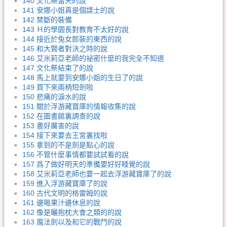
140 文化祭當天的說
141 安娜小姐真是個謀士的說
142 禁斷的裝備
143 Ｈ的學園長對教育不太好的說
144 接近於兔女郎裝的東西的說
145 和大賢者對決之時的說
146 艾米莉亞老師的祕密什麼的我完全不知道
147 文化祭結束了的說
148 馬上就要到安娜小姐的生日了的說
149 買下來兩柄短劍啦
150 悲痛的淚水的說
151 關於浮游藏寶庫的情報收集的說
152 在圖書館裏調查的說
153 書好厲害的說
154 接下來要去王宮裏找啦
155 拿到的不是劍是點心的說
156 不管什麼事情都要試試看的說
157 爲了做好明天的準備要好好睡覺的說
158 艾米莉亞老師也要一起去浮游藏寶庫了的說
159 進入浮游藏寶庫了的說
160 古代文明的格雷姆的說
161 邊喝果汁邊休息的說
162 像是曬抱枕大會之類的的說
163 魔法劍以及和它的戰鬥的說