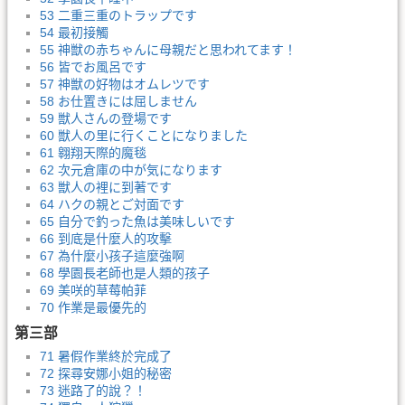
53 二重三重のトラップです
54 最初接觸
55 神獣の赤ちゃんに母親だと思われてます！
56 皆でお風呂です
57 神獣の好物はオムレツです
58 お仕置きには屈しません
59 獣人さんの登場です
60 獣人の里に行くことになりました
61 翱翔天際的魔毯
62 次元倉庫の中が気になります
63 獣人の裡に到著です
64 ハクの親とご対面です
65 自分で釣った魚は美味しいです
66 到底是什麼人的攻擊
67 為什麼小孩子這麼強啊
68 學園長老師也是人類的孩子
69 美咲的草莓帕菲
70 作業是最優先的
第三部
71 暑假作業終於完成了
72 探尋安娜小姐的秘密
73 迷路了的說？！