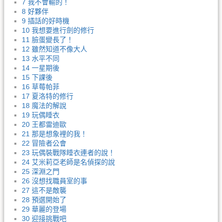
7 我不會輸的！
8 好夥伴
9 插話的好時機
10 我想要進行劍的修行
11 臉蛋變長了！
12 雖然知道不像大人
13 水平不同
14 一星期後
15 下課後
16 草莓帕菲
17 夏洛特的修行
18 魔法的解說
19 玩偶睡衣
20 王都雷迪歐
21 那是想象裡的我！
22 冒險者公會
23 玩偶裝戰隊睡衣連者的說！
24 艾米莉亞老師是名偵探的說
25 深淵之門
26 沒想找職員室的事
27 這不是敵襲
28 預選開始了
29 華麗的登場
30 迎接挑戰吧