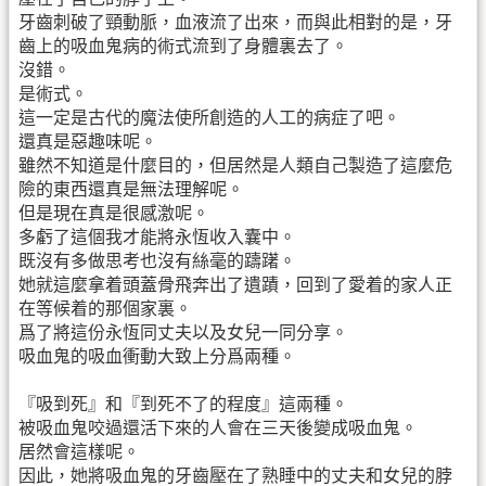
牙齒刺破了頸動脈，血液流了出來，而與此相對的是，牙
齒上的吸血鬼病的術式流到了身體裏去了。
沒錯。
是術式。
這一定是古代的魔法使所創造的人工的病症了吧。
還真是惡趣味呢。
雖然不知道是什麼目的，但居然是人類自己製造了這麼危
險的東西還真是無法理解呢。
但是現在真是很感激呢。
多虧了這個我才能將永恆收入囊中。
既沒有多做思考也沒有絲毫的躊躇。
她就這麼拿着頭蓋骨飛奔出了遺蹟，回到了愛着的家人正
在等候着的那個家裏。
爲了將這份永恆同丈夫以及女兒一同分享。
吸血鬼的吸血衝動大致上分爲兩種。
『吸到死』和『到死不了的程度』這兩種。
被吸血鬼咬過還活下來的人會在三天後變成吸血鬼。
居然會這樣呢。
因此，她將吸血鬼的牙齒壓在了熟睡中的丈夫和女兒的脖