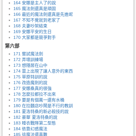
164 安娜是主人了的說
165 魔法劍還真是頑固
166 最近的魔法劍還真是先進呢
167 不知不覺就到老家了
168 夫妻吵架結束
169 安娜平安的生日
170 大家都是競爭對手
第六部
171 嘗試魔法劍
172 弄壞訓練場
173 想隱居在山中
174 雲上出現了讓人意外的東西
175 草原特訓的說
176 改造魔劍的說
177 安娜桑真的很強
178 怎麼拉都拉不出來
179 要是有個萬一還有水桶
180 在拉麵店吵鬧是不行的教訓
181 夏洛特桑的新必殺技的說
182 豪華˙夏洛特桑的說
183 睡衣戰隊第二型態
184 依靠幻惑魔法
185 這魔法還真難