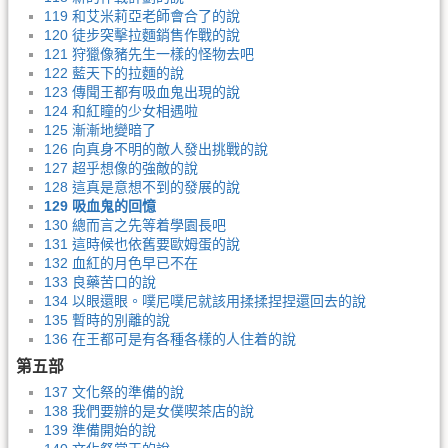
119 和艾米莉亞老師會合了的說
120 徒步突擊拉麵銷售作戰的說
121 狩獵像豬先生一樣的怪物去吧
122 藍天下的拉麵的說
123 傳聞王都有吸血鬼出現的說
124 和紅瞳的少女相遇啦
125 漸漸地變暗了
126 向真身不明的敵人發出挑戰的說
127 超乎想像的強敵的說
128 這真是意想不到的發展的說
129 吸血鬼的回憶
130 總而言之先等着學園長吧
131 這時候也依舊要歐姆蛋的說
132 血紅的月色早已不在
133 良藥苦口的說
134 以眼還眼。噗尼噗尼就該用揉揉捏捏還回去的說
135 暫時的別離的說
136 在王都可是有各種各樣的人住着的說
第五部
137 文化祭的準備的說
138 我們要辦的是女僕喫茶店的說
139 準備開始的說