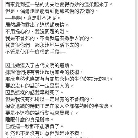
而察覺到這一點的丈夫也變得微妙的溫柔起來了。
但是，偶爾還是能看到他那悲傷的表情的。
──啊啊，真是對不起呢。
居然讓你露出了這樣額表情。
不用擔心的，我沒問題的哦。
我是不會死的，不會就這麼撒手人寰的。
我會很你們一起永遠地生活下去的。
不管是使用什麼樣的手段──
因此她潛入了古代文明的遺蹟。
據說他們持有者遠超現如今的技術。
那麼自然也應該有有關於永恆的生命的提示的吧。
要說沒有的話那一定是騙人的。
因爲這樣的話我早就死了。
但是我沒有死所以一定是有的不會錯的。
探索遺蹟的時間正是在家人全部都熟睡的半夜裏。
要是不這樣的話行動就會暴露了。
睡眠什麼的真是礙事。
已經連一秒都不能浪費了。
雖然也不是沒有睡意但就是睡不着。