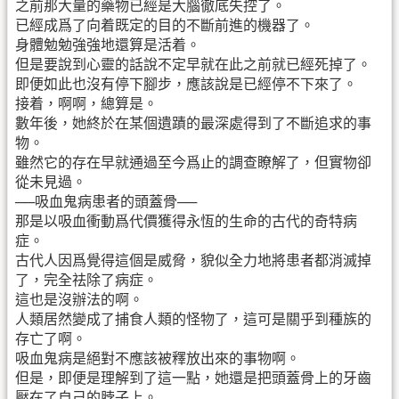
之前那大量的藥物已經是大腦徹底失控了。
已經成爲了向着既定的目的不斷前進的機器了。
身體勉勉強強地還算是活着。
但是要說到心靈的話說不定早就在此之前就已經死掉了。
即便如此也沒有停下腳步，應該說是已經停不下來了。
接着，啊啊，總算是。
數年後，她終於在某個遺蹟的最深處得到了不斷追求的事
物。
雖然它的存在早就通過至今爲止的調查瞭解了，但實物卻
從未見過。
──吸血鬼病患者的頭蓋骨──
那是以吸血衝動爲代價獲得永恆的生命的古代的奇特病
症。
古代人因爲覺得這個是威脅，貌似全力地將患者都消滅掉
了，完全祛除了病症。
這也是沒辦法的啊。
人類居然變成了捕食人類的怪物了，這可是關乎到種族的
存亡了啊。
吸血鬼病是絕對不應該被釋放出來的事物啊。
但是，即便是理解到了這一點，她還是把頭蓋骨上的牙齒
壓在了自己的脖子上。