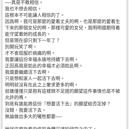
──真是不敢相信。
我也不想去相信。
這根本不可能讓人相信的了。
因爲啊，我可是那麼的愛着丈夫的啊，也是那麼的愛着生
下來的那個女兒的啊，那樣可愛的女兒，我明明還期待着
能守望着她的成長的。
但是現在卻只剩下一年了？
別開玩笑了啊。
才不會屈服於病痛的啊。
我要讓這份幸福永遠地持續下去啊。
正因爲我是如此的幸福才必須如此啊。
我還要繼續活下去啊。
只是想和家人一起活下去啊。
明明就沒有在此之上奢求更多的啊。
就連僅僅只是抱有這樣微不足道的願望這件事情也是不被
允許的嗎。
到底有誰能將這份『想要活下去』的願望給否定掉？
沒錯，我要活下去。
無論做出多大的犧牲都要──