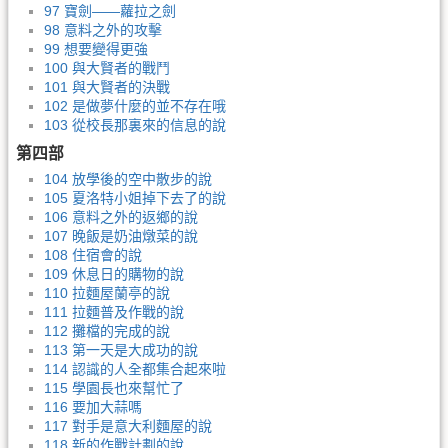
97 寶劍——蘿拉之劍
98 意料之外的攻擊
99 想要變得更強
100 與大賢者的戰鬥
101 與大賢者的決戰
102 是做夢什麼的並不存在哦
103 從校長那裏來的信息的說
第四部
104 放學後的空中散步的說
105 夏洛特小姐掉下去了的說
106 意料之外的返鄉的說
107 晚飯是奶油燉菜的說
108 住宿會的說
109 休息日的購物的說
110 拉麵屋蘭亭的說
111 拉麵普及作戰的說
112 攤檔的完成的說
113 第一天是大成功的說
114 認識的人全都集合起來啦
115 學園長也來幫忙了
116 要加大蒜嗎
117 對手是意大利麵屋的說
118 新的作戰計劃的說