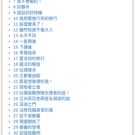
7 我不會輸的！
8 好夥伴
9 插話的好時機
10 我想要進行劍的修行
11 臉蛋變長了！
12 雖然知道不像大人
13 水平不同
14 一星期後
15 下課後
16 草莓帕菲
17 夏洛特的修行
18 魔法的解說
19 玩偶睡衣
20 王都雷迪歐
21 那是想象裡的我！
22 冒險者公會
23 玩偶裝戰隊睡衣連者的說！
24 艾米莉亞老師是名偵探的說
25 深淵之門
26 沒想找職員室的事
27 這不是敵襲
28 預選開始了
29 華麗的登場
30 迎接挑戰吧