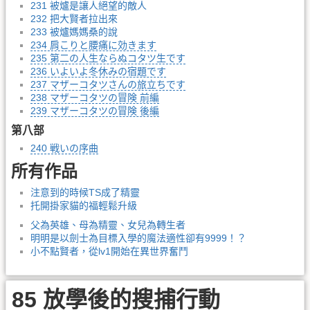
231 被爐是讓人絕望的敵人
232 把大賢者拉出來
233 被爐媽媽桑的說
234 肩こりと腰痛に効きます
235 第二の人生ならぬコタツ生です
236 いよいよ冬休みの宿題です
237 マザーコタツさんの旅立ちです
238 マザーコタツの冒険 前編
239 マザーコタツの冒険 後編
第八部
240 戦いの序曲
所有作品
注意到的時候TS成了精靈
托開掛家貓的福輕鬆升級
父為英雄、母為精靈、女兒為轉生者
明明是以劍士為目標入學的魔法適性卻有9999！？
小不點賢者，從lv1開始在異世界奮鬥
85 放學後的搜捕行動