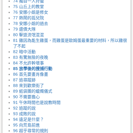
74 獨自一人狩獵
75 山丘上的教堂
76 安娜小姐是修女
77 熱鬧的孤兒院
78 安娜小姐的過去
79 還債大隊
80 擊退流氓混混
81 雞因為能生雞蛋，而雞蛋是歐姆蛋最重要的材料，所以雞很
了不起
82 暗中活動
83 有驚無險的夜晚
84 不允許幹壞事
85 放學後的搜捕行動
86 首先要畫肖像畫
87 追尋蹤跡
88 來到歡樂街了
89 紙袋團的蠟燭儀式
90 不需要擔心
91 午休時間也是說教時間
92 追蹤的說
93 成敗的說
94 遠足是什麼？
95 向荒島前進
96 超乎尋常的規則