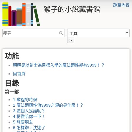
跳至內容
猴子的小說藏書館
>
功能
明明是以劍士為目標入學的魔法適性卻有9999！？
回首頁
目錄
第一部
1 啟程的時候
2 魔法適應性值9999之類的是什麼！？
3 這個人是誰呢？
4 稍微陪你一下！
5 想要朋友
6 怎樣辦，沈迷了