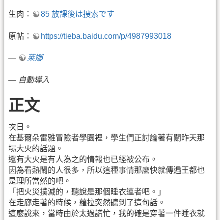
生肉：
85 放課後は捜索です
原帖：
https://tieba.baidu.com/p/4987993018
—
莱娜
—
自動導入
正文
次日。
在基爾朵雷雅冒險者學園裡，學生們正討論著有關昨天那
場大火的話題。
還有大火是有人為之的情報也已經被公布。
因為看熱鬧的人很多，所以這種事情那麼快就傳遍王都也
是理所當然的吧。
「把火災撲滅的，聽說是那個睡衣連者吧。」
在走廊走著的時候，蘿拉突然聽到了這句話。
這麼說來，當時由於太過謊忙，我的確是穿著一件睡衣就