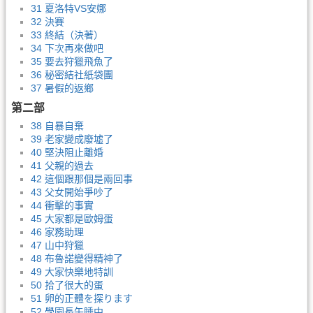
31 夏洛特VS安娜
32 決賽
33 終結（決著）
34 下次再來做吧
35 要去狩獵飛魚了
36 秘密結社紙袋團
37 暑假的返鄉
第二部
38 自暴自棄
39 老家變成廢墟了
40 堅決阻止離婚
41 父親的過去
42 這個跟那個是兩回事
43 父女開始爭吵了
44 衝擊的事實
45 大家都是歐姆蛋
46 家務助理
47 山中狩獵
48 布魯諾變得精神了
49 大家快樂地特訓
50 拾了很大的蛋
51 卵的正體を探ります
52 學園長午睡中