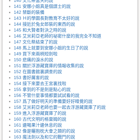
140 文化祭當天的說
141 安娜小姐真是個謀士的說
142 禁斷的裝備
143 Ｈ的學園長對教育不太好的說
144 接近於兔女郎裝的東西的說
145 和大賢者對決之時的說
146 艾米莉亞老師的祕密什麼的我完全不知道
147 文化祭結束了的說
148 馬上就要到安娜小姐的生日了的說
149 買下來兩柄短劍啦
150 悲痛的淚水的說
151 關於浮游藏寶庫的情報收集的說
152 在圖書館裏調查的說
153 書好厲害的說
154 接下來要去王宮裏找啦
155 拿到的不是劍是點心的說
156 不管什麼事情都要試試看的說
157 爲了做好明天的準備要好好睡覺的說
158 艾米莉亞老師也要一起去浮游藏寶庫了的說
159 進入浮游藏寶庫了的說
160 古代文明的格雷姆的說
161 邊喝果汁邊休息的說
162 像是曬抱枕大會之類的的說
163 魔法劍以及和它的戰鬥的說