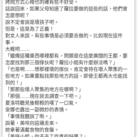
拷問方式心裡也的確有些不好受。
話說回來，如果父母知道了蘿拉要做的這些的話，他們會
怎麼想呢？
說不定會說是壞孩子吧。
但是，這是為了正義！
對女人來說，有些事情是必須要去做的，比如現在這件
事。
大概吧……
「蠟燭這種東西哪裡都有，問題是在這麼廣闊的王都，要
怎麼找到那三個傢伙呢？蘿拉小姐有什麼辦法嗎？」
「也是啊……想那樣壞的傢伙，肯定會待在壞人聚集的一
些地方。如果重點找那些地方的話，即使王都再大也能找
到的！」
「那那些壞人聚集的地方在哪啊？」
「那個……現在就去調查一下吧。」
夏洛特聽見後輕輕的嘆了一口氣。
安娜也露出一副微妙的表情。
「事情我聽說了喲。」
說著，美咲向這邊走來。
她拿著滿載食物的食盤。
「美咲小姐，你不去工作真的好嗎？」