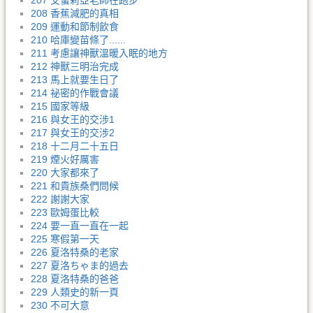
207 艾蜜莉亞老師在跑步
208 香蕉減肥的真相
209 運動和節制飲食
210 哈庫變苗條了......
211 考慮讓神獸溫暖入眠的地方
212 神獸三明治完成
213 馬上就要生日了
214 祕密的作戰會議
215 國家等級
216 與女王的交涉1
217 與女王的交涉2
218 十二月二十五日
219 煙火好厲害
220 大家都來了
221 和貴族桑們問候
222 謝謝大家
223 歐姆蛋比較
224 要一直一直在一起
225 寒假第一天
226 夏洛特桑的老家
227 夏洛ちゃま的過去
228 夏洛特桑的爸爸
229 人類史的新一頁
230 不可大意