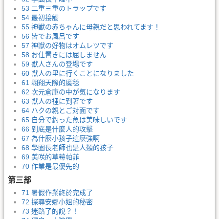
53 二重三重のトラップです
54 最初接觸
55 神獣の赤ちゃんに母親だと思われてます！
56 皆でお風呂です
57 神獣の好物はオムレツです
58 お仕置きには屈しません
59 獣人さんの登場です
60 獣人の里に行くことになりました
61 翱翔天際的魔毯
62 次元倉庫の中が気になります
63 獣人の裡に到著です
64 ハクの親とご対面です
65 自分で釣った魚は美味しいです
66 到底是什麼人的攻擊
67 為什麼小孩子這麼強啊
68 學園長老師也是人類的孩子
69 美咲的草莓帕菲
70 作業是最優先的
第三部
71 暑假作業終於完成了
72 探尋安娜小姐的秘密
73 迷路了的說？！