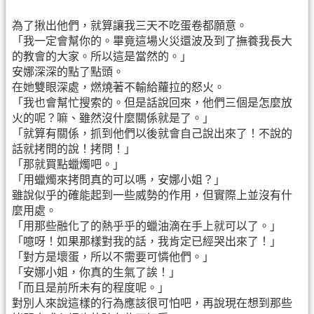
為了揪出他們，就算讓我三天不吃蛋卷都願意。
「我一定會幫你的。畢竟這場火災還波及到了撫養我長大
的教會的大家。所以這是當然的。」
安娜深深的點了點頭。
在她雙眼深處，燃燒著不輸給蘿拉的怒火。
「我也會幫忙搜索的。但是話說回來，他們三個是怎麼放
火的呢？嘛、雖然沒什麼關係就是了。」
「就算有關係，抓到他們以後就會自己說出來了！不說的
話就拷問的說！拷問！」
「那就買點蠟燭吧。」
「用蠟燭來拷問真的可以嗎，安娜小姐？」
雖說似乎的確能起到一些威勢的作用，但實際上並沒有什
麼用處。
「用那些融化了的熱乎乎的蠟油滴在手上就可以了。」
「噫呀！如果那樣對我的話，我肯定已經哭出來了！」
「對方是壞蛋，所以不需要可憐他們。」
「安娜小姐，你真的生氣了誒！」
「而且是前所未有的程度呢。」
對別人來說這樣的行為應該很可怕吧，再說現在想到那些