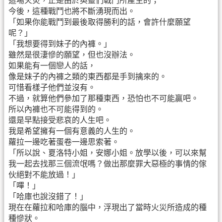
這場火災，正是由於英靈們戰鬥所產生的；
今後，這種戰鬥也將不斷湧現而出。
「如果你能戰鬥到最後取得勝利的話，會許什麼願望
呢？」
「我想要得到妹子的內褲。」
雖然是很淒慘的願望，但也沒辦法。
如果能有一個戀人的話，
像是妹子的內褲之類的東西都是手到擒來的。
可惜看樣子他們並沒有。
不過，就算他們參加了那種東西，恐怕也不可能贏吧。
所以內褲也不可能得到的。
還是早點接受悲哀的人生吧。
我是希望擁有一個有意義的人生的。
蘿拉一邊吃著蛋卷一邊思索著。
「所以說、夏洛特小姐，安娜小姐。放學以後，可以來幫
我一起去找那三個流氓嗎？做出那麼罪大惡極的事情的傢
伙絕對不能放過！」
「嗶！」
「哈庫也說沒錯了！」
現在在蘿拉和哈庫的腦中，浮現出了當時火災所造成的種
種慘狀。