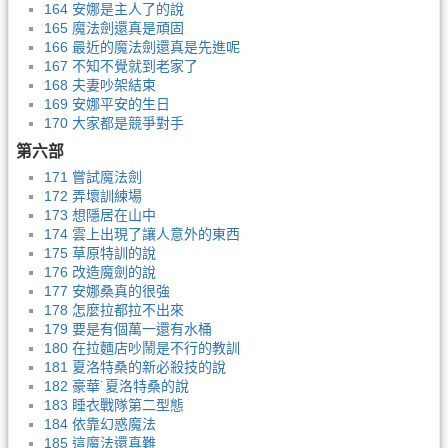
164 安娜是主人了的說
165 魔法劍還真是頑固
166 最近的魔法劍還真是先進呢
167 不知不覺就到老家了
168 夫妻吵架結束
169 安娜平安的生日
170 大家都是競爭對手
第六部
171 嘗試魔法劍
172 弄壞訓練場
173 想隱居在山中
174 雲上出現了讓人意外的東西
175 草原特訓的說
176 改造魔劍的說
177 安娜桑真的很強
178 怎麼拉都拉不出來
179 要是有個萬一還有水桶
180 在拉麵店吵鬧是不行的教訓
181 夏洛特桑的新必殺技的說
182 豪華˙夏洛特桑的說
183 睡衣戰隊第二型態
184 依靠幻惑魔法
185 這魔法還真難