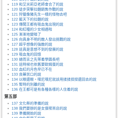
119 和艾米莉亞老師會合了的說
120 徒步突擊拉麵銷售作戰的說
121 狩獵像豬先生一樣的怪物去吧
122 藍天下的拉麵的說
123 傳聞王都有吸血鬼出現的說
124 和紅瞳的少女相遇啦
125 漸漸地變暗了
126 向真身不明的敵人發出挑戰的說
127 超乎想像的強敵的說
128 這真是意想不到的發展的說
129 吸血鬼的回憶
130 總而言之先等着學園長吧
131 這時候也依舊要歐姆蛋的說
132 血紅的月色早已不在
133 良藥苦口的說
134 以眼還眼。噗尼噗尼就該用揉揉捏捏還回去的說
135 暫時的別離的說
136 在王都可是有各種各樣的人住着的說
第五部
137 文化祭的準備的說
138 我們要辦的是女僕喫茶店的說
139 準備開始的說