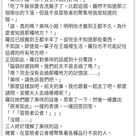
「吃了午飯就要去洗盤子了。比起這個，雖然不知道那三
個傢伙的下落，但是不良冒險者的聚集地我是知道的
哦。」
「誒、真的嗎？美咲小姐！明明你才搬到王都不久，為什
麼會知道那種地方？！」
蘿拉已經搬到王都半年了，卻完全不知道那些東西。
不如說，即使是一輩子在王城裡生活，蘿拉也不可能記住
這裡的所有地方吧。
正因如此，蘿拉對美咲的話感到十分驚訝。
「腦袋好遲鈍啊。我們前天不是去過了嗎？」
「嗯？完全沒有去過那種地方的記憶誒……」
「美咲，請告訴我們吧。」
「那麼這樣說吧。前天的事，我也跟著一起去了吧。那麼
請問，安娜大人去過哪裡呢？」
蘿拉她們聽了美咲的話後，思索了一下，然後一邊露出
「原來如此」一樣的表情，一邊回答回答。
「「「冒險者公會！」」」
「沒錯……」
三人終於理解了美咲的話。
確實，在冒險者公會裡聚集著各種品行不良的人。