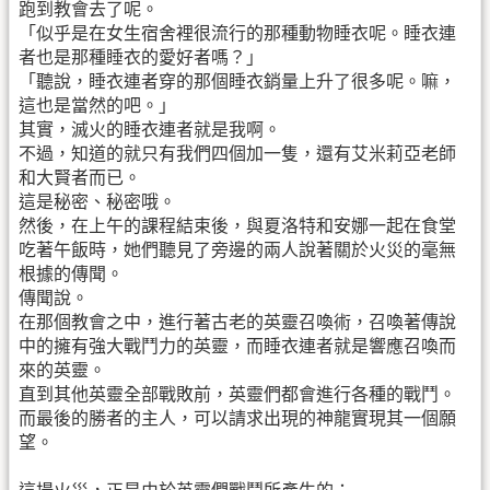
跑到教會去了呢。
「似乎是在女生宿舍裡很流行的那種動物睡衣呢。睡衣連
者也是那種睡衣的愛好者嗎？」
「聽說，睡衣連者穿的那個睡衣銷量上升了很多呢。嘛，
這也是當然的吧。」
其實，滅火的睡衣連者就是我啊。
不過，知道的就只有我們四個加一隻，還有艾米莉亞老師
和大賢者而已。
這是秘密、秘密哦。
然後，在上午的課程結束後，與夏洛特和安娜一起在食堂
吃著午飯時，她們聽見了旁邊的兩人說著關於火災的毫無
根據的傳聞。
傳聞說。
在那個教會之中，進行著古老的英靈召喚術，召喚著傳說
中的擁有強大戰鬥力的英靈，而睡衣連者就是響應召喚而
來的英靈。
直到其他英靈全部戰敗前，英靈們都會進行各種的戰鬥。
而最後的勝者的主人，可以請求出現的神龍實現其一個願
望。