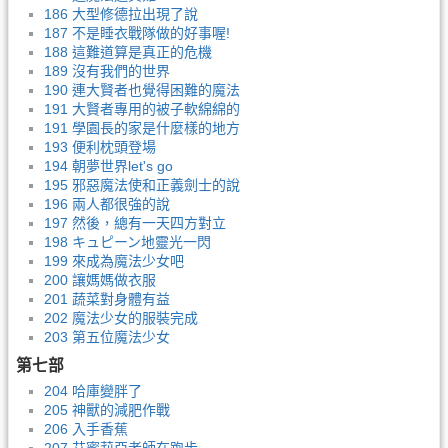
186 大型修德拉出現了說
187 不是睡衣戰隊做的好事喔!
188 這難道算是真正的危機
189 沒有我們的世界
190 連大賢者也覺得困難的魔法
191 大賢者專用的被子軟綿綿的
191 學園長的家是什麼樣的地方
193 便利枕頭登場
194 朝夢世界let's go
195 邪惡魔法使和正義劍士的說
196 兩人都很強的說
197 然後，總有一天四方對立
198 キュピーン地靈光一閃
199 來成為魔法少女吧
200 讓媽媽做衣服
201 蔬菜對身體有益
202 魔法少女的服裝完成
203 第五位魔法少女
第七部
204 哈庫變胖了
205 神獸的減肥作戰
206 入手香蕉