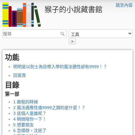
跳至內容
猴子的小說藏書館
>
功能
明明是以劍士為目標入學的魔法適性卻有9999！？
回首頁
目錄
第一部
1 啟程的時候
2 魔法適應性值9999之類的是什麼！？
3 這個人是誰呢？
4 稍微陪你一下！
5 想要朋友
6 怎樣辦，沈迷了