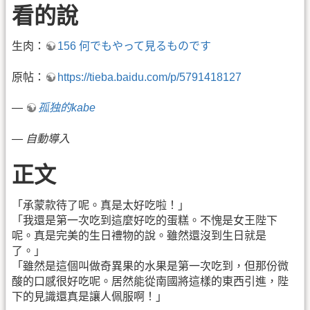
看的說
生肉：
156 何でもやって見るものです
原帖：
https://tieba.baidu.com/p/5791418127
—
孤独的kabe
—
自動導入
正文
「承蒙款待了呢。真是太好吃啦！」
「我還是第一次吃到這麼好吃的蛋糕。不愧是女王陛下
呢。真是完美的生日禮物的說。雖然還沒到生日就是
了。」
「雖然是這個叫做奇異果的水果是第一次吃到，但那份微
酸的口感很好吃呢。居然能從南國將這樣的東西引進，陛
下的見識還真是讓人佩服啊！」