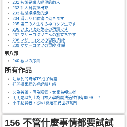
231 被爐是讓人絕望的敵人
232 把大賢者拉出來
233 被爐媽媽桑的說
234 肩こりと腰痛に効きます
235 第二の人生ならぬコタツ生です
236 いよいよ冬休みの宿題です
237 マザーコタツさんの旅立ちです
238 マザーコタツの冒険 前編
239 マザーコタツの冒険 後編
第八部
240 戦いの序曲
所有作品
注意到的時候TS成了精靈
托開掛家貓的福輕鬆升級
父為英雄、母為精靈、女兒為轉生者
明明是以劍士為目標入學的魔法適性卻有9999！？
小不點賢者，從lv1開始在異世界奮鬥
156 不管什麼事情都要試試