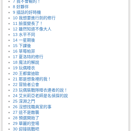
7 我不會輸的！
8 好夥伴
9 插話的好時機
10 我想要進行劍的修行
11 臉蛋變長了！
12 雖然知道不像大人
13 水平不同
14 一星期後
15 下課後
16 草莓帕菲
17 夏洛特的修行
18 魔法的解說
19 玩偶睡衣
20 王都雷迪歐
21 那是想象裡的我！
22 冒險者公會
23 玩偶裝戰隊睡衣連者的說！
24 艾米莉亞老師是名偵探的說
25 深淵之門
26 沒想找職員室的事
27 這不是敵襲
28 預選開始了
29 華麗的登場
30 迎接挑戰吧