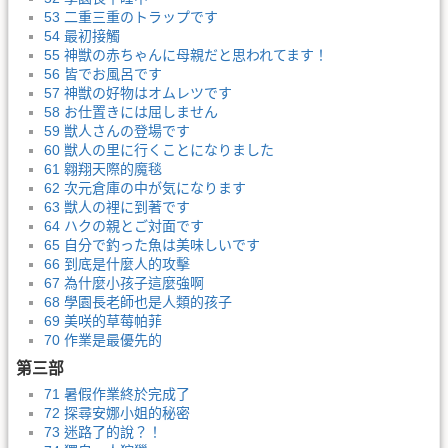
53 二重三重のトラップです
54 最初接觸
55 神獣の赤ちゃんに母親だと思われてます！
56 皆でお風呂です
57 神獣の好物はオムレツです
58 お仕置きには屈しません
59 獣人さんの登場です
60 獣人の里に行くことになりました
61 翱翔天際的魔毯
62 次元倉庫の中が気になります
63 獣人の裡に到著です
64 ハクの親とご対面です
65 自分で釣った魚は美味しいです
66 到底是什麼人的攻擊
67 為什麼小孩子這麼強啊
68 學園長老師也是人類的孩子
69 美咲的草莓帕菲
70 作業是最優先的
第三部
71 暑假作業終於完成了
72 探尋安娜小姐的秘密
73 迷路了的說？！