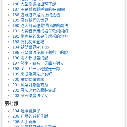
186 大型修德拉出現了說
187 不是睡衣戰隊做的好事喔!
188 這難道算是真正的危機
189 沒有我們的世界
190 連大賢者也覺得困難的魔法
191 大賢者專用的被子軟綿綿的
191 學園長的家是什麼樣的地方
193 便利枕頭登場
194 朝夢世界let's go
195 邪惡魔法使和正義劍士的說
196 兩人都很強的說
197 然後，總有一天四方對立
198 キュピーン地靈光一閃
199 來成為魔法少女吧
200 讓媽媽做衣服
201 蔬菜對身體有益
202 魔法少女的服裝完成
203 第五位魔法少女
第七部
204 哈庫變胖了
205 神獸的減肥作戰
206 入手香蕉