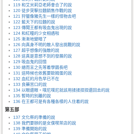
119 和艾米莉亞老師會合了的說
120 徒步突擊拉麵銷售作戰的說
121 狩獵像豬先生一樣的怪物去吧
122 藍天下的拉麵的說
123 傳聞王都有吸血鬼出現的說
124 和紅瞳的少女相遇啦
125 漸漸地變暗了
126 向真身不明的敵人發出挑戰的說
127 超乎想像的強敵的說
128 這真是意想不到的發展的說
129 吸血鬼的回憶
130 總而言之先等着學園長吧
131 這時候也依舊要歐姆蛋的說
132 血紅的月色早已不在
133 良藥苦口的說
134 以眼還眼。噗尼噗尼就該用揉揉捏捏還回去的說
135 暫時的別離的說
136 在王都可是有各種各樣的人住着的說
第五部
137 文化祭的準備的說
138 我們要辦的是女僕喫茶店的說
139 準備開始的說