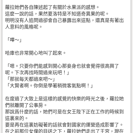
蘿拉她們各自陳述起了有關於水果派的感想。
這麼一說的話，果然夏洛特是不知道奇異果的呢。
明明沒有人追問過卻會自己暴露出來這點，還真是有著出
人意料的風格呢。
「嗶～」
哈庫也非常開心地叫了起來。
「嗯。只要你們能感到開心那妾身也就會覺得很高興了
呢。下次再找時間過來玩吧！」
「那就每天都過來吧～」
「大賢者啊。你倒是學著稍微客氣點啊！」
在度過了大致上是這樣的感覺的快樂的時光之後，蘿拉她
們就離開了公事房。
那說爲什麼的話，她們可是在女王陛下正在工作的時候到
這裏來的。
要是再在這裏妨礙著的話就會對國家的運營造成影響了。
在之前那位女僕的目送之下，蘿拉她們走出了王宮，現在