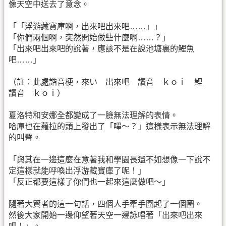
像天空中送去了意念。
「「浮游藏寶庫啊，出來吧出來吧……」」
「你們兩個啊，突然開始做些什麼啊……？」
「出來吧出來吧的說著，應該不是在說池塘裏的鯉魚
吧……」
（註：此處諧音梗，來い 出來吧 讀音 ｋｏｉ 鯉
讀音 ｋｏｉ）
夏洛特和安娜全都變成了一臉無法理解的表情。
哈庫也在蘿拉的頭上發出了「嗶～？」這樣表示無法理解
的叫聲。
「與其在一邊這麼在意著我和學園長還不如想像一下說不
定這樣就能呼喚出浮游藏寶庫了呢！」
「反正都要這樣了你們也一起來這麼做吧～」
隨著大賢者的這一句話，四個人手牽手圍起了一個圈。
然後大家開始一邊仰望著天空一邊詠唱著「出來吧出來