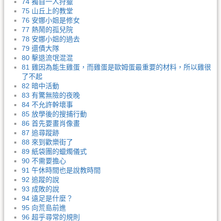
74 獨自一人狩獵
75 山丘上的教堂
76 安娜小姐是修女
77 熱鬧的孤兒院
78 安娜小姐的過去
79 還債大隊
80 擊退流氓混混
81 雞因為能生雞蛋，而雞蛋是歐姆蛋最重要的材料，所以雞很
了不起
82 暗中活動
83 有驚無險的夜晚
84 不允許幹壞事
85 放學後的搜捕行動
86 首先要畫肖像畫
87 追尋蹤跡
88 來到歡樂街了
89 紙袋團的蠟燭儀式
90 不需要擔心
91 午休時間也是說教時間
92 追蹤的說
93 成敗的說
94 遠足是什麼？
95 向荒島前進
96 超乎尋常的規則