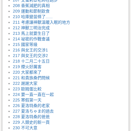
207 艾蜜莉亞老師在跑步
208 香蕉減肥的真相
209 運動和節制飲食
210 哈庫變苗條了......
211 考慮讓神獸溫暖入眠的地方
212 神獸三明治完成
213 馬上就要生日了
214 祕密的作戰會議
215 國家等級
216 與女王的交涉1
217 與女王的交涉2
218 十二月二十五日
219 煙火好厲害
220 大家都來了
221 和貴族桑們問候
222 謝謝大家
223 歐姆蛋比較
224 要一直一直在一起
225 寒假第一天
226 夏洛特桑的老家
227 夏洛ちゃま的過去
228 夏洛特桑的爸爸
229 人類史的新一頁
230 不可大意