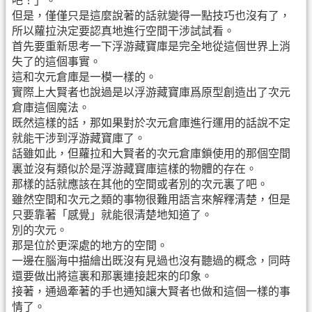
吧！」。
但是，僅僅只是這麼說著的話就變得一點技巧也沒有了，
所以蘿拉決定要認真地進行空間干涉試試看。
首先要重新思考一下浮游藏寶庫是完全地從這個世界上消
失了的這個事實。
這和次元倉庫是一模一樣的。
實際上大賢者也說過是以浮游藏寶庫爲原型創造出了次元
倉庫這個魔法。
既然這樣的話，那如果對於次元倉庫進行運用的話說不定
就能干涉到浮游藏寶庫了。
話雖如此，但蘿拉和大賢者的次元倉庫鎖使用的那個空間
裏並沒有類似於是浮游藏寶庫這樣的物體的存在。
那樣的話就應該在其他的空間或者別的次元裏了吧。
雖然空間和次元之類的事物很難用語言來解釋清楚，但是
只要靠著「感覺」就能很清楚地知道了。
別的次元。
那是位於更深處的地方的空間。
一邊在腦海中描繪出既沒有見過也沒有聽過的概念，同時
還要做出將這裏和那裏連接起來的印象。
接著，通過牽著的手也通知讓大賢者也做和這個一樣的事
情了。