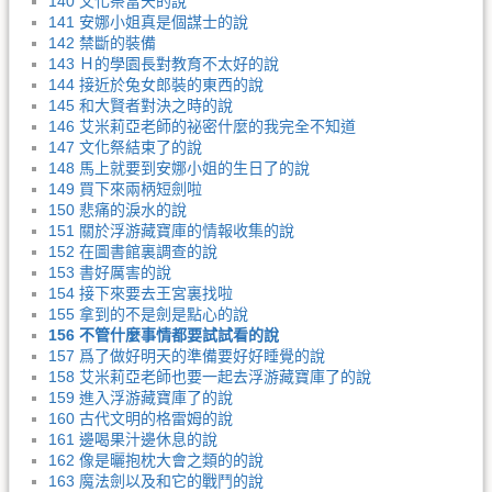
140 文化祭當天的說
141 安娜小姐真是個謀士的說
142 禁斷的裝備
143 Ｈ的學園長對教育不太好的說
144 接近於兔女郎裝的東西的說
145 和大賢者對決之時的說
146 艾米莉亞老師的祕密什麼的我完全不知道
147 文化祭結束了的說
148 馬上就要到安娜小姐的生日了的說
149 買下來兩柄短劍啦
150 悲痛的淚水的說
151 關於浮游藏寶庫的情報收集的說
152 在圖書館裏調查的說
153 書好厲害的說
154 接下來要去王宮裏找啦
155 拿到的不是劍是點心的說
156 不管什麼事情都要試試看的說
157 爲了做好明天的準備要好好睡覺的說
158 艾米莉亞老師也要一起去浮游藏寶庫了的說
159 進入浮游藏寶庫了的說
160 古代文明的格雷姆的說
161 邊喝果汁邊休息的說
162 像是曬抱枕大會之類的的說
163 魔法劍以及和它的戰鬥的說