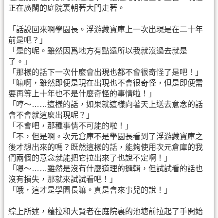
正在廣闊的庭院裏朝著大門走著。
「話說回來啊學園長。浮游藏寶庫上一次出現是在二十年
前是吧？」
「是的呢。雖然因爲地方有點遠所以我就沒過去就是
了。」
「那樣的話下一次什麼會出現也都不會很奇怪了是吧！」
「嘛啊，雖然即便是現在出現也不會很奇怪，但是即便需
要再等上十年也不是什麼奇怪的事情啦！」
「哼～……這樣的話，如果就這樣向著天上送去意念的話
會不會就這麼出現呢？」
「不會吧，那種事情不可能的啦！」
「不，但是啊。次元倉庫不是學園長看到了浮游藏寶庫之
後才想出來的嗎？既然這樣的話，能夠使用次元倉庫的我
們兩個的意念就能把它拉出來了也說不定啊！」
「嗯～……雖然是沒有什麼道理的邏輯，但試試看的話也
沒有損失，那就來試試看吧！」
「哦，這才是學園長嘛。真是會來事兒的說！」
綜上所述，蘿拉和大賢者在庭院裏的池塘前拉起了手開始