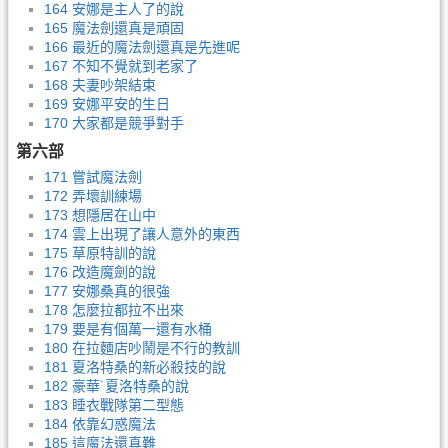
164 安娜是主人了的說
165 魔法劍還真是頑固
166 最近的魔法劍還真是先進呢
167 不知不覺就到老家了
168 夫妻吵架結束
169 安娜平安的生日
170 大家都是競爭對手
第六部
171 嘗試魔法劍
172 弄壞訓練場
173 想隱居在山中
174 雲上出現了讓人意外的東西
175 草原特訓的說
176 改造魔劍的說
177 安娜桑真的很強
178 怎麼拉都拉不出來
179 要是有個萬一還有水桶
180 在拉麵店吵鬧是不行的教訓
181 夏洛特桑的新必殺技的說
182 豪華˙夏洛特桑的說
183 睡衣戰隊第二型態
184 依靠幻惑魔法
185 這魔法還真難