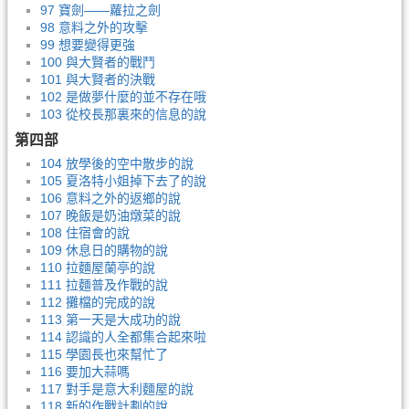
97 寶劍——蘿拉之劍
98 意料之外的攻擊
99 想要變得更強
100 與大賢者的戰鬥
101 與大賢者的決戰
102 是做夢什麼的並不存在哦
103 從校長那裏來的信息的說
第四部
104 放學後的空中散步的說
105 夏洛特小姐掉下去了的說
106 意料之外的返鄉的說
107 晚飯是奶油燉菜的說
108 住宿會的說
109 休息日的購物的說
110 拉麵屋蘭亭的說
111 拉麵普及作戰的說
112 攤檔的完成的說
113 第一天是大成功的說
114 認識的人全都集合起來啦
115 學園長也來幫忙了
116 要加大蒜嗎
117 對手是意大利麵屋的說
118 新的作戰計劃的說