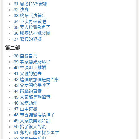
31 夏洛特VS安娜
32 決賽
33 終結（決著）
34 下次再來做吧
35 要去狩獵飛魚了
36 秘密結社紙袋團
37 暑假的返鄉
第二部
38 自暴自棄
39 老家變成廢墟了
40 堅決阻止離婚
41 父親的過去
42 這個跟那個是兩回事
43 父女開始爭吵了
44 衝擊的事實
45 大家都是歐姆蛋
46 家務助理
47 山中狩獵
48 布魯諾變得精神了
49 大家快樂地特訓
50 拾了很大的蛋
51 卵的正體を探ります
52 學園長午睡中