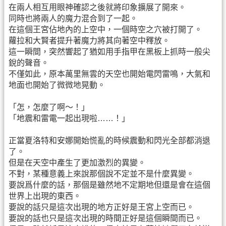
在兩人相互用眼神確認之後就將印象擴展了開來。
同時也將兩人的魔力混合到了一起。
在這個王宮佔地內的上空中，一個時空之穴被打開了。
蘿拉和大賢者提升著魔力將其向著空中釋放。
這一瞬間，突然響起了猶如用手指甲在黑板上抓時一般尖
銳的聲音。
不僅如此，原本萬里無雲的天空也開始電閃雷鳴，大氣和
地面也開始了微微地晃動。
「怎，怎麼了啊～！」
「地震和雷電一起出現啦……！」
正當夏洛特和安娜開始慌亂的時候震動和閃光全部都消退
了。
但是在天空中產生了更加激烈的異變。
不對，某種意義上來說那個說不定並不是什麼異變。
要說爲什麼的話，那個是雖然地不定期地但還是會在這個
世界上出現的東西。
要說的話只是這次出現的地方正好是王宮上空而已。
要說的話也只是這次出現的時間正好是這個瞬間而已。