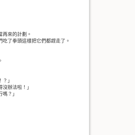
當再來的計劃。
們吃了拳頭這樣把它們都趕走了。
。
！？」
得沒辦法啦！」
行嗎？」