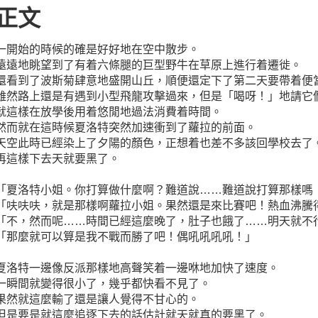
正文
一開始的時候的確是好好地在空中散步。
遠遠地眺望到了有着六條腿的巨型野牛在草原上進行着遷徙。
還看到了波斯菊肆意地盛開山丘，順便還定下了第二天要帶着便
雖然路上還是有遇到小型飛龍攻擊過來，但是「喝呀！」地請它
就這樣在放學後用着悠閒地過法消費着時間。
然而就在這時候夏洛特突然加速衝到了蘿拉的前面。
天空此時已經染上了夕陽的顏色，正想着也差不多該回學校去了
再這樣下去天就要黑了。
「夏洛特小姐。你打算做什麼啊？難道說……難道說打算那樣嗎
「呋呋呋，就是那樣啊蘿拉小姐。果然還是來比賽吧！熱血沸騰
「不，然而呢……時間已經這麼晚了，肚子也餓了……明天就不
「那麼就可以算是我不戰而勝了吧！偶吼吼吼吼！」
夏洛特一邊像反派那樣地高聲笑着一邊咻地加快了速度。
一瞬間就變得很小了，幾乎都快看不見了。
果然就這麼輸了還是讓人覺得不甘心的。
但是要是就這麼追逐下去的話估計就天就真的要黑了。