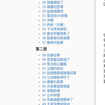
28 預選開始了
29 華麗的登場
30 迎接挑戰吧
31 夏洛特VS安娜
32 決賽
33 終結（決著）
34 下次再來做吧
35 要去狩獵飛魚了
36 秘密結社紙袋團
37 暑假的返鄉
第二部
38 自暴自棄
39 老家變成廢墟了
40 堅決阻止離婚
41 父親的過去
42 這個跟那個是兩回事
43 父女開始爭吵了
44 衝擊的事實
45 大家都是歐姆蛋
46 家務助理
47 山中狩獵
48 布魯諾變得精神了
49 大家快樂地特訓