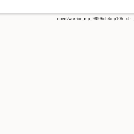
novel/warrior_mp_9999/ch4/ep105.txt
·