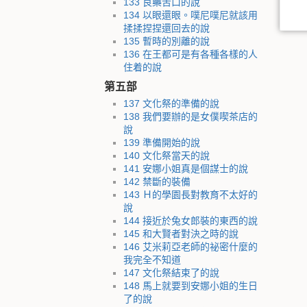
133 良藥苦口的說
134 以眼還眼。噗尼噗尼就該用
揉揉捏捏還回去的說
135 暫時的別離的說
136 在王都可是有各種各樣的人
住着的說
第五部
137 文化祭的準備的說
138 我們要辦的是女僕喫茶店的
說
139 準備開始的說
140 文化祭當天的說
141 安娜小姐真是個謀士的說
142 禁斷的裝備
143 Ｈ的學園長對教育不太好的
說
144 接近於兔女郎裝的東西的說
145 和大賢者對決之時的說
146 艾米莉亞老師的祕密什麼的
我完全不知道
147 文化祭結束了的說
148 馬上就要到安娜小姐的生日
了的說