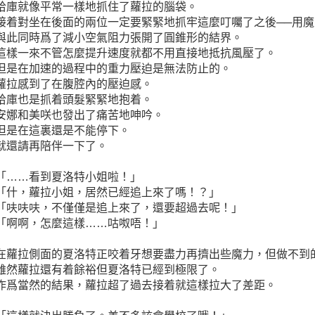
哈庫就像平常一樣地抓住了蘿拉的腦袋。
接着對坐在後面的兩位一定要緊緊地抓牢這麼叮囑了之後──用
與此同時爲了減小空氣阻力張開了圓錐形的結界。
這樣一來不管怎麼提升速度就都不用直接地抵抗風壓了。
但是在加速的過程中的重力壓迫是無法防止的。
蘿拉感到了在腹腔內的壓迫感。
哈庫也是抓着頭髮緊緊地抱着。
安娜和美咲也發出了痛苦地呻吟。
但是在這裏還是不能停下。
就還請再陪伴一下了。
「……看到夏洛特小姐啦！」
「什，蘿拉小姐，居然已經追上來了嗎！？」
「呋呋呋，不僅僅是追上來了，還要超過去呢！」
「啊啊，怎麼這樣……咕呶唔！」
在蘿拉側面的夏洛特正咬着牙想要盡力再擠出些魔力，但做不到
雖然蘿拉還有着餘裕但夏洛特已經到極限了。
作爲當然的結果，蘿拉超了過去接着就這樣拉大了差距。