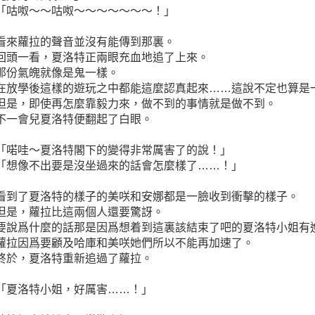
「咕呶～～咕呶～～～～～～～！」
看來蘿拉的聲音並沒有能傳到那裏。
回頭一看，夏洛特正兩眼充血地追了上來。
那份氣魄就像是鬼一樣。
在放學後這樣的遊玩之中都能這麼認真起來……這說不定也算是
但是，即使再怎麼靠毅力來，做不到的事情就是做不到。
不一會兒夏洛特便翻起了白眼。
「喏哇～夏洛特閣下的變得非常厲害了的說！」
「想像不出要是沒坐過來的話會怎麼樣了……！」
看到了夏洛特的樣子的美咲和安娜都是一臉收到衝擊的樣子。
但是，蘿拉比這兩個人還要驚訝。
要說爲什麼的話那是因爲想着到這裏該結束了吧的夏洛特小姐有
蘿拉因爲要顧及哈庫和美咲她們所以不能再加速了。
終於，夏洛特重新追過了蘿拉。
「夏洛特小姐，好厲害……！」