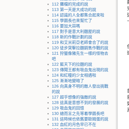
112 攤檔的完成的說
113 第一天是大成功的說
114 認識的人全都集合起來啦
115 學園長也來幫忙了
116 要加大蒜嗎
117 對手是意大利麵屋的說
118 新的作戰計劃的說
119 和艾米莉亞老師會合了的說
120 徒步突擊拉麵銷售作戰的說
121 狩獵像豬先生一樣的怪物去
吧
122 藍天下的拉麵的說
123 傳聞王都有吸血鬼出現的說
124 和紅瞳的少女相遇啦
125 漸漸地變暗了
126 向真身不明的敵人發出挑戰
的說
127 超乎想像的強敵的說
128 這真是意想不到的發展的說
129 吸血鬼的回憶
130 總而言之先等着學園長吧
131 這時候也依舊要歐姆蛋的說
132 血紅的月色早已不在