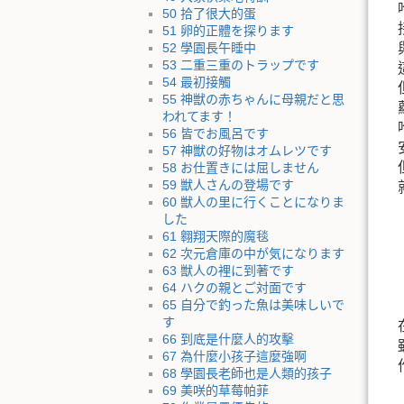
50 拾了很大的蛋
51 卵的正體を探ります
52 學園長午睡中
53 二重三重のトラップです
54 最初接觸
55 神獣の赤ちゃんに母親だと思
われてます！
56 皆でお風呂です
57 神獣の好物はオムレツです
58 お仕置きには屈しません
59 獣人さんの登場です
60 獣人の里に行くことになりま
した
61 翱翔天際的魔毯
62 次元倉庫の中が気になります
63 獣人の裡に到著です
64 ハクの親とご対面です
65 自分で釣った魚は美味しいで
す
66 到底是什麼人的攻擊
67 為什麼小孩子這麼強啊
68 學園長老師也是人類的孩子
69 美咲的草莓帕菲