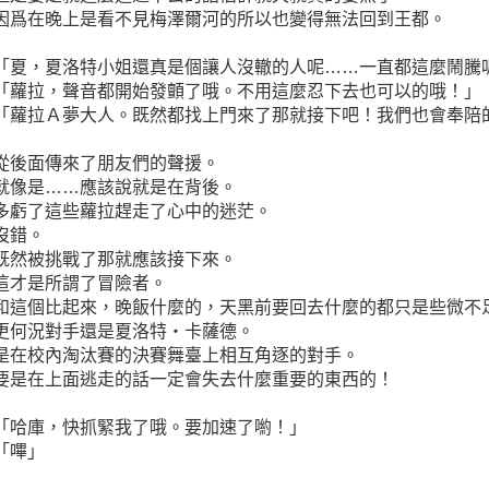
因爲在晚上是看不見梅澤爾河的所以也變得無法回到王都。
「夏，夏洛特小姐還真是個讓人沒轍的人呢……一直都這麼鬧騰
「蘿拉，聲音都開始發顫了哦。不用這麼忍下去也可以的哦！」
「蘿拉Ａ夢大人。既然都找上門來了那就接下吧！我們也會奉陪
從後面傳來了朋友們的聲援。
就像是……應該說就是在背後。
多虧了這些蘿拉趕走了心中的迷茫。
沒錯。
既然被挑戰了那就應該接下來。
這才是所謂了冒險者。
和這個比起來，晚飯什麼的，天黑前要回去什麼的都只是些微不
更何況對手還是夏洛特‧卡薩德。
是在校內淘汰賽的決賽舞臺上相互角逐的對手。
要是在上面逃走的話一定會失去什麼重要的東西的！
「哈庫，快抓緊我了哦。要加速了喲！」
「嗶」