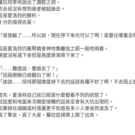
蘿拉坦率地說出了讚歎之詞。
完全就沒有想到過會被超過去。
這是夏洛特的勝利。
十分的值得自豪。
「是我輸了……所以說，現在停下來也可以了啊！是要往哪裏去
但是夏洛特仍舊聚精會神地像離弦之箭一般地飛着。
速度沒有減下來但是高度逐漸降下來了。
「……難道說，暈過去了？」
「因爲眼睛已經翻白了呢！」
「誒誒……保持那個速度掉下去的話就各種不妙了啊！不去阻止
首先，夏洛特自己就已經是什麼都看不到的狀態了。
就這麼和地面來次親密接觸的話肯定會有大坑出現的。
如果掉在城鎮或村落裏更不知道有多少人會收到波及了。
爲了摯友，爲了大家，蘿拉從掃帚上跳了出來。