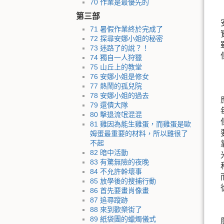
70 作業是最優先的
第三部
71 暑假作業終於完成了
72 探尋安娜小姐的秘密
73 迷路了的說？！
74 獨自一人狩獵
75 山丘上的教堂
76 安娜小姐是修女
77 熱鬧的孤兒院
78 安娜小姐的過去
79 還債大隊
80 擊退流氓混混
81 雞因為能生雞蛋，而雞蛋是歐
姆蛋最重要的材料，所以雞很了
不起
82 暗中活動
83 有驚無險的夜晚
84 不允許幹壞事
85 放學後的搜捕行動
86 首先要畫肖像畫
87 追尋蹤跡
88 來到歡樂街了
89 紙袋團的蠟燭儀式