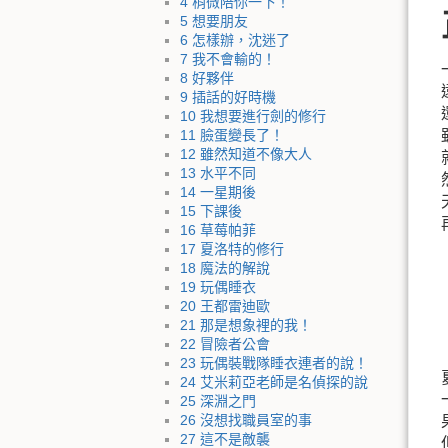
4 稍微陪你一下！
5 想要朋友
6 怎樣辦，沈迷了
7 我不會輸的！
8 好夥伴
9 插話的好時機
10 我想要進行劍的修行
11 臉蛋變長了！
12 雖然知道不像大人
13 水平不同
14 一星期後
15 下課後
16 草莓帕菲
17 夏洛特的修行
18 魔法的解說
19 玩偶睡衣
20 王都雷迪歐
21 那是想象裡的我！
22 冒險者公會
23 玩偶裝戰隊睡衣連者的說！
24 艾米莉亞老師是名偵探的說
25 深淵之門
26 沒想找職員室的事
27 這不是敵襲