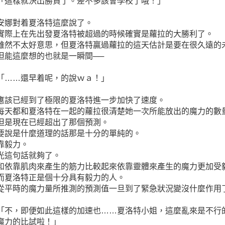
「這樣就決出勝負了。差不多該會學校了哦！」
安娜對着夏洛特這麼說了。
實際上在先出發夏洛特被超過的時候確實是蘿拉的大勝利了。
雖然不太好意思，但夏洛特贏過蘿拉的這天估計是要在很久遠的
但能這麼想的也就是一瞬間──
「……還早着呢，的說ｗａ！」
應該已經到了極限的夏洛特進一步加快了速度。
每天都和夏洛特在一起的蘿拉很清楚她一次所能放出的魔力的數
但是現在已經超出了那個預測。
要說是什麼道理的話那是十分的單純的。
靠毅力。
光這句話就夠了。
和依靠肌肉來產生的筋力比較起來依靠靈體來產生的魔力更加受
而夏洛特正是個十分具有毅力的人。
從平時的魔力量所推測的預測值一旦到了緊急狀況變沒什麼作用
「不，即便如此這樣的加速也……夏洛特小姐，這麼亂來是不行
魔力的比試啦！」