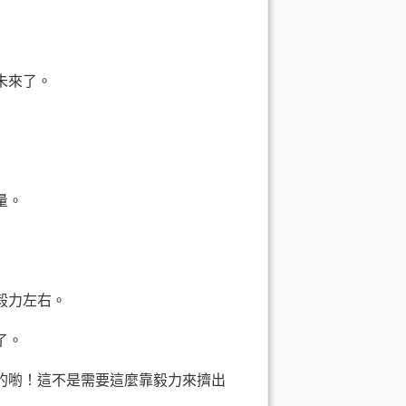
未來了。
量。
毅力左右。
了。
的喲！這不是需要這麼靠毅力來擠出