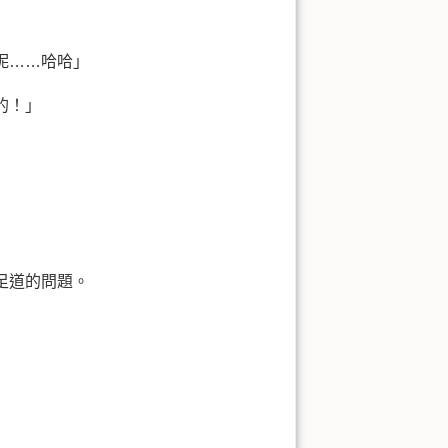
呢……哈哈」
的！」
足道的問題。