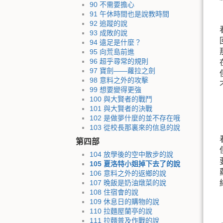
90 不需要擔心
91 午休時間也是說教時間
92 追蹤的說
93 成敗的說
94 遠足是什麼？
95 向荒島前進
96 超乎尋常的規則
97 寶劍——蘿拉之劍
98 意料之外的攻擊
99 想要變得更強
100 與大賢者的戰鬥
101 與大賢者的決戰
102 是做夢什麼的並不存在哦
103 從校長那裏來的信息的說
第四部
104 放學後的空中散步的說
105 夏洛特小姐掉下去了的說
106 意料之外的返鄉的說
107 晚飯是奶油燉菜的說
108 住宿會的說
109 休息日的購物的說
110 拉麵屋蘭亭的說
111 拉麵普及作戰的說