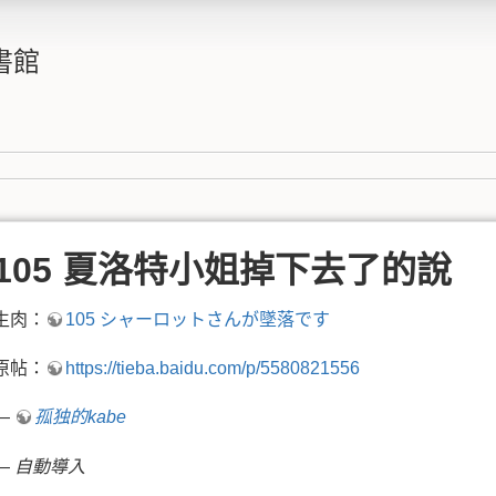
書館
105 夏洛特小姐掉下去了的說
生肉：
105 シャーロットさんが墜落です
原帖：
https://tieba.baidu.com/p/5580821556
—
孤独的kabe
—
自動導入