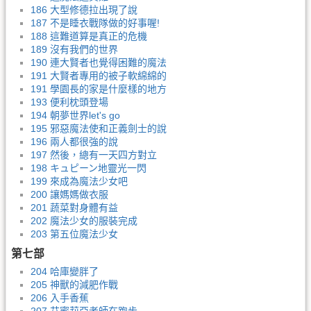
186 大型修德拉出現了說
187 不是睡衣戰隊做的好事喔!
188 這難道算是真正的危機
189 沒有我們的世界
190 連大賢者也覺得困難的魔法
191 大賢者專用的被子軟綿綿的
191 學園長的家是什麼樣的地方
193 便利枕頭登場
194 朝夢世界let's go
195 邪惡魔法使和正義劍士的說
196 兩人都很強的說
197 然後，總有一天四方對立
198 キュピーン地靈光一閃
199 來成為魔法少女吧
200 讓媽媽做衣服
201 蔬菜對身體有益
202 魔法少女的服裝完成
203 第五位魔法少女
第七部
204 哈庫變胖了
205 神獸的減肥作戰
206 入手香蕉