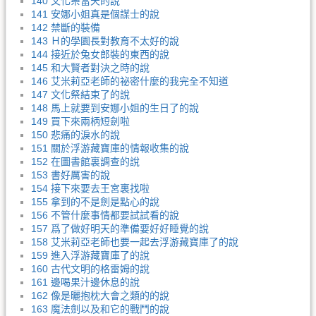
140 文化祭當天的說
141 安娜小姐真是個謀士的說
142 禁斷的裝備
143 Ｈ的學園長對教育不太好的說
144 接近於兔女郎裝的東西的說
145 和大賢者對決之時的說
146 艾米莉亞老師的祕密什麼的我完全不知道
147 文化祭結束了的說
148 馬上就要到安娜小姐的生日了的說
149 買下來兩柄短劍啦
150 悲痛的淚水的說
151 關於浮游藏寶庫的情報收集的說
152 在圖書館裏調查的說
153 書好厲害的說
154 接下來要去王宮裏找啦
155 拿到的不是劍是點心的說
156 不管什麼事情都要試試看的說
157 爲了做好明天的準備要好好睡覺的說
158 艾米莉亞老師也要一起去浮游藏寶庫了的說
159 進入浮游藏寶庫了的說
160 古代文明的格雷姆的說
161 邊喝果汁邊休息的說
162 像是曬抱枕大會之類的的說
163 魔法劍以及和它的戰鬥的說