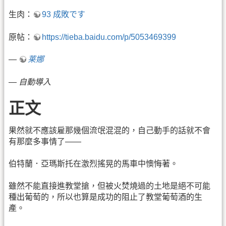
生肉：
93 成敗です
原帖：
https://tieba.baidu.com/p/5053469399
—
莱娜
—
自動導入
正文
果然就不應該雇那幾個流氓混混的，自己動手的話就不會
有那麼多事情了——
伯特蘭．亞瑪斯托在激烈搖晃的馬車中懊悔著。
雖然不能直接進教堂搶，但被火焚燒過的土地是絕不可能
種出葡萄的，所以也算是成功的阻止了教堂葡萄酒的生
產。