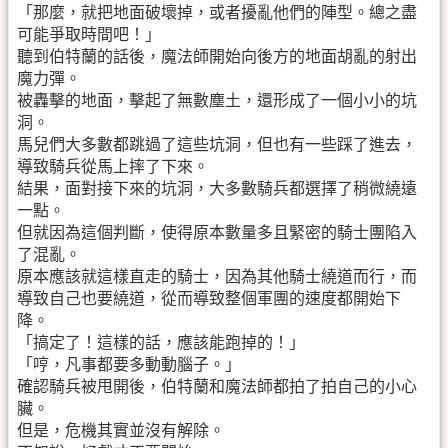
「那麼，就把地面破壞掉，或者擾亂他們的陣型。總之盡
可能爭取時間吧！」
聽到伯特蘭的話後，魔法師開始向後方的地面胡亂的射出
魔力彈。
被轟擊的地面，擊起了無數塵土，還形成了一個小小的坑
洞。
馬兒們大多數都跳過了這些坑洞，但也有一些踩了進去，
導致騎兵從馬上摔了下來。
結果，面對接下來的坑洞，大多數騎兵都選擇了稍微繞遠
一點。
但就因為這個判斷，使得原本數量多且緊密的騎士團陷入
了混亂。
原本應該就這樣直走的騎士，因為其他騎士繞道而行，而
導致自己也要繞道，從而導致整個軍團的速度都開始下
降。
「搞定了！這樣的話，應該能跑掉的！」
「哼，凡事都要多動動腦子。」
確認騎兵被甩開後，伯特蘭和魔法師都拍了拍自己的小心
臟。
但是，危機其實並沒有解除。