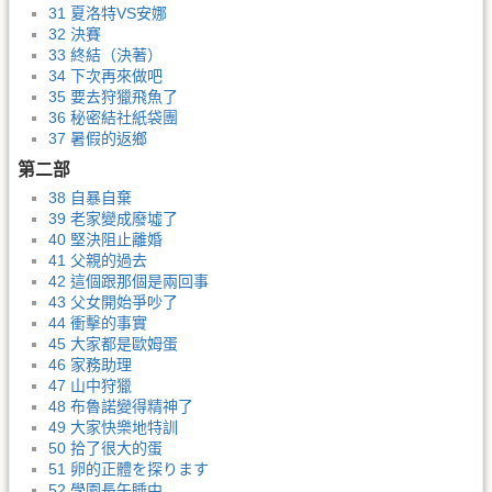
31 夏洛特VS安娜
32 決賽
33 終結（決著）
34 下次再來做吧
35 要去狩獵飛魚了
36 秘密結社紙袋團
37 暑假的返鄉
第二部
38 自暴自棄
39 老家變成廢墟了
40 堅決阻止離婚
41 父親的過去
42 這個跟那個是兩回事
43 父女開始爭吵了
44 衝擊的事實
45 大家都是歐姆蛋
46 家務助理
47 山中狩獵
48 布魯諾變得精神了
49 大家快樂地特訓
50 拾了很大的蛋
51 卵的正體を探ります
52 學園長午睡中