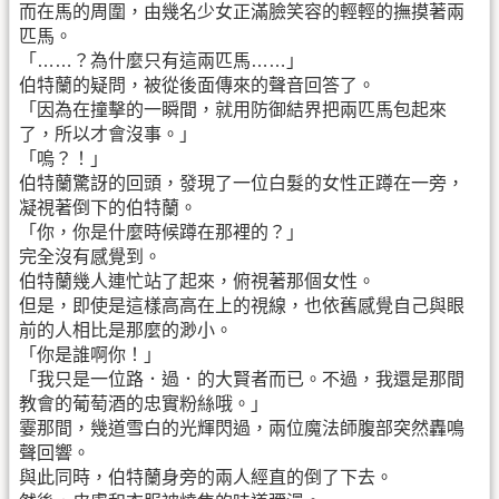
而在馬的周圍，由幾名少女正滿臉笑容的輕輕的撫摸著兩
匹馬。
「……？為什麼只有這兩匹馬……」
伯特蘭的疑問，被從後面傳來的聲音回答了。
「因為在撞擊的一瞬間，就用防御結界把兩匹馬包起來
了，所以才會沒事。」
「嗚？！」
伯特蘭驚訝的回頭，發現了一位白髮的女性正蹲在一旁，
凝視著倒下的伯特蘭。
「你，你是什麼時候蹲在那裡的？」
完全沒有感覺到。
伯特蘭幾人連忙站了起來，俯視著那個女性。
但是，即使是這樣高高在上的視線，也依舊感覺自己與眼
前的人相比是那麼的渺小。
「你是誰啊你！」
「我只是一位路．過．的大賢者而已。不過，我還是那間
教會的葡萄酒的忠實粉絲哦。」
霎那間，幾道雪白的光輝閃過，兩位魔法師腹部突然轟鳴
聲回響。
與此同時，伯特蘭身旁的兩人經直的倒了下去。