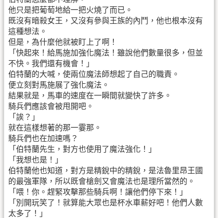
他只是把葡萄地給一把火燒了而已。
既沒有暗殺女王，又沒有參與王族的內鬥，他也根本沒有
這種想法。
但是，為什麼他就被盯上了啊！
「快起來！給馬施加強化魔法！雖說他們數量很多，但並
不快。我們還有機會！」
伯特蘭的大喊，使兩位魔法師想起了自己的職責。
便立刻對馬施展了強化魔法。
結果就是，馬車的速度在一瞬間就變快了許多。
騎兵們應該會被甩開吧。
「誒？」
就在這樣想著的那一霎那。
騎兵們也在加速嗎？
「伯特蘭先生，對方也使用了魔法強化！」
「我想也是！」
伯特蘭他也知道，對方是精銳中的精銳，是法魯里昂王國
的最強軍隊，所以既會槍劍又會魔法也是理所當然的。
「喂！你。趕緊攻擊那些騎兵啊！讓他們停下來！」
「別開玩笑了！就算能大眾也是杯水車薪好吧！他們人數
太多了！」