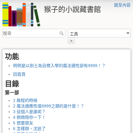
跳至內容
猴子的小說藏書館
>
功能
明明是以劍士為目標入學的魔法適性卻有9999！？
回首頁
目錄
第一部
1 啟程的時候
2 魔法適應性值9999之類的是什麼！？
3 這個人是誰呢？
4 稍微陪你一下！
5 想要朋友
6 怎樣辦，沈迷了