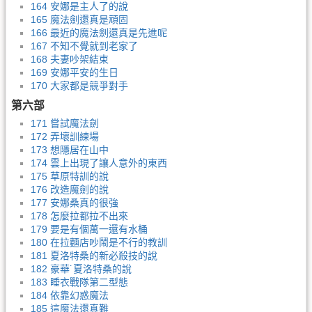
164 安娜是主人了的說
165 魔法劍還真是頑固
166 最近的魔法劍還真是先進呢
167 不知不覺就到老家了
168 夫妻吵架結束
169 安娜平安的生日
170 大家都是競爭對手
第六部
171 嘗試魔法劍
172 弄壞訓練場
173 想隱居在山中
174 雲上出現了讓人意外的東西
175 草原特訓的說
176 改造魔劍的說
177 安娜桑真的很強
178 怎麼拉都拉不出來
179 要是有個萬一還有水桶
180 在拉麵店吵鬧是不行的教訓
181 夏洛特桑的新必殺技的說
182 豪華˙夏洛特桑的說
183 睡衣戰隊第二型態
184 依靠幻惑魔法
185 這魔法還真難