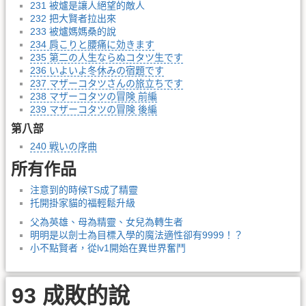
231 被爐是讓人絕望的敵人
232 把大賢者拉出來
233 被爐媽媽桑的說
234 肩こりと腰痛に効きます
235 第二の人生ならぬコタツ生です
236 いよいよ冬休みの宿題です
237 マザーコタツさんの旅立ちです
238 マザーコタツの冒険 前編
239 マザーコタツの冒険 後編
第八部
240 戦いの序曲
所有作品
注意到的時候TS成了精靈
托開掛家貓的福輕鬆升級
父為英雄、母為精靈、女兒為轉生者
明明是以劍士為目標入學的魔法適性卻有9999！？
小不點賢者，從lv1開始在異世界奮鬥
93 成敗的說