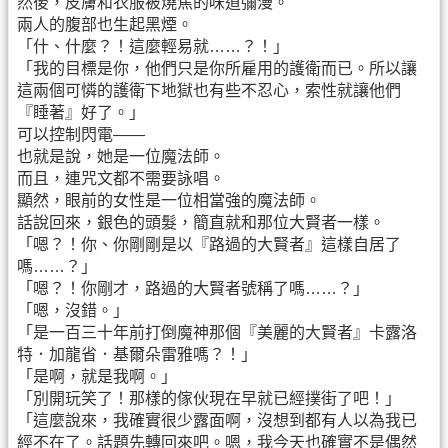
然後，皮膚和衣服被燒焦的味道彌漫。
兩人的腹部也生起黑煙。
「什、什麼？！這麼輕易就……？！」
「我的目標是你，他們只是你所雇用的護衛而已。所以讓
這兩個可憐的護衛下地獄也有些不忍心，索性就讓他們
『睡著』好了。」
可以控制閃電——
也就是說，她是一位魔法師。
而且，連咒文都不需要詠唱。
顯然，眼前的女性是一位相當強的魔法師。
話說回來，銀色的頭髮，簡直就和那位大賢者一樣。
「嗯？！你、你剛剛是以『路過的大賢者』這樣自居了
嗎……？」
「嗯？！你剛才，路過的大賢者號稱了嗎……？」
「嗯，沒錯。」
「是一百三十年前打倒魔神那個『美麗的大賢者』卡露洛
特．加龍省．基爾朵雷雅嗎？！」
「是啊，就是我啊。」
「別開玩笑了！那樣的傢伙現在早就已經撲街了吧！」
「這麼說來，我確實很少露面啊，沒想到都有人以為我已
經不在了。話題先轉回來吧。嗯，我今天也確實不是偶然