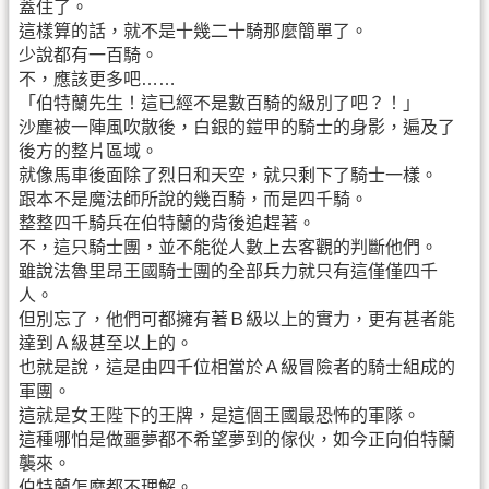
蓋住了。
這樣算的話，就不是十幾二十騎那麼簡單了。
少說都有一百騎。
不，應該更多吧……
「伯特蘭先生！這已經不是數百騎的級別了吧？！」
沙塵被一陣風吹散後，白銀的鎧甲的騎士的身影，遍及了
後方的整片區域。
就像馬車後面除了烈日和天空，就只剩下了騎士一樣。
跟本不是魔法師所說的幾百騎，而是四千騎。
整整四千騎兵在伯特蘭的背後追趕著。
不，這只騎士團，並不能從人數上去客觀的判斷他們。
雖說法魯里昂王國騎士團的全部兵力就只有這僅僅四千
人。
但別忘了，他們可都擁有著Ｂ級以上的實力，更有甚者能
達到Ａ級甚至以上的。
也就是說，這是由四千位相當於Ａ級冒險者的騎士組成的
軍團。
這就是女王陛下的王牌，是這個王國最恐怖的軍隊。
這種哪怕是做噩夢都不希望夢到的傢伙，如今正向伯特蘭
襲來。
伯特蘭怎麼都不理解。