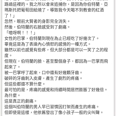
路過這裡的。我之所以會來追捕你，是因為你伯特蘭．亞
瑪斯托把葡萄田給燒了，導致我今天喝不到教會的紅酒
了！」
忽然，眼前大賢者的身影完全消失。
然後，伯特蘭的右臉感受到了劇痛。
「噫呀啊！！！」
女性的巴掌，伯特蘭到現在為止已經吃了好幾次了。
畢竟這是為了表達內心憤怒的感情的一種方式。
雖然以前也感覺有些疼，但大部分都是可以一笑了之的程
度。
但現在，伯特蘭的臉、甚至整個身子，都因為一巴掌而飛
起來了。
被一巴掌呼了起來，口中還有好幾顆牙齒。
破碎的牙齒刺入皮膚，產生了劇烈的疼痛。
但這些都還不算什麼。
最可怕的是，疼痛的感覺和持續時間居然膨脹了好幾倍。
為什麼。
這是真正的劇痛。
這個叫伯特蘭的男人早已習慣因打架而產生的疼痛。
但即使是這樣，他依舊發出了像小孩子一般的尖叫聲。