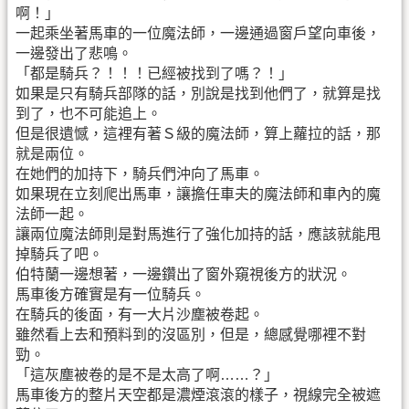
啊！」
一起乘坐著馬車的一位魔法師，一邊通過窗戶望向車後，
一邊發出了悲鳴。
「都是騎兵？！！！已經被找到了嗎？！」
如果是只有騎兵部隊的話，別說是找到他們了，就算是找
到了，也不可能追上。
但是很遺憾，這裡有著Ｓ級的魔法師，算上蘿拉的話，那
就是兩位。
在她們的加持下，騎兵們沖向了馬車。
如果現在立刻爬出馬車，讓擔任車夫的魔法師和車內的魔
法師一起。
讓兩位魔法師則是對馬進行了強化加持的話，應該就能甩
掉騎兵了吧。
伯特蘭一邊想著，一邊鑽出了窗外窺視後方的狀況。
馬車後方確實是有一位騎兵。
在騎兵的後面，有一大片沙塵被卷起。
雖然看上去和預料到的沒區別，但是，總感覺哪裡不對
勁。
「這灰塵被卷的是不是太高了啊……？」
馬車後方的整片天空都是濃煙滾滾的樣子，視線完全被遮