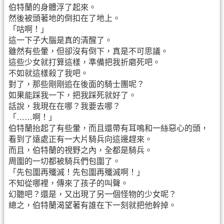
伯特蘭的身體浮了起來。
然後被頭著地的倒扣在了地上。
「咕啊！」
這一下子大腦是真的清醒了。
雖然有些暈，但卻沒有倒下，真是不可思議。
這些少女就打算這樣，準備把我折磨死吧。
不如就這樣殺了我吧。
對了，那些剛剛追在後面的騎士團呢？
如果能踩我一下，把我踩死就好了。
話說，我現在在哪？我要去哪？
「……啊！」
伯特蘭抬起了有些暈，而且還帶有耳鳴和一絲惡心的頭，
看到了遠處正有一大片騎兵向這邊趕來。
而且，伯特蘭的視野之內，全都是騎兵。
周圍的一切都被騎兵們包圍了。
「先包圍再殲滅！先包圍再殲滅啊！」
不知從哪裡，傳來了孩子的叫聲。
幻聽吧？還是，又出現了另一個怪物的少女呢？
總之，伯特蘭渴望著有誰在下一刻就把他幹掉。