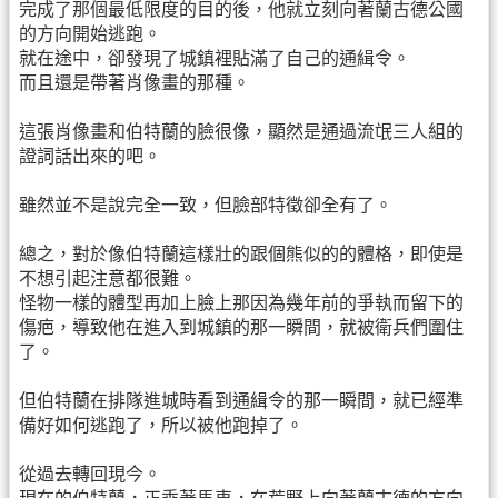
完成了那個最低限度的目的後，他就立刻向著蘭古德公國
的方向開始逃跑。
就在途中，卻發現了城鎮裡貼滿了自己的通緝令。
而且還是帶著肖像畫的那種。
這張肖像畫和伯特蘭的臉很像，顯然是通過流氓三人組的
證詞話出來的吧。
雖然並不是說完全一致，但臉部特徵卻全有了。
總之，對於像伯特蘭這樣壯的跟個熊似的的體格，即使是
不想引起注意都很難。
怪物一樣的體型再加上臉上那因為幾年前的爭執而留下的
傷疤，導致他在進入到城鎮的那一瞬間，就被衛兵們圍住
了。
但伯特蘭在排隊進城時看到通緝令的那一瞬間，就已經準
備好如何逃跑了，所以被他跑掉了。
從過去轉回現今。