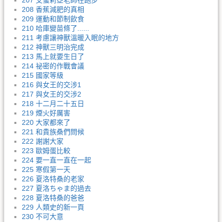
207 艾蜜莉亞老師在跑步
208 香蕉減肥的真相
209 運動和節制飲食
210 哈庫變苗條了......
211 考慮讓神獸溫暖入眠的地方
212 神獸三明治完成
213 馬上就要生日了
214 祕密的作戰會議
215 國家等級
216 與女王的交涉1
217 與女王的交涉2
218 十二月二十五日
219 煙火好厲害
220 大家都來了
221 和貴族桑們問候
222 謝謝大家
223 歐姆蛋比較
224 要一直一直在一起
225 寒假第一天
226 夏洛特桑的老家
227 夏洛ちゃま的過去
228 夏洛特桑的爸爸
229 人類史的新一頁
230 不可大意