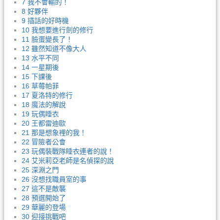
7 我不會輸的！
8 好夥伴
9 插話的好時機
10 我想要進行劍的修行
11 臉蛋變長了！
12 雖然知道不像大人
13 水平不同
14 一星期後
15 下課後
16 草莓帕菲
17 夏洛特的修行
18 魔法的解說
19 玩偶睡衣
20 王都雷迪歐
21 那是想象裡的我！
22 冒險者公會
23 玩偶裝戰隊睡衣連者的說！
24 艾米莉亞老師是名偵探的說
25 深淵之門
26 沒想找職員室的事
27 這不是敵襲
28 預選開始了
29 華麗的登場
30 迎接挑戰吧