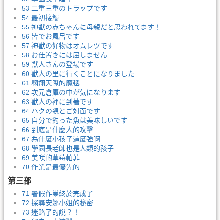
53 二重三重のトラップです
54 最初接觸
55 神獣の赤ちゃんに母親だと思われてます！
56 皆でお風呂です
57 神獣の好物はオムレツです
58 お仕置きには屈しません
59 獣人さんの登場です
60 獣人の里に行くことになりました
61 翱翔天際的魔毯
62 次元倉庫の中が気になります
63 獣人の裡に到著です
64 ハクの親とご対面です
65 自分で釣った魚は美味しいです
66 到底是什麼人的攻擊
67 為什麼小孩子這麼強啊
68 學園長老師也是人類的孩子
69 美咲的草莓帕菲
70 作業是最優先的
第三部
71 暑假作業終於完成了
72 探尋安娜小姐的秘密
73 迷路了的說？！