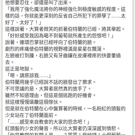
他想要忍住，卻還是叫了出來。
「我用了強化魔法將你的神經強化到極度敏感的程度。這
樣的話，你就能更深刻的反省自己所犯下的罪孽了……太
好了、太好了！」
這樣說著，大賢者微笑的抓著伯特蘭的已經，將其舉起。
「好好感受我因為喝不到葡萄就所產生的怨恨吧！」
說著，連環巴掌就已經呼向了伯特蘭的臉。
劇烈的疼痛使伯特蘭的視野裡滿是星星在飄蕩。
左臉被打到腫，右臉又有牙齒鑲在皮膚裡疼的快要暈過
去。
這正是地獄。
「嗯，請原諒我……」
伯特蘭用幾乎已經說不話的臉發出了懇求。
不可思議的是，大賢者居然真的放手了。
雖然不知道理由，但這是個逃跑的好機會。
就這樣慢慢遠離這個傢伙。
但是就在伯特蘭在心中盤算著的時候，一名粉紅的頭髮的
少女站在了伯特蘭面前。
「……感受來自教會的大家的怨念吧！」
紅頭髮的少女的聲音，所以比大賢者仍深深感到憤怒。