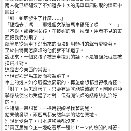
兩人從已經翻滾了不知道多少次的馬車車廂破爛的牆壁中
爬出。
「到、到底發生了什麼……」
「碾過去了嗎……那幾個女孩被馬車碾死了嗎……？！」
「不對，那幾個女孩，在被碾的前一瞬間，用看不見的東
西把我們打飛了！」
總算是從馬車下逃出來的魔法師用顫抖的聲音嘟囔著。
至於伯特蘭怎麼想的他們就不知道了。
說起來，一個女孩子被馬車撞到的話，不是被碾死就是被
撞飛才對。
這是古今東西的常識。
但現實卻是馬車反而被轉飛了。
車上的幾人如今還傷痕累累的，再怎麼想都覺得很奇怪。
「對了，馬怎麼樣了。只要有馬就能繼續跑了。剛剛飛沖
擊應該使它也受傷了才對，但有魔法師的話應該能治好
的。」
伯特蘭一邊想著，一邊用視線尋找著馬兒。
結果他發現，兩匹馬都安然無恙的站在原地。
別說是受傷了，根本連移動都沒有。
那兩匹馬如今正一邊吃著草一邊ヒヒーン的悠閒的叫著。