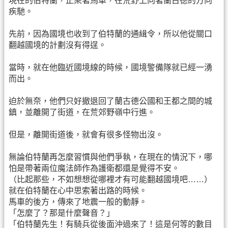
現在的伯特蘭，正乘著馬車，在荒野上向著蘭古德的方向
疾馳。
先前，因為國境也收到了伯特蘭的通緝令，所以他從關口
翻越國境的計劃沒有得逞。
當時，就在他臨近國境線的時候，國境警備隊就已經一湧
而出。
迫於無奈，他們只好撤退回了蘭古德公國和王都之間的城
鎮，並離開了街道，在荒郊野嶺中行進。
但是，離開街道後，就會有很多怪物出沒。
無論伯特蘭再怎麼習慣與他們爭執，在現在的情況下，哪
怕是帶著兩位魔法師作為護衛都還是覺得不安。
（比起那些，不如想想從哪裡才有可能翻越國境吧……）
就在伯特蘭在心中思索著出路的時候。
馬車的後方，傳來了地震一般的動靜。
「怎麼了？那是什麼聲音？」
「伯特蘭先生！有騎兵從後面沖過來了！這是何等的數目