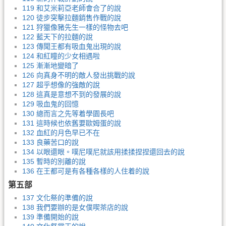
119 和艾米莉亞老師會合了的說
120 徒步突擊拉麵銷售作戰的說
121 狩獵像豬先生一樣的怪物去吧
122 藍天下的拉麵的說
123 傳聞王都有吸血鬼出現的說
124 和紅瞳的少女相遇啦
125 漸漸地變暗了
126 向真身不明的敵人發出挑戰的說
127 超乎想像的強敵的說
128 這真是意想不到的發展的說
129 吸血鬼的回憶
130 總而言之先等着學園長吧
131 這時候也依舊要歐姆蛋的說
132 血紅的月色早已不在
133 良藥苦口的說
134 以眼還眼。噗尼噗尼就該用揉揉捏捏還回去的說
135 暫時的別離的說
136 在王都可是有各種各樣的人住着的說
第五部
137 文化祭的準備的說
138 我們要辦的是女僕喫茶店的說
139 準備開始的說