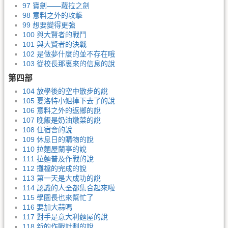
97 寶劍——蘿拉之劍
98 意料之外的攻擊
99 想要變得更強
100 與大賢者的戰鬥
101 與大賢者的決戰
102 是做夢什麼的並不存在哦
103 從校長那裏來的信息的說
第四部
104 放學後的空中散步的說
105 夏洛特小姐掉下去了的說
106 意料之外的返鄉的說
107 晚飯是奶油燉菜的說
108 住宿會的說
109 休息日的購物的說
110 拉麵屋蘭亭的說
111 拉麵普及作戰的說
112 攤檔的完成的說
113 第一天是大成功的說
114 認識的人全都集合起來啦
115 學園長也來幫忙了
116 要加大蒜嗎
117 對手是意大利麵屋的說
118 新的作戰計劃的說