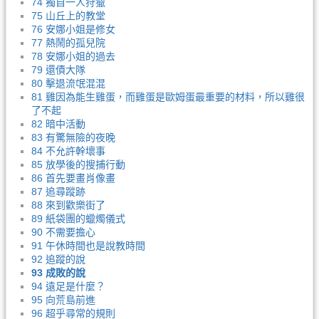
74 獨自一人狩獵
75 山丘上的教堂
76 安娜小姐是修女
77 熱鬧的孤兒院
78 安娜小姐的過去
79 還債大隊
80 擊退流氓混混
81 雞因為能生雞蛋，而雞蛋是歐姆蛋最重要的材料，所以雞很
了不起
82 暗中活動
83 有驚無險的夜晚
84 不允許幹壞事
85 放學後的搜捕行動
86 首先要畫肖像畫
87 追尋蹤跡
88 來到歡樂街了
89 紙袋團的蠟燭儀式
90 不需要擔心
91 午休時間也是說教時間
92 追蹤的說
93 成敗的說
94 遠足是什麼？
95 向荒島前進
96 超乎尋常的規則