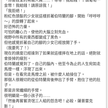
「你是教堂的有關人員……？等等！我給錢！十個葡萄一
金幣！我給錢！請原諒我！」
「我拒絕！」
粉紅色頭髮的少女就這樣抓著伯特蘭的腳，開始「呼呼呼
～」的旋轉了起來。
好恐怖的力量。
可怕的離心力，使他的大腦立刻充血。
視野中所有的東西都變成了黑色。
但他感覺抓著自己的腳的少女已經放開了手。
（我要死了！）
現在的速度已經達到了如果就這樣摔在地上的話，絕對就
會掛掉的級別。
伯特蘭感覺到了，自己的腦內、他至今為止的人生宛如走
馬燈一樣，浮現了出來。
但是，在看完走馬燈之前，被什麼人給接住了。
那個人很親切的從伯特蘭背後伸出了手臂，抱住了他的肚
子。
那是非常纖細的手臂。
很明顯是一個小孩子的……
「然後再嘗嘗流氓三人組的怨念吧！必殺，薩普雷克
斯！」