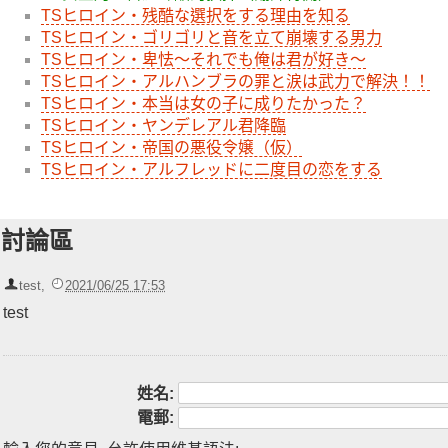
TSヒロイン・残酷な選択をする理由を知る
TSヒロイン・ゴリゴリと音を立て崩壊する男力
TSヒロイン・卑怯～それでも俺は君が好き～
TSヒロイン・アルハンブラの罪と涙は武力で解決！！
TSヒロイン・本当は女の子に成りたかった？
TSヒロイン・ヤンデレアル君降臨
TSヒロイン・帝国の悪役令嬢（仮）
TSヒロイン・アルフレッドに二度目の恋をする
討論區
test
,
2021/06/25 17:53
test
姓名:
電郵: