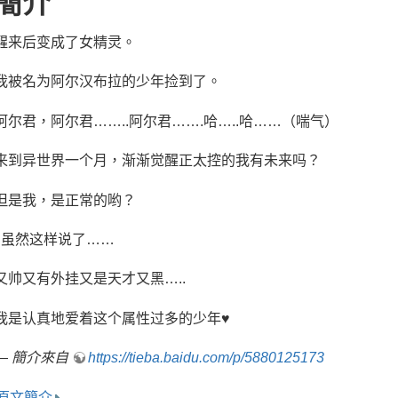
簡介
醒来后变成了女精灵。
我被名为阿尔汉布拉的少年捡到了。
阿尔君，阿尔君……..阿尔君…….哈…..哈……（喘气）
来到异世界一个月，渐渐觉醒正太控的我有未来吗？
但是我，是正常的哟？
↑虽然这样说了……
又帅又有外挂又是天才又黑…..
我是认真地爱着这个属性过多的少年♥
—
簡介來自
https://tieba.baidu.com/p/5880125173
原文簡介