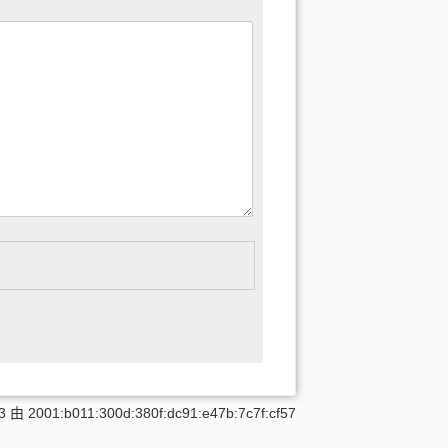
3
由
2001:b011:300d:380f:dc91:e47b:7c7f:cf57