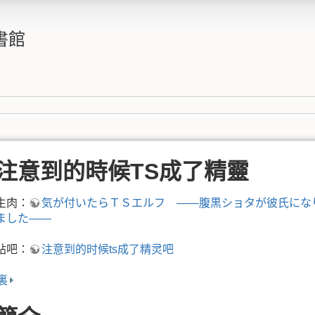
書館
注意到的時候TS成了精靈
生肉：
気が付いたらＴＳエルフ ――腹黒ショタが彼氏にな
ました――
貼吧：
注意到的时候ts成了精灵吧
裏