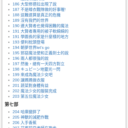
186 大型修德拉出現了說
187 不是睡衣戰隊做的好事喔!
188 這難道算是真正的危機
189 沒有我們的世界
190 連大賢者也覺得困難的魔法
191 大賢者專用的被子軟綿綿的
191 學園長的家是什麼樣的地方
193 便利枕頭登場
194 朝夢世界let's go
195 邪惡魔法使和正義劍士的說
196 兩人都很強的說
197 然後，總有一天四方對立
198 キュピーン地靈光一閃
199 來成為魔法少女吧
200 讓媽媽做衣服
201 蔬菜對身體有益
202 魔法少女的服裝完成
203 第五位魔法少女
第七部
204 哈庫變胖了
205 神獸的減肥作戰
206 入手香蕉