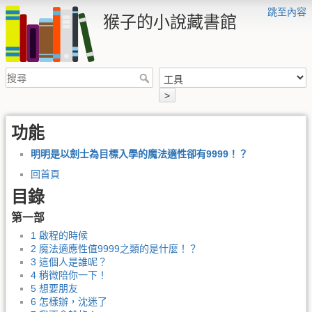
跳至內容
猴子的小說藏書館
>
功能
明明是以劍士為目標入學的魔法適性卻有9999！？
回首頁
目錄
第一部
1 啟程的時候
2 魔法適應性值9999之類的是什麼！？
3 這個人是誰呢？
4 稍微陪你一下！
5 想要朋友
6 怎樣辦，沈迷了