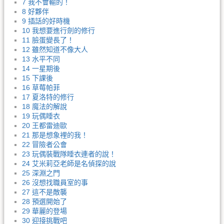
7 我不會輸的！
8 好夥伴
9 插話的好時機
10 我想要進行劍的修行
11 臉蛋變長了！
12 雖然知道不像大人
13 水平不同
14 一星期後
15 下課後
16 草莓帕菲
17 夏洛特的修行
18 魔法的解說
19 玩偶睡衣
20 王都雷迪歐
21 那是想象裡的我！
22 冒險者公會
23 玩偶裝戰隊睡衣連者的說！
24 艾米莉亞老師是名偵探的說
25 深淵之門
26 沒想找職員室的事
27 這不是敵襲
28 預選開始了
29 華麗的登場
30 迎接挑戰吧