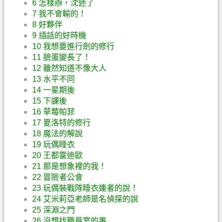
6 怎樣辦，沈迷了
7 我不會輸的！
8 好夥伴
9 插話的好時機
10 我想要進行劍的修行
11 臉蛋變長了！
12 雖然知道不像大人
13 水平不同
14 一星期後
15 下課後
16 草莓帕菲
17 夏洛特的修行
18 魔法的解說
19 玩偶睡衣
20 王都雷迪歐
21 那是想象裡的我！
22 冒險者公會
23 玩偶裝戰隊睡衣連者的說！
24 艾米莉亞老師是名偵探的說
25 深淵之門
26 沒想找職員室的事