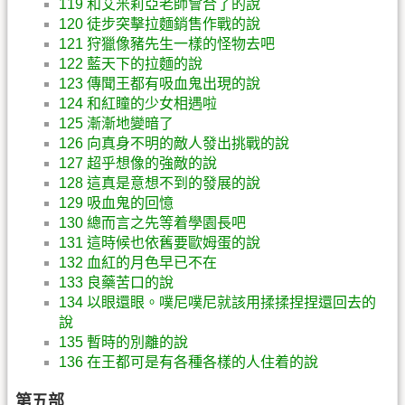
119 和艾米莉亞老師會合了的說
120 徒步突擊拉麵銷售作戰的說
121 狩獵像豬先生一樣的怪物去吧
122 藍天下的拉麵的說
123 傳聞王都有吸血鬼出現的說
124 和紅瞳的少女相遇啦
125 漸漸地變暗了
126 向真身不明的敵人發出挑戰的說
127 超乎想像的強敵的說
128 這真是意想不到的發展的說
129 吸血鬼的回憶
130 總而言之先等着學園長吧
131 這時候也依舊要歐姆蛋的說
132 血紅的月色早已不在
133 良藥苦口的說
134 以眼還眼。噗尼噗尼就該用揉揉捏捏還回去的
說
135 暫時的別離的說
136 在王都可是有各種各樣的人住着的說
第五部