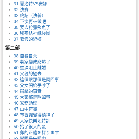
31 夏洛特VS安娜
32 決賽
33 終結（決著）
34 下次再來做吧
35 要去狩獵飛魚了
36 秘密結社紙袋團
37 暑假的返鄉
第二部
38 自暴自棄
39 老家變成廢墟了
40 堅決阻止離婚
41 父親的過去
42 這個跟那個是兩回事
43 父女開始爭吵了
44 衝擊的事實
45 大家都是歐姆蛋
46 家務助理
47 山中狩獵
48 布魯諾變得精神了
49 大家快樂地特訓
50 拾了很大的蛋
51 卵的正體を探ります
52 學園長午睡中