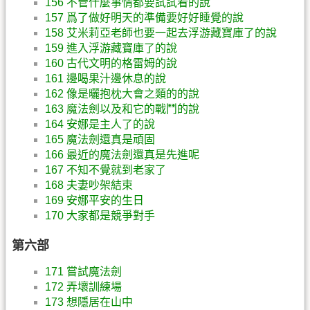
156 不管什麼事情都要試試看的說
157 爲了做好明天的準備要好好睡覺的說
158 艾米莉亞老師也要一起去浮游藏寶庫了的說
159 進入浮游藏寶庫了的說
160 古代文明的格雷姆的說
161 邊喝果汁邊休息的說
162 像是曬抱枕大會之類的的說
163 魔法劍以及和它的戰鬥的說
164 安娜是主人了的說
165 魔法劍還真是頑固
166 最近的魔法劍還真是先進呢
167 不知不覺就到老家了
168 夫妻吵架結束
169 安娜平安的生日
170 大家都是競爭對手
第六部
171 嘗試魔法劍
172 弄壞訓練場
173 想隱居在山中