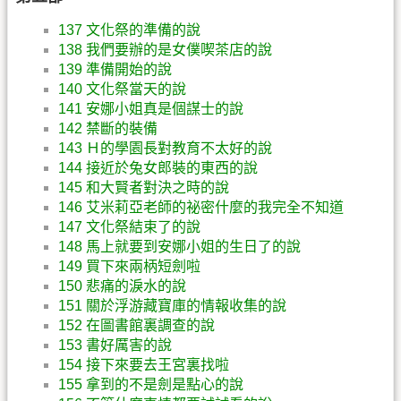
137 文化祭的準備的說
138 我們要辦的是女僕喫茶店的說
139 準備開始的說
140 文化祭當天的說
141 安娜小姐真是個謀士的說
142 禁斷的裝備
143 Ｈ的學園長對教育不太好的說
144 接近於兔女郎裝的東西的說
145 和大賢者對決之時的說
146 艾米莉亞老師的祕密什麼的我完全不知道
147 文化祭結束了的說
148 馬上就要到安娜小姐的生日了的說
149 買下來兩柄短劍啦
150 悲痛的淚水的說
151 關於浮游藏寶庫的情報收集的說
152 在圖書館裏調查的說
153 書好厲害的說
154 接下來要去王宮裏找啦
155 拿到的不是劍是點心的說