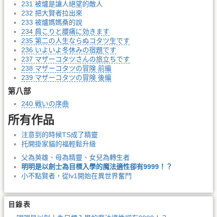
231 被爐是讓人絕望的敵人
232 把大賢者拉出來
233 被爐媽媽桑的說
234 肩こりと腰痛に効きます
235 第二の人生ならぬコタツ生です
236 いよいよ冬休みの宿題です
237 マザーコタツさんの旅立ちです
238 マザーコタツの冒険 前編
239 マザーコタツの冒険 後編
第八部
240 戦いの序曲
所有作品
注意到的時候TS成了精靈
托開掛家貓的福輕鬆升級
父為英雄、母為精靈、女兒為轉生者
明明是以劍士為目標入學的魔法適性卻有9999！？
小不點賢者，從lv1開始在異世界奮鬥
目錄表