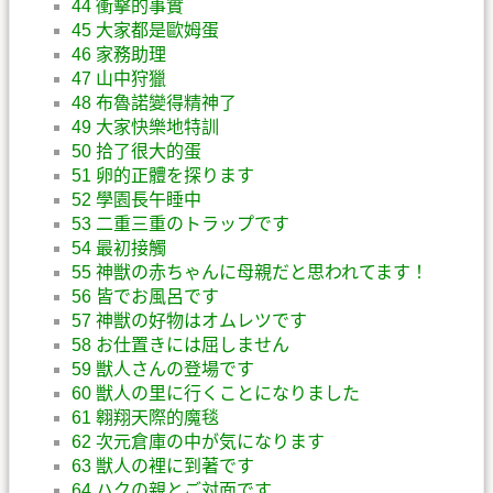
44 衝擊的事實
45 大家都是歐姆蛋
46 家務助理
47 山中狩獵
48 布魯諾變得精神了
49 大家快樂地特訓
50 拾了很大的蛋
51 卵的正體を探ります
52 學園長午睡中
53 二重三重のトラップです
54 最初接觸
55 神獣の赤ちゃんに母親だと思われてます！
56 皆でお風呂です
57 神獣の好物はオムレツです
58 お仕置きには屈しません
59 獣人さんの登場です
60 獣人の里に行くことになりました
61 翱翔天際的魔毯
62 次元倉庫の中が気になります
63 獣人の裡に到著です
64 ハクの親とご対面です