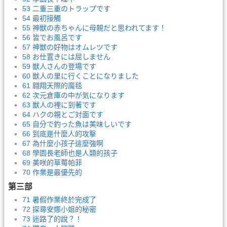
53 二重三重のトラップです
54 最初接觸
55 神獣の赤ちゃんに母親だと思われてます！
56 皆でお風呂です
57 神獣の好物はオムレツです
58 お仕置きには屈しません
59 獣人さんの登場です
60 獣人の里に行くことになりました
61 翱翔天際的魔毯
62 次元倉庫の中が気になります
63 獣人の裡に到著です
64 ハクの親とご対面です
65 自分で釣った魚は美味しいです
66 到底是什麼人的攻擊
67 為什麼小孩子這麼強啊
68 學園長老師也是人類的孩子
69 美咲的草莓帕菲
70 作業是最優先的
第三部
71 暑假作業終於完成了
72 探尋安娜小姐的秘密
73 迷路了的說？！