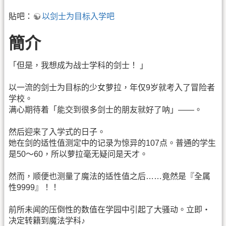
貼吧：
以剑士为目标入学吧
簡介
「但是，我想成为战士学科的剑士！ 」
以一流的剑士为目标的少女萝拉，年仅9岁就考入了冒险者
学校。
满心期待着「能交到很多剑士的朋友就好了呐」――。
然后迎来了入学式的日子。
她在剑的适性值测定中的记录为惊异的107点。普通的学生
是50～60，所以萝拉毫无疑问是天才。
然而，顺便也测量了魔法的适性值之后……竟然是『全属
性9999』！！
前所未闻的压倒性的数值在学园中引起了大骚动。立即・
决定转籍到魔法学科♪