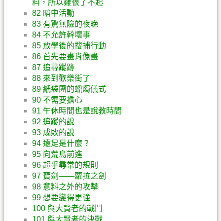
料，所以雞很了不起
82 暗中活動
83 有驚無險的夜晚
84 不允許幹壞事
85 放學後的搜捕行動
86 首先要畫肖像畫
87 追尋蹤跡
88 來到歡樂街了
89 紙袋團的蠟燭儀式
90 不需要擔心
91 午休時間也是說教時間
92 追蹤的說
93 成敗的說
94 遠足是什麼？
95 向荒島前進
96 超乎尋常的規則
97 寶劍——蘿拉之劍
98 意料之外的攻擊
99 想要變得更強
100 與大賢者的戰鬥
101 與大賢者的決戰