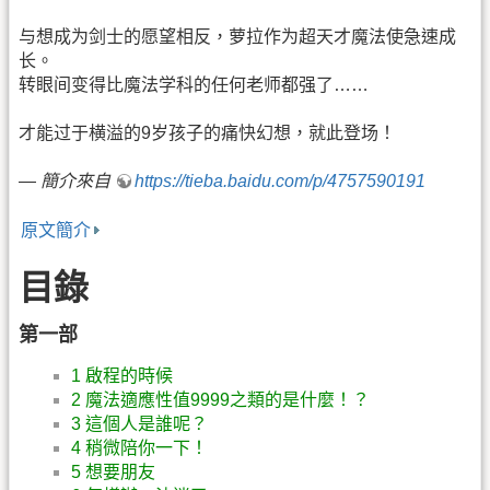
与想成为剑士的愿望相反，萝拉作为超天才魔法使急速成
长。
转眼间变得比魔法学科的任何老师都强了……
才能过于横溢的9岁孩子的痛快幻想，就此登场！
—
簡介來自
https://tieba.baidu.com/p/4757590191
原文簡介
目錄
第一部
1 啟程的時候
2 魔法適應性值9999之類的是什麼！？
3 這個人是誰呢？
4 稍微陪你一下！
5 想要朋友