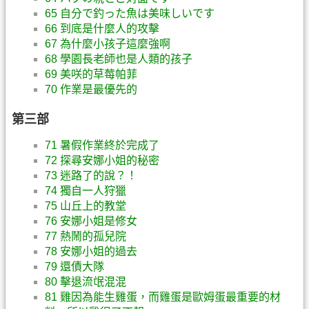
65 自分で釣った魚は美味しいです
66 到底是什麼人的攻擊
67 為什麼小孩子這麼強啊
68 學園長老師也是人類的孩子
69 美咲的草莓帕菲
70 作業是最優先的
第三部
71 暑假作業終於完成了
72 探尋安娜小姐的秘密
73 迷路了的說？！
74 獨自一人狩獵
75 山丘上的教堂
76 安娜小姐是修女
77 熱鬧的孤兒院
78 安娜小姐的過去
79 還債大隊
80 擊退流氓混混
81 雞因為能生雞蛋，而雞蛋是歐姆蛋最重要的材