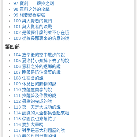
97 寶劍——蘿拉之劍
98 意料之外的攻擊
99 想要變得更強
100 與大賢者的戰鬥
101 與大賢者的決戰
102 是做夢什麼的並不存在哦
103 從校長那裏來的信息的說
第四部
104 放學後的空中散步的說
105 夏洛特小姐掉下去了的說
106 意料之外的返鄉的說
107 晚飯是奶油燉菜的說
108 住宿會的說
109 休息日的購物的說
110 拉麵屋蘭亭的說
111 拉麵普及作戰的說
112 攤檔的完成的說
113 第一天是大成功的說
114 認識的人全都集合起來啦
115 學園長也來幫忙了
116 要加大蒜嗎
117 對手是意大利麵屋的說
118 新的作戰計劃的說