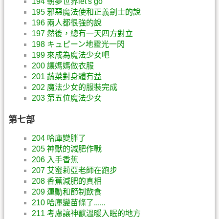
194 朝夢世界let's go
195 邪惡魔法使和正義劍士的說
196 兩人都很強的說
197 然後，總有一天四方對立
198 キュピーン地靈光一閃
199 來成為魔法少女吧
200 讓媽媽做衣服
201 蔬菜對身體有益
202 魔法少女的服裝完成
203 第五位魔法少女
第七部
204 哈庫變胖了
205 神獸的減肥作戰
206 入手香蕉
207 艾蜜莉亞老師在跑步
208 香蕉減肥的真相
209 運動和節制飲食
210 哈庫變苗條了......
211 考慮讓神獸溫暖入眠的地方