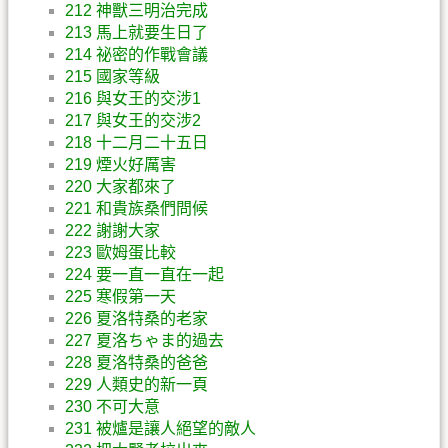
212 神獸三明治完成
213 馬上就要生日了
214 祕密的作戰會議
215 國家等級
216 與女王的交涉1
217 與女王的交涉2
218 十二月二十五日
219 煙火好厲害
220 大家都來了
221 和貴族桑們問候
222 謝謝大家
223 歐姆蛋比較
224 要一直一直在一起
225 寒假第一天
226 夏洛特桑的老家
227 夏洛ちゃま的過去
228 夏洛特桑的爸爸
229 人類史的新一頁
230 不可大意
231 被爐是讓人絕望的敵人