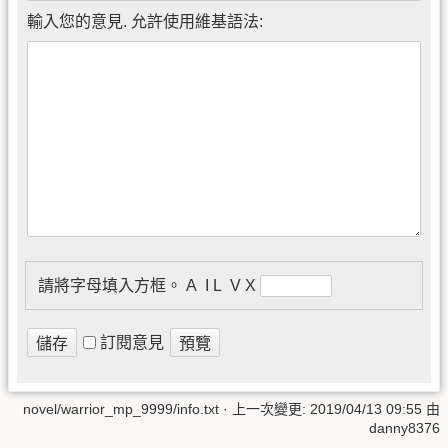
輸入您的意見. 允許使用維基語法:
請將字母填入方框。
A I᠎ L V X
訂閱意見
novel/warrior_mp_9999/info.txt
· 上一次變更:
2019/04/13 09:55
由
danny8376