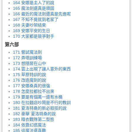
164 安娜是主人了的說
165 魔法劍還真是頑固
166 最近的魔法劍還真是先進呢
167 不知不覺就到老家了
168 夫妻吵架結束
169 安娜平安的生日
170 大家都是競爭對手
第六部
171 嘗試魔法劍
172 弄壞訓練場
173 想隱居在山中
174 雲上出現了讓人意外的東西
175 草原特訓的說
176 改造魔劍的說
177 安娜桑真的很強
178 怎麼拉都拉不出來
179 要是有個萬一還有水桶
180 在拉麵店吵鬧是不行的教訓
181 夏洛特桑的新必殺技的說
182 豪華˙夏洛特桑的說
183 睡衣戰隊第二型態
184 依靠幻惑魔法
185 這魔法還真難