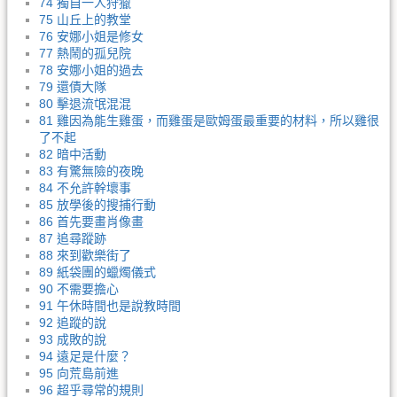
74 獨自一人狩獵
75 山丘上的教堂
76 安娜小姐是修女
77 熱鬧的孤兒院
78 安娜小姐的過去
79 還債大隊
80 擊退流氓混混
81 雞因為能生雞蛋，而雞蛋是歐姆蛋最重要的材料，所以雞很
了不起
82 暗中活動
83 有驚無險的夜晚
84 不允許幹壞事
85 放學後的搜捕行動
86 首先要畫肖像畫
87 追尋蹤跡
88 來到歡樂街了
89 紙袋團的蠟燭儀式
90 不需要擔心
91 午休時間也是說教時間
92 追蹤的說
93 成敗的說
94 遠足是什麼？
95 向荒島前進
96 超乎尋常的規則