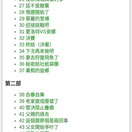
27 這不是敵襲
28 預選開始了
29 華麗的登場
30 迎接挑戰吧
31 夏洛特VS安娜
32 決賽
33 終結（決著）
34 下次再來做吧
35 要去狩獵飛魚了
36 秘密結社紙袋團
37 暑假的返鄉
第二部
38 自暴自棄
39 老家變成廢墟了
40 堅決阻止離婚
41 父親的過去
42 這個跟那個是兩回事
43 父女開始爭吵了