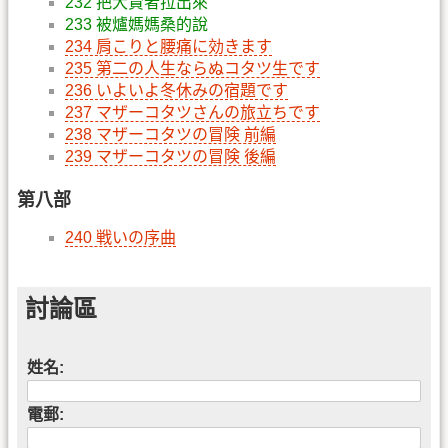
232 把大賢者拉出來
233 被爐媽媽桑的說
234 肩こりと腰痛に効きます
235 第二の人生ならぬコタツ生です
236 いよいよ冬休みの宿題です
237 マザーコタツさんの旅立ちです
238 マザーコタツの冒険 前編
239 マザーコタツの冒険 後編
第八部
240 戦いの序曲
討論區
姓名:
電郵: