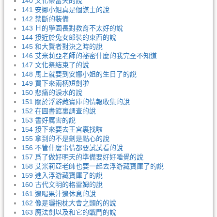
140 文化祭當天的說
141 安娜小姐真是個謀士的說
142 禁斷的裝備
143 Ｈ的學園長對教育不太好的說
144 接近於兔女郎裝的東西的說
145 和大賢者對決之時的說
146 艾米莉亞老師的祕密什麼的我完全不知道
147 文化祭結束了的說
148 馬上就要到安娜小姐的生日了的說
149 買下來兩柄短劍啦
150 悲痛的淚水的說
151 關於浮游藏寶庫的情報收集的說
152 在圖書館裏調查的說
153 書好厲害的說
154 接下來要去王宮裏找啦
155 拿到的不是劍是點心的說
156 不管什麼事情都要試試看的說
157 爲了做好明天的準備要好好睡覺的說
158 艾米莉亞老師也要一起去浮游藏寶庫了的說
159 進入浮游藏寶庫了的說
160 古代文明的格雷姆的說
161 邊喝果汁邊休息的說
162 像是曬抱枕大會之類的的說
163 魔法劍以及和它的戰鬥的說