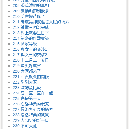
207 艾蜜莉亞老師在跑步
208 香蕉減肥的真相
209 運動和節制飲食
210 哈庫變苗條了......
211 考慮讓神獸溫暖入眠的地方
212 神獸三明治完成
213 馬上就要生日了
214 祕密的作戰會議
215 國家等級
216 與女王的交涉1
217 與女王的交涉2
218 十二月二十五日
219 煙火好厲害
220 大家都來了
221 和貴族桑們問候
222 謝謝大家
223 歐姆蛋比較
224 要一直一直在一起
225 寒假第一天
226 夏洛特桑的老家
227 夏洛ちゃま的過去
228 夏洛特桑的爸爸
229 人類史的新一頁
230 不可大意