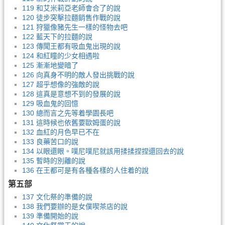
119 和艾米莉亞老師會合了的說
120 徒步突擊拉麵銷售作戰的說
121 狩獵像豬先生一樣的怪物去吧
122 藍天下的拉麵的說
123 傳聞王都有吸血鬼出現的說
124 和紅瞳的少女相遇啦
125 漸漸地變暗了
126 向真身不明的敵人發出挑戰的說
127 超乎想像的強敵的說
128 這真是意想不到的發展的說
129 吸血鬼的回憶
130 總而言之先等着學園長吧
131 這時候也依舊要歐姆蛋的說
132 血紅的月色早已不在
133 良藥苦口的說
134 以眼還眼。噗尼噗尼就該用揉揉捏捏還回去的說
135 暫時的別離的說
136 在王都可是有各種各樣的人住着的說
第五部
137 文化祭的準備的說
138 我們要辦的是女僕喫茶店的說
139 準備開始的說