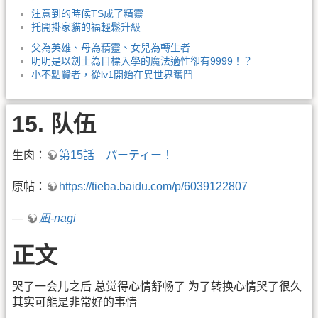
注意到的時候TS成了精靈
托開掛家貓的福輕鬆升級
父為英雄、母為精靈、女兒為轉生者
明明是以劍士為目標入學的魔法適性卻有9999！？
小不點賢者，從lv1開始在異世界奮鬥
15. 队伍
生肉：
第15話 パーティー！
原帖：
https://tieba.baidu.com/p/6039122807
—
凪-nagi
正文
哭了一会儿之后 总觉得心情舒畅了 为了转换心情哭了很久
其实可能是非常好的事情