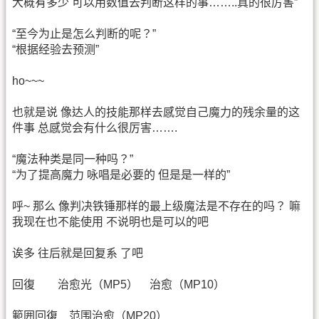
大概有多少 可以用数值去判断这样的事……..真的很厉害”
“至今为止是怎么判断的呢？”
“根据经验去预测”
ho~~~
也就是说 像达人的技能那样去感觉自己魔力的残余量的这
件事 总感觉会有什么很厉害…….
“魔法种类是同一种吗？”
“为了提高魔力 咏唱是必要的 但是是一样的”
呼~ 那么 像判决铁锤那样的最上级魔法是不存在的吗？ 嘛
我现在也不能使用 不说明也是可以的吧
诶多 往后就是回复系 了吧
回復 治愈光（MP5） 治愈（MP10）
範囲回復 范围治愈（MP20）