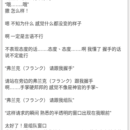
“哦……..哦”
撒 怎么样！
嗯 不知为什么 感觉什么都没变的样子
啊 一定是言语不行
不表现态度的话…….态度、态度…….啊 我懂了 握手的话
说不定能行
“弗兰克（フランク） 请跟我握手”
请站在旁边的弗兰克（フランク）跟我握手
啊…….手掌硬邦邦的 感觉不像是神官的手掌~
“弗兰克（フランク） 请跟我组队”
“这样请求的瞬间 熟悉的半透明的窗口出现在我眼前”
太好了！是组队窗口