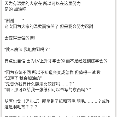
因为有温柔的大家在 所以可以在这里努力
是的 加油吧!
“谢谢……”
这次因为大家的温柔而快哭了 但是我会努力忍耐
会变得更强的嘛!
“教人魔法 我能做到吗？”
有点没自信 因为LV上升才学会的 而不是经过训练学会的
“因为系统不同 所以不知道会变成怎样 但值得一试吧”
“知道了 我会加油的”
“先告诉我有什么魔法比较好吗……？”
“啊，那可以给我一张纸和可以书写的东西吗？”
从阿尔戈（アルゴ）那拿到了纸和羽毛 羽毛………？或许
这是羽毛笔？？？