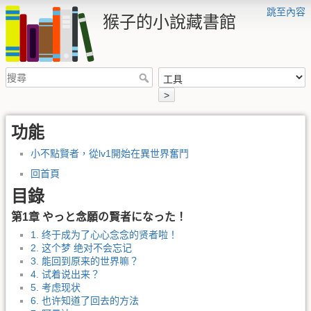
跳至內容
猴子的小說藏書館
>
功能
小不點賢者，從lv1開始在異世界奮鬥
回首頁
目錄
第1章 やっと念願の賢者になった！
1. 终于成为了心心念念的贤者啦！
2. 这个梦 绝对不会忘记
3. 能回到原来的世界嘛？
4. 试着说出来？
5. 考虑现状
6. 也许知道了回去的方法