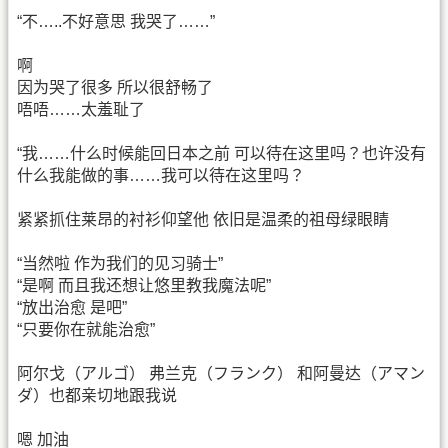
“不…..不好意思 我哭了……”
啊
因为哭了很多 所以很舒畅了
唔唔……太羞耻了
“我……什么时候能回日本之前 可以待在这里吗？也许没有
什么我能做的事……我可以待在这里吗？
紧紧抓住莱昂的衬衫仰望他 依旧是温柔的祖母绿眼睛
“当然啦 作为我们的见习骑士”
“是啊 而且我还想让悠里教我魔法呢”
“放出治愈 是吧”
“只要你在就能治愈”
阿尔戈（アルゴ） 弗兰克（フランク） 和阿曼达（アマン
ダ）也都亲切地跟我说
嗯 加油