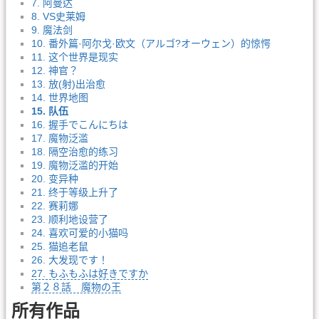
7. 阿曼达
8. VS史莱姆
9. 魔法剑
10. 番外篇·阿尔戈·欧文（アルゴ?オーウェン）的惊愕
11. 这个世界是现实
12. 神官？
13. 放(射)出治愈
14. 世界地图
15. 队伍
16. 握手でこんにちは
17. 魔物泛滥
18. 隔空治愈的练习
19. 魔物泛滥的开始
20. 变异种
21. 终于等级上升了
22. 赛莉娜
23. 顺利地设营了
24. 喜欢可爱的小猫吗
25. 猫追老鼠
26. 大发现です！
27. もふもふは好きですか
第２８話 魔物の王
所有作品