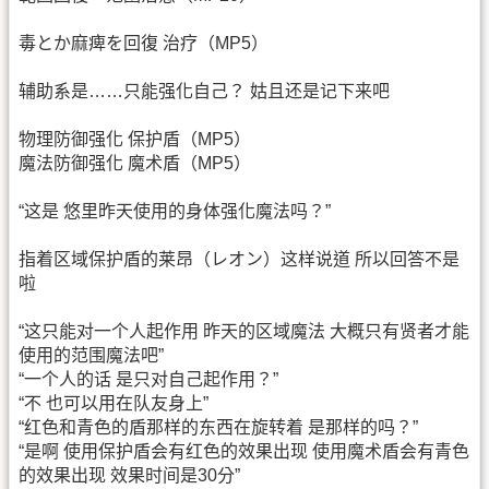
毒とか麻痺を回復 治疗（MP5）
辅助系是……只能强化自己？ 姑且还是记下来吧
物理防御强化 保护盾（MP5）
魔法防御强化 魔术盾（MP5）
“这是 悠里昨天使用的身体强化魔法吗？”
指着区域保护盾的莱昂（レオン）这样说道 所以回答不是
啦
“这只能对一个人起作用 昨天的区域魔法 大概只有贤者才能
使用的范围魔法吧”
“一个人的话 是只对自己起作用？”
“不 也可以用在队友身上”
“红色和青色的盾那样的东西在旋转着 是那样的吗？”
“是啊 使用保护盾会有红色的效果出现 使用魔术盾会有青色
的效果出现 效果时间是30分”