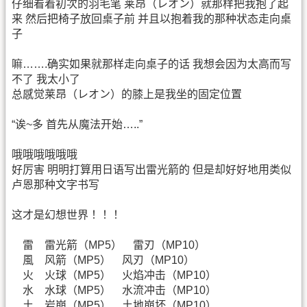
仔细看着初次的羽毛笔 莱昂（レオン）就那样把我抱了起
来 然后把椅子放回桌子前 并且以抱着我的那种状态走向桌
子
嘛…….确实如果就那样走向桌子的话 我想会因为太高而写
不了 我太小了
总感觉莱昂（レオン）的膝上是我坐的固定位置
“诶~多 首先从魔法开始…..”
哦哦哦哦哦哦
好厉害 明明打算用日语写出雷光箭的 但是却好好地用类似
卢恩那种文字书写
这才是幻想世界！！！
雷 雷光箭（MP5） 雷刃（MP10）
風 风箭（MP5） 风刃（MP10）
火 火球（MP5） 火焰冲击（MP10）
水 水球（MP5） 水流冲击（MP10）
土 岩崩（MP5） 土地崩坏（MP10）