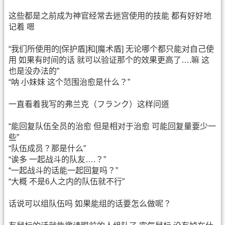
这些都是之前成为神官经常去迷宫使用的技能 都有好好地
记着 嗯
“我们所使用的[保护盾]和[魔术盾] 无论哪个都只能对自己使
用 如果有时间的话 就可以验证那个的效果更高了….嘛 这
也是没办法的”
“呐 小妹妹 这个范围治愈是什么？”
一直看着我写的弗兰克（フランク）这样问道
“能回复队伍全员的治愈 但是相对于治愈 可能回复量要少一
些”
“队伍成员？那是什么”
“诶多 一起战斗的队友….？”
“一起战斗的话能一起回复吗？”
“大概 不是6人之内的队伍就不行”
话说可以组队伍吗 如果能组的话要怎么做呢？