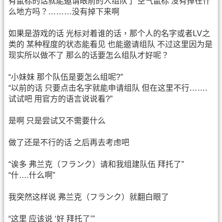
有鼠标的话就能邀请眼前的人组队了 空气鼠标 没有掉在什
么地方吗？………没有掉下来啊
如果是游戏的话 光标对着谁的话，那个人的名字或者LV之
类的 某种程度的状态能看见 也能邀请组队 不过这里因为是
现实所以做不了 那么的话要怎么组队才好呢？
“小妹妹 那个队伍是要怎么组呢?”
“以前的话 只要点击名字就能申请组队 但在这里不行…….
试试吧 用官方的语言说说看?”
是啊 只是尝试又不需要什么
做了还是不行的话 之后再去考虑吧
“诶多 弗兰克（フランク）请和我组建队伍 拜托了”
“什….什么啊”
我突然这样说 弗兰克（フランク）就翻白眼了
“这里 应该说 ‘好 拜托了’”