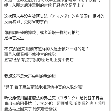
呢？从那之后注意到的时候 已经完全是早上了
这次醒来并没有被阿曼达（アマンダ）的胸所压迫 相对的
反而看到了更厉害的东西
像肌肉旺盛的摔跤手或者流氓一样的可怕的——
是神官先生……
不 突然醒来 眼前有这样的人是会被吓一跳的吧？
而且从哪看都不像神官的感觉
五官很深 有拉丁系的脸 眉毛上有个伤疤
我想这不是大声尖叫的我的错
“算了 看了弗兰克就能知道他神官的人很少呢”
听说能使用回复魔法的弗兰克（フランク）是代替了有要
事出去的阿曼达（アマンダ） 照顾着我 听到我的尖叫后阿
曼达马上回来了 她笑着告诉我