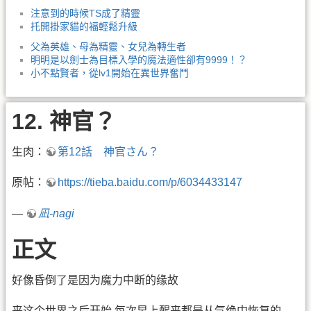
注意到的時候TS成了精靈
托開掛家貓的福輕鬆升級
父為英雄、母為精靈、女兒為轉生者
明明是以劍士為目標入學的魔法適性卻有9999！？
小不點賢者，從lv1開始在異世界奮鬥
12. 神官？
生肉：
第12話 神官さん？
原帖：
https://tieba.baidu.com/p/6034433147
—
凪-nagi
正文
好像昏倒了是因为魔力中断的缘故
来这个世界之后开始 每次早上醒来都是从气绝中恢复的