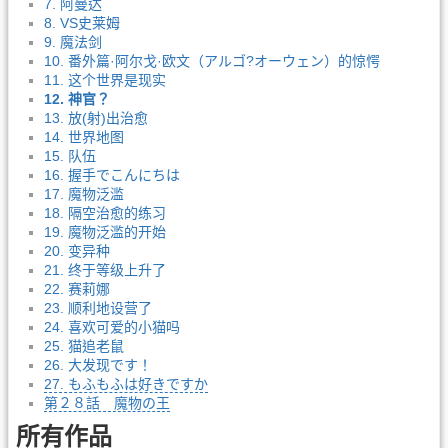
7. 阿曼达
8. VS史莱姆
9. 魔法剑
10. 番外篇·阿尔戈·欧文（アルゴ?オーウェン）的惊愕
11. 这个世界是现实
12. 神官？
13. 放(射)出治愈
14. 世界地图
15. 队伍
16. 握手でこんにちは
17. 魔物泛滥
18. 隔空治愈的练习
19. 魔物泛滥的开始
20. 变异种
21. 终于等级上升了
22. 赛莉娜
23. 顺利地设营了
24. 喜欢可爱的小猫吗
25. 猫追老鼠
26. 大发现です！
27. もふもふは好きですか
第２８話 魔物の王
所有作品