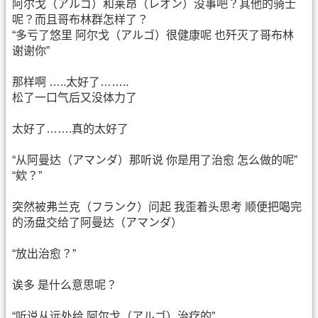
阿尔戈（アルゴ）和莱昂（レオン）没事吧？其他的骑士
呢？而且哥布林群怎样了？
“多亏了悠里 阿尔戈（アルゴ）很健康呢 也歼灭了哥布林
谢谢你”
那样啊 …..太好了……..
松了一口气后又没体力了
太好了…….真的太好了
“从阿曼达（アマンダ）那听说 你是用了治愈 怎么做的呢”
“欸？”
突然被弗兰克（フランク）问起 我歪着头思考 顺便把喝完
的汤盘交给了阿曼达（アマンダ）
“放出治愈？”
诶多 是什么意思呢？
“听说从远处给 阿尔戈（アルゴ）治疗的”