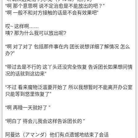
“啊 那个意思啊 说不定治愈是不能放出的吧？”
“啊 一般不和对方接触的话是不会有效果吧”
哎~ 这样啊……
咦? 那为什么我可以放出呢?
“啊 对了对了 包括那件事在内 团长说想详细了解情况 怎么
办?”
“带过去是不行的 这丫头还没完全恢复 告诉团长如果想问情
况的话就到这边来”
“不过 看来魔物泛滥要开始了 所以我想暂时不能离开办公室
只能等到悠里恢复了”
“啊 再睡一天就好了 ”
“明白了 待会儿我会这样告诉团长的 ”
阿曼达（アマンダ）他们有点遗憾地结束了会话