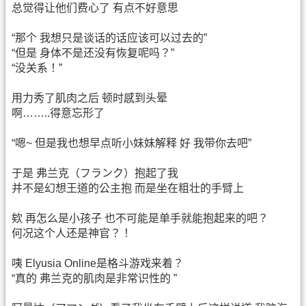
总觉得让他们费心了 有点不好意思
“那个 我想只是谈话的话应该可以过去的”
“但是 身体不是还没有恢复呢吗？”
“没关系！”
用力秀了肌肉之后 顿时感到头晕
啊……..得意忘形了
“嗯~ 但是我也想早点听小妹妹解释 好 我带你去吧”
于是 弗兰克（フランク）抱起了我
并不是幻想王道的公主抱 而是坐在粗壮的手臂上
欸 再怎么是小孩子 也不可能是单手就能抱起来的吧？
何况这个人还是神官？！
咦 Elyusia Online是格斗游戏来着？
“真的 弗兰克的肌肉是非常识性的 ”