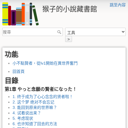
跳至內容
猴子的小說藏書館
>
功能
小不點賢者，從lv1開始在異世界奮鬥
回首頁
目錄
第1章 やっと念願の賢者になった！
1. 终于成为了心心念念的贤者啦！
2. 这个梦 绝对不会忘记
3. 能回到原来的世界嘛？
4. 试着说出来？
5. 考虑现状
6. 也许知道了回去的方法