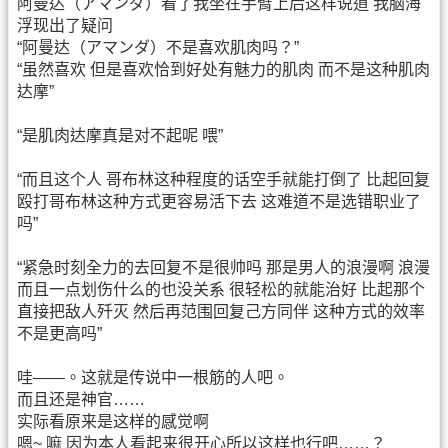
阿曼达（アマンダ）看了我坐在手臂上后这样说道 我脑海
浮现出了疑问
“阿曼达（アマンダ）不是喜欢肌肉吗？”
“虽然喜欢 但是喜欢恰到好处有魅力的肌肉 而不是这种肌肉
达摩”
“是肌肉达摩真是对不起呢 喂”
“而且这个人 哥布林这种程度的话空手就能打倒了 比起回复
殴打哥布林这种方式更容易活下去 这难道不是选错职业了
吗”
“紧急时刻全力的去回复不是很帅吗 那是男人的浪漫啊 浪漫
而且一点划伤什么的也没关系 很轻松的就能治好 比起那个
直接把敌人歼灭 然后再范围回复己方同伴 这种方式的效率
不是更高吗”
哇——。这就是传说中一根筋的人吧。
而且还是神官……
实际看原来是这样的感觉啊
嗯~ 嘛 因为本人看起来很开心所以这样也行吧……？