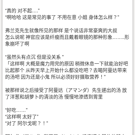
“真的 对不起….”
“啊哈哈 这是常见的事了 不用在意 小姐 身体怎么样？”
弗兰克先生就像所见的那样 是个说话非常豪爽的大叔
怎么说呢 神官应该是纤瘦而且戴着眼镜的那种形象……..形
象崩坏了啊
“虽然头有点沉 但是没关系 ”
「这样啊 大概是魔力用完的原因 稍微休息一下就能治好吧
比起那个 从昨天早上开始什么都没吃吧？去喝阿曼达带来
的汤吧 因为还是小鬼 所以必须好好摄取营养！”
被那样说之后接受了阿曼达（アマンダ）先生递出的汤 放
了洋葱和胡萝卜的清淡的汤 慢慢地渗透到胃里
“好吃……”
“这样啊 太好了”
“对了 阿尔戈呢？！”