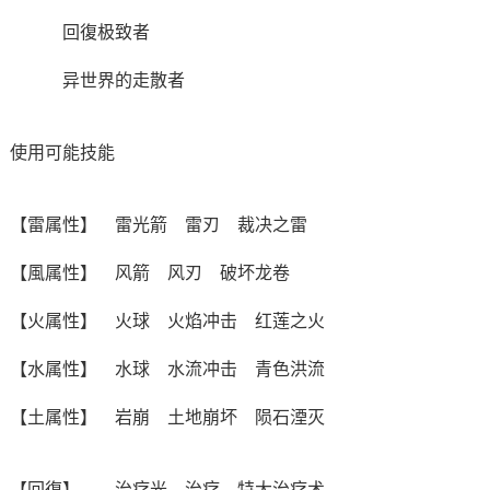
回復极致者
异世界的走散者
使用可能技能
【雷属性】 雷光箭 雷刃 裁决之雷
【風属性】 风箭 风刃 破坏龙卷
【火属性】 火球 火焰冲击 红莲之火
【水属性】 水球 水流冲击 青色洪流
【土属性】 岩崩 土地崩坏 陨石湮灭
【回復】 治疗光 治疗 特大治疗术