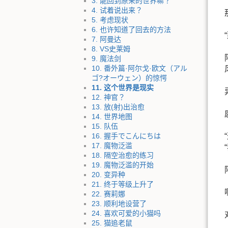
3. 能回到原来的世界嘛？
4. 试着说出来？
5. 考虑现状
6. 也许知道了回去的方法
7. 阿曼达
8. VS史莱姆
9. 魔法剑
10. 番外篇·阿尔戈·欧文（アル
ゴ?オーウェン）的惊愕
11. 这个世界是现实
12. 神官？
13. 放(射)出治愈
14. 世界地图
15. 队伍
16. 握手でこんにちは
17. 魔物泛滥
18. 隔空治愈的练习
19. 魔物泛滥的开始
20. 变异种
21. 终于等级上升了
22. 赛莉娜
23. 顺利地设营了
24. 喜欢可爱的小猫吗
25. 猫追老鼠