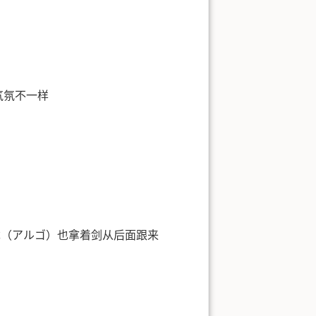
气氛不一样
戈（アルゴ）也拿着剑从后面跟来