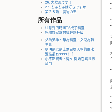
26. 大发现です！
27. もふもふは好きですか
第２８話 魔物の王
所有作品
注意到的時候TS成了精靈
托開掛家貓的福輕鬆升級
父為英雄、母為精靈、女兒為轉
生者
明明是以劍士為目標入學的魔法
適性卻有9999！？
小不點賢者，從lv1開始在異世界
奮鬥