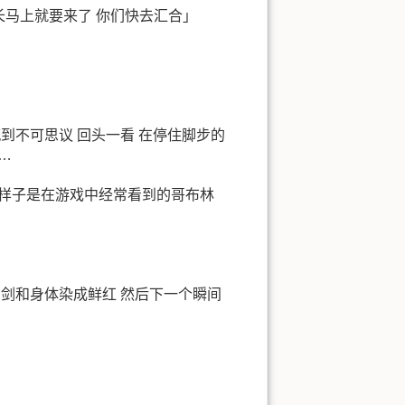
长马上就要来了 你们快去汇合」
到不可思议 回头一看 在停住脚步的
…
棒的样子是在游戏中经常看到的哥布林
的剑和身体染成鲜红 然后下一个瞬间