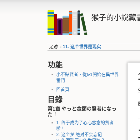
猴子的小說藏
足跡:
11. 这个世界是现实
•
功能
小不點賢者，從lv1開始在異世界
奮鬥
回首頁
目錄
第1章 やっと念願の賢者になっ
た！
1. 终于成为了心心念念的贤者
啦！
2. 这个梦 绝对不会忘记