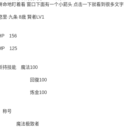
拼命地盯着看 窗口下面有一个小箭头 点击一下就看到很多文字
悠里·九条 8歳 賢者LV1
HP 156
MP 125
所持技能 魔法100
回復100
炼金100
称号
魔法极致者