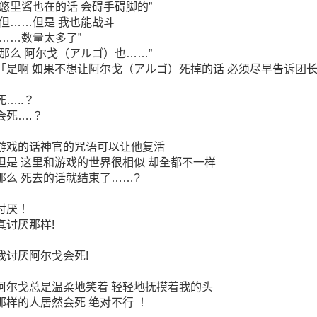
“悠里酱也在的话 会碍手碍脚的”
“但……但是 我也能战斗
“……数量太多了”
“那么 阿尔戈（アルゴ）也……”
「是啊 如果不想让阿尔戈（アルゴ）死掉的话 必须尽早告诉团长
死…..？
会死….？
游戏的话神官的咒语可以让他复活
但是 这里和游戏的世界很相似 却全都不一样
那么 死去的话就结束了……?
讨厌！
真讨厌那样!
我讨厌阿尔戈会死!
阿尔戈总是温柔地笑着 轻轻地抚摸着我的头
那样的人居然会死 绝对不行 ！