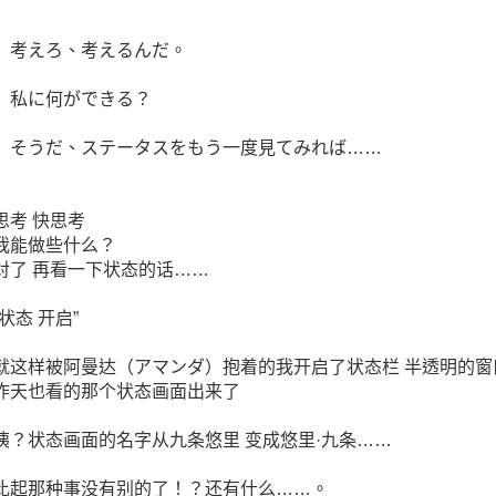
考えろ、考えるんだ。
私に何ができる？
そうだ、ステータスをもう一度見てみれば……
思考 快思考
我能做些什么？
对了 再看一下状态的话……
“状态 开启”
就这样被阿曼达（アマンダ）抱着的我开启了状态栏 半透明的窗
昨天也看的那个状态画面出来了
咦？状态画面的名字从九条悠里 变成悠里·九条……
比起那种事没有别的了！？还有什么……。