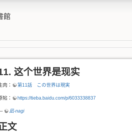
書館
11. 这个世界是现实
生肉：
第11話 この世界は現実
原帖：
https://tieba.baidu.com/p/6033338837
—
凪-nagi
正文