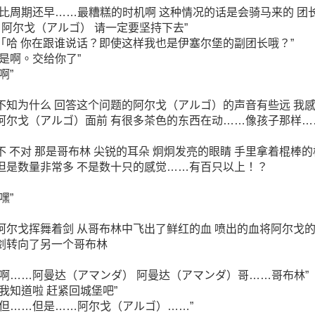
“比周期还早……最糟糕的时机啊 这种情况的话是会骑马来的 团
“ 阿尔戈（アルゴ） 请一定要坚持下去”
「哈 你在跟谁说话？即使这样我也是伊塞尔堡的副团长哦？”
“是啊。交给你了”
“啊”
不知为什么 回答这个问题的阿尔戈（アルゴ）的声音有些远 我感
阿尔戈（アルゴ）面前 有很多茶色的东西在动……像孩子那样…
不 不对 那是哥布林 尖锐的耳朵 炯炯发亮的眼睛 手里拿着棍
但是数量非常多 不是数十只的感觉……有百只以上！？
“嘿”
阿尔戈挥舞着剑 从哥布林中飞出了鲜红的血 喷出的血将阿尔戈
剑转向了另一个哥布林
“啊……阿曼达（アマンダ） 阿曼达（アマンダ）哥……哥布林”
“我知道啦 赶紧回城堡吧”
“但……但是……阿尔戈（アルゴ）……”