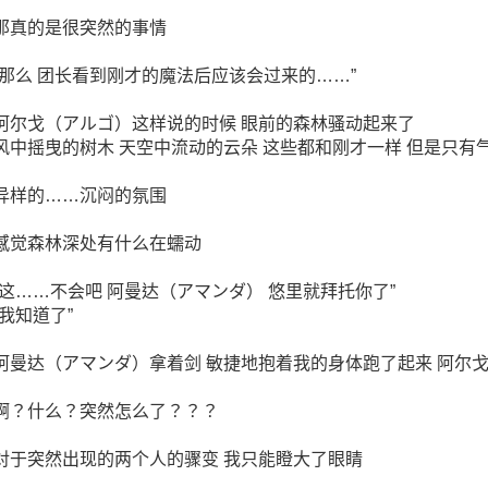
那真的是很突然的事情
“那么 团长看到刚才的魔法后应该会过来的……”
阿尔戈（アルゴ）这样说的时候 眼前的森林骚动起来了
风中摇曳的树木 天空中流动的云朵 这些都和刚才一样 但是只有
异样的……沉闷的氛围
感觉森林深处有什么在蠕动
“这……不会吧 阿曼达（アマンダ） 悠里就拜托你了”
“我知道了”
阿曼达（アマンダ）拿着剑 敏捷地抱着我的身体跑了起来 阿尔
啊？什么？突然怎么了？？？
对于突然出现的两个人的骤变 我只能瞪大了眼睛