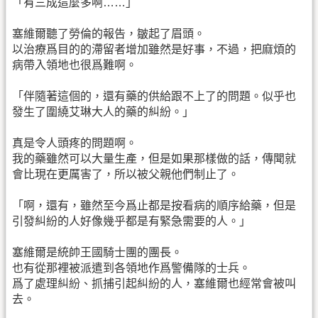
「有三成這麼多啊……」
塞維爾聽了勞倫的報告，皺起了眉頭。
以治療爲目的的滯留者增加雖然是好事，不過，把麻煩的
病帶入領地也很爲難啊。
「伴隨著這個的，還有藥的供給跟不上了的問題。似乎也
發生了圍繞艾琳大人的藥的糾紛。」
真是令人頭疼的問題啊。
我的藥雖然可以大量生產，但是如果那樣做的話，傳聞就
會比現在更厲害了，所以被父親他們制止了。
「啊，還有，雖然至今爲止都是按看病的順序給藥，但是
引發糾紛的人好像幾乎都是有緊急需要的人。」
塞維爾是統帥王國騎士團的團長。
也有從那裡被派遣到各領地作爲警備隊的士兵。
爲了處理糾紛、抓捕引起糾紛的人，塞維爾也經常會被叫
去。