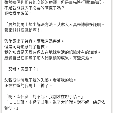
雖然這個判斷只能交給治療師，但是事先進行通知的話，
不是就能減少不必要的摩擦了嗎？
我這樣主張著。
「居然能馬上想出解決方法。艾琳大人真是博學多識啊。
管家爺爺很感動啊！」
勞倫露出了笑容，讓我有點害羞。
但是同時也感到了抱歉。
我的知識是因爲有過去在地球生活的記憶才有的知識。
感覺自己在掠奪了前人們累積的成果，有些失落。
「艾琳，怎麼了？」
父親很快發現了我的失落，看著我的臉。
正在神遊的我馬上回神了。
「啊，沒什麼。對不起，我剛才在想事情。」
「……艾琳。多虧了艾琳，幫了大忙哦。對不起，總是依
賴你。」