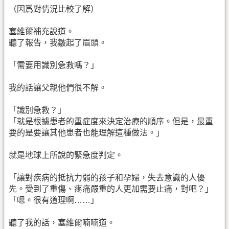
（因爲對情況比較了解）
塞維爾補充說道。
聽了報告，我皺起了眉頭。
「需要用識別急救嗎？」
我的話讓父親他們很不解。
「識別急救？」
「就是根據患者的重症度來決定治療的順序。但是，最重
要的是要讓其他患者也能理解這種做法。」
就是地球上所說的緊急度判定。
「讓對疾病的抵抗力弱的孩子和孕婦，失去意識的人優
先。受到了重傷、疼痛嚴重的人更加需要止痛，對吧？」
「嗯。很有道理啊……」
聽了我的話，塞維爾喃喃道。