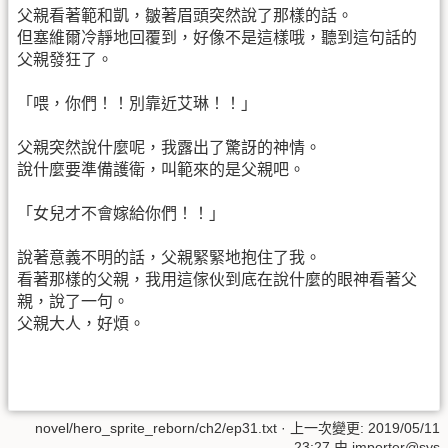
父親看著範和凱，皺著眉頭突然說了那樣的話。
但塞維爾冷靜地回覆到，好像不是這樣哦，聽到這句話的
父親發狂了。
「喂，你們！！別靠近艾琳！！」
父親突然說什麼呢，我露出了驚訝的神情。
說什麼要準備護衛，叫範來的是父親吧。
「女兒才不會嫁給你們！！」
說著意義不明的話，父親緊緊地抱住了我。
看著那樣的父親，我用這傢伙到底在說什麼的眼神看著父
親，說了一句。
父親大人，好煩。
novel/hero_sprite_reborn/ch2/ep31.txt
· 上一次變更:
2019/05/11
23:27
由
importer@sys