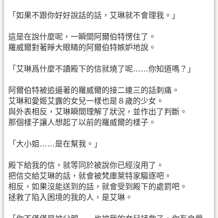
「如果不跟你好好說話的話，艾琳就不會理我。」
這是在說什麼呢，一瞬間阿爾伯特愣住了。
羅威爾對著睜大眼睛的阿爾伯特嫉妒地說。
「艾琳爲什麼不讀殿下的信就燒了呢……你知道嗎？」
阿爾伯特被追逼著的羅威爾的接二連三的話刺痛。
艾琳和愛姬艾露的女兒一樣也是８歲的少女。
與外表相反，艾琳瞬間理解了狀況，並作出了判斷。
那個樣子讓人想起了以前的羅威爾的樣子。
「大小姐……是在幫我。」
殿下給我的信，就等同於被說你已經沒用了。
把信交給艾琳的話，就會被梵庫萊特家驅逐吧。
相反，如果沒能送到的話，就會受到殿下的處罰吧。
拯救了陷入困境的我的人，是艾琳。