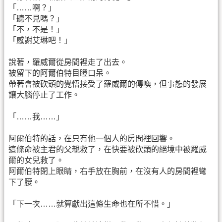
「……啊？」
「聽不見嗎？」
「不，不是！」
「感謝艾琳吧！」
說著，羅威爾從房間裡走了出去。
被留下的阿爾伯特目瞪口呆。
帶著會被砍頭的覺悟接受了羅威爾的傳喚，但事態的發展
讓大腦停止了工作。
「……我……」
阿爾伯特的話，在只有他一個人的房間裡回響。
這條命被主君的父親救了，在快要被砍頭的絕境中被羅威
爾的女兒救了。
阿爾伯特閉上眼睛，右手放在胸前，在沒有人的房間裡彎
下了腰。
「下一次……就算獻出這條生命也在所不惜。」