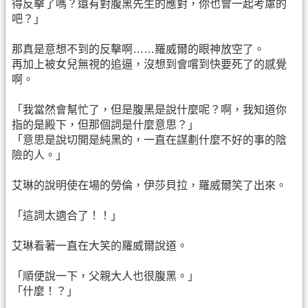
得反擊了嗎？還有對腹黑先生的應對，你也會一起考慮的
吧？」
那真是意想不到的反擊啊……羅威爾的眼神放空了。
再加上被女兒無視的追逼，沒想到會嚐到快要死了的感覺
啊。
「我當然會幫忙了，但是腹黑是說什麼呢？啊，我知道你
指的是殿下，但那個詞是什麼意思？」
「意思是說切開是純黑的，一直在謀劃什麼不好的事的陰
險的人。」
艾琳的說明使在場的勞倫，伊莎貝拉，羅威爾笑了出來。
「這詞太適合了！！」
艾琳看著一直在大笑的羅威爾說道。
「順便說一下，父親大人也很腹黑。」
「什麼！？」