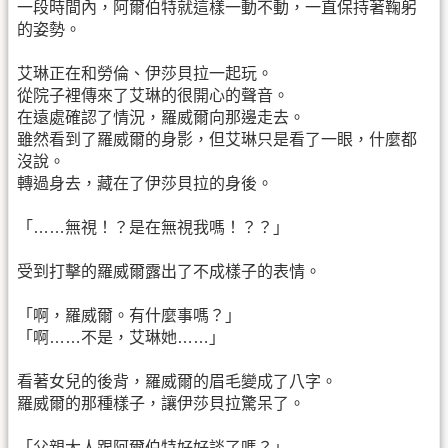
一段時間內，阿爾伯特就這樣一動不動，一直保持著鞠躬
的姿勢。
艾琳正在和勞倫、伊莎貝拉一起玩。
從院子裡傳來了艾琳的很開心的聲音。
在遠處確認了情況，羅威爾向那邊走去。
雖然看到了羅威爾的身影，但艾琳只是看了一眼，什麼都
沒說。
轉過身去，藏在了伊莎貝拉的身後。
「……無視！？是在無視我嗎！？？」
受到打擊的羅威爾露出了不成樣子的表情。
「啊，羅威爾。有什麼事嗎？」
「啊……不是，艾琳她……」
看著女兒的後背，羅威爾的眉毛變成了八字。
羅威爾的那種樣子，讓伊莎貝拉驚呆了。
「父親大人跟阿爾伯特好好談了嗎？」