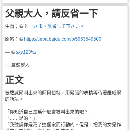
父親大人，請反省一下
生肉：
とーさま、反省して下さい。
原帖：
https://tieba.baidu.com/p/5963549500
—
sky123lxz
—
自動導入
正文
被羅威爾叫出來的阿爾伯特，用緊張的表情等待著羅威爾
的話語。
「你知道自己是爲什麼會被叫出來的吧？」
「……是的。」
「我聽說你是爲了這個家而行動的。但是，把我的女兒作