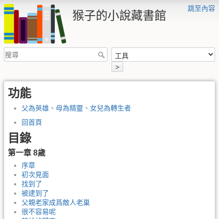
跳至內容
猴子的小說藏書館
>
功能
父為英雄、母為精靈、女兒為轉生者
回首頁
目錄
第一章 8歲
序章
初次見面
找到了
被逮到了
父親老家成爲敵人老巢
很不容易呢