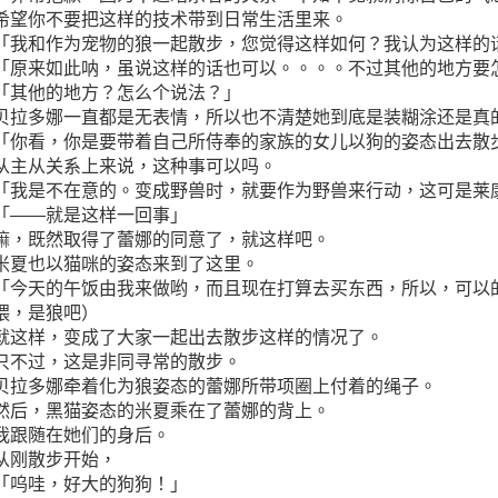
希望你不要把这样的技术带到日常生活里来。
「我和作为宠物的狼一起散步，您觉得这样如何？我认为这样的
「原来如此呐，虽说这样的话也可以。。。。不过其他的地方要
「其他的地方？怎么个说法？」
贝拉多娜一直都是无表情，所以也不清楚她到底是装糊涂还是真
「你看，你是要带着自己所侍奉的家族的女儿以狗的姿态出去散
从主从关系上来说，这种事可以吗。
「我是不在意的。变成野兽时，就要作为野兽来行动，这可是莱
「——就是这样一回事」
嘛，既然取得了蕾娜的同意了，就这样吧。
米夏也以猫咪的姿态来到了这里。
「今天的午饭由我来做哟，而且现在打算去买东西，所以，可以
喂，是狼吧）
就这样，变成了大家一起出去散步这样的情况了。
只不过，这是非同寻常的散步。
贝拉多娜牵着化为狼姿态的蕾娜所带项圈上付着的绳子。
然后，黑猫姿态的米夏乘在了蕾娜的背上。
我跟随在她们的身后。
从刚散步开始，
「呜哇，好大的狗狗！」