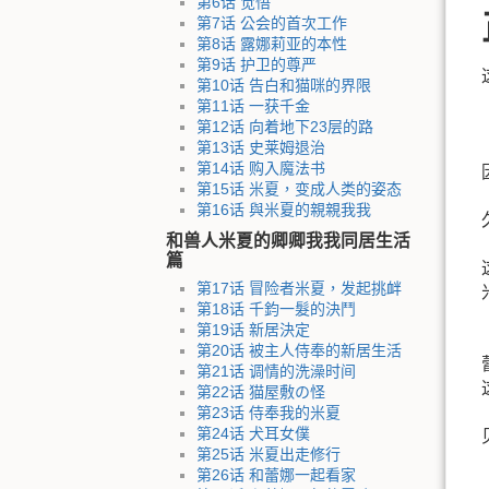
第6话 觉悟
第7话 公会的首次工作
第8话 露娜莉亚的本性
第9话 护卫的尊严
第10话 告白和猫咪的界限
第11话 一获千金
第12话 向着地下23层的路
第13话 史莱姆退治
第14话 购入魔法书
第15话 米夏，变成人类的姿态
第16话 與米夏的親親我我
和兽人米夏的卿卿我我同居生活
篇
第17话 冒险者米夏，发起挑衅
第18话 千鈞一髮的決鬥
第19话 新居決定
第20话 被主人侍奉的新居生活
第21话 调情的洗澡时间
第22话 猫屋敷の怪
第23话 侍奉我的米夏
第24话 犬耳女僕
第25话 米夏出走修行
第26话 和蕾娜一起看家