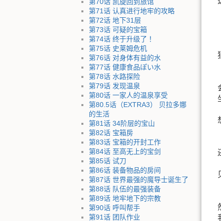
第70话 凯旋回到旅馆
第71话 认真进行地牢的攻略
第72话 地下31层
第73话 可疑的宝箱
第74话 终于升级了！
第75话 史莱姆危机
第76话 对身体有益的水
第77话 健康食品ぽい水
第78话 水路探险
第79话 发现温泉
第80话 一家人的温泉享受
第80.5话（EXTRA3） 贝拉多娜
的生活
第81话 34阶层的宝山
第82话 宝箱房
第83话 宝箱的开封工作
第84话 至高无上的宝剑
第85话 试刀
第86话 装备物品的房间
第87话 世界最强的魔导士诞生了
第88话 队伍的最强装备
第89话 地牢地下的宗教
第90话 呼叫帮手
第91话 团队作业