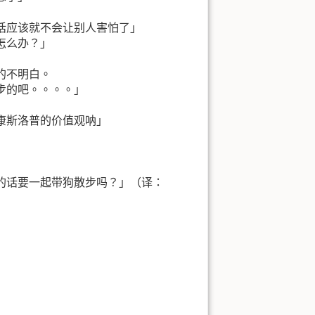
话应该就不会让别人害怕了」
怎么办？」
的不明白。
步的吧。。。。」
康斯洛普的价值观呐」
的话要一起带狗散步吗？」（译：