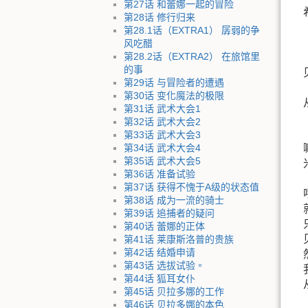
第27话 和蕾娜一起的冒险
第28话 修行归来
第28.1话（EXTRA1） 孱弱的争
风吃醋
第28.2话（EXTRA2） 在旅馆里
的事
第29话 与冒险者的遭遇
第30话 变化魔法的极限
第31话 武术大会1
第32话 武术大会2
第33话 武术大会3
第34话 武术大会4
第35话 武术大会5
第36话 准备试验
第37话 获得不愧于A级的状态值
第38话 成为一流的骑士
第39话 追捕者的疑问
第40话 蕾娜的正体
第41话 莱康斯洛普的贵族
第42话 结婚申请
第43话 选拔试验。
第44话 狐耳女仆
第45话 贝拉多娜的工作
第46话 贝拉多娜的本色