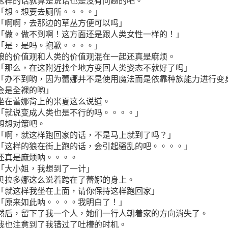
这样的话就算是说话也是没有问题的吧。
「想。想要去厕所。。。。」
「啊啊，去那边的草丛方便可以吗」
「做。做不到啊！这方面还是跟人类女性一样的！」
「是，是吗。抱歉。。。。」
狼的价值观和人类的价值观混在一起还真是麻烦。
「那么，在这附近找个地方变回人类姿态不就好了吗」
「办不到哟，因为蕾娜并不是使用魔法而是依靠种族能力进行变
会是全裸的哟」
坐在蕾娜背上的米夏这么说道。
「就说变成人类也是不行的吗。。。。」
想想对策吧。
「啊，就这样跑回家的话，不是马上就到了吗？」
「这样的狼在街上跑的话，会引起骚乱的吧。。。。」
还真是麻烦呐。。。。
「大小姐，我想到了一计」
贝拉多娜这么说着跨在了蕾娜的身上。
「就这样我坐在上面，请你保持这样跑回家」
「原来如此呐。。。。我明白了！」
然后，留下了我一个人，她们一行人朝着家的方向消失了。
我也注意到了我错过了吐槽的时机。