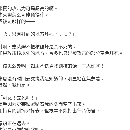
米夏的攻击力可是超高的啊。
史莱姆怎么可能顶得住。
应该是那样的――
「唔…只有打到的地方坏死了……？」
对啊、史莱姆不把核破坏是杀不死的。
如果攻击核以外的地方，最多也只是被攻击的部分变色坏死。
「该怎么办啊！如果不快点找到核的话、主人你就！」
米夏没有时间去犹豫我是知道的，明显地在焦急着。
当然、我也是。
「可恶！去死吧！」
两手因为史莱姆紧贴着我的头而空了出来。
用持有的剑挥来挥去，但根本不能打出什么伤害。
意识正在远去。
这就是死前的预兆吗。