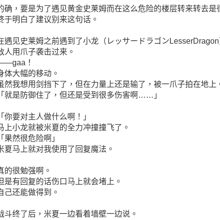
的确，要是为了遇见黄金史莱姆而在这么危险的楼层转来转去是
终于明白了建议别来这句话。
在遇见史莱姆之前遇到了小龙（レッサードラゴンLesserDrago
敌人用爪子袭击过来。
――gaa！
身体大幅的移动。
虽然我想用剑挡下了，但在力量上还是输了，被一爪子拍在地上
「就是防御住了，但还是受到很多伤害啊……」
「你要对主人做什么啊！」
马上小龙就被米夏的全力冲撞撞飞了。
「果然很危险啊」
米夏马上就对我使用了回复魔法。
真的很勉强啊。
但是有回复的话伤口马上就会堵上。
自己还能做得到。
战斗终了后，米夏一边看着墙壁一边说。