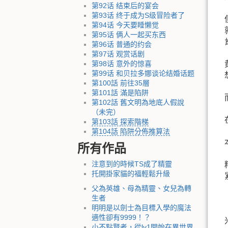
第92话 结束后的宴会
第93话 终于成为S级冒险者了
第94话 今天要睡懒觉
第95话 俩人一起买东西
第96话 普通的约会
第97话 观赏话剧
第98话 意外的惊喜
第99话 和贝拉多娜谈论结婚话题
第100話 前往35層
第101話 滿是陷阱
第102話 舊文明為地底人假說
（未完）
第103話 探索階梯
第104話 陷阱分佈推算法
所有作品
注意到的時候TS成了精靈
托開掛家貓的福輕鬆升級
父為英雄、母為精靈、女兒為轉
生者
明明是以劍士為目標入學的魔法
適性卻有9999！？
小不點賢者，從lv1開始在異世界