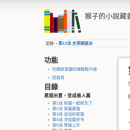
猴子的小說藏
足跡:
第13话 史莱姆退治
•
功能
托開掛家貓的福輕鬆升級
回首頁
目錄
黑猫米夏，变成兽人篇
第1话 和猫一起转生了
第2话 家貓最強
第3话 说话的家猫
第4话 寻找魔导书
第5话 等級上升