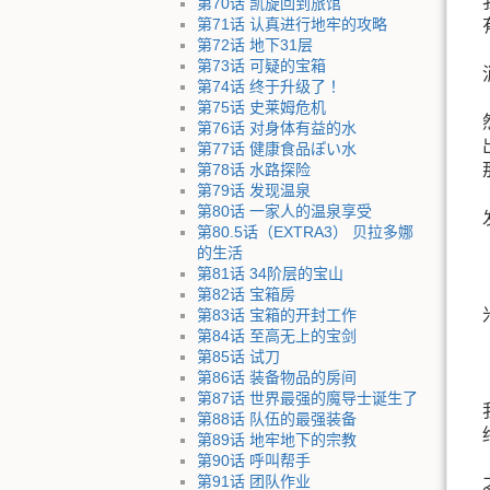
第70话 凯旋回到旅馆
第71话 认真进行地牢的攻略
第72话 地下31层
第73话 可疑的宝箱
第74话 终于升级了！
第75话 史莱姆危机
第76话 对身体有益的水
第77话 健康食品ぽい水
第78话 水路探险
第79话 发现温泉
第80话 一家人的温泉享受
第80.5话（EXTRA3） 贝拉多娜
的生活
第81话 34阶层的宝山
第82话 宝箱房
第83话 宝箱的开封工作
第84话 至高无上的宝剑
第85话 试刀
第86话 装备物品的房间
第87话 世界最强的魔导士诞生了
第88话 队伍的最强装备
第89话 地牢地下的宗教
第90话 呼叫帮手
第91话 团队作业