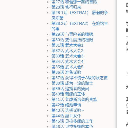
第27话 和蕾娜一起的冒险
第28话 修行归来
第28.1话（EXTRA1） 孱弱的争
风吃醋
第28.2话（EXTRA2） 在旅馆里
的事
第29话 与冒险者的遭遇
第30话 变化魔法的极限
第31话 武术大会1
第32话 武术大会2
第33话 武术大会3
第34话 武术大会4
第35话 武术大会5
第36话 准备试验
第37话 获得不愧于A级的状态值
第38话 成为一流的骑士
第39话 追捕者的疑问
第40话 蕾娜的正体
第41话 莱康斯洛普的贵族
第42话 结婚申请
第43话 选拔试验。
第44话 狐耳女仆
第45话 贝拉多娜的工作
第46话 贝拉多娜的本色