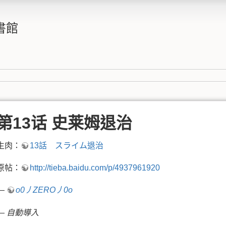
書館
第13话 史莱姆退治
生肉：
13話 スライム退治
原帖：
http://tieba.baidu.com/p/4937961920
—
o0丿ZERO丿0o
—
自動導入