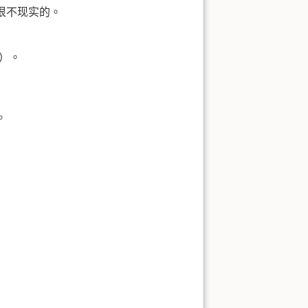
很不现实的。
n）。
。