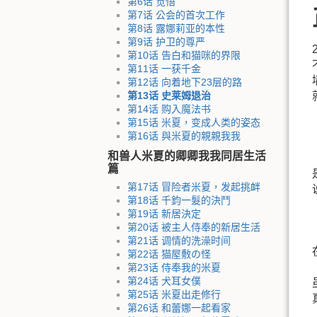
第6话 觉悟
第7话 公会的首次工作
第8话 露娜莉亚的本性
第9话 护卫的尊严
第10话 告白和猫咪的界限
第11话 一获千金
第12话 向着地下23层的路
第13话 史莱姆退治
第14话 购入魔法书
第15话 米夏，变成人类的姿态
第16话 與米夏的親親我我
和兽人米夏的卿卿我我同居生活
篇
第17话 冒险者米夏，发起挑衅
第18话 千鈞一髮的決鬥
第19话 新居決定
第20话 被主人侍奉的新居生活
第21话 调情的洗澡时间
第22话 猫屋敷の怪
第23话 侍奉我的米夏
第24话 犬耳女僕
第25话 米夏出走修行
第26话 和蕾娜一起看家