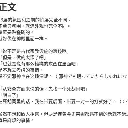
正文
23层的氛围和之前的阶层完全不同。
不单只氛围，就连外观也完全不同。
墙壁是贴瓷砖的。
就好像在神殿里面一样。
「说不定是古代宗教设施的遗迹呢」
「但是，做的太深了吧」
「也就是说有那么糟糕的东西在里面吧」
是不想去考虑的事情。
说不定邪神也在这睡觉呢。（:邪神でも眠っていたらしゃれにな
「从安全方面来说的话，先找一个死胡同吧」
「明白了」
在死胡同里的话，我在米夏后面，米夏一对一的打就好了。（：带
虽然不想和敌人相遇，但要是连黄金史莱姆都遇不到的话就不能
真是麻烦的事情。