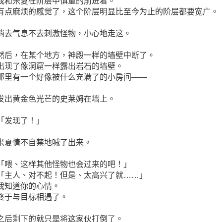
我和米夏在阶层中慎重的前进着。
有点麻烦的感觉了，这个阶层明显比至今为止的阶层都要宽广。
消去气息不去刺激怪物，小心地走这。
然后，在某个地方，神殿一样的墙壁中断了。
出现了像洞窟一样露出岩石的墙壁。
那里有一个好像被什么充满了的小房间――
发出黄金色光芒的史莱姆在墙上。
「发现了！」
米夏情不自禁地喊了出来。
「喂、这样其他怪物也会过来的吧！」
「主人、对不起！但是、太高兴了就……」
我知道你的心情。
终于与目标相遇了。
之后剩下的就只是将这家伙打倒了。