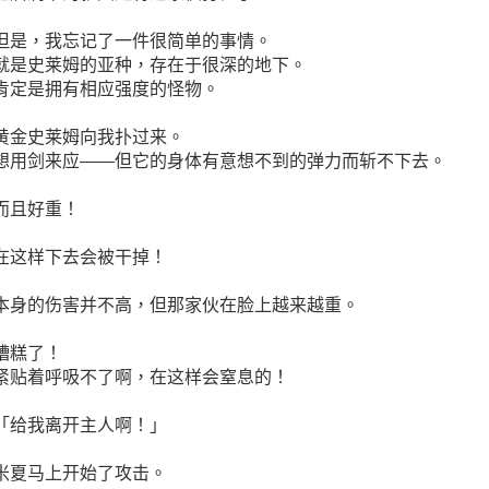
但是，我忘记了一件很简单的事情。
就是史莱姆的亚种，存在于很深的地下。
肯定是拥有相应强度的怪物。
黄金史莱姆向我扑过来。
想用剑来应——但它的身体有意想不到的弹力而斩不下去。
而且好重！
在这样下去会被干掉！
本身的伤害并不高，但那家伙在脸上越来越重。
糟糕了！
紧贴着呼吸不了啊，在这样会窒息的！
「给我离开主人啊！」
米夏马上开始了攻击。