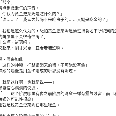
「那个」
有点稍微泄气的声音。
「你认为黄金史莱姆是吃什么的？」
「诶……？ 我认为起码不是吃虫子的……大概是吃金的？」
「我也是这么认为的，恐怕黄金史莱姆是通过捕食地下所积累的
的阶层里不会很奇怪吗？」
什么啊、谜语吗？
说起来、刚才米夏一直看着墙壁啊。
啊、原来如此！
「这样的神殿一样整备起来的墙，不可能没有金」
神殿的墙壁是用金矿削成的听都没有听过。
「就是这样啊，也就是说――」
米夏信心满满的说道。
「――这个阶层哪里有像之前阶层的洞窟一样有雾气残留，而且
莱姆的可能性很高」
也就是说黄金史莱姆在那里吃金。