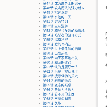
第47话 成为魔导士的弟子
第48话 攻击魔法的强力新人
第49话 挑选泳装
第50话 水池的一天
第51话 游泳特训
第52话 主从逆转
第53话 和贝拉多娜的模拟战
第54话 暗杀者的战斗方式
第55话 揭露秘密
第56话 爱的再确认
第57话 世上最危险的扫墓
第58话 出发前夜
第59话 向王家墓地出发
第60话 和龙的遭遇
第61话 认为是魔导士？
第62话 米夏，被劝说了
第63话 搜寻怪物的巢穴
第64话 岩鸟的退治
第65话 变态的疑惑
第66话 身体为所欲为
第67话 看不见的东西
第68话 王家の幽霊
第69话 凯旋