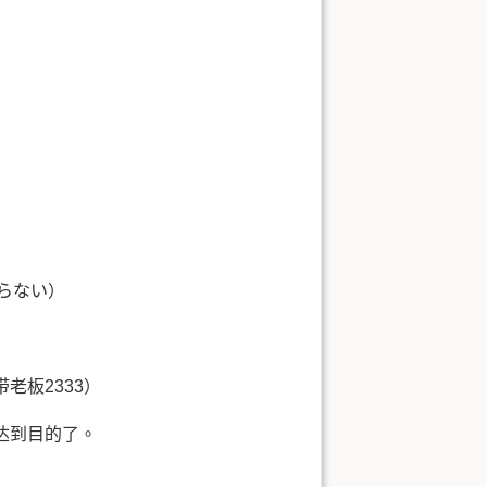
らない）
老板2333）
达到目的了。