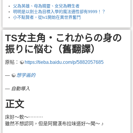
父為英雄、母為精靈、女兒為轉生者
明明是以劍士為目標入學的魔法適性卻有9999！？
小不點賢者，從lv1開始在異世界奮鬥
TS女主角・これからの身の
振りに悩む（舊翻譯）
原帖：
https://tieba.baidu.com/p/5882057685
—
想学画的
—
自動導入
正文
床好～軟～⋯⋯⋯
雖然不想認同，但是阿爾漢布拉味道好～聞～ ♪