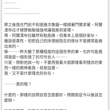
⋯⋯⋯
⋯⋯⋯⋯
⋯⋯⋯⋯⋯⋯⋯⋯⋯
那之後我在門前不知道幾次像貓一樣撓著門懇求著，阿爾
漢布拉才總算勉勉強強地讓我進到家裡。
嗯，阿爾漢布拉雖然有點急躁，但基本上是個好家伙。
雖說是異性，但把自己的床借給陌生的傢伙不是通常能做
出來的。
嘛⋯⋯⋯昨天聽了那種程度的這個世界的事，也許可能覺
得我是一個失憶了的可怜女人⋯⋯⋯
只是，想對他說一句，不要用我看大姐那樣看到殘念的東
西一樣的眼神看我，就是這樣。
我，又不是什麼殘念的存在。
⋯⋯⋯真的哦？
什麼的，那樣的自問自答怎麼都好。問題是從今以後該怎
麼辦。