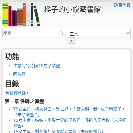
跳至內容
猴子的小說藏書館
>
功能
注意到的時候TS成了精靈
回首頁
目錄
舊翻譯章節
第一章 性轉之霹靂
TS女主角・初次見面，異世界。昨夜未明，我♀成了精靈了。
（未仔細整合）
TS女主角・姊姊，到異世界的早數日，我陷入了危機（未仔細
整合）
TS女主角・對今後的身姿感到煩惱（未仔細整合）